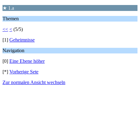
★ 1.a
Themen
<<
<
(5/5)
[1]
Geheimnisse
Navigation
[0]
Eine Ebene höher
[*]
Vorherige Sete
Zur normalen Ansicht wechseln