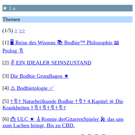
★ 1.a
Themen
(1/5)
>
>>
[1]
🖥 Reise des Wissens 📚 Bodhie™ Philosophie 📖
Prolog 🔖
[2]
✌ EIN IDEALER SEINSZUSTAND
[3]
Die Bodhie Grundlagen ★
[4]
⚠️ Bodhietologie ✅
[5]
†🔖† Naturheilkunde Bodhie †🔖† 4.Kapitel ☠ Die
Krankheiten †🔖†🔖†🔖†🔖†
[6]
📩 ULC ★ 🎸Ronnie,derGitarrenSpieler 🎤 das uns
zum Lachen bringt, Bis zu CBD.