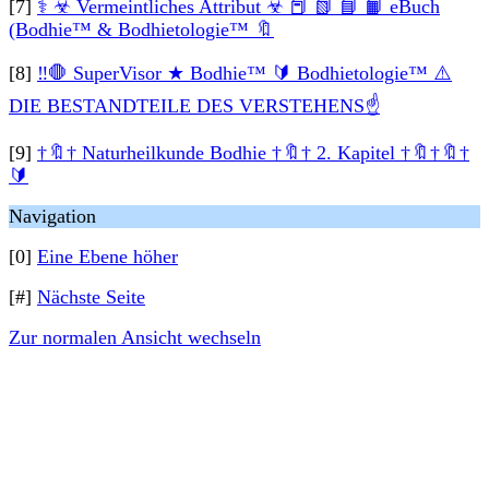
[7]
⚕ ☣ Vermeintliches Attribut ☣ 📕 📗 📘 📙 eBuch
(Bodhie™ & Bodhietologie™ 🔖
[8]
‼️🛑 SuperVisor ★ Bodhie™ 🔰 Bodhietologie™ ⚠️
DIE BESTANDTEILE DES VERSTEHENS☝
[9]
†🔖† Naturheilkunde Bodhie †🔖† 2. Kapitel †🔖†🔖†
🔰
Navigation
[0]
Eine Ebene höher
[#]
Nächste Seite
Zur normalen Ansicht wechseln