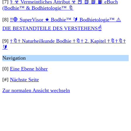
[7]
⚕ ☣ Vermeintliches Attribut ☣ 📕 📗 📘 📙 eBuch
(Bodhie™ & Bodhietologie™ 🔖
[8]
‼️🛑 SuperVisor ★ Bodhie™ 🔰 Bodhietologie™ ⚠️
DIE BESTANDTEILE DES VERSTEHENS☝
[9]
†🔖† Naturheilkunde Bodhie †🔖† 2. Kapitel †🔖†🔖†
🔰
Navigation
[0]
Eine Ebene höher
[#]
Nächste Seite
Zur normalen Ansicht wechseln