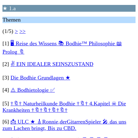
★ 1.a
Themen
(1/5)
>
>>
[1]
🖥 Reise des Wissens 📚 Bodhie™ Philosophie 📖
Prolog 🔖
[2]
✌ EIN IDEALER SEINSZUSTAND
[3]
Die Bodhie Grundlagen ★
[4]
⚠️ Bodhietologie ✅
[5]
†🔖† Naturheilkunde Bodhie †🔖† 4.Kapitel ☠ Die
Krankheiten †🔖†🔖†🔖†🔖†
[6]
📩 ULC ★ 🎸Ronnie,derGitarrenSpieler 🎤 das uns
zum Lachen bringt, Bis zu CBD.