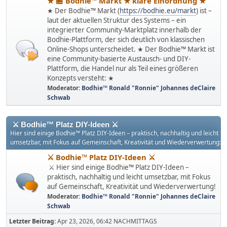
★ 🏪 Bodhie™ Markt ★ klare Einordnung ★
★ Der Bodhie™ Markt (
https://bodhie.eu/markt
) ist –
laut der aktuellen Struktur des Systems – ein
integrierter Community-Marktplatz innerhalb der
Bodhie-Plattform, der sich deutlich von klassischen
Online-Shops unterscheidet. ★ Der Bodhie™ Markt ist
eine Community-basierte Austausch- und DIY-
Plattform, die Handel nur als Teil eines größeren
Konzepts versteht: ★
Moderator:
Bodhie™ Ronald "Ronnie" Johannes deClaire
Schwab
⚔ Bodhie™ Platz DIY-Ideen ⚔
Hier sind einige Bodhie™ Platz DIY-Ideen – praktisch, nachhaltig und leicht
umsetzbar, mit Fokus auf Gemeinschaft, Kreativität und Wiederverwertung:
⚔ Bodhie™ Platz DIY-Ideen ⚔
⚔ Hier sind einige Bodhie™ Platz DIY-Ideen –
praktisch, nachhaltig und leicht umsetzbar, mit Fokus
auf Gemeinschaft, Kreativität und Wiederverwertung!
Moderator:
Bodhie™ Ronald "Ronnie" Johannes deClaire
Schwab
Letzter Beitrag:
Apr 23, 2026, 06:42 NACHMITTAGS