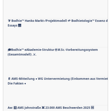
🔰 Bodhie™ Hanko Markt-/Projektmodell 🌱 Bodhietologie™ Essenz des
Essays 🌉
🎓Bodhie™ eAkademie-Struktur📓M.Sc.-Vorbereitungssystem
(Gesamtmodell) .⚔.
📄 AMS-Mitteilung ● WG Untervermietung (Einkommen aus Vermietun
Die Fakten ●
Aw: 🧮 AMS Johnstraße 👾 23.000 AMS Beschwerden 2025 🆘