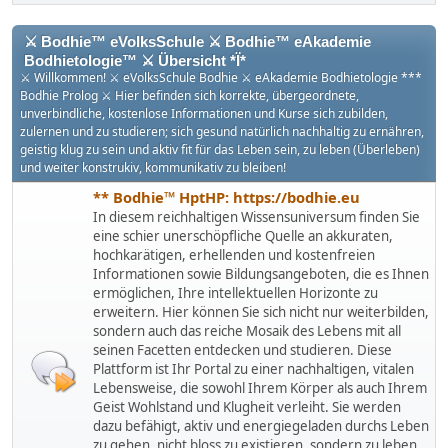
⚔ Bodhie™ eVolksSchule ⚔ Bodhie™ eAkademie
Bodhietologie™ ⚔ Übersicht *Ï*
⚔ Willkommen! ⚔ eVolksSchule Bodhie ⚔ eAkademie Bodhietologie ***
Bodhie Prolog ⚔ Hier befinden sich korrekte, übergeordnete,
unverbindliche, kostenlose Informationen und Kurse sich zubilden,
zulernen und zu studieren; sich gesund natürlich nachhaltig zu ernähren,
geistig klug zu sein und aktiv fit für das Leben sein, zu leben (Überleben)
und weiter konstrukiv, kommunikativ zu bleiben!
** Bodhie™ HptHP: https://bodhie.eu
In diesem reichhaltigen Wissensuniversum finden Sie
eine schier unerschöpfliche Quelle an akkuraten,
hochkarätigen, erhellenden und kostenfreien
Informationen sowie Bildungsangeboten, die es Ihnen
ermöglichen, Ihre intellektuellen Horizonte zu
erweitern. Hier können Sie sich nicht nur weiterbilden,
sondern auch das reiche Mosaik des Lebens mit all
seinen Facetten entdecken und studieren. Diese
Plattform ist Ihr Portal zu einer nachhaltigen, vitalen
Lebensweise, die sowohl Ihrem Körper als auch Ihrem
Geist Wohlstand und Klugheit verleiht. Sie werden
dazu befähigt, aktiv und energiegeladen durchs Leben
zu gehen, nicht bloss zu existieren, sondern zu leben,