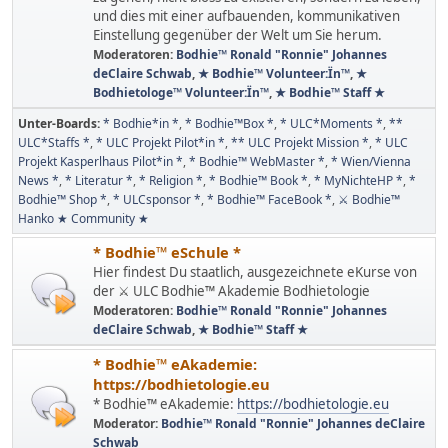
und dies mit einer aufbauenden, kommunikativen
Einstellung gegenüber der Welt um Sie herum.
Moderatoren:
Bodhie™ Ronald "Ronnie" Johannes
deClaire Schwab
,
★ Bodhie™ Volunteer:Ïn™
,
★
Bodhietologe™ Volunteer:Ïn™
,
★ Bodhie™ Staff ★
Unter-Boards
* Bodhie*in *
* Bodhie™Box *
* ULC*Moments *
**
ULC*Staffs *
* ULC Projekt Pilot*in *
** ULC Projekt Mission *
* ULC
Projekt Kasperlhaus Pilot*in *
* Bodhie™ WebMaster *
* Wien/Vienna
News *
* Literatur *
* Religion *
* Bodhie™ Book *
* MyNichteHP *
*
Bodhie™ Shop *
* ULCsponsor *
* Bodhie™ FaceBook *
⚔ Bodhie™
Hanko ★ Community ★
* Bodhie™ eSchule *
Hier findest Du staatlich, ausgezeichnete eKurse von
der ⚔ ULC Bodhie™ Akademie Bodhietologie
Moderatoren:
Bodhie™ Ronald "Ronnie" Johannes
deClaire Schwab
,
★ Bodhie™ Staff ★
* Bodhie™ eAkademie:
https://bodhietologie.eu
* Bodhie™ eAkademie:
https://bodhietologie.eu
Moderator:
Bodhie™ Ronald "Ronnie" Johannes deClaire
Schwab