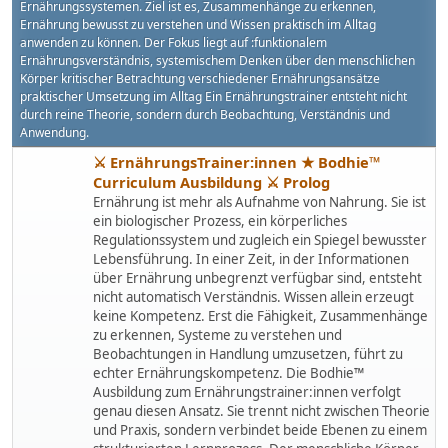
Ernährungssystemen. Ziel ist es, Zusammenhänge zu erkennen,
Ernährung bewusst zu verstehen und Wissen praktisch im Alltag
anwenden zu können. Der Fokus liegt auf :funktionalem
Ernährungsverständnis, systemischem Denken über den menschlichen
Körper kritischer Betrachtung verschiedener Ernährungsansätze
praktischer Umsetzung im Alltag Ein Ernährungstrainer entsteht nicht
durch reine Theorie, sondern durch Beobachtung, Verständnis und
Anwendung.
⚔ ErnährungsTrainer:innen ★ Bodhie™
Curriculum Ausbildung ⚔ Prolog
Ernährung ist mehr als Aufnahme von Nahrung. Sie ist
ein biologischer Prozess, ein körperliches
Regulationssystem und zugleich ein Spiegel bewusster
Lebensführung. In einer Zeit, in der Informationen
über Ernährung unbegrenzt verfügbar sind, entsteht
nicht automatisch Verständnis. Wissen allein erzeugt
keine Kompetenz. Erst die Fähigkeit, Zusammenhänge
zu erkennen, Systeme zu verstehen und
Beobachtungen in Handlung umzusetzen, führt zu
echter Ernährungskompetenz. Die Bodhie™
Ausbildung zum Ernährungstrainer:innen verfolgt
genau diesen Ansatz. Sie trennt nicht zwischen Theorie
und Praxis, sondern verbindet beide Ebenen zu einem