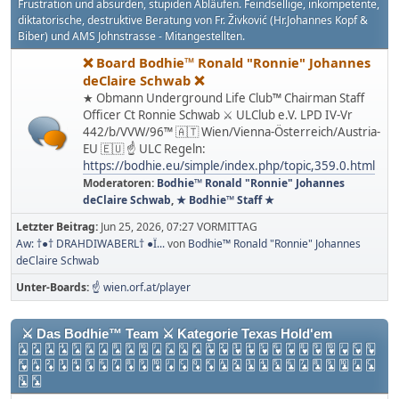
Frustration und absurden, stupiden Abläufen. Feindsellige, inkompetente,
diktatorische, destruktive Beratung von Fr. Živković (Hr.Johannes Kopf &
Biber) und AMS Johnstrasse - Mitangestellten.
❌ Board Bodhie™ Ronald "Ronnie" Johannes
deClaire Schwab ❌
★ Obmann Underground Life Club™ Chairman Staff
Officer Ct Ronnie Schwab ⚔ ULClub e.V. LPD IV-Vr
442/b/VVW/96™ 🇦🇹 Wien/Vienna-Österreich/Austria-
EU 🇪🇺 ☝ ULC Regeln:
https://bodhie.eu/simple/index.php/topic,359.0.html
Moderatoren:
Bodhie™ Ronald "Ronnie" Johannes
deClaire Schwab
,
★ Bodhie™ Staff ★
Letzter Beitrag:
Jun 25, 2026, 07:27 VORMITTAG
Aw: †●† DRAHDIWABERL† ●Ï...
von
Bodhie™ Ronald "Ronnie" Johannes
deClaire Schwab
Unter-Boards
☝ wien.orf.at/player
⚔ Das Bodhie™ Team ⚔ Kategorie Texas Hold'em
🂡 🂢 🂣 🂤 🂥 🂦 🂧 🂨 🂩 🂪 🂫 🂬 🂭 🂮 🂱 🂲 🂳 🂴 🂵 🂶 🂷 🂸 🂹 🂺 🂻 🂼 🂽
🂾 🃁 🃂 🃃 🃄 🃅 🃆 🃇 🃈 🃉 🃊 🃋 🃌 🃍 🃎 🃑 🃒 🃓 🃔 🃕 🃖 🃗 🃘 🃙 🃚 🃛 🃜
🃝 🃞