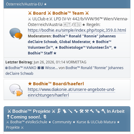
Österreich/Austria-EU ★
⚔ Board ⚔ Bodhie™ Team ⚔
⚔ ULClub e.V. LPD IV-Vr 442/b/VVW/96™ Wien/Vienna-
Österreich/Austria 🇦🇹 /🇪🇺 ★ Regeln:
https://bodhie.eu/simple/index.php/topic,359.0.html
Moderatoren:
Bodhie™ Ronald "Ronnie" Johannes
deClaire Schwab
,
Global Moderator
,
★ Bodhie™
Volunteer:Ïn™
,
★ Bodhietologe™ Volunteer:Ïn™
,
★
Bodhie™ Staff ★
Letzter Beitrag:
Jun 26, 2026, 01:14 VORMITTAG
🌐 Bodhie™ HANKO 🔲🔲 Wisse...
von
Bodhie™ Ronald "Ronnie" Johannes
deClaire Schwab
★ Bodhie™ Board/haeferl
https://www.diakonie.at/unsere-angebote-und-
einrichtungen/haeferl
⚔ Bodhie™ Projekte ⚔ 🗜 🪜 🪛 🔧 🛠 ⚒ 🔨 🪚 🪓 In Arbeit
🚏 Coming soon!. 🔖
⚔ Bodhie™ eVolksSchule ★ Community ★ Kurse & ULClub Matura ★
Projekte ⚔