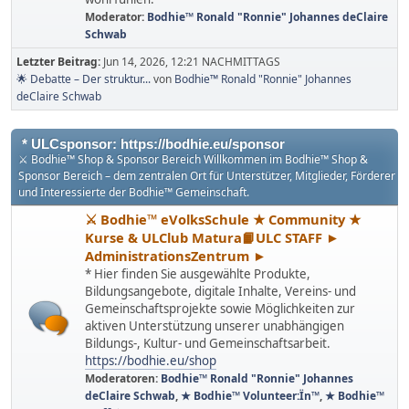
Moderator:
Bodhie™ Ronald "Ronnie" Johannes deClaire
Schwab
Letzter Beitrag:
Jun 14, 2026, 12:21 NACHMITTAGS
🌟 Debatte – Der struktur...
von
Bodhie™ Ronald "Ronnie" Johannes
deClaire Schwab
* ULCsponsor: https://bodhie.eu/sponsor
⚔ Bodhie™ Shop & Sponsor Bereich Willkommen im Bodhie™ Shop &
Sponsor Bereich – dem zentralen Ort für Unterstützer, Mitglieder, Förderer
und Interessierte der Bodhie™ Gemeinschaft.
⚔ Bodhie™ eVolksSchule ★ Community ★
Kurse & ULClub Matura📙ULC STAFF ►
AdministrationsZentrum ►
* Hier finden Sie ausgewählte Produkte,
Bildungsangebote, digitale Inhalte, Vereins- und
Gemeinschaftsprojekte sowie Möglichkeiten zur
aktiven Unterstützung unserer unabhängigen
Bildungs-, Kultur- und Gemeinschaftsarbeit.
https://bodhie.eu/shop
Moderatoren:
Bodhie™ Ronald "Ronnie" Johannes
deClaire Schwab
,
★ Bodhie™ Volunteer:Ïn™
,
★ Bodhie™