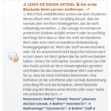
⚠️ LESEN SIE DIESEN ARTIKEL 🚀 Die erste
Blockade beim Lernen entfernen - ✔
⚔ WICHTIGE ANMERKUNG! Achten Sie beim Studieren
dieses eBuch sehr, sehr sorgfältig darauf, dass Sie
niemals über ein Wort hinweggehen, das Sie nicht
vollständig verstehen. ⚔ Der einzige Grund warum
jemand ein Studium aufgibt verwirrt oder lernunfähig
wird liegt darin dass er über ein nicht verstandenes
Wort oder eine nicht verstandene Redewendung
hinweggegangen ist. Wenn der Stoff verwirrend wird
oder Sie ihn anscheinend nicht begreifen können wird
es kurz davor ein Wort geben das Sie nicht verstanden
haben. Gehen Sie nicht weiter sondern gehen Sie VOR
den Punkt zurück wo Sie in Schwierigkeiten gerieten
und finden Sie das missverstandene Wort und sehen
Sie zu, dass Sie seine Definition bekommen. Eine
Definition ist die schriftliche oder verbale Bestimmung
eines Begriffs und die komplexe, sinnerfassende
Erklärung des Wesens eines Wortes oder einer Sache
mit einfachen Wörtern. ✔
Moderatoren:
Bodhie™ Ronald "Ronnie" Johannes
deClaire Schwab
,
★ Bodhie™ Volunteer:Ïn™
,
★
Bodhietologe™ Volunteer:Ïn™
,
★ Bodhie™ Staff ★