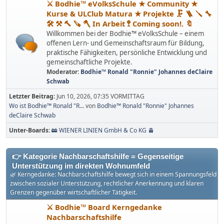
⚔ Bodhie™ eVolksSchule ★ Community ★
Kurse & ULClub Matura ★ Projekte 🗜 🪜 🪛 🔧
🛠 ⚒ 🔨 🪚 🪓 In Arbeit 🚏 Coming soon!. 🔖
Willkommen bei der Bodhie™ eVolksSchule – einem
offenen Lern- und Gemeinschaftsraum für Bildung,
praktische Fähigkeiten, persönliche Entwicklung und
gemeinschaftliche Projekte.
Moderator:
Bodhie™ Ronald "Ronnie" Johannes deClaire
Schwab
Letzter Beitrag:
Jun 10, 2026, 07:35 VORMITTAG
Wo ist Bodhie™ Ronald "R...
von
Bodhie™ Ronald "Ronnie" Johannes
deClaire Schwab
Unter-Boards
🚋 WIENER LINIEN GmbH & Co KG 🚊
👉 Kategorie Nachbarschaftshilfe = Gegenseitige
Unterstützung im direkten Wohnumfeld
🌿 Kerngedanke: Nachbarschaftshilfe bewegt sich in einem Spannungsfeld
zwischen sozialer Unterstützung, rechtlicher Anerkennung und klaren
Grenzen gegenüber wirtschaftlicher Tätigkeit.
⚔ Bodhie™ Board Kerngedanke
Nachbarschaftshilfe