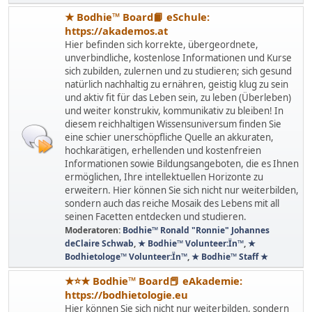
★ Bodhie™ Board📙 eSchule:
https://akademos.at
Hier befinden sich korrekte, übergeordnete,
unverbindliche, kostenlose Informationen und Kurse
sich zubilden, zulernen und zu studieren; sich gesund
natürlich nachhaltig zu ernähren, geistig klug zu sein
und aktiv fit für das Leben sein, zu leben (Überleben)
und weiter konstrukiv, kommunikativ zu bleiben! In
diesem reichhaltigen Wissensuniversum finden Sie
eine schier unerschöpfliche Quelle an akkuraten,
hochkarätigen, erhellenden und kostenfreien
Informationen sowie Bildungsangeboten, die es Ihnen
ermöglichen, Ihre intellektuellen Horizonte zu
erweitern. Hier können Sie sich nicht nur weiterbilden,
sondern auch das reiche Mosaik des Lebens mit all
seinen Facetten entdecken und studieren.
Moderatoren:
Bodhie™ Ronald "Ronnie" Johannes
deClaire Schwab
,
★ Bodhie™ Volunteer:Ïn™
,
★
Bodhietologe™ Volunteer:Ïn™
,
★ Bodhie™ Staff ★
★⭐️★ Bodhie™ Board📕 eAkademie:
https://bodhietologie.eu
Hier können Sie sich nicht nur weiterbilden, sondern