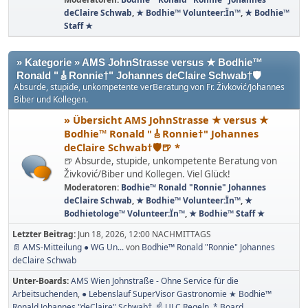
deClaire Schwab
,
★ Bodhie™ Volunteer:Ïn™
,
★ Bodhie™
Staff ★
» Kategorie » AMS JohnStrasse versus ★ Bodhie™
Ronald "🎸Ronnie†" Johannes deClaire Schwab†🛡️
Absurde, stupide, unkompetente verBeratung von Fr. Živković/Johannes
Biber und Kollegen.
» Übersicht AMS JohnStrasse ★ versus ★
Bodhie™ Ronald "🎸Ronnie†" Johannes
deClaire Schwab†🛡️🍺 *
🍺 Absurde, stupide, unkompetente Beratung von
Živković/Biber und Kollegen. Viel Glück!
Moderatoren:
Bodhie™ Ronald "Ronnie" Johannes
deClaire Schwab
,
★ Bodhie™ Volunteer:Ïn™
,
★
Bodhietologe™ Volunteer:Ïn™
,
★ Bodhie™ Staff ★
Letzter Beitrag:
Jun 18, 2026, 12:00 NACHMITTAGS
📄 AMS-Mitteilung ● WG Un...
von
Bodhie™ Ronald "Ronnie" Johannes
deClaire Schwab
Unter-Boards
AMS Wien Johnstraße - Ohne Service für die
Arbeitsuchenden
● Lebenslauf SuperVisor Gastronomie ★ Bodhie™
Ronald Johannes "deClaire" Schwab†
☝ ULC Regeln
* Board