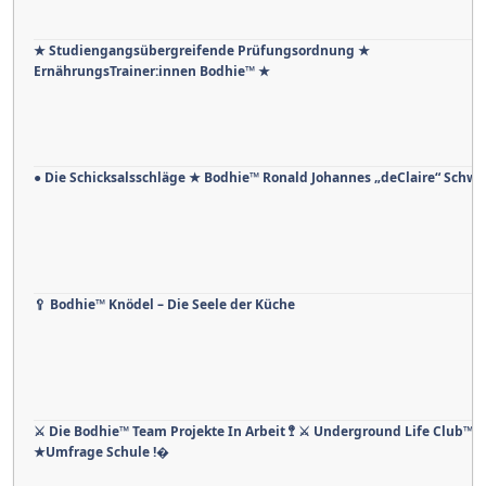
★ Studiengangsübergreifende Prüfungsordnung ★
ErnährungsTrainer:innen Bodhie™ ★
● Die Schicksalsschläge ★ Bodhie™ Ronald Johannes „deClaire“ Schw
🥄 Bodhie™ Knödel – Die Seele der Küche
⚔ Die Bodhie™ Team Projekte In Arbeit 🚏 ⚔ Underground Life Club™
★Umfrage Schule !�