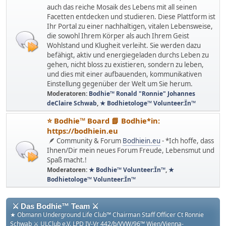
auch das reiche Mosaik des Lebens mit all seinen
Facetten entdecken und studieren. Diese Plattform ist
Ihr Portal zu einer nachhaltigen, vitalen Lebensweise,
die sowohl Ihrem Körper als auch Ihrem Geist
Wohlstand und Klugheit verleiht. Sie werden dazu
befähigt, aktiv und energiegeladen durchs Leben zu
gehen, nicht bloss zu existieren, sondern zu leben,
und dies mit einer aufbauenden, kommunikativen
Einstellung gegenüber der Welt um Sie herum.
Moderatoren:
Bodhie™ Ronald "Ronnie" Johannes
deClaire Schwab
,
★ Bodhietologe™ Volunteer:Ïn™
⭐️ Bodhie™ Board 📗 Bodhie*in:
https://bodhiein.eu
🪶 Community & Forum
Bodhiein.eu
- *Ich hoffe, dass
Ihnen/Dir mein neues Forum Freude, Lebensmut und
Spaß macht.!
Moderatoren:
★ Bodhie™ Volunteer:Ïn™
,
★
Bodhietologe™ Volunteer:Ïn™
⚔ Das Bodhie™ Team ⚔
★ Obmann Underground Life Club™ Chairman Staff Officer Ct Ronnie
Schwab ⚔ ULClub e.V. LPD IV-Vr 442/b/VVW/96™ Wien/Vienna-