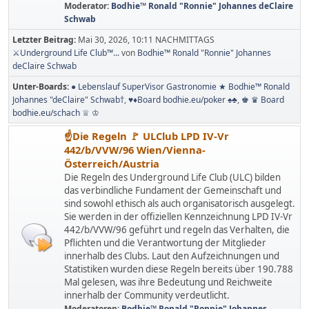
Moderator:
Bodhie™ Ronald "Ronnie" Johannes deClaire
Schwab
Letzter Beitrag:
Mai 30, 2026, 10:11 NACHMITTAGS
⚔️Underground Life Club™...
von
Bodhie™ Ronald "Ronnie" Johannes
deClaire Schwab
Unter-Boards
● Lebenslauf SuperVisor Gastronomie ★ Bodhie™ Ronald
Johannes "deClaire" Schwab†
♥️♦️Board bodhie.eu/poker ♠️♣️
♚ ♛ Board
bodhie.eu/schach ♕ ♔
☝Die Regeln 🚩 ULClub LPD IV-Vr
442/b/VVW/96 Wien/Vienna-
Österreich/Austria
Die Regeln des Underground Life Club (ULC) bilden
das verbindliche Fundament der Gemeinschaft und
sind sowohl ethisch als auch organisatorisch ausgelegt.
Sie werden in der offiziellen Kennzeichnung LPD IV-Vr
442/b/VVW/96 geführt und regeln das Verhalten, die
Pflichten und die Verantwortung der Mitglieder
innerhalb des Clubs. Laut den Aufzeichnungen und
Statistiken wurden diese Regeln bereits über 190.788
Mal gelesen, was ihre Bedeutung und Reichweite
innerhalb der Community verdeutlicht.
Moderatoren:
Bodhie™ Ronald "Ronnie" Johannes