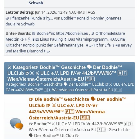
Schwab
Letzter Beitrag:
Jun 14, 2026, 12:49 NACHMITTAGS
🌿 Pflanzenheilkunde (Phy...
von
Bodhie™ Ronald "Ronnie" Johannes
deClaire Schwab
Unter-Boards
📗 Bodhie*in: https://bodhiein.eu
🔬 Orthomolekulare
Medizin 🍋 ⚕ 🩺 🧪 📖 Linus Pauling 💊 Das Vitaminprogramm
HACCP🚨
Kritischer Kontrollpunkt der Gefahrenanalyse
👩‍🍳 Fit for Life 📱📲Harvey
und Marilyn Diamond👨‍🍳
⚔ Kategorie🍺 Bodhie™ Geschichte 🗣 Der Bodhie™
ULClub 🍺⚔ ⚔ ULC e.V. LPD IV-Vr 442/b/VVW/96™ 🇦🇹
Wien/Vienna-Österreich/Austria-EU 🇪🇺
Kategorie🍺 Bodhie™ Geschichte 🗣 Der Bodhie™ ULClub 🍺⚔ ULC e.V. LPD
IV-Vr 442/b/VVW/96™ 🇦🇹 Wien/Vienna-Österreich/Austria-EU 🇪🇺
🍺 Die Bodhie™ Geschichte 🗣 Der Bodhie™
ULClub 🍺 ⚔ ULC e.V. LPD IV-Vr
442/b/VVW/96™ 🇦🇹 Wien/Vienna-
Österreich/Austria-EU 🇪🇺
🍺 Bodhie™ ⚔ ULC e.V. LPD IV-Vr 442/b/VVW/96™ 🇦🇹
Wien/Vienna-Österreich/Austria-EU 🇪🇺 - Geschichte
🗣 Der Bodhie™ ULClub 🍺