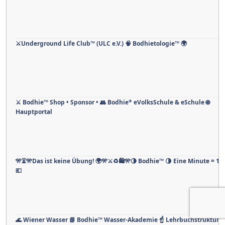
⚔️Underground Life Club™ (ULC e.V.) 🧠 Bodhietologie™ 🌍
⚔ Bodhie™ Shop • Sponsor • 👥 Bodhie* eVolksSchule & eSchule 🌐
Hauptportal
🎌⏳🎌Das ist keine Übung! 🌍🎌⚔️♻️🛍️🎌🌗 Bodhie™ 🌗 Eine Minute = 1 
💶
🌊 Wiener Wasser 📘 Bodhie™ Wasser-Akademie ☝ Lehrbuchstruktur (