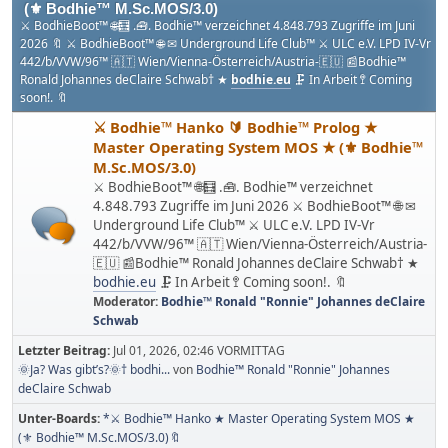
(⚜ Bodhie™ M.Sc.MOS/3.0)
⚔ BodhieBoot™ 🌐🧮 .🧰. Bodhie™ verzeichnet 4.848.793 Zugriffe im Juni
2026 🔖 ⚔ BodhieBoot™ 🌐 ✉ Underground Life Club™ ⚔ ULC e.V. LPD IV-Vr
442/b/VVW/96™ 🇦🇹 Wien/Vienna-Österreich/Austria-🇪🇺 📰Bodhie™
Ronald Johannes deClaire Schwab† ★
bodhie.eu
🗜 In Arbeit 🚏 Coming
soon!. 🔖
⚔ Bodhie™ Hanko 🔰 Bodhie™ Prolog ★
Master Operating System MOS ★ (⚜ Bodhie™
M.Sc.MOS/3.0)
⚔ BodhieBoot™ 🌐🧮 .🧰. Bodhie™ verzeichnet
4.848.793 Zugriffe im Juni 2026 ⚔ BodhieBoot™ 🌐 ✉
Underground Life Club™ ⚔ ULC e.V. LPD IV-Vr
442/b/VVW/96™ 🇦🇹 Wien/Vienna-Österreich/Austria-
🇪🇺 📰Bodhie™ Ronald Johannes deClaire Schwab† ★
bodhie.eu
🗜 In Arbeit 🚏 Coming soon!. 🔖
Moderator:
Bodhie™ Ronald "Ronnie" Johannes deClaire
Schwab
Letzter Beitrag:
Jul 01, 2026, 02:46 VORMITTAG
🌞Ja? Was gibt’s?🌞† bodhi...
von
Bodhie™ Ronald "Ronnie" Johannes
deClaire Schwab
Unter-Boards
*⚔ Bodhie™ Hanko ★ Master Operating System MOS ★
(⚜ Bodhie™ M.Sc.MOS/3.0)🔖