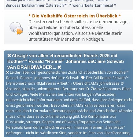
Bundesarbeitskammer Österreich *
* wien.arbeiterkammer.at *
* Die Volkshilfe Österreich im Überblick *
Die österreichische Volkshilfe ist eine gemeinnützige,
überparteiliche und überkonfessionelle
Wohlfahrtsorganisation. Als soziale Dienstleisterin
unterstützen wir Menschen in Notlagen.
❌ Absage von allen ehrenamtlichen Events 2026 mit
Bodhie™ Ronald "Ronnie" Johannes deClaire Schwab
vAn DRAHDIWABERL. ❌
❌ Leider; aber der gesundheitlichen Zustand ist bedenklich von Bodhie™
Ronald "Ronnie" Johannes deClaire Schwab 🗣 Der Fall Ronnie Schwab™
(Pensoniert nach 48.Jahren in Arbeit.) » Übersicht AMS JohnStrasse 🍺
Absurde, stupide, unkompetente Beratung von Fr. Živković/Johannes Biber
und Kollegen. Viele Menschen berichten von langen Wartezeiten,
unübersichtlichen Informationen und dem Gefühl, dass ihre Anliegen nicht
ernst genommen werden. Besonders im AMS kann es passieren, dass
man sich durch Formulare, Beratungsgespräche und Vorschriften kämpfen
muss, ohne dass es sofort eine Lösung gibt. Die Kombination aus
Bürokratie, strengen Regeln und oft wenig Empathie von Seiten des
Personals kann den Eindruck erwecken, man sei in einem ,,IrrenHaus"
gefangen – nicht im wörtlichen Sinn, sondern im Sinn von Überforderung,