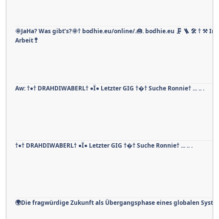
🌞JaHa? Was gibt’s?🌞† bodhie.eu/online/.🧰. bodhie.eu 🗜 🪜 🛠 † ⚒ In
Arbeit 🚏
Aw: †●† DRAHDIWABERL† ●Ï● Letzter GIG †�† Suche Ronnie† ... .. .
†●† DRAHDIWABERL† ●Ï● Letzter GIG †�† Suche Ronnie† ... .. .
🌍Die fragwürdige Zukunft als Übergangsphase eines globalen Syste