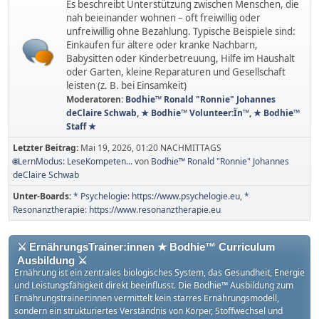
Es beschreibt Unterstützung zwischen Menschen, die
nah beieinander wohnen – oft freiwillig oder
unfreiwillig ohne Bezahlung. Typische Beispiele sind:
Einkaufen für ältere oder kranke Nachbarn,
Babysitten oder Kinderbetreuung, Hilfe im Haushalt
oder Garten, kleine Reparaturen und Gesellschaft
leisten (z. B. bei Einsamkeit)
Moderatoren:
Bodhie™ Ronald "Ronnie" Johannes
deClaire Schwab
,
★ Bodhie™ Volunteer:Ïn™
,
★ Bodhie™
Staff ★
Letzter Beitrag:
Mai 19, 2026, 01:20 NACHMITTAGS
🌐LernModus: LeseKompeten...
von
Bodhie™ Ronald "Ronnie" Johannes
deClaire Schwab
Unter-Boards
* Psychelogie: https://www.psychelogie.eu
*
Resonanztherapie: https://www.resonanztherapie.eu
⚔ ErnährungsTrainer:innen ★ Bodhie™ Curriculum
Ausbildung ⚔
Ernährung ist ein zentrales biologisches System, das Gesundheit, Energie
und Leistungsfähigkeit direkt beeinflusst. Die Bodhie™ Ausbildung zum
Ernährungstrainer:innen vermittelt kein starres Ernährungsmodell,
sondern ein strukturiertes Verständnis von Körper, Stoffwechsel und