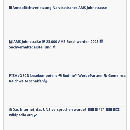
⬛️Amtspflichtverletzung Narzisstisches AMS Johnstrasse
🧮 AMS Johnstraße 👾 23.000 AMS Beschwerden 2025 🆘
Sachverhaltsdarstellung 🔖
PISA /OECD Lesekompetenz 🌍 Bodhie™ WerbePartner 📚 Gemeinsam
Reichweite schaffen🚀
📰Das Internet, das UNS versprochen wurde? 🟥🟧🟨 *†* 🟩🟦🟪🔜
wikipedia.org ✔️