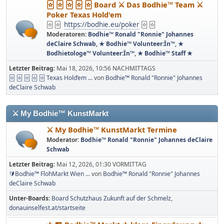
🃟 🃟 🃟 🃟 🃟 Board ⚔ Das Bodhie™ Team ⚔
Poker Texas Hold'em
🃟 🃟
https://bodhie.eu/poker
🃟 🃟
Moderatoren:
Bodhie™ Ronald "Ronnie" Johannes
deClaire Schwab
,
★ Bodhie™ Volunteer:Ïn™
,
★
Bodhietologe™ Volunteer:Ïn™
,
★ Bodhie™ Staff ★
Letzter Beitrag:
Mai 18, 2026, 10:56 NACHMITTAGS
🃟 🃟 🃟 🃟 🃟 Texas Hold’em ...
von
Bodhie™ Ronald "Ronnie" Johannes
deClaire Schwab
⚔ My Bodhie™ KunstMarkt
⚔ My Bodhie™ KunstMarkt Termine
Moderator:
Bodhie™ Ronald "Ronnie" Johannes deClaire
Schwab
Letzter Beitrag:
Mai 12, 2026, 01:30 VORMITTAG
🔰Bodhie™ FlohMarkt Wien ...
von
Bodhie™ Ronald "Ronnie" Johannes
deClaire Schwab
Unter-Boards
Board Schutzhaus Zukunft auf der Schmelz
donauinselfest.at/startseite