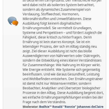
strukturierten Lernprozess. Der menschliche Körper
wird dabei nicht als isoliertes System betrachtet,
sondern als dynamisches Zusammenspiel von
Verdauung, Stoffwechsel, Hormonen,
Mikronährstoffen und Umweltfaktoren. Diese
Ausbildung folgt keinem dogmatischen
Ernährungsmodell. Sie vermittelt Grundlagen,
Systeme und Perspektiven – und fördert zugleich die
Fähigkeit, diese kritisch zu hinterfragen. Denn
Ernährung ist kein starres Konzept. Sie ist ein
lebendiger Prozess, der sich im Alltag ständig neu
zeigt. Ziel dieser Ausbildung ist nicht das bloße
Auswendiglernen von Nährwerten oder Diätregeln,
sondern die Entwicklung eines klaren Verständnisses
für Zusammenhänge: Wie Nahrung im Körper wirkt.
Wie Energie entsteht. Wie Systeme sich gegenseitig
beeinflussen. Und wie daraus Gesundheit, Leistung
und Wohlbefinden entstehen. Der Ernährungstrainer
ist damit nicht nur Wissensvermittler, sondern
Beobachter, Analytiker und Übersetzer biologischer
Prozesse in den Alltag. Diese Ausbildung beginnt dort,
wo einfache Ernährungsempfehlungen enden bei der
Frage nach dem Verständnis.
Moderator:
Bodhie™ Ronald "Ronnie" Johannes deClaire