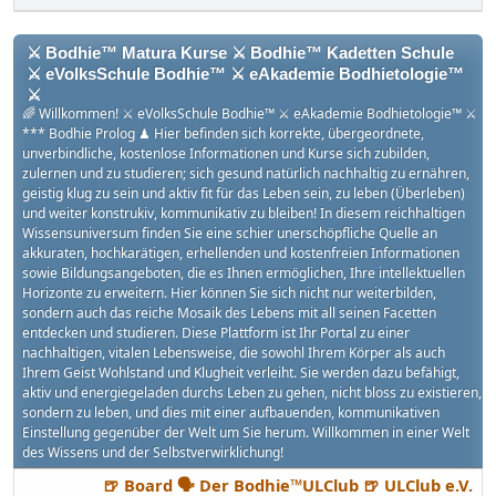
⚔ Bodhie™ Matura Kurse ⚔ Bodhie™ Kadetten Schule
⚔ eVolksSchule Bodhie™ ⚔ eAkademie Bodhietologie™
⚔
🌈 Willkommen! ⚔ eVolksSchule Bodhie™ ⚔ eAkademie Bodhietologie™ ⚔
*** Bodhie Prolog ♟ Hier befinden sich korrekte, übergeordnete,
unverbindliche, kostenlose Informationen und Kurse sich zubilden,
zulernen und zu studieren; sich gesund natürlich nachhaltig zu ernähren,
geistig klug zu sein und aktiv fit für das Leben sein, zu leben (Überleben)
und weiter konstrukiv, kommunikativ zu bleiben! In diesem reichhaltigen
Wissensuniversum finden Sie eine schier unerschöpfliche Quelle an
akkuraten, hochkarätigen, erhellenden und kostenfreien Informationen
sowie Bildungsangeboten, die es Ihnen ermöglichen, Ihre intellektuellen
Horizonte zu erweitern. Hier können Sie sich nicht nur weiterbilden,
sondern auch das reiche Mosaik des Lebens mit all seinen Facetten
entdecken und studieren. Diese Plattform ist Ihr Portal zu einer
nachhaltigen, vitalen Lebensweise, die sowohl Ihrem Körper als auch
Ihrem Geist Wohlstand und Klugheit verleiht. Sie werden dazu befähigt,
aktiv und energiegeladen durchs Leben zu gehen, nicht bloss zu existieren,
sondern zu leben, und dies mit einer aufbauenden, kommunikativen
Einstellung gegenüber der Welt um Sie herum. Willkommen in einer Welt
des Wissens und der Selbstverwirklichung!
🍺 Board 🗣 Der Bodhie™ULClub 🍺 ULClub e.V.