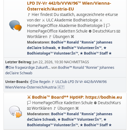
LPD IV-Vr 442/b/VVW/96™ Wien/Vienna-
Österreich/Austria-EU
🚩 Hier findest Du staatlich, ausgezeichnete eKurse
von der ⚔ ULC Akademie Bodhietologie ⚔
HomePageOffice Akademie Bodhietologie Ï 🏳
HomePageOffice Kadetten Schule ⛔ DeutschKurs 📧
Wortklären 🚩 Übungen ⌘
Moderatoren:
Bodhie™ Ronald "Ronnie" Johannes
deClaire Schwab
,
★ Bodhie™ Volunteer:Ïn™
,
★
Bodhietologe™ Volunteer:Ïn™
,
★ Bodhie™ Staff ★
Letzter Beitrag:
Jun 22, 2026, 10:30 NACHMITTAGS
🌍Die fragwürdige Zukunft...
von
Bodhie™ Ronald "Ronnie" Johannes
deClaire Schwab
Unter-Boards
☝Die Regeln 🚩 ULClub LPD IV-Vr 442/b/VVW/96
Wien/Vienna-Österreich/Austria 🇦🇹
⚔ Bodhie™ Board** HptHP: https://bodhie.eu
🏳 HomePageOffice Kadetten Schule ⛔ DeutschKurs
📧 Wortklären 🚩 Übungen ⌘
Moderatoren:
Bodhie™ Ronald "Ronnie" Johannes
deClaire Schwab
,
★ Bodhie™ Volunteer:Ïn™
,
★
Bodhietologe™ Volunteer:Ïn™
,
★ Bodhie™ Staff ★