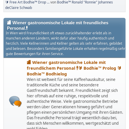
🔰 Free Art Bodhie™ Drop ...
von
Bodhie™ Ronald "Ronnie" Johannes
deClaire Schwab
🏬 Wiener gastronomische Lokale mit freundliches
Personal.🕴
In Wien wird Freundlichkeit oft etwas zurückhaltender erlebt als in
manchen anderen Ländern, wirkt dafür aber häufig authentisch und
herzlich. Viele Kellnerinnen und Kellner gelten als sehr erfahren, gebildet
und belesen. Besonders familiengeführte Lokale erhalten regelmäßig sehr
gute Bewertungen für ihren Service.
🏬 Wiener gastronomische Lokale mit
freundlichem Personal 🕴🔰 Bodhie™ Prolog 🔰
Bodhie™ Bodhielog
Wien ist weltweit für seine Kaffeehauskultur, seine
traditionelle Küche und seine besondere
Gastfreundschaft bekannt. Freundlichkeit zeigt sich
hier oftmals auf eine ruhige, respektvolle und
authentische Weise. Viele gastronomische Betriebe
werden über Generationen hinweg geführt und
pflegen einen persönlichen Umgang mit ihren Gästen.
Das freundliche Personal trägt wesentlich dazu bei,
dass sich Menschen willkommen, wertgeschätzt und
wohl fühlen.