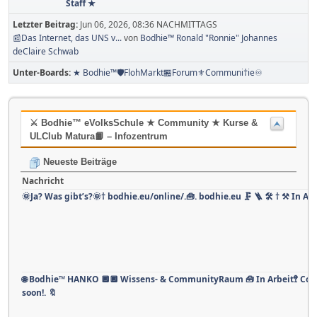
Staff ★
Letzter Beitrag:
Jun 06, 2026, 08:36 NACHMITTAGS
📰Das Internet, das UNS v...
von
Bodhie™ Ronald "Ronnie" Johannes
deClaire Schwab
Unter-Boards
★ Bodhie™🛡️FlohMarkt🏪Forum⚜️Communi†ie♾️
⚔ Bodhie™ eVolksSchule ★ Community ★ Kurse &
ULClub Matura📙 – Infozentrum
Neueste Beiträge
Nachricht
🌞Ja? Was gibt’s?🌞† bodhie.eu/online/.🧰. bodhie.eu 🗜 🪜 🛠 † ⚒ In Arb
🌐 Bodhie™ HANKO 🔲🔲 Wissens- & CommunityRaum 🧰 In Arbeit🚏 Co
soon!. 🔖