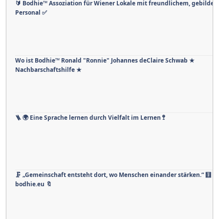
🔰 Bodhie™ Assoziation für Wiener Lokale mit freundlichem, gebildet
Personal ✅
Wo ist Bodhie™ Ronald "Ronnie" Johannes deClaire Schwab ★
Nachbarschaftshilfe ★
🪜 🌍 Eine Sprache lernen durch Vielfalt im Lernen 🚏
🗜 „Gemeinschaft entsteht dort, wo Menschen einander stärken.“ 🧮 .🧰
bodhie.eu 🔖