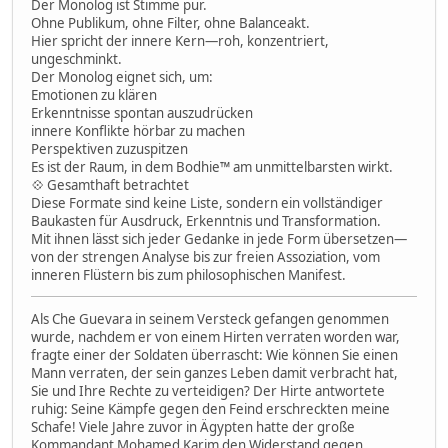
Der Monolog ist Stimme pur.
Ohne Publikum, ohne Filter, ohne Balanceakt.
Hier spricht der innere Kern—roh, konzentriert,
ungeschminkt.
Der Monolog eignet sich, um:
Emotionen zu klären
Erkenntnisse spontan auszudrücken
innere Konflikte hörbar zu machen
Perspektiven zuzuspitzen
Es ist der Raum, in dem Bodhie™ am unmittelbarsten wirkt.
💠 Gesamthaft betrachtet
Diese Formate sind keine Liste, sondern ein vollständiger
Baukasten für Ausdruck, Erkenntnis und Transformation.
Mit ihnen lässt sich jeder Gedanke in jede Form übersetzen—
von der strengen Analyse bis zur freien Assoziation, vom
inneren Flüstern bis zum philosophischen Manifest.
Als Che Guevara in seinem Versteck gefangen genommen
wurde, nachdem er von einem Hirten verraten worden war,
fragte einer der Soldaten überrascht: Wie können Sie einen
Mann verraten, der sein ganzes Leben damit verbracht hat,
Sie und Ihre Rechte zu verteidigen? Der Hirte antwortete
ruhig: Seine Kämpfe gegen den Feind erschreckten meine
Schafe! Viele Jahre zuvor in Ägypten hatte der große
Kommandant Mohamed Karim den Widerstand gegen