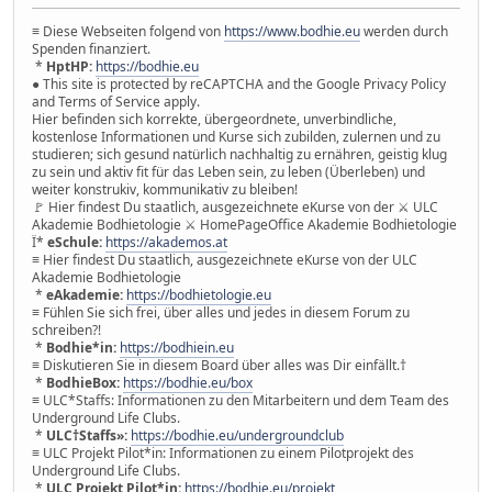
≡ Diese Webseiten folgend von
https://www.bodhie.eu
werden durch
Spenden finanziert.
*
HptHP:
https://bodhie.eu
● This site is protected by reCAPTCHA and the Google Privacy Policy
and Terms of Service apply.
Hier befinden sich korrekte, übergeordnete, unverbindliche,
kostenlose Informationen und Kurse sich zubilden, zulernen und zu
studieren; sich gesund natürlich nachhaltig zu ernähren, geistig klug
zu sein und aktiv fit für das Leben sein, zu leben (Überleben) und
weiter konstrukiv, kommunikativ zu bleiben!
🚩 Hier findest Du staatlich, ausgezeichnete eKurse von der ⚔ ULC
Akademie Bodhietologie ⚔ HomePageOffice Akademie Bodhietologie
Ï*
eSchule:
https://akademos.at
≡ Hier findest Du staatlich, ausgezeichnete eKurse von der ULC
Akademie Bodhietologie
*
eAkademie:
https://bodhietologie.eu
≡ Fühlen Sie sich frei, über alles und jedes in diesem Forum zu
schreiben?!
*
Bodhie*in:
https://bodhiein.eu
≡ Diskutieren Sie in diesem Board über alles was Dir einfällt.†
*
BodhieBox:
https://bodhie.eu/box
≡ ULC*Staffs: Informationen zu den Mitarbeitern und dem Team des
Underground Life Clubs.
*
ULC†Staffs»:
https://bodhie.eu/undergroundclub
≡ ULC Projekt Pilot*in: Informationen zu einem Pilotprojekt des
Underground Life Clubs.
*
ULC Projekt Pilot*in:
https://bodhie.eu/projekt