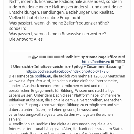
Nicht, indem du kosmische Radiosignale aussendest, sondern
indem du deine innere Haltung veränderst – und damit deine
Entscheidungen, Handlungen, Beziehungen und Realität.
Vielleicht lautet die richtige Frage nicht:
Was passiert, wenn ich meine Zellenfrequenz erhöhe?
sondern:
Was passiert, wenn ich mein Bewusstsein erweitere?
Die Antwort: Alles.
.✉📰✔️ 🟥🟧🟨🟩🟦🟪🔜
Bodhie
™
HptHomePageOffice
🔲🔜
https://bodhie.eu
⬛️⬜️🟪🔜
†
Übersicht + Inhaltsverzeichnis + Epilog + Zusammenfassung
†
https://bodhie.eu/facebook/index.php?topic=178.0
Die Homepage
bodhie.eu
, die täglich von mehr als 120.000 Menschen
weltweit aufgerufen wird, ist nicht nur eine einfache Internetseite,
sondern Ausdruck meiner ehrenamtlichen Arbeit und meines
persönlichen Engagements für Bildung, Wissen und nachhaltige
Lebensweisen. Unter dem Dach dieser Plattform habe ich mehrere
Initiativen aufgebaut, die sich alle dem Ziel verschreiben, Menschen
kostenlos Zugang zu hochwertiger Bildung zu ermöglichen und sie
dabei zu unterstützen, ihr Leben gesund, bewusst und
verantwortungsvoll zu gestalten. Zu den wichtigsten Bereichen
zählen:
⚔ eVolksSchule Bodhie: Eine digitale Lernumgebung, die allen
Interessierten – unabhängig von Alter, Herkunft oder sozialem Status
– eine breite Palette an Lernmaterialien zur Verfügung stellt. Hier