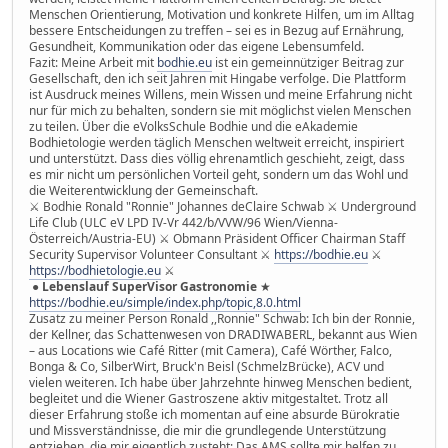
Menschen Orientierung, Motivation und konkrete Hilfen, um im Alltag
bessere Entscheidungen zu treffen – sei es in Bezug auf Ernährung,
Gesundheit, Kommunikation oder das eigene Lebensumfeld.
Fazit: Meine Arbeit mit
bodhie.eu
ist ein gemeinnütziger Beitrag zur
Gesellschaft, den ich seit Jahren mit Hingabe verfolge. Die Plattform
ist Ausdruck meines Willens, mein Wissen und meine Erfahrung nicht
nur für mich zu behalten, sondern sie mit möglichst vielen Menschen
zu teilen. Über die eVolksSchule Bodhie und die eAkademie
Bodhietologie werden täglich Menschen weltweit erreicht, inspiriert
und unterstützt. Dass dies völlig ehrenamtlich geschieht, zeigt, dass
es mir nicht um persönlichen Vorteil geht, sondern um das Wohl und
die Weiterentwicklung der Gemeinschaft.
⚔ Bodhie Ronald "Ronnie" Johannes deClaire Schwab ⚔ Underground
Life Club (ULC eV LPD IV-Vr 442/b/VVW/96 Wien/Vienna-
Österreich/Austria-EU) ⚔ Obmann Präsident Officer Chairman Staff
Security Supervisor Volunteer Consultant ⚔
https://bodhie.eu
⚔
https://bodhietologie.eu
⚔
●
Lebenslauf SuperVisor Gastronomie
★
https://bodhie.eu/simple/index.php/topic,8.0.html
Zusatz zu meiner Person Ronald ,,Ronnie" Schwab: Ich bin der Ronnie,
der Kellner, das Schattenwesen von DRADIWABERL, bekannt aus Wien
– aus Locations wie Café Ritter (mit Camera), Café Wörther, Falco,
Bonga & Co, SilberWirt, Bruck'n Beisl (SchmelzBrücke), ACV und
vielen weiteren. Ich habe über Jahrzehnte hinweg Menschen bedient,
begleitet und die Wiener Gastroszene aktiv mitgestaltet. Trotz all
dieser Erfahrung stoße ich momentan auf eine absurde Bürokratie
und Missverständnisse, die mir die grundlegende Unterstützung
entziehen, die mir eigentlich zusteht: Das AMS sollte mir helfen zu