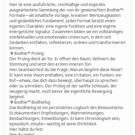
Hier ist eine ausführliche, reichhaltige und inspirativ
ausgearbeitete Sammlung der von dir gewünschten Bodhie™-
Formate—als inhaltliche Vorlage, kreativer Werkzeugkasten
und gedankliches Fundament. Jedes Format besitzt einen
eigenen Charakter, eine eigene Funktion und eine eigene
energetische Signatur. Zusammen bilden sie ein vollständiges
intellektuelles und emotionales Universum, in dem sich
Gedanken entfalten, reflektieren, ordnen und transformieren
können.
🔰 Bodhie™ Prolog
Der Prolog dient als Tor. Er öffnet den Raum, definiert die
Stimmung und setzt den ersten inneren Ton.
Hier beantwortest du die Frage: Warum beginnt diese Reise?
Er kann eine Vision enthalten, eine Irritation, ein Funken, ein
Ruf—etwas, das dich dazu bewegt, überhaupt zu sprechen
oder zu schreiben. Der Prolog ist der sanfte Schlüssel, der
neugierig macht, noch bevor die eigentliche Bewegung
beginnt.
🔰 Bodhie™ Bodhielog
Das Bodhielog ist ein persönliches Logbuch des Bewusstseins.
Es dokumentiert Empfindungen, Wahrnehmungen,
Beobachtungen, Entwicklungen. Es kann chronologisch sein,
episodisch, intuitiv—wichtig ist seine Ehrlichkeit.
Hier hältst du fest:
Was du siehst