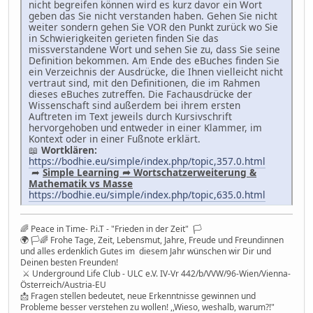
nicht begreifen können wird es kurz davor ein Wort
geben das Sie nicht verstanden haben. Gehen Sie nicht
weiter sondern gehen Sie VOR den Punkt zurück wo Sie
in Schwierigkeiten gerieten finden Sie das
missverstandene Wort und sehen Sie zu, dass Sie seine
Definition bekommen. Am Ende des eBuches finden Sie
ein Verzeichnis der Ausdrücke, die Ihnen vielleicht nicht
vertraut sind, mit den Definitionen, die im Rahmen
dieses eBuches zutreffen. Die Fachausdrücke der
Wissenschaft sind außerdem bei ihrem ersten
Auftreten im Text jeweils durch Kursivschrift
hervorgehoben und entweder in einer Klammer, im
Kontext oder in einer Fußnote erklärt.
📖
Wortklären:
https://bodhie.eu/simple/index.php/topic,357.0.html
➦
Simple Learning ➦ Wortschatzerweiterung &
Mathematik vs Masse
https://bodhie.eu/simple/index.php/topic,635.0.html
🌈 Peace in Time- P.i.T - "Frieden in der Zeit" 🏳
🌍 🏳🌈 Frohe Tage, Zeit, Lebensmut, Jahre, Freude und Freundinnen
und alles erdenklich Gutes im diesem Jahr wünschen wir Dir und
Deinen besten Freunden!
⚔ Underground Life Club - ULC e.V. IV-Vr 442/b/VVW/96-Wien/Vienna-
Österreich/Austria-EU
📩 Fragen stellen bedeutet, neue Erkenntnisse gewinnen und
Probleme besser verstehen zu wollen! ,,Wieso, weshalb, warum?!"