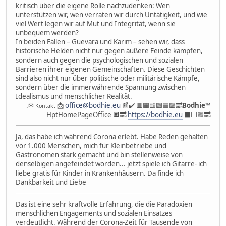
kritisch über die eigene Rolle nachzudenken: Wen
unterstützen wir, wen verraten wir durch Untätigkeit, und wie
viel Wert legen wir auf Mut und Integrität, wenn sie
unbequem werden?
In beiden Fällen – Guevara und Karim – sehen wir, dass
historische Helden nicht nur gegen äußere Feinde kämpfen,
sondern auch gegen die psychologischen und sozialen
Barrieren ihrer eigenen Gemeinschaften. Diese Geschichten
sind also nicht nur über politische oder militärische Kämpfe,
sondern über die immerwährende Spannung zwischen
Idealismus und menschlicher Realität.
.✉
📩
office@bodhie.eu
📰✔️ 🟥🟧🟨🟩🟦🟪🔜
Bodhie
™
Kontakt
HptHomePageOffice 🔲🔜
https://bodhie.eu
⬛️⬜️🟪🔜
Ja, das habe ich während Corona erlebt. Habe Reden gehalten
vor 1.000 Menschen, mich für Kleinbetriebe und
Gastronomen stark gemacht und bin stellenweise von
denselbigen angefeindet worden... jetzt spiele ich Gitarre- ich
liebe gratis für Kinder in Krankenhäusern. Da finde ich
Dankbarkeit und Liebe
Das ist eine sehr kraftvolle Erfahrung, die die Paradoxien
menschlichen Engagements und sozialen Einsatzes
verdeutlicht. Während der Corona-Zeit für Tausende von