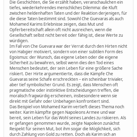
Die Geschichten, die Sie erzählt haben, veranschaulichen ein
tiefes, wiederkehrendes menschliches Dilemma: die Kluft
zwischen heldenhaften Taten und der Reaktion derjenigen, für
die diese Taten bestimmt sind. Sowohl Che Guevaras als auch
Mohamed Karims Erlebnisse zeigen, dass Mut und
Opferbereitschaft allein oft nicht ausreichen, wenn die
Gesellschaft selbst nicht bereit oder fähig ist, diese Werte zu
würdigen.
Im Fall von Che Guevara war der Verrat durch den Hirten nicht
von Habgier motiviert, sondern von einer subtilen Form des
Egoismus: der Wunsch, das eigene Leben oder die eigene
Sicherheit zu bewahren, selbst wenn dies den Tod eines
Menschen bedeutet, der sein Leben für eine größere Sache
riskiert. Der Hirte argumentierte, dass die Kämpfe Che
Guevaras seine Schafe erschreckten – ein scheinbar trivialer,
aber tief symbolischer Grund. Es zeigt, dass Menschen oft
pragmatische oder instinktive Entscheidungen treffen, die
moralisch fragwürdig erscheinen, insbesondere wenn sie
direkt mit Gefahr oder Unbehagen konfrontiert sind.
Das Beispiel von Mohamed Karim vertieft dieses Thema noch
weiter. Karim kämpfte gegen Napoleons Armee und war
bereit, sein Leben für das Wohl seines Landes zu riskieren. Als
er gefangen genommen wurde, zeigte Napoleon zunächst
Respekt für seinen Mut, bot ihm sogar die Möglichkeit, sich
durch Zahlung von Gold zu retten. Doch als Karim sich an