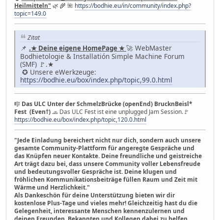
Heilmitteln"
🌿 🌾 🌺
https://bodhie.eu/in/community/index.php?
topic=149.0
Zitat
📌
🚀 WebMaster
.★ Deine eigene HomePage ★
Bodhietologie & Installatión Simple Machine Forum
(SMF) 🚩.★
✪ Unsere eWerkzeuge:
https://bodhie.eu/box/index.php/topic,99.0.html
🎼
Das ULC Unter der SchmelzBrücke (openEnd) BrucknBeisl*
Fest (Even†)
🧢 Das ULC Fest ist eine unplugged Jam Session.🚩
https://bodhie.eu/box/index.php/topic,120.0.html
"Jede Einladung bereichert nicht nur dich, sondern auch unsere
gesamte Community-Plattform für angeregte Gespräche und
das Knüpfen neuer Kontakte. Deine freundliche und geistreiche
Art trägt dazu bei, dass unsere Community voller Lebensfreude
und bedeutungsvoller Gespräche ist. Deine klugen und
fröhlichen Kommunikationsbeiträge füllen Raum und Zeit mit
Wärme und Herzlichkeit."
Als Dankeschön für deine Unterstützung bieten wir dir
kostenlose Plus-Tage und vieles mehr! Gleichzeitig hast du die
Gelegenheit, interessante Menschen kennenzulernen und
deinen Freunden, Bekannten und Kollegen dabei zu helfen,