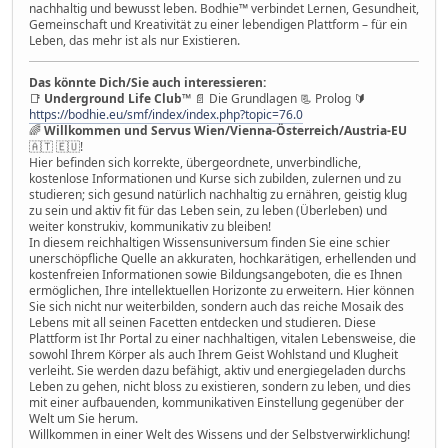
nachhaltig und bewusst leben. Bodhie™ verbindet Lernen, Gesundheit,
Gemeinschaft und Kreativität zu einer lebendigen Plattform – für ein
Leben, das mehr ist als nur Existieren.
Das könnte Dich/Sie auch interessieren:
📑
Underground Life Club
™ 📄 Die Grundlagen 📃 Prolog 🔰
https://bodhie.eu/smf/index/index.php?topic=76.0
🌈
Willkommen und Servus Wien/Vienna-Österreich/Austria-EU
🇦🇹 🇪🇺!
Hier befinden sich korrekte, übergeordnete, unverbindliche,
kostenlose Informationen und Kurse sich zubilden, zulernen und zu
studieren; sich gesund natürlich nachhaltig zu ernähren, geistig klug
zu sein und aktiv fit für das Leben sein, zu leben (Überleben) und
weiter konstrukiv, kommunikativ zu bleiben!
In diesem reichhaltigen Wissensuniversum finden Sie eine schier
unerschöpfliche Quelle an akkuraten, hochkarätigen, erhellenden und
kostenfreien Informationen sowie Bildungsangeboten, die es Ihnen
ermöglichen, Ihre intellektuellen Horizonte zu erweitern. Hier können
Sie sich nicht nur weiterbilden, sondern auch das reiche Mosaik des
Lebens mit all seinen Facetten entdecken und studieren. Diese
Plattform ist Ihr Portal zu einer nachhaltigen, vitalen Lebensweise, die
sowohl Ihrem Körper als auch Ihrem Geist Wohlstand und Klugheit
verleiht. Sie werden dazu befähigt, aktiv und energiegeladen durchs
Leben zu gehen, nicht bloss zu existieren, sondern zu leben, und dies
mit einer aufbauenden, kommunikativen Einstellung gegenüber der
Welt um Sie herum.
Willkommen in einer Welt des Wissens und der Selbstverwirklichung!