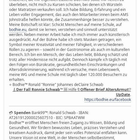
überleben, nicht mich zu Kursen schicken, bei denen ich Würsteln
oder Matratzen verkaufen soll. Ich habe Bildung, Erfahrung und ein
Leben voller Engagement, das auch den Mitarbeiter:innen beim AMS
Johnstraße helfen könnte, die Zusammenhänge besser zu verstehen.
Meine Botschaft ist klar: Schickt Menschen auf meine Schule, auf
bodhie.eu
, damit sie lernen, verstehen und sinnvoll unterstützt
werden. Neben meiner Arbeit habe ich mich immer auch künstlerisch
ausgedrückt. Auf der Bühne habe ich stets Masken getragen, ein
Symbol meiner Kreativität und meiner Fähigkeit, in verschiedenen
Rollen zu agieren – sowohl in der Gastronomie als auch im kulturellen
Bereich. Ich bin ein Mensch, der das Leben liebt, Bildung schätzt und
trotz aller Hindernisse nicht aufgibt. Dennoch kämpfe ich täglich mit
den Folgen von Bürokratie, gesundheitlichen Einschränkungen und
Altersdiskriminierung, während ich versuche, mein Lebenswerk,
meine WG und meine Schule mit täglich über 120.000 Besuchern zu
erhalten.
⭐️ Bodhie™ Ronald "Ronnie" Johannes deClaire Schwab
🎸
Der Fall Ronnie Schwab
™ 🆘 Hilfe🔖
Offener Brief AltersArmut
⁉️
UpDate
.
https://bodhie.eu/facebook
💳
Spenden
Bank99™: Ronald Schwab - IBAN:
AT261912000025607510 - BIC: SPBAATWW
Bodhie™ eröffnet Menschen freien Zugang zu Wissen, Bildung und
Gesundheit. Wir fördern bewusstes Leben, präzises Verstehen und
kreativen Ausdruck, damit jeder sein volles Potenzial entfalten kann.
Unsere Vision ist eine Welt, in der Menschen selbstbestimmt,