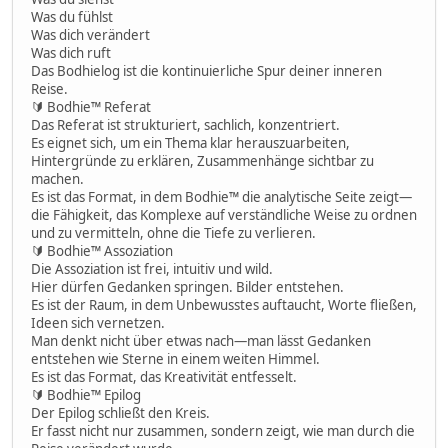
Was du fühlst
Was dich verändert
Was dich ruft
Das Bodhielog ist die kontinuierliche Spur deiner inneren
Reise.
🔰 Bodhie™ Referat
Das Referat ist strukturiert, sachlich, konzentriert.
Es eignet sich, um ein Thema klar herauszuarbeiten,
Hintergründe zu erklären, Zusammenhänge sichtbar zu
machen.
Es ist das Format, in dem Bodhie™ die analytische Seite zeigt—
die Fähigkeit, das Komplexe auf verständliche Weise zu ordnen
und zu vermitteln, ohne die Tiefe zu verlieren.
🔰 Bodhie™ Assoziation
Die Assoziation ist frei, intuitiv und wild.
Hier dürfen Gedanken springen. Bilder entstehen.
Es ist der Raum, in dem Unbewusstes auftaucht, Worte fließen,
Ideen sich vernetzen.
Man denkt nicht über etwas nach—man lässt Gedanken
entstehen wie Sterne in einem weiten Himmel.
Es ist das Format, das Kreativität entfesselt.
🔰 Bodhie™ Epilog
Der Epilog schließt den Kreis.
Er fasst nicht nur zusammen, sondern zeigt, wie man durch die