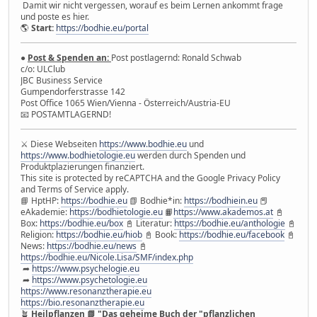
Damit wir nicht vergessen, worauf es beim Lernen ankommt frage
und poste es hier.
🌎
Start:
https://bodhie.eu/portal
●
Post & Spenden an:
Post postlagernd: Ronald Schwab
c/o: ULClub
JBC Business Service
Gumpendorferstrasse 142
Post Office 1065 Wien/Vienna - Österreich/Austria-EU
📧 POSTAMTLAGERND!
⚔ Diese Webseiten
https://www.bodhie.eu
und
https://www.bodhietologie.eu
werden durch Spenden und
Produktplazierungen finanziert.
This site is protected by reCAPTCHA and the Google Privacy Policy
and Terms of Service apply.
📘 HptHP:
https://bodhie.eu
📗 Bodhie*in:
https://bodhiein.eu
📕
eAkademie:
https://bodhietologie.eu
📙
https://www.akademos.at
📓
Box:
https://bodhie.eu/box
📓 Literatur:
https://bodhie.eu/anthologie
📓
Religion:
https://bodhie.eu/hiob
📓 Book:
https://bodhie.eu/facebook
📓
News:
https://bodhie.eu/news
📓
https://bodhie.eu/Nicole.Lisa/SMF/index.php
➦
https://www.psychelogie.eu
➦
https://www.psychetologie.eu
https://www.resonanztherapie.eu
https://bio.resonanztherapie.eu
🪴
Heilpflanzen 📗 "Das geheime Buch der "pflanzlichen