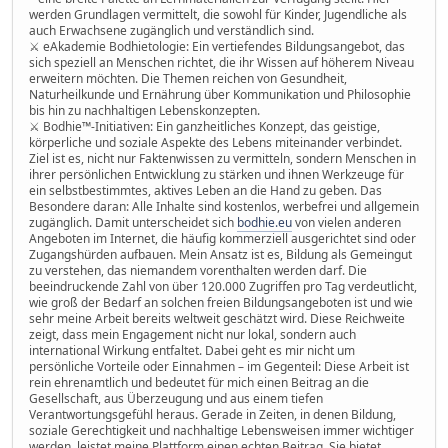
werden Grundlagen vermittelt, die sowohl für Kinder, Jugendliche als
auch Erwachsene zugänglich und verständlich sind.
⚔ eAkademie Bodhietologie: Ein vertiefendes Bildungsangebot, das
sich speziell an Menschen richtet, die ihr Wissen auf höherem Niveau
erweitern möchten. Die Themen reichen von Gesundheit,
Naturheilkunde und Ernährung über Kommunikation und Philosophie
bis hin zu nachhaltigen Lebenskonzepten.
⚔ Bodhie™-Initiativen: Ein ganzheitliches Konzept, das geistige,
körperliche und soziale Aspekte des Lebens miteinander verbindet.
Ziel ist es, nicht nur Faktenwissen zu vermitteln, sondern Menschen in
ihrer persönlichen Entwicklung zu stärken und ihnen Werkzeuge für
ein selbstbestimmtes, aktives Leben an die Hand zu geben. Das
Besondere daran: Alle Inhalte sind kostenlos, werbefrei und allgemein
zugänglich. Damit unterscheidet sich
bodhie.eu
von vielen anderen
Angeboten im Internet, die häufig kommerziell ausgerichtet sind oder
Zugangshürden aufbauen. Mein Ansatz ist es, Bildung als Gemeingut
zu verstehen, das niemandem vorenthalten werden darf. Die
beeindruckende Zahl von über 120.000 Zugriffen pro Tag verdeutlicht,
wie groß der Bedarf an solchen freien Bildungsangeboten ist und wie
sehr meine Arbeit bereits weltweit geschätzt wird. Diese Reichweite
zeigt, dass mein Engagement nicht nur lokal, sondern auch
international Wirkung entfaltet. Dabei geht es mir nicht um
persönliche Vorteile oder Einnahmen – im Gegenteil: Diese Arbeit ist
rein ehrenamtlich und bedeutet für mich einen Beitrag an die
Gesellschaft, aus Überzeugung und aus einem tiefen
Verantwortungsgefühl heraus. Gerade in Zeiten, in denen Bildung,
soziale Gerechtigkeit und nachhaltige Lebensweisen immer wichtiger
werden, leistet meine Plattform einen echten Beitrag. Sie bietet