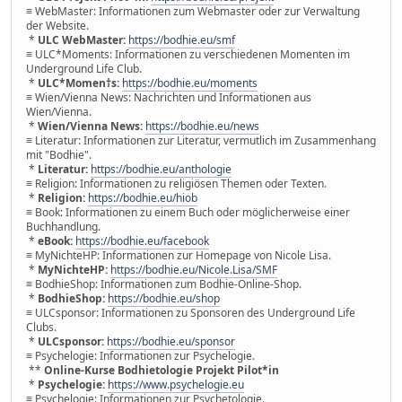
≡ WebMaster: Informationen zum Webmaster oder zur Verwaltung
der Website.
*
ULC WebMaster:
https://bodhie.eu/smf
≡ ULC*Moments: Informationen zu verschiedenen Momenten im
Underground Life Club.
*
ULC*Momen†s:
https://bodhie.eu/moments
≡ Wien/Vienna News: Nachrichten und Informationen aus
Wien/Vienna.
*
Wien/Vienna News:
https://bodhie.eu/news
≡ Literatur: Informationen zur Literatur, vermutlich im Zusammenhang
mit "Bodhie".
*
Literatur:
https://bodhie.eu/anthologie
≡ Religion: Informationen zu religiösen Themen oder Texten.
*
Religion:
https://bodhie.eu/hiob
≡ Book: Informationen zu einem Buch oder möglicherweise einer
Buchhandlung.
*
eBook:
https://bodhie.eu/facebook
≡ MyNichteHP: Informationen zur Homepage von Nicole Lisa.
*
MyNichteHP:
https://bodhie.eu/Nicole.Lisa/SMF
≡ BodhieShop: Informationen zum Bodhie-Online-Shop.
*
BodhieShop:
https://bodhie.eu/shop
≡ ULCsponsor: Informationen zu Sponsoren des Underground Life
Clubs.
*
ULCsponsor:
https://bodhie.eu/sponsor
≡ Psychelogie: Informationen zur Psychelogie.
**
Online-Kurse Bodhietologie Projekt Pilot*in
*
Psychelogie:
https://www.psychelogie.eu
≡ Psychelogie: Informationen zur Psychetologie.