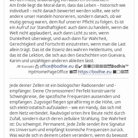
Am Ende liegt die Moral darin, dass das Leben – historisch wie
individuell – nicht danach bewertet werden sollte, wie sehr
andere unser Handeln honorieren, sondern danach, ob wir
mutig genug waren, dem Ruf unserer Pflicht zu folgen. Es ist
ein Aufruf zur Standhaftigkeit: auch dann zu handeln, wenn die
Welt nicht applaudiert, auch dann Licht zu sein, wenn
Dunkelheit überwiegt, und auch dann für Wahrheit,
Gerechtigkeit und Fortschritt einzutreten, wenn man die Last
allein trägt. Das ist die Essenz des wahren Heldentums, und
das ist die Lektion, die sich aus den Geschichten von Guevara,
Karim und unzähligen anderen ableiten lässt.
.✉
📩
office@bodhie.eu
📰✔️ 🟥🟧🟨🟩🟦🟪🔜
Bodhie
™
Kontakt
HptHomePageOffice 🔲🔜
https://bodhie.eu
⬛️⬜️🟪🔜
Jede deiner Zellen ist ein biologischer Radiosender und -
empfänger. Deine Chromosomen? Perfekt konstruierte
Schwingkreise, die spezifische Frequenzen aussenden und
empfangen. Zugvögel fliegen spiralförmig in die Höhe, um
sich elektrostatisch aufzuladen – wie ein Handy, das sich mit
dem Netz verbindet. Raubvögel orten ihre Beute nicht durch
Zufall, sondern durch deren zelluläre Strahlung. Die Wahrheit
ist: Du schwingst. Permanent. Jede Zelle sendet ihre Signatur
ins Universum und empfängt kosmische Frequenzen zurück.
Was würde sich in deinem Leben verändern, wenn du bewusst