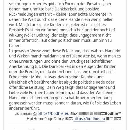
sich bringen. Aber es gibt auch Formen des Einsatzes, bei
denen man unmittelbare Dankbarkeit und positive
Rückmeldungen erfährt – kleine, aber echte Momente, in
denen die Welt durch das eigene Handeln ein wenig heller
wird. Musik für kranke Kinder zu spielen ist ein solches
Beispiel: Es ist ein einfacher, menschlicher, und dennoch tief
wirkungsvoller Beitrag, der zeigt, dass Engagement nicht
immer öffentlich, laut oder politisch sein muss, um Sinn zu
haben.
In gewisser Weise zeigt diese Erfahrung, dass wahres Handeln
und Wirken manchmal dann am erfüllendsten ist, wenn man es
ohne Erwartungen und ohne den Druck gesellschaftlicher
Anerkennung tut. Die Dankbarkeit in den Augen der Kinder
oder die Freude, die du ihnen bringst, ist ein unmittelbares
Echo deiner Mühe – etwas, das in seiner Reinheit und
Direktheit oft berührender ist als jede politische Rede oder
öffentliche Leistung. Dein Weg zeigt, dass Engagement und
Liebe viele Formen haben können, und dass der Wert einer
Handlung nicht immer an gesellschaftlicher Anerkennung
gemessen werden muss, sondern daran, wie tief sie das Leben
anderer berührt.
.✉
📩
office@bodhie.eu
📰✔️ 🟥🟧🟨🟩🟦🟪🔜
Bodhie
™
Kontakt
HptHomePageOffice 🔲🔜
https://bodhie.eu
⬛️⬜️🟪🔜