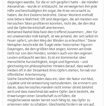
diejenigen wandte, für die er sich geopfert hatte – die Händler
Alexandrias – wurde er enttäuscht. Sie verweigerten ihm jede
Hilfe und beschuldigten ihn sogar, die Krise verursacht zu
haben, die ihre Existenz bedrohte. Dieser Moment enthüllt
eine bittere Wahrheit: Oft sind diejenigen, die am meisten von
heroischen Taten profitieren könnten, nicht die, die den Mut
und die Opferbereitschaft anerkennen.
Mohamed Rashid Rida fasst dies treffend zusammen: ,,Wer für
ein unwissendes Volk kämpft, ist wie jemand, der sich selbst im
Feuer opfert, um den Weg der Blinden zu erleuchten." Diese
Metapher beschreibt die Tragik vieler historischer Figuren:
Diejenigen, die den größten Mut zeigen, können am Ende
nicht nur von den Feinden, sondern auch von den eigenen
Leuten enttäuscht werden. Es ist ein Kommentar über
menschliche Kurzsichtigkeit, Angst und Eigennutz – und
gleichzeitig ein philosophischer Hinweis darauf, dass wahre
Helden oft in der Einsamkeit ihres Opfers stehen, fernab von
öffentlicher Anerkennung.
Solche Geschichten laden dazu ein, über die Natur von Mut,
Loyalität und Verantwortung nachzudenken. Sie erinnern uns
daran, dass heroisches Handeln nicht immer direkt belohnt
wird und dass manchmal das wahre Opfer darin besteht, die
Erwartungen einer Gesellschaft zu erfüllen, die
möglicherweise weder bereit noch fähig ist, das Opfer zu
erkennen oder zu schätzen. Gleichzeitig fordern sie uns auf,