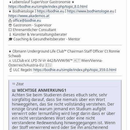
● Lebenslauf SuperVisor Gastronomie ★
https://bodhie.eu/simple/index.php/topic,8.0.html
★ Bodhietologe Ï
https://bodhie.eu
Ï
https://www.bodhietologie.eu
Ï
https://www.akademos.at
📩
office@bodhie.eu
😎 Gastronom - Supervisor
💥 Ehrenamtlicher Consultant
🎸 Künstler & Veranstaltungsberater
🎓 Coaching & Gesundheitsberater - Mentor
★ Obmann Underground Life Club™ Chairman Staff Officer Ct Ronnie
Schwab
⚔ ULClub e.V. LPD IV-Vr 442/b/VVW/96™ 🇦🇹 Wien/Vienna-
Österreich/Austria-EU 🇪🇺
☝ ULC Regeln:
https://bodhie.eu/simple/index.php/topic,359.0.html
Zitat
📖
WICHTIGE ANMERKUNG1
Achten Sie beim Studieren dieses eBuch sehr, sehr
sorgfältig darauf, dass Sie niemals über ein Wort
hinweggehen, das Sie nicht vollständig verstehen. Der
einzige Grund warum jemand ein Studium aufgibt
verwirrt oder lernunfähig wird liegt darin dass er über
ein nicht verstandenes Wort oder eine nicht
verstandene Redewendung hinweggegangen ist. Wenn
der Stoff verwirrend wird oder Sie ihn anscheinend