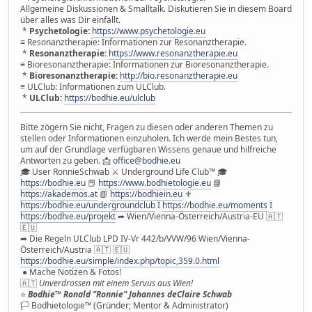
Allgemeine Diskussionen & Smalltalk. Diskutieren Sie in diesem Board
über alles was Dir einfällt.
*
Psychetologie:
https://www.psychetologie.eu
≡ Resonanztherapie: Informationen zur Resonanztherapie.
*
Resonanztherapie:
https://www.resonanztherapie.eu
≡ Bioresonanztherapie: Informationen zur Bioresonanztherapie.
*
Bioresonanztherapie:
http://bio.resonanztherapie.eu
≡ ULClub: Informationen zum ULClub.
*
ULClub:
https://bodhie.eu/ulclub
Bitte zögern Sie nicht, Fragen zu diesen oder anderen Themen zu
stellen oder Informationen einzuholen. Ich werde mein Bestes tun,
um auf der Grundlage verfügbaren Wissens genaue und hilfreiche
Antworten zu geben. 📩
office@bodhie.eu
🎓 User RonnieSchwab ⚔ Underground Life Club™ 🎓
https://bodhie.eu
📕
https://www.bodhietologie.eu
📘
https://akademos.at
📗
https://bodhiein.eu
⚜
https://bodhie.eu/undergroundclub
Ï
https://bodhie.eu/moments
Ï
https://bodhie.eu/projekt
➦ Wien/Vienna-Österreich/Austria-EU 🇦🇹
🇪🇺
➦ Die Regeln ULClub LPD IV-Vr 442/b/VVW/96 Wien/Vienna-
Österreich/Austria 🇦🇹 🇪🇺
https://bodhie.eu/simple/index.php/topic,359.0.html
● Mache Notizen & Fotos!
🇦🇹
Unverdrossen mit einem Servus aus Wien!
⭐️
Bodhie™ Ronald "Ronnie" Johannes deClaire Schwab
🏳 Bodhietologie™ (Gründer; Mentor & Administrator)