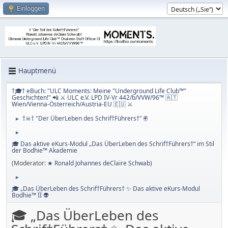
Einloggen
Hauptmenü
†🎓† eBuch: "ULC Moments: Meine "Underground Life Club™"
Geschichten!" 📲 ⚔ ULC e.V. LPD IV-Vr 442/b/VVW/96™ 🇦🇹
Wien/Vienna-Österreich/Austria-EU 🇪🇺 ⚔
†☠† "Der ÜberLeben des Schrif†Führers†" 🖲
►
►
🎓 Das aktive eKurs-Modul „Das ÜberLeben des Schrif†Führers†“ im Stil
der Bodhie™ Akademie
(Moderator:
★ Ronald Johannes deClaire Schwab
)
►
🎓 „Das ÜberLeben des Schrif†Führers† ✨ Das aktive eKurs-Modul
Bodhie™ ÏÏ 👽
🎓 „Das ÜberLeben des