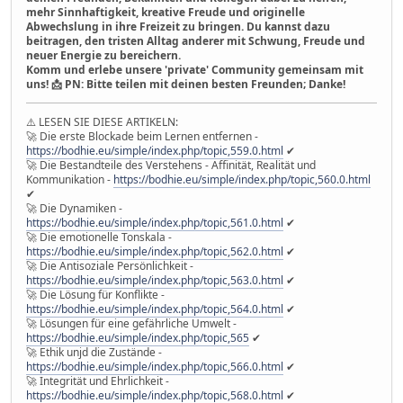
mehr Sinnhaftigkeit, kreative Freude und originelle
Abwechslung in ihre Freizeit zu bringen. Du kannst dazu
beitragen, den tristen Alltag anderer mit Schwung, Freude und
neuer Energie zu bereichern.
Komm und erlebe unsere 'private' Community gemeinsam mit
uns! 📩 PN: Bitte teilen mit deinen besten Freunden; Danke!
⚠️ LESEN SIE DIESE ARTIKELN:
🚀 Die erste Blockade beim Lernen entfernen -
https://bodhie.eu/simple/index.php/topic,559.0.html
✔
🚀 Die Bestandteile des Verstehens - Affinität, Realität und
Kommunikation -
https://bodhie.eu/simple/index.php/topic,560.0.html
✔
🚀 Die Dynamiken -
https://bodhie.eu/simple/index.php/topic,561.0.html
✔
🚀 Die emotionelle Tonskala -
https://bodhie.eu/simple/index.php/topic,562.0.html
✔
🚀 Die Antisoziale Persönlichkeit -
https://bodhie.eu/simple/index.php/topic,563.0.html
✔
🚀 Die Lösung für Konflikte -
https://bodhie.eu/simple/index.php/topic,564.0.html
✔
🚀 Lösungen für eine gefährliche Umwelt -
https://bodhie.eu/simple/index.php/topic,565
✔
🚀 Ethik unjd die Zustände -
https://bodhie.eu/simple/index.php/topic,566.0.html
✔
🚀 Integrität und Ehrlichkeit -
https://bodhie.eu/simple/index.php/topic,568.0.html
✔