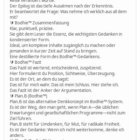
Reise verändert wurde.
Der Epilog ist das tiefe Ausatmen nach der Erkenntnis.
Er beantwortet die Frage: Was nehme ich wirklich aus all dem
mit?
🔰 Bodhie™ Zusammenfassung
Klar, punktuell, präzise.
Sie gibt dem Leser die Essenz, die wichtigsten Gedanken in
kondensierter Form.
Ideal, um komplexe Inhalte zugänglich zu machen oder
jemanden in kurzer Zeit auf Stand zu bringen.
Eine destillierte Form des Bodhie™-Gedankens.
🔰 Bodhie™ Fazit
Das Fazit ist wertend, entscheidend, zuspitzend.
Hier formulierst du Position, Sichtweise, Überzeugung.
Es ist der Ort, an dem du sagst:
Das ist für mich wahr. Das ist mein Schluss. Hier stehe ich.
Das Fazit ist der Anker der Argumentation.
🔰 Plan.B (Bodhie™)
Plan.B ist das alternative Denkkonzept im Bodhie™-System.
Es ist der Weg, den man geht, wenn Plan A—die üblichen
Erwartungen und gesellschaftlichen Programme—nicht zum
Ziel führen.
Plan.B steht für Umdenken, für Mut, für radikale Freiheit.
Es ist der Gedanke: Wenn ich nicht weiterkomme, denke ich
anders.