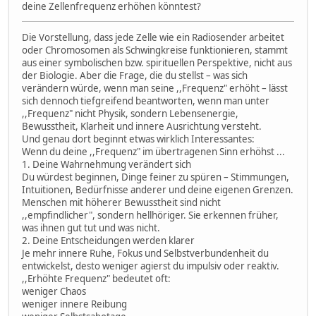
deine Zellenfrequenz erhöhen könntest?
Die Vorstellung, dass jede Zelle wie ein Radiosender arbeitet
oder Chromosomen als Schwingkreise funktionieren, stammt
aus einer symbolischen bzw. spirituellen Perspektive, nicht aus
der Biologie. Aber die Frage, die du stellst – was sich
verändern würde, wenn man seine ,,Frequenz" erhöht – lässt
sich dennoch tiefgreifend beantworten, wenn man unter
,,Frequenz" nicht Physik, sondern Lebensenergie,
Bewusstheit, Klarheit und innere Ausrichtung versteht.
Und genau dort beginnt etwas wirklich Interessantes:
Wenn du deine ,,Frequenz" im übertragenen Sinn erhöhst ...
1. Deine Wahrnehmung verändert sich
Du würdest beginnen, Dinge feiner zu spüren – Stimmungen,
Intuitionen, Bedürfnisse anderer und deine eigenen Grenzen.
Menschen mit höherer Bewusstheit sind nicht
,,empfindlicher", sondern hellhöriger. Sie erkennen früher,
was ihnen gut tut und was nicht.
2. Deine Entscheidungen werden klarer
Je mehr innere Ruhe, Fokus und Selbstverbundenheit du
entwickelst, desto weniger agierst du impulsiv oder reaktiv.
,,Erhöhte Frequenz" bedeutet oft:
weniger Chaos
weniger innere Reibung