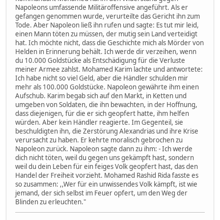
Napoleons umfassende Militäroffensive angeführt. Als er
gefangen genommen wurde, verurteilte das Gericht ihn zum
Tode. Aber Napoleon ließ ihn rufen und sagte: Es tut mir leid,
einen Mann töten zu müssen, der mutig sein Land verteidigt
hat. Ich möchte nicht, dass die Geschichte mich als Mörder von
Helden in Erinnerung behält. Ich werde dir verzeihen, wenn
du 10.000 Goldstücke als Entschädigung für die Verluste
meiner Armee zahlst. Mohamed Karim lachte und antwortete:
Ich habe nicht so viel Geld, aber die Händler schulden mir
mehr als 100.000 Goldstücke. Napoleon gewährte ihm einen
Aufschub. Karim begab sich auf den Markt, in Ketten und
umgeben von Soldaten, die ihn bewachten, in der Hoffnung,
dass diejenigen, für die er sich geopfert hatte, ihm helfen
würden. Aber kein Händler reagierte. Im Gegenteil, sie
beschuldigten ihn, die Zerstörung Alexandrias und ihre Krise
verursacht zu haben. Er kehrte moralisch gebrochen zu
Napoleon zurück. Napoleon sagte dann zu ihm: - Ich werde
dich nicht töten, weil du gegen uns gekämpft hast, sondern
weil du dein Leben für ein feiges Volk geopfert hast, das den
Handel der Freiheit vorzieht. Mohamed Rashid Rida fasste es
so zusammen: ,,Wer für ein unwissendes Volk kämpft, ist wie
jemand, der sich selbst im Feuer opfert, um den Weg der
Blinden zu erleuchten."