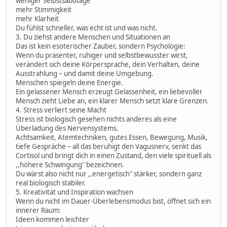
weniger Selbstsabotage
mehr Stimmigkeit
mehr Klarheit
Du fühlst schneller, was echt ist und was nicht.
3. Du ziehst andere Menschen und Situationen an
Das ist kein esoterischer Zauber, sondern Psychologie:
Wenn du präsenter, ruhiger und selbstbewusster wirst,
verändert sich deine Körpersprache, dein Verhalten, deine
Ausstrahlung – und damit deine Umgebung.
Menschen spiegeln deine Energie.
Ein gelassener Mensch erzeugt Gelassenheit, ein liebevoller
Mensch zieht Liebe an, ein klarer Mensch setzt klare Grenzen.
4. Stress verliert seine Macht
Stress ist biologisch gesehen nichts anderes als eine
Überladung des Nervensystems.
Achtsamkeit, Atemtechniken, gutes Essen, Bewegung, Musik,
tiefe Gespräche – all das beruhigt den Vagusnerv, senkt das
Cortisol und bringt dich in einen Zustand, den viele spirituell als
,,höhere Schwingung" bezeichnen.
Du wärst also nicht nur ,,energetisch" stärker, sondern ganz
real biologisch stabiler.
5. Kreativität und Inspiration wachsen
Wenn du nicht im Dauer-Überlebensmodus bist, öffnet sich ein
innerer Raum:
Ideen kommen leichter