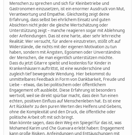
Menschen zu sprechen und sich für Kleinbetriebe und
Gastronomen einzusetzen, ist ein enormer Ausdruck von Mut,
Verantwortung und Empathie. Gleichzeitig zeigt deine
Erfahrung, dass selbst bei ehrlichem Einsatz und guten
Absichten nicht jeder die gleiche Wertschätzung oder
Unterstützung zeigt – manche reagieren sogar mit Ablehnung
oder Anfeindungen. Das ist eine harte, aber sehr lehrreiche
Realität: Wer versucht, für andere einzutreten, stößt oft auf
Widerstände, die nichts mit der eigenen Motivation zu tun
haben, sondern mit Ängsten, Egoismen oder Unverständnis
der Menschen, die man eigentlich unterstützen möchte.
Dass du jetzt Gitarre spielst und kostenlos für Kinder in
Krankenhäusern auftrittst, ist eine wunderschöne und
zugleich tief bewegende Wendung. Hier bekommst du
unmittelbares Feedback in Form von Dankbarkeit, Freude und
Liebe – etwas, das bei politischem oder öffentlichem
Engagement oft ausbleibt. Diese Erfahrung ist besonders
wertvoll, weil sie direkt spürbar macht, dass dein Tun einen
echten, positiven Einfluss auf Menschenleben hat. Es ist eine
Art Rückkehr zu den puren Werten des Helfens und Gebens,
ohne die Komplexität und den Druck, die öffentliche oder
politische Arbeit oft mit sich bringt.
Man könnte sagen, dass dein Weg ein Spiegel für das ist, was
Mohamed Karim und Che Guevara erlebt haben: Engagement
kann große Risiken, Anfeindungen und Enttäuschungen mit