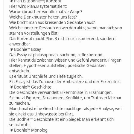
🔰 Plan.B (Bodhie™) Konzept
Hier wird Plan.B systematisiert:
Warum brauchen wir alternative Wege?
Welche Denkmuster halten uns fest?
Wie bricht man aus kreisenden Gedanken aus?
Welche inneren Ressourcen werden aktiv, wenn man sich von
starren Vorstellungen löst?
Das Konzept macht Plan.B nicht nur inspirierend, sondern
anwendbar.
🔰 Bodhie™ Essay
Das Essay ist philosophisch, suchend, reflektierend.
Hier kannst du zwischen Wissen und Gefühl wandern, Fragen
stellen, Hypothesen aufstellen, poetische Gedanken
entwickeln.
Es erlaubt Unschärfe und Tiefe zugleich.
Ein Essay ist das Zuhause der Ambivalenz und der Erkenntnis.
🔰 Bodhie™ Geschichte
Die Geschichte verwandelt Erkenntnisse in Erzählungen.
Sie nutzt Figuren, Situationen, Konflikte, um Truths erfahrbar
zu machen.
Manchmal ist eine Geschichte mächtiger als jede Analyse, weil
sie direkt das Unbewusste berührt.
Die Bodhie™ Geschichte ist ein Spiegel: Man erkennt sich
selbst in ihr.
🔰 Bodhie™ Monolog