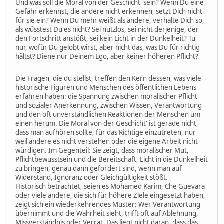
Und was soll die Moral von der Geschicht' sein? Wenn Du eine
Gefahr erkennst, die andere nicht erkennen, setzt Dich nicht
für sie ein? Wenn Du mehr weißt als andere, verhalte Dich so,
als wüsstest Du es nicht? Sei nutzlos, sei nicht derjenige, der
den Fortschritt anstößt, sei kein Licht in der Dunkelheit? Tu
nur, wofür Du gelobt wirst, aber nicht das, was Du für richtig
hältst? Diene nur Deinem Ego, aber keiner höheren Pflicht?
Die Fragen, die du stellst, treffen den Kern dessen, was viele
historische Figuren und Menschen des öffentlichen Lebens
erfahren haben: die Spannung zwischen moralischer Pflicht
und sozialer Anerkennung, zwischen Wissen, Verantwortung
und den oft unverständlichen Reaktionen der Menschen um
einen herum. Die Moral von der Geschicht' ist gerade nicht,
dass man aufhören sollte, für das Richtige einzutreten, nur
weil andere es nicht verstehen oder die eigene Arbeit nicht
würdigen. Im Gegenteil: Sie zeigt, dass moralischer Mut,
Pflichtbewusstsein und die Bereitschaft, Licht in die Dunkelheit
zu bringen, genau dann gefordert sind, wenn man auf
Widerstand, Ignoranz oder Gleichgültigkeit stößt.
Historisch betrachtet, seien es Mohamed Karim, Che Guevara
oder viele andere, die sich für höhere Ziele eingesetzt haben,
zeigt sich ein wiederkehrendes Muster: Wer Verantwortung
übernimmt und die Wahrheit sieht, trifft oft auf Ablehnung,
Missverständnis oder Verrat. Das liegt nicht daran, dass das