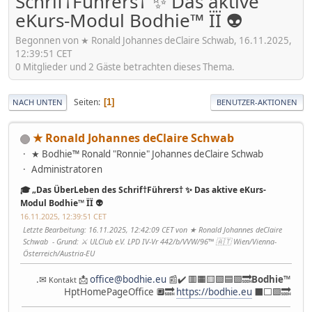
Schrif†Führers† ✨ Das aktive
eKurs-Modul Bodhie™ ÏÏ 👽
Begonnen von ★ Ronald Johannes deClaire Schwab, 16.11.2025,
12:39:51 CET
0 Mitglieder und 2 Gäste betrachten dieses Thema.
Seiten
1
NACH UNTEN
BENUTZER-AKTIONEN
★ Ronald Johannes deClaire Schwab
★ Bodhie™ Ronald "Ronnie" Johannes deClaire Schwab
Administratoren
🎓 „Das ÜberLeben des Schrif†Führers† ✨ Das aktive eKurs-
Modul Bodhie™ ÏÏ 👽
16.11.2025, 12:39:51 CET
Letzte Bearbeitung
: 16.11.2025, 12:42:09 CET von ★ Ronald Johannes deClaire
Schwab
Grund
: ⚔ ULClub e.V. LPD IV-Vr 442/b/VVW/96™ 🇦🇹 Wien/Vienna-
Österreich/Austria-EU
.✉
📩
office@bodhie.eu
📰✔️ 🟥🟧🟨🟩🟦🟪🔜
Bodhie
™
Kontakt
HptHomePageOffice 🔲🔜
https://bodhie.eu
⬛️⬜️🟪🔜