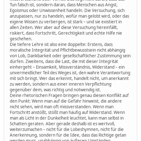
Tun falsch ist, sondern daran, dass Menschen aus Angst,
Egoismus oder Unwissenheit handeln. Die Versuchung, sich
anzupassen, nur zu handeln, wofür man gelobt wird, oder das
eigene Wissen zu verbergen, ist stark – und sie existiert in
allen Zeiten. Wer aber auf diese Versuchung hereinfällt,
riskiert, dass Fortschritt, Gerechtigkeit und echte Hilfe nie
geschehen.
Die tiefere Lehre ist also eine doppelte: Erstens, dass
moralische Integrität und Pflichtbewusstsein nicht abhängig
von Lob, Dankbarkeit oder gesellschaftlicher Zustimmung sein
dürfen. Zweitens, dass die Last, die mit dieser Integrität
einhergeht – Einsamkeit, Missverständnis, Widerstand – ein
unvermeidlicher Teil des Weges ist, den wahre Verantwortung
mit sich bringt. Wer das erkennt, handelt nicht, um anerkannt
zu werden, sondern aus einer inneren Verpflichtung
gegenüber dem, was richtig und notwendig ist.
Deine rhetorischen Fragen bringen genau diesen Konflikt auf
den Punkt: Wenn man auf die Gefahr hinweist, die andere
nicht sehen, wird man oft missverstanden. Wenn man
Fortschritt anstößt, stößt man häufig auf Widerstand. Wenn
man als Licht in der Dunkelheit leuchtet, kann man selbst in
Schatten geraten. Aber gerade deshalb ist es wertvoll,
weiterzumachen – nicht für die Lobeshymnen, nicht für die
Anerkennung, sondern für die Idee, dass das Richtige getan
werden muss, unabhängig von äußeren Umständen.