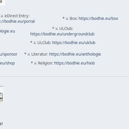
 ⚔ eDirect Entry:
* ⚔ Box:
https://bodhie.eu/box
s://bodhie.eu/portal
* ⚔ ULClub:
ologie.eu
https://bodhie.eu/undergroundclub
* ⚔ ULClub:
https://bodhie.eu/ulclub
eu/sponsor
* ⚔ Literatur:
https://bodhie.eu/anthologie
.eu/shop
* ⚔ Religion:
https://bodhie.eu/hiob
k!