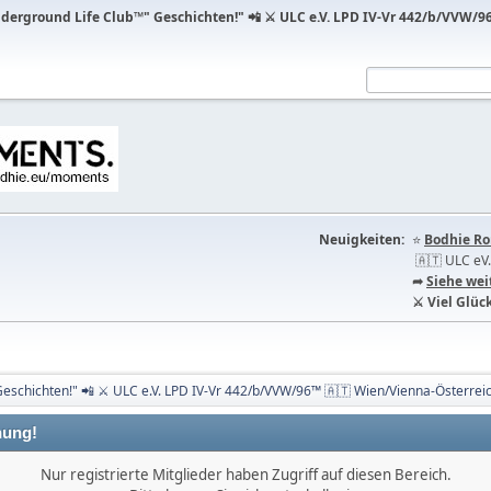
erground Life Club™" Geschichten!" 📲 ⚔ ULC e.V. LPD IV-Vr 442/b/VVW/96
Neuigkeiten:
⭐️
Bodhie Ro
🇦🇹 ULC eV.
➦
Siehe wei
⚔ Viel Glück
schichten!" 📲 ⚔ ULC e.V. LPD IV-Vr 442/b/VVW/96™ 🇦🇹 Wien/Vienna-Österrei
ung!
Nur registrierte Mitglieder haben Zugriff auf diesen Bereich.