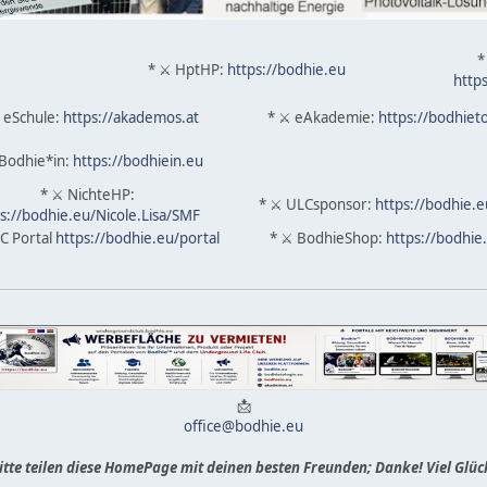
*
* ⚔ HptHP:
https://bodhie.eu
http
 eSchule:
https://akademos.at
* ⚔ eAkademie:
https://bodhiet
Bodhie*in:
https://bodhiein.eu
* ⚔ NichteHP:
* ⚔ ULCsponsor:
https://bodhie.
s://bodhie.eu/Nicole.Lisa/SMF
C Portal
https://bodhie.eu/portal
* ⚔ BodhieShop:
https://bodhie
📩
office@bodhie.eu
itte teilen diese HomePage mit deinen besten Freunden; Danke! Viel Glüc