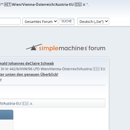
™ 🇦🇹 Wien/Vienna-Österreich/Austria-EU 🇪🇺 ⚔
“.
nald Johannes deClaire Schwab
 IV-Vr 442/b/VVW/96 LPD Wien/Vienna-Österreich/Austria 🇪🇺 EU
ter unten den genauen Überblick!
!
ch/Austria-EU 🇪🇺 ⚔