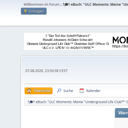
Willkommen im Forum „
†🎓† eBuch: "ULC Moments: Meine "Und
Einloggen
07.08.2026, 23:50:38 CEST
Übersicht
Suche
Kalender
†🎓† eBuch: "ULC Moments: Meine "Underground Life Club™" Ge
Warn