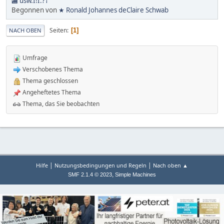
🏬 usw.Ï!Ï.?†
Begonnen von
★ Ronald Johannes deClaire Schwab
Seiten
1
NACH OBEN
Umfrage
Verschobenes Thema
Thema geschlossen
Angeheftetes Thema
Thema, das Sie beobachten
|
|
Hilfe
Nutzungsbedingungen und Regeln
Nach oben ▲
,
SMF 2.1.4 © 2023
Simple Machines