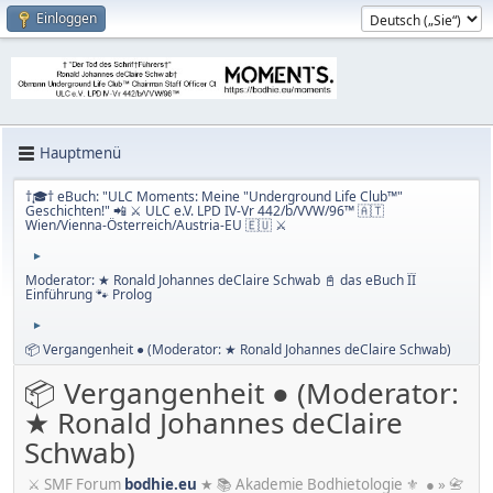
Einloggen
Hauptmenü
†🎓† eBuch: "ULC Moments: Meine "Underground Life Club™"
Geschichten!" 📲 ⚔ ULC e.V. LPD IV-Vr 442/b/VVW/96™ 🇦🇹
Wien/Vienna-Österreich/Austria-EU 🇪🇺 ⚔
►
Moderator: ★ Ronald Johannes deClaire Schwab 📓 das eBuch ÏÏ
Einführung 🐾 Prolog
►
📦 Vergangenheit ● (Moderator: ★ Ronald Johannes deClaire Schwab)
📦 Vergangenheit ● (Moderator:
★ Ronald Johannes deClaire
Schwab)
⚔ SMF Forum
bodhie.eu
★ 📚 Akademie Bodhietologie ⚜ ● » 📇