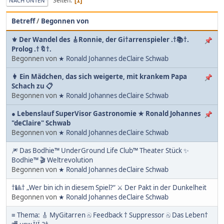
Seiten
1
NACH UNTEN
Betreff
/
Begonnen von
⚜ Der Wandel des 🎸Ronnie, der Gi†arrenspieler .†📚†.
Prolog .†🔖†.
Begonnen von
★ Ronald Johannes deClaire Schwab
👩 Ein Mädchen, das sich weigerte, mit krankem Papa
Schach zu 📋
Begonnen von
★ Ronald Johannes deClaire Schwab
● Lebenslauf SuperVisor Gastronomie ★ Ronald Johannes
"deClaire" Schwab
Begonnen von
★ Ronald Johannes deClaire Schwab
🎆 Das Bodhie™ UnderGround Life Club™ Theater Stück ✨
Bodhie™ 🎬 Weltrevolution
Begonnen von
★ Ronald Johannes deClaire Schwab
†🎱† „Wer bin ich in diesem Spiel?“ ⚔ Der Pakt in der Dunkelheit
Begonnen von
★ Ronald Johannes deClaire Schwab
≡ Thema: 🎸 MyGitarren බ Feedback † Suppressor බ Das Leben†