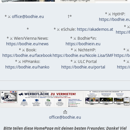
* ⚔ HptHP:
* ⚔
office@bodhie.eu
†*
https://bodhie.e
* ⚔
*
* ⚔ eSchule:
https://akademos.at
https:/
* ⚔ Wien/Vienna News:
* ⚔ Bodhie*in:
https://bodhie.eu/news
https://bodhiein.eu
* ⚔ Book:
* ⚔ NichteHP:
* ⚔
https://bodhie.eu/facebook
https://bodhie.eu/Nicole.Lisa/SMF
https://
* ⚔ HPHanko:
* ⚔ ULC Portal
* ⚔
https://bodhie.eu/hanko
https://bodhie.eu/portal
https:
📩
office@bodhie.eu
Bitte teilen diese HomePage mit deinen besten Freunden; Danke! Viel