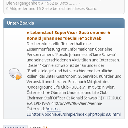
Die Vergangenheit ★ 1962 📝 Dato ... .. . »
0 Mitglieder und 16 Gäste betrachten dieses Board.
Unter-Boards
● Lebenslauf SuperVisor Gastronomie ★
Ronald Johannes "deClaire" Schwab
Der bereitgestellte Text enthält eine
Zusammenfassung von Informationen über eine
Person namens "Ronald Johannes deClaire Schwab"
und seine verschiedenen Aktivitäten und Interessen.
Dieser "Ronnie Schwab" ist der Gründer der
"Bodhietologie" und hat verschiedene berufliche
Rollen, darunter Gastronom, Supervisor, Künstler und
Veranstaltungsberater. Er ist auch Mitglied des
"Underground Life Club - ULC e.V." mit Sitz in Wien,
Österreich.★ Obmann Underground Life Club
Chairman Staff Officer Ct Ronald Schwab 🇦🇹 🇪🇺 ULC
e.V. LPD IV-Vr 442/b/VVW/96-Wien/Vienna-
Österreich/
Austria-
EUhttps://bodhie.eu/simple/index.php/topic,8.0.html