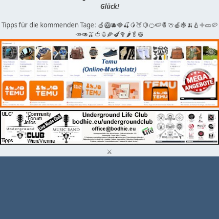
Glück!
Tipps für die kommenden Tage: 🍏🥝🫐🍓🍒🥭🍑🍋🍊🍉🍍🍈🍎🍇🍌🍐✛🥒🥔
🥕🥑🫒🍅🫑🌽🍆🥦🌶🥬🧅
⚔