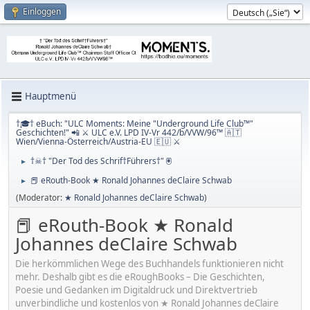
Einloggen
Hauptmenü
†🎓† eBuch: "ULC Moments: Meine "Underground Life Club™"
Geschichten!" 📲 ⚔ ULC e.V. LPD IV-Vr 442/b/VVW/96™ 🇦🇹
Wien/Vienna-Österreich/Austria-EU 🇪🇺 ⚔
†☠† "Der Tod des Schrif†Führers†" 🖲
►
📕 eRouth-Book ★ Ronald Johannes deClaire Schwab
►
(Moderator:
★ Ronald Johannes deClaire Schwab
)
📕 eRouth-Book ★ Ronald
Johannes deClaire Schwab
Die herkömmlichen Wege des Buchhandels funktionieren nicht
mehr. Deshalb gibt es die eRoughBooks – Die Geschichten,
Poesie und Gedanken im Digitaldruck und Direktvertrieb
unverbindliche und kostenlos von ★ Ronald Johannes deClaire