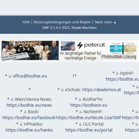
|
|
Hilfe
Nutzungsbedingungen und Regeln
Nach oben ▲
,
SMF 2.1.4 © 2023
Simple Machines
* ⚔ HptHP:
* ⚔
office@bodhie.eu
†*
https://bodhie.e
* ⚔
*
* ⚔ eSchule:
https://akademos.at
https:/
* ⚔ Wien/Vienna News:
* ⚔ Bodhie*in:
https://bodhie.eu/news
https://bodhiein.eu
* ⚔ Book:
* ⚔ NichteHP:
* ⚔
https://bodhie.eu/facebook
https://bodhie.eu/Nicole.Lisa/SMF
https://
* ⚔ HPHanko:
* ⚔ ULC Portal
* ⚔
https://bodhie.eu/hanko
https://bodhie.eu/portal
https: