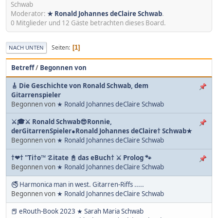
Schwab
Moderator:
★ Ronald Johannes deClaire Schwab
.
0 Mitglieder und 12 Gäste betrachten dieses Board.
Seiten
1
NACH UNTEN
Betreff
/
Begonnen von
🎸 Die Geschichte von Ronald Schwab, dem
Gitarrenspieler
Begonnen von
★ Ronald Johannes deClaire Schwab
⚔🎓⚔ Ronald Schwab😎Ronnie,
derGitarrenSpieler●Ronald Johannes deClaire† Schwab★
Begonnen von
★ Ronald Johannes deClaire Schwab
†❤† "Ti†o™ ☡itate 📓 das eBuch† ⚔ Prolog 🐾
Begonnen von
★ Ronald Johannes deClaire Schwab
🚭 Harmonica man in west. Gitarren-Riffs .....
Begonnen von
★ Ronald Johannes deClaire Schwab
📕 eRouth-Book 2023 ★ Sarah Maria Schwab