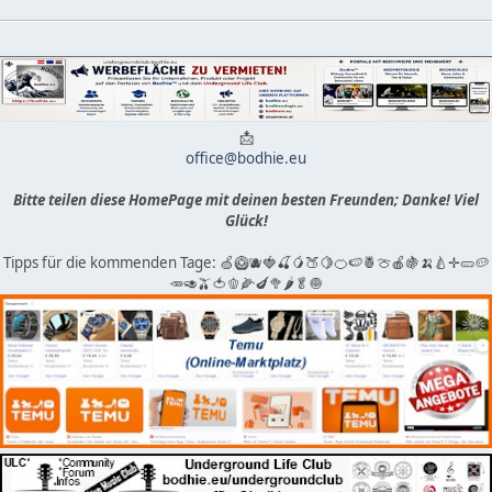
📩
office@bodhie.eu
Bitte teilen diese HomePage mit deinen besten Freunden; Danke! Viel
Glück!
Tipps für die kommenden Tage: 🍏🥝🫐🍓🍒🥭🍑🍋🍊🍉🍍🍈🍎🍇🍌🍐✛🥒🥔
🥕🥑🫒🍅🫑🌽🍆🥦🌶🥬🧅