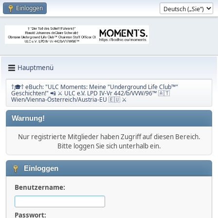
Einloggen
Hauptmenü
†🎓† eBuch: "ULC Moments: Meine "Underground Life Club™"
Geschichten!" 📲 ⚔ ULC e.V. LPD IV-Vr 442/b/VVW/96™ 🇦🇹
Wien/Vienna-Österreich/Austria-EU 🇪🇺 ⚔
Warnung!
Nur registrierte Mitglieder haben Zugriff auf diesen Bereich.
Bitte loggen Sie sich unterhalb ein.
Einloggen
Benutzername:
Passwort: