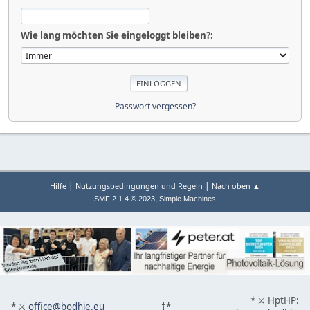
Wie lang möchten Sie eingeloggt bleiben?:
Passwort vergessen?
|
|
Hilfe
Nutzungsbedingungen und Regeln
Nach oben ▲
,
SMF 2.1.4 © 2023
Simple Machines
* ⚔ HptHP:
* ⚔
office@bodhie.eu
†*