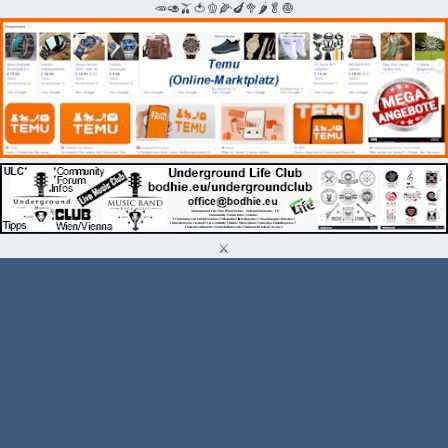
🥕🥑🫒🍅🫑🌽🍆🥦🌶🥬🧅
⚔