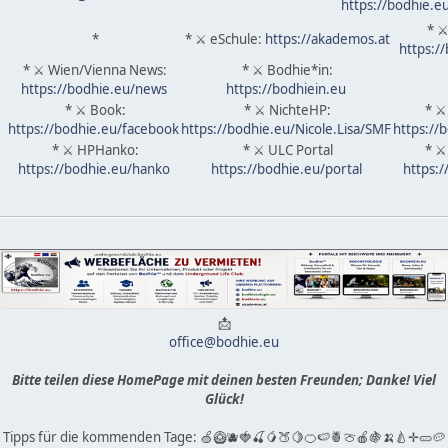
https://bodhie.e
* ⚔
*
* ⚔ eSchule:
https://akademos.at
https:/
* ⚔ Wien/Vienna News:
* ⚔ Bodhie*in:
https://bodhie.eu/news
https://bodhiein.eu
* ⚔ Book:
* ⚔ NichteHP:
* ⚔
https://bodhie.eu/facebook
https://bodhie.eu/Nicole.Lisa/SMF
https://
* ⚔ HPHanko:
* ⚔ ULC Portal
* ⚔
https://bodhie.eu/hanko
https://bodhie.eu/portal
https:
📩
office@bodhie.eu
Bitte teilen diese HomePage mit deinen besten Freunden; Danke! Viel
Glück!
Tipps für die kommenden Tage: 🍏🥝🫐🍓🍒🥭🍑🍋🍊🍉🍍🍈🍎🍇🍌🍐✛🥒🥔