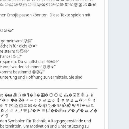
 🥴 🥶 🥲 🥸 🫠 🫤 🫥 🫢 🫣 🫡 🥹 🥵 😈 👿 🤬 👹 👺 💩 👻 💀
enen Emojis passen könnten. Diese Texte spielen mit
k! 😅😂"
– gemeinsam! 🥲🤗"
ächeln für dich! 😌🌟"
meistern! 😔😇😜"
hance! 🥳🙂"
 spielen. Du schaffst das! 🤨😎😏"
e wird wieder scheinen! 😅😎☀️"
r kommt bestimmt! 🤪🥴🤣"
munterung und Hoffnung zu vermitteln. Sie sind
️ ⚖️ �📟 📠 📺 📻 🎙� 🎚� 🎛� ⏱️ ⏲ ⏰ 🕰� ⌛️ ⏳ 🧭 📡 🔋
 🗡� ⚔️ 🛡� 🎖� 🚬 ⚰️ ⚱️ 🏺 🪔 🔮 📿 💈 ⚗️ 🔭 🔬 🕳� 🦯 🩺 💊
🏮 🎐 ✉️ 📩 📨 📧 💌 📥 📤 📦 🏷� 📪 📫 📬 📭 📮 📯 📜 📃
🖇� 🧲 📐 📏 📌 📍 🎌 🏳� 🏴 🏁 🏳��🌈 ✂️ 🖊� 🖋� ✒️ 🖌�
 🪶 🧷
ll den Symbolen für Technik, Alltagsgegenstände und
eitsmitteln, um Motivation und Unterstützung zu