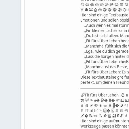
😯 😦 😧 😮 😲 😵 😳 😱 😨 😰 
☠️ 👽 👾 🤖 🎃 😺 😸 😹 😻 😼
Hier sind einige Textbauste
Emotionen und sollen posit
,,Auch wenn es mal stürmi
,,Ein kleiner Lacher kann 
,,Du bist nicht allein. Ma
,,Fit fürs ÜberLeben bedeu
,,Manchmal fühlt sich die W
,,Egal, wie du dich gerade 
,,Lass die Sorgen hinter d
,,Fit fürs ÜberLeben heißt 
,,Manchmal ist das Beste, 
,,Fit fürs ÜberLeben: Es i
Diese Textbausteine greife
perfekt, um deinen Freunde
🍏'Fit fürs ÜberLeben' ⌚️ 
🔌 💡 🔦 🕯� 🗑� 🛢� 💸 💵 💴 
💉 🩸 🩹 🦠 🧴 🧫 🧬 🌡� 🚽 
📄 📑 📊 📈 📉 🗒� 🗓 📆 📅
🖍� 📝 ✏️ 🔍 🔎 🔏 🔐 🔒 🔓 💄
Hier sind einige aufmunter
Werkzeuge passen könnten.