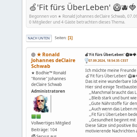
🍏'Fit fürs ÜberLeben' 🥝🫐
Begonnen von ★ Ronald Johannes deClaire Schwab, 07.0
0 Mitglieder und 4 Gäste betrachten dieses Thema.
Seiten
1
NACH UNTEN
★ Ronald
🍏'Fit fürs ÜberLeben' 🥝🫐🍓
Johannes deClaire
07.09.2024, 18:54:35 CEST
Schwab
Ich möchte meine Freunde a
★ Bodhie™ Ronald
🍏'Fit fürs ÜberLeben' 🥝
"Ronnie" Johannes
Das ist eine wunderbare Id
deClaire Schwab
Hier sind einige Textbaust
Administratoren
,,Manchmal braucht das Lebe
,,Bleib stark und bunt wie 
,,Gute Nährstoffe für den K
,,Auch wenn das Leben man
,,Fit fürs ÜberLeben bedeut
,,Gesundheit beginnt mit e
Vollwertiges Mitglied
Diese Sätze sind positive B
Beiträge: 104
motivierende Nachrichten 
🚭 Servus aus