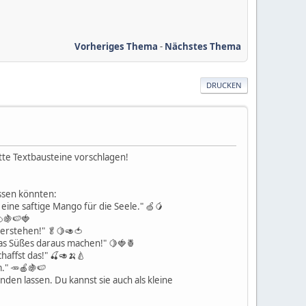
Vorheriges Thema
-
Nächstes Thema
DRUCKEN
tte Textbausteine vorschlagen!
assen könnten:
eine saftige Mango für die Seele." 🍏🥭
🍊🍇🍉🍓
berstehen!" 🥬🍋🥑🍅
as Süßes daraus machen!" 🍋🍓🍍
haffst das!" 🍒🥑🍌🍐
." 🥕🍎🍇🍉
nden lassen. Du kannst sie auch als kleine