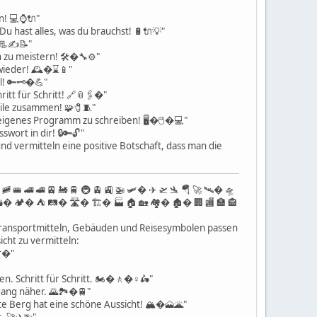
! 💻⌚️🔌"
Du hast alles, was du brauchst! 🔋🔌💡"
 📃✍️📝"
n zu meistern! 🛠�🔧⚙️"
wieder! 🕰�⌛️📱"
l! 🔑🗝�💪"
itt für Schritt! 🔗📎🖇�"
eile zusammen! 🧩🧷🧵"
n eigenes Programm zu schreiben! 🖥�🖱�💻"
wort in dir! 🔒🔑🔓"
d vermitteln eine positive Botschaft, dass man die
 🚞 🚝 🚄 🚅 🚈 🚂 🚆 🚇 🚊 🚉 🚁 🛩� ✈️ 🛫 🛬 🪂 🚀 🛰� 🛸
 🌋 🏜� 🏕� ⛺️ 🛤� 🛣� 🏗� 🏭 🏠 🏡 🏘� 🏚� 🏢 🏬 🏣 🏤
en Transportmitteln, Gebäuden und Reisesymbolen passen
cht zu vermitteln:
🛣�"
n. Schritt für Schritt. 🏍�🚶�♀️🛵"
gang näher. 🌄🏞�🚆"
te Berg hat eine schöne Aussicht! 🏔�🗻🌋"