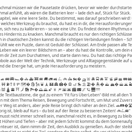
hmal müssen wir die Pausetaste drücken, bevor wir wieder durchstarten
l anfühlt, als wären die Batterien leer – lade dich auf, Stück für Stück. 
apitel, wie eine leere Seite. Du bestimmst, was darauf geschrieben wird!
 welches Werkzeug du brauchst, du hast es in dir, die Herausforderunge
sich neu zu kalibrieren – so wie eine Uhr. Du findest deinen Rhythmus 
es Hindernis zu knacken. Manchmal braucht es nur den richtigen Schlüsse
in chaotischen Zeiten kannst du die richtigen Verbindungen finden – Schr
hlt wie ein Puzzle, dann ist Geduld der Schlüssel. Am Ende passen alle T
Leben wie ein leerer Bildschirm an – aber du hast die Kontrolle, um dei
dir Zeit zum Durchatmen, und starte dann neu. Du hast das richtige Pass
mbole aus der Welt der Technik, Werkzeuge und Alltagsgegenstände auf un
nd die Energie hat, um jede Herausforderung zu meistern.
🚙 🚌 🚎 🏎� 🚓 🚑 🚒 🚐 🚚 🚛 🚜 🛴 🚲 🛵 🏍� 🛺 🚨 🚔 🚍 🚘 🚖 🚡 🚠 🚟 🚃 🚋
️ 🚧 ⛽️ 🚏 🚦 🚥 🗺� 🗿 🗽 ⛲️ 🗼 🏰 🏯 🏟� 🎡 🎢 🎠 ⛱️ 🏖� 🏝� ⛰️ 🏔� 🗻
 🕍 🛕 🕋 ⛩️ 🗾 🎑 🏞� 🌅 🌄 🌠 🎇 🎆 🌇 🌆 🏙 🌃 🌌 🪐 🌉 🌁
nde Textbausteine, die gut zu einem "Fit fürs ÜberLeben"-Bild mit all d
en mit dem Thema Reisen, Bewegung und Fortschritt, um Mut und Zuversi
r Weg ist anders, aber jede Reise bringt dich näher an dein Ziel. 🚗🛤�
 ist, bleib auf Kurs – du bist auf der Reise zu besseren Zeiten! 🚲🛴🚐"
usst nicht immer schnell sein, manchmal reicht es, in Bewegung zu bleibe
t Höhen und Tiefen – aber mit jedem Schritt kommst du dem Sonnenauf
euer ist, dann nimm dir Zeit, den Ausblick zu genießen. Auch der steils