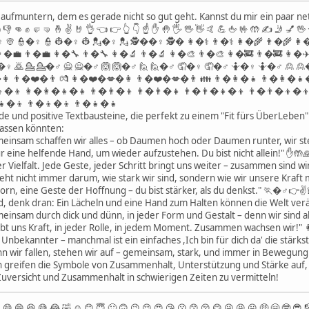
ufmuntern, dem es gerade nicht so gut geht. Kannst du mir ein paar nett
 👊 ✊ 🤛 🤜 🤞 ✌️ 🤘 👌 👈 👉 👆 👇 ☝️ ✋ 🤚 🖐 🖖 👋 🤙 💪 🖕 🤟 🤲 ✍️ 🤳 💅 🖖 
�♀️ 👳 👮�♀️ 👮 👷�♀️ 👷 💂�♀️ 💂 🕵��♀️ 🕵� 👩�⚕️ 👨�⚕️ 👩�🌾 👨�🌾
�💼 👨�💼 👩�🔧 👨�🔧 👩�🔬 👨�🔬 👩�🎨 👨�🎨 👩�🚒 👨�🚒 👩�✈️ 👨
�♀️ 🙇 💁 💁�♂️ 🙅 🙅�♂️ 🙆 🙆�♂️ 🙋 🙋�♂️ 🤦�♀️ 🤦�♂️ 🤷�♀️ 🤷�♂️ 🙎 🙎�♂
�❤️�👩 👨�❤️�👨 💏 👩�❤️�💋�👩 👨�❤️�💋�👨 👪 👨�👩�👧 👨�👩
�👦 👩�👩�👧�👧 👨�👨�👦 👨�👨�👧 👨�👨�👧�👦 👨�👨�👦�👦 
👧�👦 👨�👦�👦 👨�👧�👧
nde und positive Textbausteine, die perfekt zu einem "Fit fürs ÜberLeben
passen könnten:
einsam schaffen wir alles – ob Daumen hoch oder Daumen runter, wir s
eine helfende Hand, um wieder aufzustehen. Du bist nicht allein!" ✋🤲
r Vielfalt. Jede Geste, jeder Schritt bringt uns weiter – zusammen sind wi
ht nicht immer darum, wie stark wir sind, sondern wie wir unsere Kraft m
vorn, eine Geste der Hoffnung – du bist stärker, als du denkst." 🏃�♂️👉✌️
 denk dran: Ein Lächeln und eine Hand zum Halten können die Welt ver
insam durch dick und dünn, in jeder Form und Gestalt – denn wir sind a
t uns Kraft, in jeder Rolle, in jedem Moment. Zusammen wachsen wir
nbekannter – manchmal ist ein einfaches ,Ich bin für dich da' die stärks
 wir fallen, stehen wir auf – gemeinsam, stark, und immer in Bewegung
n greifen die Symbole von Zusammenhalt, Unterstützung und Stärke auf, 
 Zuversicht und Zusammenhalt in schwierigen Zeiten zu vermitteln!
😄 😁 😆 😅 😂 🤣 ☺️ 😊 😇 🙂 🙃 😉 😌 😍 😘 😗 😙 😚 😋 😜 😝 😛 🤑 🤗 🤓 😎 