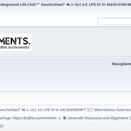
erground Life Club™" Geschichten!" 📲 ⚔ ULC e.V. LPD IV-Vr 442/b/VVW/96
Neuigkeite
schichten!" 📲 ⚔ ULC e.V. LPD IV-Vr 442/b/VVW/96™ 🇦🇹 Wien/Vienna-Österrei
mePage: https://bodhie.eu/moments
📚 Generelle Diskussion und Allgemeine D
►
l Ï