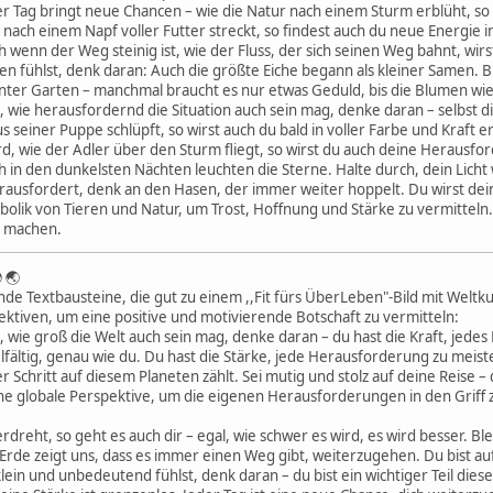
r Tag bringt neue Chancen – wie die Natur nach einem Sturm erblüht, so 
 nach einem Napf voller Futter streckt, so findest auch du neue Energie
wenn der Weg steinig ist, wie der Fluss, der sich seinen Weg bahnt, wirs
n fühlst, denk daran: Auch die größte Eiche begann als kleiner Samen. Bl
nter Garten – manchmal braucht es nur etwas Geduld, bis die Blumen wie
, wie herausfordernd die Situation auch sein mag, denke daran – selbst 
 seiner Puppe schlüpft, so wirst auch du bald in voller Farbe und Kraft er
rd, wie der Adler über den Sturm fliegt, so wirst du auch deine Heraus
in den dunkelsten Nächten leuchten die Sterne. Halte durch, dein Licht 
ausfordert, denk an den Hasen, der immer weiter hoppelt. Du wirst dei
olik von Tieren und Natur, um Trost, Hoffnung und Stärke zu vermitteln.
u machen.
 🌏
nde Textbausteine, die gut zu einem ,,Fit fürs ÜberLeben"-Bild mit Welt
ektiven, um eine positive und motivierende Botschaft zu vermitteln:
 wie groß die Welt auch sein mag, denke daran – du hast die Kraft, jedes
lfältig, genau wie du. Du hast die Stärke, jede Herausforderung zu meiste
 Schritt auf diesem Planeten zählt. Sei mutig und stolz auf deine Reise – d
 globale Perspektive, um die eigenen Herausforderungen in den Griff z
rdreht, so geht es auch dir – egal, wie schwer es wird, es wird besser. Bl
Erde zeigt uns, dass es immer einen Weg gibt, weiterzugehen. Du bist au
in und unbedeutend fühlst, denk daran – du bist ein wichtiger Teil dieser