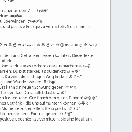
. 🚀✈️🚁"
näher an dein Ziel. 🚦🚧🚛"
dran! 🚃🚞🚝"
 zu überwinden! 🏞�🛶⛵️"
nd positive Energie zu vermitteln. Sie erinnern
 🌭 🍔 🍟 🥙 🌮 🌯 🥗 🥘 🍝 🍜 🦪 🍲 🍥 🍣 🍱 🍛 🍚 🧆 🍙 🍘
nsmitteln und Getränken passen könnten. Diese Texte
mitteln:
d, kannst du etwas Leckeres daraus machen! 🍲🍰🍜"
ken. Du bist stärker, als du denkst! 🍏🥑🍓"
. Du wirst den richtigen Weg finden! 🍝🍤🥗"
ung kann Wunder wirken! 🍫🍪🍩"
uss kann dir neuen Schwung geben! 🍉🍕🍦"
ür den Tag. Du schaffst das! 🥐🍳🍎"
ch freuen kann. Greif nach den guten Dingen! 🍇🍨🍿"
mes Getränk – die uns aufmuntern können. ☕️🍵🥤"
Momente zu genießen. Bleib positiv! 🍰🍷🍾"
 können dir neue Energie geben. 🍲🍤🍨"
sitive Gedanken zu vermitteln. Sie sind ideal, um