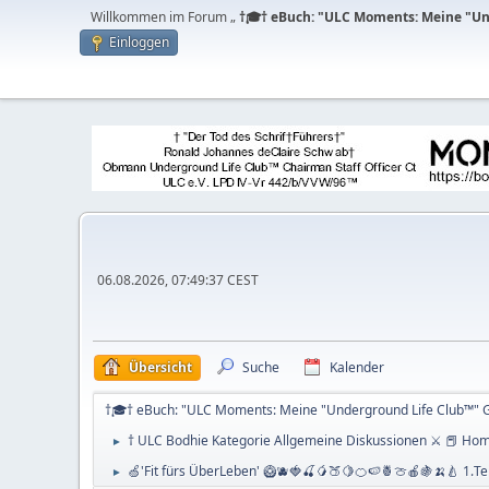
Willkommen im Forum „
†🎓† eBuch: "ULC Moments: Meine "Und
Einloggen
06.08.2026, 07:49:37 CEST
Übersicht
Suche
Kalender
†🎓† eBuch: "ULC Moments: Meine "Underground Life Club™" Ge
† ULC Bodhie Kategorie Allgemeine Diskussionen ⚔ 📕 Ho
►
🍏'Fit fürs ÜberLeben' 🥝🫐🍓🍒🥭🍑🍋🍊🍉🍍🍈🍎🍇🍌🍐 1.Tei
►