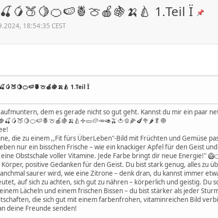
🍒🥭🍑🍋🍊🍉🍍🍈🍎🍇🍌🍐 1.Teil Ï
9.2024, 18:54:35 CEST
🍒🥭🍑🍋🍊🍉🍍🍈🍎🍇🍌🍐 1.Teil Ï
ufmuntern, dem es gerade nicht so gut geht. Kannst du mir ein paar ne
🍓🍒🥭🍑🍋🍊🍉🍍🍈🍎🍇🍌🍐✛🥒🥔🥕🥑🫒🍅🫑🌽🍆🥦🌶🥬🧅
ee!
eine, die zu einem ,,Fit fürs ÜberLeben"-Bild mit Früchten und Gemüse p
n nur ein bisschen Frische – wie ein knackiger Apfel für den Geist und 
eine Obstschale voller Vitamine. Jede Farbe bringt dir neue Energie!" 🥝
örper, positive Gedanken für den Geist. Du bist stark genug, alles zu ü
chmal saurer wird, wie eine Zitrone – denk dran, du kannst immer etw
et, auf sich zu achten, sich gut zu nähren – körperlich und geistig. Du sc
inem Lächeln und einem frischen Bissen – du bist stärker als jeder Sturm
otschaften, die sich gut mit einem farbenfrohen, vitaminreichen Bild verbi
an deine Freunde senden!