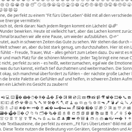
😢 😥 🤤 😭 😓 😪 😴 🙄 🤔 🤥 😬 🤐 🤢 🤮 🤧 😷 🤒 🤕 🤨 🤩 🤯 🧐 🤫 🤪 🥺 🤭 🥱 
 😽 😿 😾 🙀
ine, die perfekt zu einem "Fit fürs ÜberLeben"-Bild mit all den verschied
ive Energie vermitteln:
sch ist, denk daran: Nach jedem Regen kommt ein Lächeln! 😃🌈"
Wunder bewirken. Heute ist vielleicht hart, aber das Lachen kommt zurüc
nchmal brauchen wir alle eine Pause, um wieder aufzublühen. 😊🌱"
tet, auch in schweren Zeiten das Gute zu sehen. Wir stehen das durch 
elt schwer an, aber du bist stark genug, um durchzuhalten. Hier ist ein L
fühlst – Freude, Trauer, Wut – alles gehört zum Leben dazu. Du wirst es 
ir und mach Platz für die schönen Momente. Jeder Tag bringt eine neue C
nicht, perfekt zu sein – es heißt, weiterzumachen, egal wie die Emotionen
was du tun kannst, einfach tief durchatmen und weitermachen. Die Sonn
st okay, sich manchmal überfordert zu fühlen – der nächste große Lache
n die breite Palette an Gefühlen auf und helfen, in schweren Zeiten Auf
n ein Lächeln ins Gesicht zu zaubern!
 📲 💻 ⌨️ 🖥� 🖨� 🖱� 🖲� 🕹� 🗜� 💽 💾 💿 📀 📼 📷 📸 📹 🎥 📽� 🎞� 📞 ☎
💶 💷 💰 💳 💎 🧿 ⚖️ 🔧 🔨 ⚒️ 🛠� ⛏️ 🪓 🧯 🧹 🧽 🧼 🧺 🔩 ⚙️ ⛓️ 🔫 🪁 💣 🧨 🪒 🔪
🧻 🚰 🚿 🛁 🛀 🛎� 🔑 🗝� 🚪 🛋� 🛏�🛏 🛌 🪑 🖼� 🛍� 🛒 🎁 🎈 🎏 🎀 🎊 🎉 🎎 
 📇 🗃� 🗳� 🗄� 📋 📁 📂 🗂� 🗞� 📰 📓 📔 📒 📕 📗 📘 📙 📚 📖 🧧 🔖 🔗 📎 
 👚 👕 👖 👔 👗 👙 👘 👠 👡 👢 👞 👟 👒 🎩 🎓 👑 ⛑ 🎒 🧳 👝 👛 👜 💼 👓 🕶� 🌂 ☂️
nde Textbausteine, die perfekt zu einem ,,Fit fürs ÜberLeben"-Bild mit a
 Diese Texte nutzen die Bedeutung von Geräten, Gegenständen und Arb