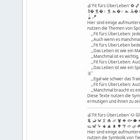
🍏'Fit fürs ÜberLeben' ⚽️ 🏀 
🏌� 🏄�♀️ 🏄 🏊�♀️ 🏊 🤽�♀️ 
🪀 🪁
Hier sind einige aufmuntern
nutzen die Themen von Spor
,,Fit fürs ÜberLeben: Jeder
,,Auch wenn es manchmal wi
,,Fit fürs ÜberLeben bedeu
,,Das Leben ist wie ein Ma
,,Manchmal ist es wichtig,
,,Fit fürs ÜberLeben: Auch
,,Das Leben ist wie ein Sp
🥈"
,,Egal wie schwer das Trai
,,Fit fürs ÜberLeben: Auch
,,Manchmal braucht es einf
Diese Texte nutzen die Symb
ermutigen und ihnen zu ze
🍏'Fit fürs ÜberLeben' 🐶 🐱 
🦎 🦂 🦀 🦑 🐙 🦐 🦞 🐠 🐟 🐡 
🦡 🦨 🦩 🌵 🎄 🌲 🌳 🌴 🌱 🌿 ☘
Hier sind einige aufmunter
nutzen die Symbolik von Ti