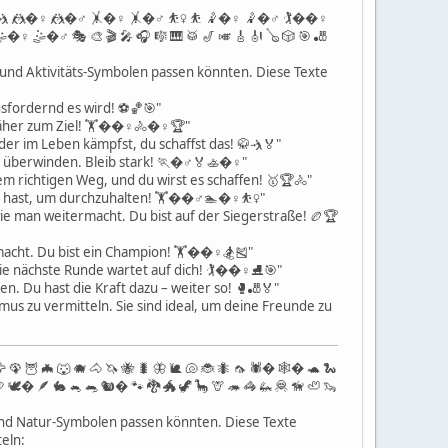
� 🤺 🤼�♀️ 🤼�♂️ 🤸�♀️ 🤸�♂️ ⛹️‍♀️ ⛹️ 🤾�♀️ 🤾�♂️ 🏌��♀️
�♀️ 🤹�♂️ 🎭 🎨 🎬 🎤 🎧 🎼 🎹 🥁 🎷 🎺 🎸 🎻 🪕 🎲 🎯 🎳
- und Aktivitäts-Symbolen passen könnten. Diese Texte
usfordernd es wird! ⚽️🏀🎯"
näher zum Ziel! 🏋��♀️🚴�♀️🏆"
r im Leben kämpfst, du schaffst das! 🥋🤺🏅"
u überwinden. Bleib stark! 🏃�♂️🏅🚣�♀️"
m richtigen Weg, und du wirst es schaffen! 🥇🏆🚴"
n hast, um durchzuhalten! 🏋��♂️🏊�♀️⛹️‍♀️"
ie man weitermacht. Du bist auf der Siegerstraße! 🏉🏆
macht. Du bist ein Champion! 🏋��♀️🏂🎽"
ie nächste Runde wartet auf dich! 🏌��♀️⛸️🎯"
 Du hast die Kraft dazu – weiter so! 🥊🎳🏅"
mus zu vermitteln. Sie sind ideal, um deine Freunde zu
🦅 🦚 🦉 🦇 🐺 🐗 🐴 🦄 🐝 🐛 🦋 🐌 🐚 🐞 🐜 🦟 🕷� 🕸� 🐢 🐍
 🦃 🕊� 🪶 🐇 🐁 🐀 🐿� 🐾 🐉 🐲 🦖 🦕 🦒 🦔 🦓 🦗 🦧 🦮 🦥 🦦
- und Natur-Symbolen passen könnten. Diese Texte
eln: