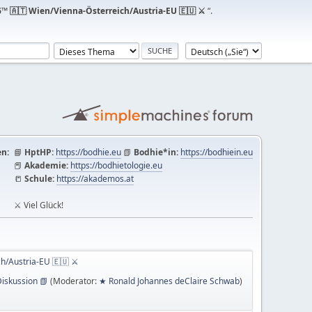
™ 🇦🇹 Wien/Vienna-Österreich/Austria-EU 🇪🇺 ⚔
“.
n:
📘
HptHP:
https://bodhie.eu
📗
Bodhie*in:
https://bodhiein.eu
📕
Akademie:
https://bodhietologie.eu
📒
Schule:
https://akademos.at
⚔ Viel Glück!
ch/Austria-EU 🇪🇺 ⚔
iskussion 📗
(Moderator:
★ Ronald Johannes deClaire Schwab
)