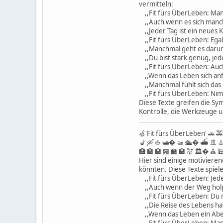
vermitteln:
,,Fit fürs ÜberLeben: Manc
,,Auch wenn es sich manchma
,,Jeder Tag ist ein neues K
,,Fit fürs ÜberLeben: Egal
,,Manchmal geht es darum, 
,,Du bist stark genug, jed
,,Fit fürs ÜberLeben: Auch 
,,Wenn das Leben sich anfü
,,Manchmal fühlt sich das 
,,Fit fürs ÜberLeben: Nimm 
Diese Texte greifen die Sy
Kontrolle, die Werkzeuge u
🍏'Fit fürs ÜberLeben' 🚗 🚕 
💺 🛶 ⛵️ 🛥� 🚤 🛳� ⛴️ 🚢 ⚓
🏥 🏦 🏨 🏪 🏫 🏩 💒 🏛� ⛪️ 🕌
Hier sind einige motiviere
könnten. Diese Texte spiel
,,Fit fürs ÜberLeben: Jede
,,Auch wenn der Weg holprig
,,Fit fürs ÜberLeben: Du m
,,Die Reise des Lebens ha
,,Wenn das Leben ein Abent