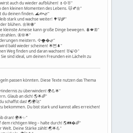
wirst auch du wieder aufblühen! 🌷🌻🐰"
 in den kleinen Momenten des Lebens. 🐱🍂🌼"
t du deinen finden. 🌊🐟🌿"
eib stark und wachse weiter! 🌳🐻🌾"
der blühen. 🌼🌺🐝"
die kleinste Ameise kann große Dinge bewegen. 🐜🍁🦋"
strahlen. 🦋🌸🌟"
forderungen meistern. 🦅🌪�🌿"
wird bald wieder scheinen! 🌟🦉🌲"
nen Weg finden und daran wachsen! 🐰🍃🌻"
 Sie sind ideal, um deinen Freunden ein Lächeln zu
kugeln passen könnten. Diese Texte nutzen das Thema
 Hindernis zu überwinden! 🌍💪🌟"
rn. Glaub an dich! 🌎🌟🌈"
u schaffst das! 🌏🌍🚀"
u bekommen. Du bist stark und kannst alles erreichen!
eib dran! 🌍🌟✨"
f dem richtigen Weg – halte durch! 🌎🛤�🌈"
 Welt. Deine Stärke zählt! 🌏🌟💪"