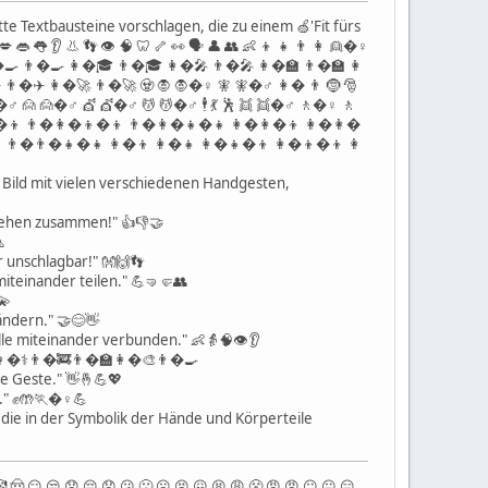
e Textbausteine vorschlagen, die zu einem 🍏'Fit fürs
💋 👄 👅 👂 👃 👣 👁 🧠 🦷 🦴 👀 🗣 👤 👥 👶 👦 👧 👨 👩 👱�♀️
 👩�🍳 👨�🍳 👩�🎓 👨�🎓 👩�🎤 👨�🎤 👩�🏫 👨�🏫 👩
�✈️ 👩�🚀 👨�🚀 🧟 🧛 🧛�♀️ 🧚 🧚�♂️ 👩� 👨 🤶 🎅
️ 🙍 🙍�♂️ 💇 💇�♂️ 💆 💆�♂️ 🕴 💃 🕺 👯 👯�♂️ 🚶�♀️ 🚶
�👧�👦 👨�👩�👦�👦 👨�👩�👧�👧 👩�👩�👦 👩�👩�
👨�👨�👧�👧 👩�👦 👩�👧 👩�👧�👦 👩�👦�👦 👩
" Bild mit vielen verschiedenen Handgesten,
tehen zusammen!" 👍👎🤝

r unschlagbar!" 👐🙌👣
iteinander teilen." 💪🤜🤛👥
💫
ändern." 🤝😊👋
lle miteinander verbunden." 👶👵🧠👁👂
!" 👩�⚕️👨�🚒👨�🏫👩�🎨👨�🍳
te Geste." 👋🤞💪💖
." ✊🤲🏃�♀️💪
die in der Symbolik der Hände und Körperteile
 🤠 😏 😒 😞 😔 😟 😕 🙁 ☹️ 😣 😖 😫 😩 😤 😠 😡 😶 😐 😑