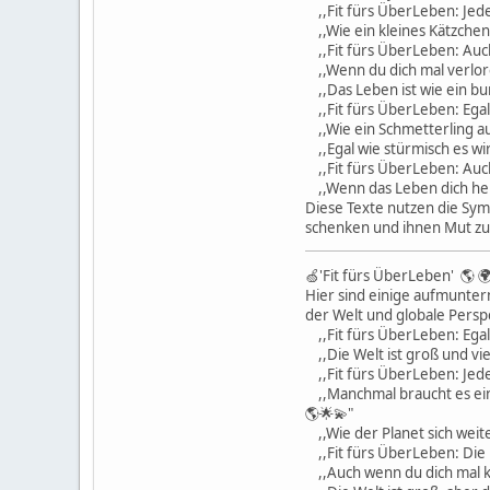
,,Fit fürs ÜberLeben: Jede
,,Wie ein kleines Kätzchen
,,Fit fürs ÜberLeben: Auch 
,,Wenn du dich mal verlore
,,Das Leben ist wie ein bu
,,Fit fürs ÜberLeben: Egal
,,Wie ein Schmetterling aus
,,Egal wie stürmisch es wi
,,Fit fürs ÜberLeben: Auch 
,,Wenn das Leben dich her
Diese Texte nutzen die Symb
schenken und ihnen Mut z
🍏'Fit fürs ÜberLeben' 🌎 🌍
Hier sind einige aufmunter
der Welt und globale Persp
,,Fit fürs ÜberLeben: Egal,
,,Die Welt ist groß und vie
,,Fit fürs ÜberLeben: Jeder
,,Manchmal braucht es eine
🌎🌟💫"
,,Wie der Planet sich weite
,,Fit fürs ÜberLeben: Die 
,,Auch wenn du dich mal kle