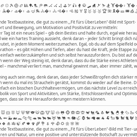
🏈 ⚾️ 🎾 🏐 🏉 🎱 🏓 🏸 🥏 🥅 🏒 🏑 🏏 ⛳️ 🏹 🎣 🥊 🥋 🛹 ⛸️ 🎿 ⛷️ 🏂 🏋��♀️ 
�♂️ 🚣�♀️ 🚣 🤿 🏇 🚴�♀️ 🚴 🚵�♀️ 🚵 🎽 🏅 🎖 🥇 🥈 🥉 🏆 🌺 🎗� 🎫 🎟 🎪 🤹
de Textbausteine, die gut zu einem ,,Fit fürs ÜberLeben"-Bild mit Sport
t und Bewegung, um Motivation und Positivität zu vermitteln:
 Tag ist ein neues Spiel – gib dein Bestes und halte durch, egal wie hera
e ein hartes Training aussieht, denk daran – jeder Schritt bringt dich 
tet, in jedem Moment weiterzumachen. Egal, ob du auf dem Spielfeld ode
rathon – es gibt Höhen und Tiefen, aber du hast die Kraft, jede Etappe z
 einfach weiterzukämpfen und sich selbst herauszufordern. Du bist auf de
 wenn der Weg steinig ist, denk daran, dass du die Stärke eines Athlete
iel – manchmal verliert man, manchmal gewinnt man, aber immer zählt, w
ning auch sein mag, denk daran, dass jeder Schweißtropfen dich stärker 
 wenn du mal ins Straucheln gerätst, kommst du wieder auf die Beine. D
ach ein bisschen Durchhaltevermögen, um das nächste Level zu erreichen.
olik von Sport und Aktivitäten, um Stärke, Entschlossenheit und Optimis
igen, dass sie ihre Herausforderungen meistern können.
 🐹 🐰 🦊 🐻 🐼 🐨 🐯 🦁 🐮 🐷 🐽 🐸 🐵 🙈 🙉 🙊 🐒 🐔 🦜 🐧 🐦 🐤 🐣 🐥 🦆 🦢 
 🦈 🐳 🐋 🐊 🐆 🐅 🦛 🐃 🐂 🐄 🦌 🐪 🐫 🦘 🐘 🦏 🦍 🐎 🦙 🐖 🐐 🐏 🐑 🐕 🐩 🐈 🐓
️ 🍀 🎍 🎋 🍃 🍂 🍁 🍄 🌾 💐 🌷 🌹 🥀 🌻 🌼 🌸 🌺
nde Textbausteine, die gut zu einem ,,Fit fürs ÜberLeben"-Bild mit Tier
eren und Natur, um eine positive und unterstützende Botschaft zu vermitt