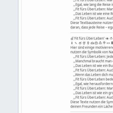
,,Fit fürs ÜberLeben: Manch
,,Egal, wie lang die Reise 
,,Fit fürs ÜberLeben: Manch
,,Das Leben ist wie eine Re
,,Fit fürs ÜberLeben: Auch
Diese Textbausteine nutzen
daran, dass jede Reise – ega
🍏'Fit fürs ÜberLeben' 🥑 🍅 
🍢 🍡 🍧 🍨 🍦 🍰 🎂 🍮 🍭 🍬 
Hier sind einige motiviere
nutzen die Symbolik von Na
,,Fit fürs ÜberLeben: Jede
,,Manchmal braucht man ein
,,Das Leben ist wie ein Bu
,,Fit fürs ÜberLeben: Auch
,,Wenn das Leben dich mal 
,,Fit fürs ÜberLeben bedeu
,,Egal, wie herausfordernd
,,Fit fürs ÜberLeben: Manc
,,Das Leben ist wie ein gr
,,Fit fürs ÜberLeben: Auch
Diese Texte nutzen die Sym
deinen Freunden ein Läche