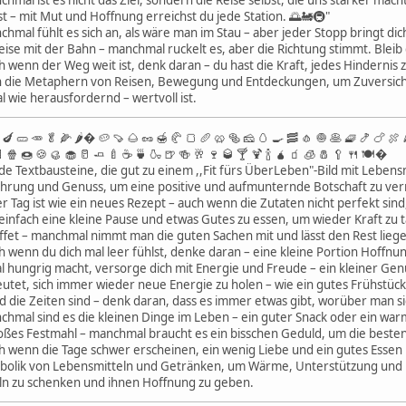
mal ist es nicht das Ziel, sondern die Reise selbst, die uns stärker macht
ist – mit Mut und Hoffnung erreichst du jede Station. 🌅🚂🚇"
mal fühlt es sich an, als wäre man im Stau – aber jeder Stopp bringt dich 
ise mit der Bahn – manchmal ruckelt es, aber die Richtung stimmt. Bleib 
 wenn der Weg weit ist, denk daran – du hast die Kraft, jedes Hindernis
 die Metaphern von Reisen, Bewegung und Entdeckungen, um Zuversicht u
l wie herausfordernd – wertvoll ist.
 🥒 🥕 🥬 🌽 🌶� 🥔 🍠 🌰 🥜 🍯 🥐 🍞 🥖 🥨 🥯 🧀 🥚 🍳 🥓 🧄 🧅 🥞 🧇 🍤 🍗 🍖 
 🍿 🍩 🍪 🥮 🧁 🥛 🧈 🍼 ☕️ 🍵 🍶 🍺 🍻 🥂 🍷 🥃 🍸 🍹 🍾 🧉 🧃 🧊 🧂 🥄 🍴 🍽�
nde Textbausteine, die gut zu einem ,,Fit fürs ÜberLeben"-Bild mit Lebe
hrung und Genuss, um eine positive und aufmunternde Botschaft zu ver
r Tag ist wie ein neues Rezept – auch wenn die Zutaten nicht perfekt sin
fach eine kleine Pause und etwas Gutes zu essen, um wieder Kraft zu tan
ffet – manchmal nimmt man die guten Sachen mit und lässt den Rest liegen
 wenn du dich mal leer fühlst, denke daran – eine kleine Portion Hoffn
hungrig macht, versorge dich mit Energie und Freude – ein kleiner Gen
tet, sich immer wieder neue Energie zu holen – wie ein gutes Frühstück f
 die Zeiten sind – denk daran, dass es immer etwas gibt, worüber man si
hmal sind es die kleinen Dinge im Leben – ein guter Snack oder ein war
oßes Festmahl – manchmal braucht es ein bisschen Geduld, um die besten 
 wenn die Tage schwer erscheinen, ein wenig Liebe und ein gutes Essen
bolik von Lebensmitteln und Getränken, um Wärme, Unterstützung und po
ln zu schenken und ihnen Hoffnung zu geben.