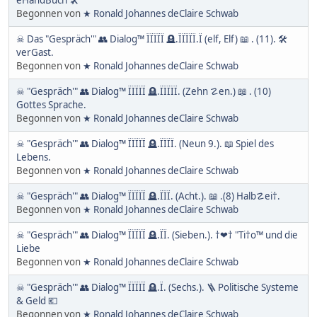
eHandBuch 🛠
Begonnen von
★ Ronald Johannes deClaire Schwab
☠ Das "Gespräch'" 👥 Dialog™ ÏÏÏÏÏ 🪦.ÏÏÏÏÏ.Ï (elf, Elf) 📖 . (11). 🛠
verGast.
Begonnen von
★ Ronald Johannes deClaire Schwab
☠ "Gespräch'" 👥 Dialog™ ÏÏÏÏÏ 🪦.ÏÏÏÏÏ. (Zehn ☡en.) 📖 . (10)
Gottes Sprache.
Begonnen von
★ Ronald Johannes deClaire Schwab
☠ "Gespräch'" 👥 Dialog™ ÏÏÏÏÏ 🪦.ÏÏÏÏ. (Neun 9.). 📖 Spiel des
Lebens.
Begonnen von
★ Ronald Johannes deClaire Schwab
☠ "Gespräch'" 👥 Dialog™ ÏÏÏÏÏ 🪦.ÏÏÏ. (Acht.). 📖 .(8) Halb☡ei†.
Begonnen von
★ Ronald Johannes deClaire Schwab
☠ "Gespräch'" 👥 Dialog™ ÏÏÏÏÏ 🪦.ÏÏ. (Sieben.). †❤† "Ti†o™ und die
Liebe
Begonnen von
★ Ronald Johannes deClaire Schwab
☠ "Gespräch'" 👥 Dialog™ ÏÏÏÏÏ 🪦.Ï. (Sechs.). 🪜 Politische Systeme
& Geld 💶
Begonnen von
★ Ronald Johannes deClaire Schwab