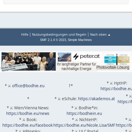
|
|
Hilfe
Nutzungsbedingungen und Regeln
Nach oben ▲
,
SMF 2.1.4 © 2023
Simple Machines
* ⚔ HptHP:
* ⚔
office@bodhie.eu
†*
https://bodhie.e
* ⚔
*
* ⚔ eSchule:
https://akademos.at
https:/
* ⚔ Wien/Vienna News:
* ⚔ Bodhie*in:
https://bodhie.eu/news
https://bodhiein.eu
* ⚔ Book:
* ⚔ NichteHP:
* ⚔
https://bodhie.eu/facebook
https://bodhie.eu/Nicole.Lisa/SMF
https://
* ⚔ HPHanko:
* ⚔ ULC Portal
* ⚔