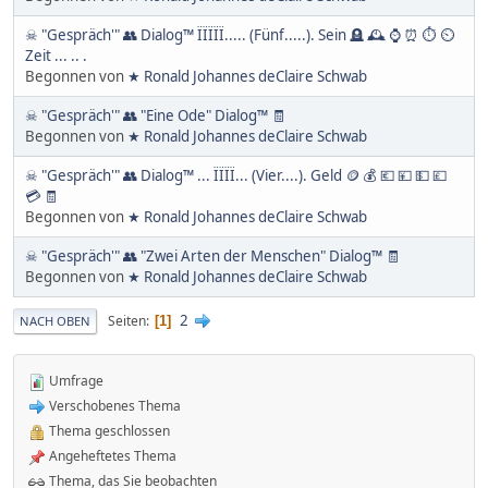
☠ "Gespräch'" 👥 Dialog™ ÏÏÏÏÏ..... (Fünf.....). Sein 🪦 🕰 ⌚ ⏰ ⏱ ⏲
Zeit ... .. .
Begonnen von
★ Ronald Johannes deClaire Schwab
☠ "Gespräch'" 👥 "Eine Ode" Dialog™ 🧾
Begonnen von
★ Ronald Johannes deClaire Schwab
☠ "Gespräch'" 👥 Dialog™ ... ÏÏÏÏ... (Vier....). Geld 🪙 💰 💶 💴 💵 💷
💳 🧾
Begonnen von
★ Ronald Johannes deClaire Schwab
☠ "Gespräch'" 👥 "Zwei Arten der Menschen" Dialog™ 🧾
Begonnen von
★ Ronald Johannes deClaire Schwab
2
Seiten
1
NACH OBEN
Umfrage
Verschobenes Thema
Thema geschlossen
Angeheftetes Thema
Thema, das Sie beobachten