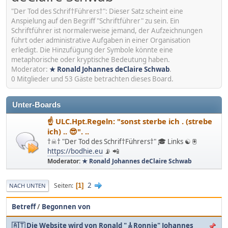
"Der Tod des Schrif†Führers†": Dieser Satz scheint eine
Anspielung auf den Begriff "Schriftführer" zu sein. Ein
Schriftführer ist normalerweise jemand, der Aufzeichnungen
führt oder administrative Aufgaben in einer Organisation
erledigt. Die Hinzufügung der Symbole könnte eine
metaphorische oder kryptische Bedeutung haben.
Moderator:
★ Ronald Johannes deClaire Schwab
.
0 Mitglieder und 53 Gäste betrachten dieses Board.
Unter-Boards
☝ ULC.Hpt.Regeln: "sonst sterbe ich . (strebe
ich) .. 😎". ..
†☠† "Der Tod des Schrif†Führers†" 🎓 Links ☯ 🖲
https://bodhie.eu
📡 📲
Moderator:
★ Ronald Johannes deClaire Schwab
2
Seiten
1
NACH UNTEN
Betreff
/
Begonnen von
🇦🇹 Die Website wird von Ronald "🎸Ronnie" Johannes