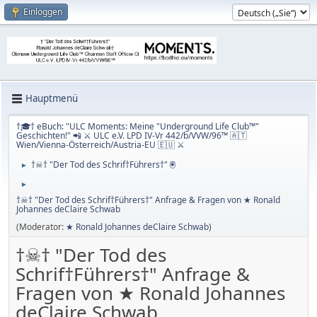
Einloggen
Hauptmenü
†🎓† eBuch: "ULC Moments: Meine "Underground Life Club™"
Geschichten!" 📲 ⚔ ULC e.V. LPD IV-Vr 442/b/VVW/96™ 🇦🇹
Wien/Vienna-Österreich/Austria-EU 🇪🇺 ⚔
†☠† "Der Tod des Schrif†Führers†" 🖲
►
►
†☠† "Der Tod des Schrif†Führers†" Anfrage & Fragen von ★ Ronald
Johannes deClaire Schwab
(Moderator:
★ Ronald Johannes deClaire Schwab
)
†☠† "Der Tod des
Schrif†Führers†" Anfrage &
Fragen von ★ Ronald Johannes
deClaire Schwab