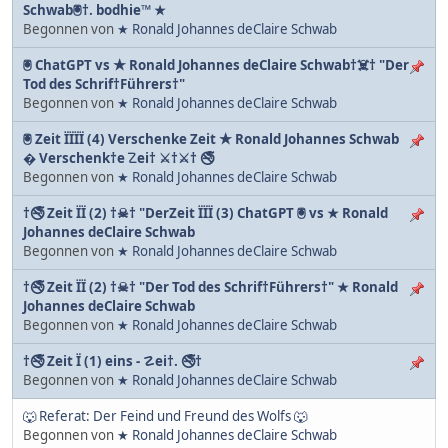
Schwab🖲†. bodhie™ ★
Begonnen von
★ Ronald Johannes deClaire Schwab
🖲 ChatGPT vs ★ Ronald Johannes deClaire Schwab†☠† "Der
Tod des Schrif†Führers†"
Begonnen von
★ Ronald Johannes deClaire Schwab
🖲 Zeit ÏÏÏÏ (4) Verschenke Zeit ★ Ronald Johannes Schwab
� Verschenk†e ☡ei† ⚔†⚔† 🚭
Begonnen von
★ Ronald Johannes deClaire Schwab
†🚭 Zeit ÏÏ (2) †☠† "DerZeit ÏÏÏ (3) ChatGPT 🖲 vs ★ Ronald
Johannes deClaire Schwab
Begonnen von
★ Ronald Johannes deClaire Schwab
†🚭 Zeit ÏÏ (2) †☠† "Der Tod des Schrif†Führers†" ★ Ronald
Johannes deClaire Schwab
Begonnen von
★ Ronald Johannes deClaire Schwab
†🚭 Zeit Ï (1) eins - ☡ei†. 🚭†
Begonnen von
★ Ronald Johannes deClaire Schwab
🐺 Referat: Der Feind und Freund des Wolfs 🐺
Begonnen von
★ Ronald Johannes deClaire Schwab