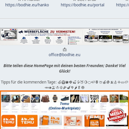
https://bodhie.eu/hanko
https://bodhie.eu/portal
https:
📩
office@bodhie.eu
Bitte teilen diese HomePage mit deinen besten Freunden; Danke! Viel
Glück!
Tipps für die kommenden Tage: 🍏🥝🫐🍓🍒🥭🍑🍋🍊🍉🍍🍈🍎🍇🍌🍐✛🥒🥔
🥕🥑🫒🍅🫑🌽🍆🥦🌶🥬🧅