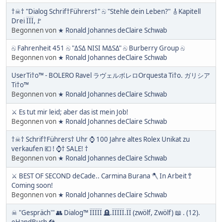
†☠† "Dialog Schrif†Führers†" බ "Stehle dein Leben?" 🎸Kapitell
Drei ÏÏÏ,🚩
Begonnen von
★ Ronald Johannes deClaire Schwab
බ Fahrenheit 451 බ "ΔЅΔ NIЅI ΜΔЅΔ" බ Burberry Group බ
Begonnen von
★ Ronald Johannes deClaire Schwab
UserTi†o™ - BOLERO Ravel ラヴェルボレロOrquesta Ti†o. ガリシア
Ti†o™
Begonnen von
★ Ronald Johannes deClaire Schwab
⚔ Es tut mir leid; aber das ist mein Job!
Begonnen von
★ Ronald Johannes deClaire Schwab
†☠† Schrif†Führers† Uhr ⌚ 100 Jahre altes Rolex Unikat zu
verkaufen 💶 ! ⌚† SALE! †
Begonnen von
★ Ronald Johannes deClaire Schwab
⚔ BEST OF SECOND deCade.. Carmina Burana 🪓 In Arbeit 🚏
Coming soon!
Begonnen von
★ Ronald Johannes deClaire Schwab
☠ "Gespräch'" 👥 Dialog™ ÏÏÏÏÏ 🪦.ÏÏÏÏÏ.ÏÏ (zwölf, Zwölf) 📖 . (12).