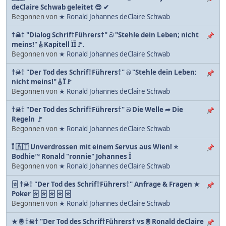
deClaire Schwab geleitet 😎 ✔
Begonnen von
★ Ronald Johannes deClaire Schwab
†☠† "Dialog Schrif†Führers†" බ "Stehle dein Leben; nicht
meins!"🎸Kapitell ÏÏ🚩.
Begonnen von
★ Ronald Johannes deClaire Schwab
†☠† "Der Tod des Schrif†Führers†" බ "Stehle dein Leben;
nicht meins!"🎸Ï🚩
Begonnen von
★ Ronald Johannes deClaire Schwab
†☠† "Der Tod des Schrif†Führers†" බ Die Welle ➦ Die
Regeln 🚩
Begonnen von
★ Ronald Johannes deClaire Schwab
Ï 🇦🇹 Unverdrossen mit einem Servus aus Wien! ⭐️
Bodhie™ Ronald "ronnie" Johannes Ï
Begonnen von
★ Ronald Johannes deClaire Schwab
🃟 †☠† "Der Tod des Schrif†Führers†" Anfrage & Fragen ★
Poker 🃟 🃟 🃟 🃟 🃟
Begonnen von
★ Ronald Johannes deClaire Schwab
★ 🖲 †☠† "Der Tod des Schrif†Führers† vs 🖲 Ronald deClaire