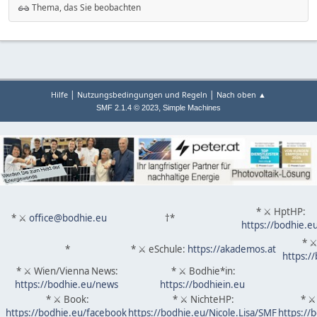
Thema, das Sie beobachten
|
|
Hilfe
Nutzungsbedingungen und Regeln
Nach oben ▲
,
SMF 2.1.4 © 2023
Simple Machines
* ⚔ HptHP:
* ⚔
office@bodhie.eu
†*
https://bodhie.e
* ⚔
*
* ⚔ eSchule:
https://akademos.at
https:/
* ⚔ Wien/Vienna News:
* ⚔ Bodhie*in:
https://bodhie.eu/news
https://bodhiein.eu
* ⚔ Book:
* ⚔ NichteHP:
* ⚔
https://bodhie.eu/facebook
https://bodhie.eu/Nicole.Lisa/SMF
https://