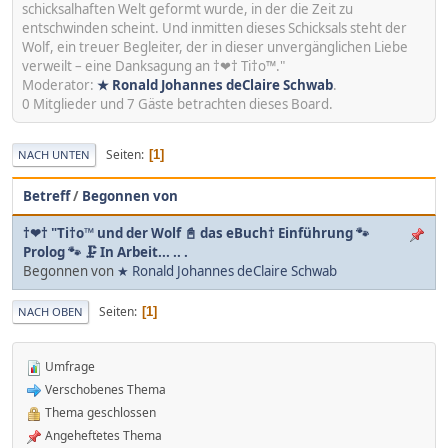
schicksalhaften Welt geformt wurde, in der die Zeit zu
entschwinden scheint. Und inmitten dieses Schicksals steht der
Wolf, ein treuer Begleiter, der in dieser unvergänglichen Liebe
verweilt – eine Danksagung an †❤† Ti†o™."
Moderator:
★ Ronald Johannes deClaire Schwab
.
0 Mitglieder und 7 Gäste betrachten dieses Board.
Seiten
1
NACH UNTEN
Betreff
/
Begonnen von
†❤† "Ti†o™ und der Wolf 📓 das eBuch† Einführung 🐾
Prolog 🐾 🗜 In Arbeit... .. .
Begonnen von
★ Ronald Johannes deClaire Schwab
Seiten
1
NACH OBEN
Umfrage
Verschobenes Thema
Thema geschlossen
Angeheftetes Thema