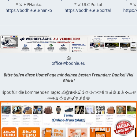
* ⚔ HPHanko:
* ⚔ ULC Portal
* ⚔
https://bodhie.eu/hanko
https://bodhie.eu/portal
https:
📩
office@bodhie.eu
Bitte teilen diese HomePage mit deinen besten Freunden; Danke! Viel
Glück!
Tipps für die kommenden Tage: 🍏🥝🫐🍓🍒🥭🍑🍋🍊🍉🍍🍈🍎🍇🍌🍐✛🥒🥔
🥕🥑🫒🍅🫑🌽🍆🥦🌶🥬🧅