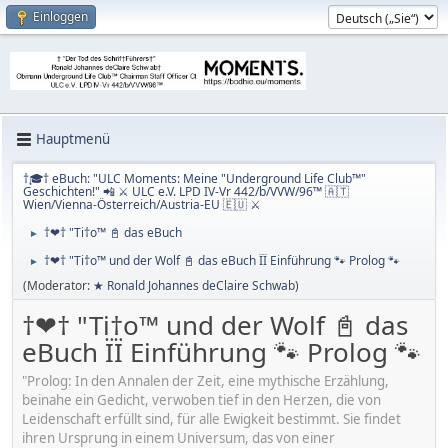
Einloggen
Hauptmenü
†🎓† eBuch: "ULC Moments: Meine "Underground Life Club™"
Geschichten!" 📲 ⚔ ULC e.V. LPD IV-Vr 442/b/VVW/96™ 🇦🇹
Wien/Vienna-Österreich/Austria-EU 🇪🇺 ⚔
†❤† "Ti†o™ 📓 das eBuch
►
†❤† "Ti†o™ und der Wolf 📓 das eBuch ÏÏ Einführung 🐾 Prolog 🐾
►
(Moderator:
★ Ronald Johannes deClaire Schwab
)
†❤† "Ti†o™ und der Wolf 📓 das
eBuch ÏÏ Einführung 🐾 Prolog 🐾
"Prolog: In den Annalen der Zeit, eine mythische Erzählung,
beinahe ein Gedicht, verwoben tief in den Herzen, die von
Leidenschaft erfüllt sind, für alle Ewigkeit bestimmt. Sie findet
ihren Ursprung in einem Universum, das von einer