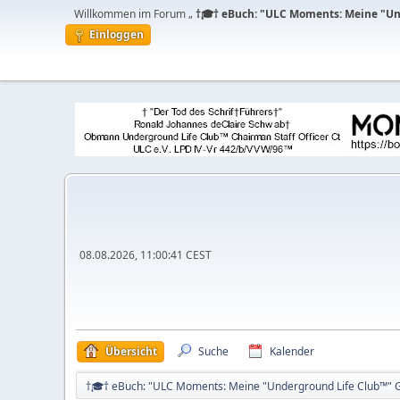
Willkommen im Forum „
†🎓† eBuch: "ULC Moments: Meine "Und
Einloggen
08.08.2026, 11:00:41 CEST
Übersicht
Suche
Kalender
†🎓† eBuch: "ULC Moments: Meine "Underground Life Club™" Ge