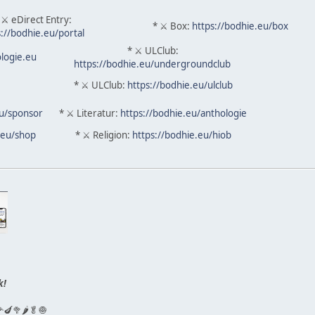
 ⚔ eDirect Entry:
* ⚔ Box:
https://bodhie.eu/box
s://bodhie.eu/portal
* ⚔ ULClub:
ologie.eu
https://bodhie.eu/undergroundclub
* ⚔ ULClub:
https://bodhie.eu/ulclub
eu/sponsor
* ⚔ Literatur:
https://bodhie.eu/anthologie
.eu/shop
* ⚔ Religion:
https://bodhie.eu/hiob
k!
🍆🥦🌶🥬🧅