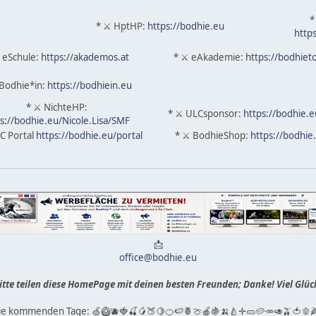
*
* ⚔ HptHP:
https://bodhie.eu
http
 eSchule:
https://akademos.at
* ⚔ eAkademie:
https://bodhiet
Bodhie*in:
https://bodhiein.eu
* ⚔ NichteHP:
* ⚔ ULCsponsor:
https://bodhie.
s://bodhie.eu/Nicole.Lisa/SMF
C Portal
https://bodhie.eu/portal
* ⚔ BodhieShop:
https://bodhie
📩
office@bodhie.eu
itte teilen diese HomePage mit deinen besten Freunden; Danke! Viel Glüc
die kommenden Tage: 🍏🥝🫐🍓🍒🥭🍑🍋🍊🍉🍍🍈🍎🍇🍌🍐✛🥒🥔🥕🥑🫒🍅🫑