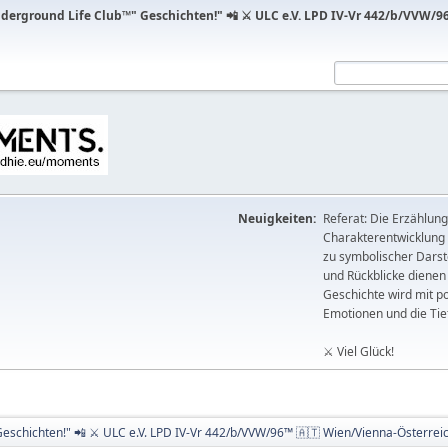
erground Life Club™" Geschichten!" 📲 ⚔ ULC e.V. LPD IV-Vr 442/b/VVW/96
Neuigkeiten:
Referat: Die Erzählun
Charakterentwicklung 
zu symbolischer Dars
und Rückblicke dienen 
Geschichte wird mit 
Emotionen und die Tie
⚔ Viel Glück!
schichten!" 📲 ⚔ ULC e.V. LPD IV-Vr 442/b/VVW/96™ 🇦🇹 Wien/Vienna-Österrei