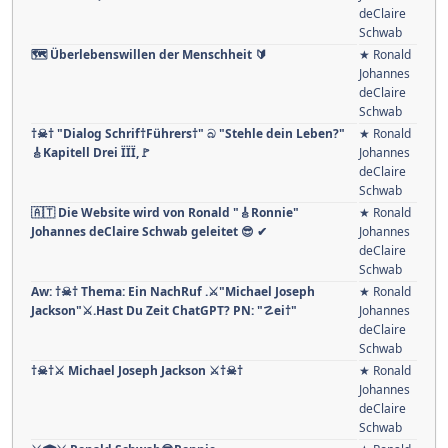
deClaire
Schwab
🗺️ Überlebenswillen der Menschheit 🔰
★ Ronald
Johannes
deClaire
Schwab
†☠† "Dialog Schrif†Führers†" බ "Stehle dein Leben?"
★ Ronald
🎸Kapitell Drei ÏÏÏ,🚩
Johannes
deClaire
Schwab
🇦🇹 Die Website wird von Ronald "🎸Ronnie"
★ Ronald
Johannes deClaire Schwab geleitet 😎 ✔
Johannes
deClaire
Schwab
Aw: †☠† Thema: Ein NachRuf .⚔"Michael Joseph
★ Ronald
Jackson"⚔.Hast Du Zeit ChatGPT? PN: "☡ei†"
Johannes
deClaire
Schwab
†☠†⚔ Michael Joseph Jackson ⚔†☠†
★ Ronald
Johannes
deClaire
Schwab