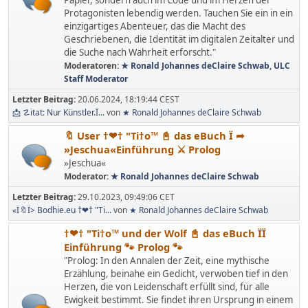
Protagonisten lebendig werden. Tauchen Sie ein in ein
einzigartiges Abenteuer, das die Macht des
Geschriebenen, die Identität im digitalen Zeitalter und
die Suche nach Wahrheit erforscht."
Moderatoren:
★ Ronald Johannes deClaire Schwab
,
ULC
Staff Moderator
Letzter Beitrag:
20.06.2024, 18:19:44 CEST
📩 ☡itat: Nur Künstler.Ï...
von
★ Ronald Johannes deClaire Schwab
🔖 User †❤† "Ti†o™ 📓 das eBuch Ï ➦
»Jeschua«Einführung ⚔ Prolog
»Jeschua«
Moderator:
★ Ronald Johannes deClaire Schwab
Letzter Beitrag:
29.10.2023, 09:49:06 CET
«Ï🔖Ï> Bodhie.eu †❤† "Ti...
von
★ Ronald Johannes deClaire Schwab
†❤† "Ti†o™ und der Wolf 📓 das eBuch ÏÏ
Einführung 🐾 Prolog 🐾
"Prolog: In den Annalen der Zeit, eine mythische
Erzählung, beinahe ein Gedicht, verwoben tief in den
Herzen, die von Leidenschaft erfüllt sind, für alle
Ewigkeit bestimmt. Sie findet ihren Ursprung in einem