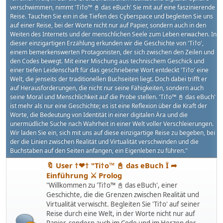
verschwimmen, nimmt 'Ti†o™ 📓 das eBuch' Sie mit auf eine faszinierende
Reise. Tauchen Sie ein in die Tiefen des Cyberspace und begleiten Sie uns
auf einer Reise, bei der Worte nicht nur auf Papier, sondern auch in den
Weiten des Internets und der menschlichen Seele zum Leben erwachen. In
dieser einzigartigen Erzählung erkunden wir die Geschichte von 'Ti†o',
einem bemerkenswerten Protagonisten, der sich zwischen den Zeilen und
den Codes bewegt. Mit einer Mischung aus technischem Geschick und
einer tiefen Leidenschaft für das geschriebene Wort entdeckt 'Ti†o' eine
Welt, die jenseits der traditionellen Buchseiten liegt. Doch dabei trifft er
auf Herausforderungen, die nicht nur seine Fähigkeiten, sondern auch
seine Moral und Menschlichkeit auf die Probe stellen. 'Ti†o™ 📓 das eBuch'
ist mehr als nur eine Geschichte; es ist eine Reflexion über die Kraft der
Worte, die Bedeutung von Identität in einer digitalen Ära und die
unermüdliche Suche nach Wahrheit in einer Welt voller Verschleierungen.
Wir laden Sie ein, sich mit uns auf diese einzigartige Reise zu begeben, bei
der die Linien zwischen Realität und Virtualität verschwinden und die
Buchstaben auf den Seiten anfangen, ein Eigenleben zu führen."
🔖 User †❤† "Ti†o™ 📓 das eBuch Ï ➦
Einführung ⚔ Prolog
"Willkommen zu 'Ti†o™ 📓 das eBuch', einer
Geschichte, die die Grenzen zwischen Realität und
Virtualität verwischt. Begleiten Sie 'Ti†o' auf seiner
Reise durch eine Welt, in der Worte nicht nur auf
Papier, sondern auch im Code und im Herzen der