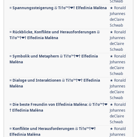
Schwab
≡ Spannungssteigerung බ Ti†o™†❤† Elfedinia Malèna
★ Ronald
Johannes
deClaire
Schwab
≡ Rückblicke, Konflikte und Herausforderungen බ
★ Ronald
Ti†o™†❤† Elfedinia Malèna
Johannes
deClaire
Schwab
≡ Symbolik und Metaphern බ Ti†o™†❤† Elfedinia
★ Ronald
Malèna
Johannes
deClaire
Schwab
≡ Dialoge und Interaktionen බ Ti†o™†❤† Elfedinia
★ Ronald
Malèna
Johannes
deClaire
Schwab
≡ Die beste Freundin von Elfedinia Malèna: බ Ti†o™†❤
★ Ronald
† Elfedinia Malèna
Johannes
deClaire
Schwab
≡ Konflikte und Herausforderungen බ Ti†o™†❤†
★ Ronald
Elfedinia Malèna
Johannes