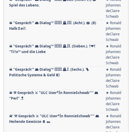
Spiel des Lebens.
Johannes
deClaire
Schwab
☠ "Gespräch'" 👥 Dialog™ ÏÏÏÏÏ 🪦.ÏÏÏ. (Acht.). 📖 .(8)
★ Ronald
Halb☡ei†.
Johannes
deClaire
Schwab
☠ "Gespräch'" 👥 Dialog™ ÏÏÏÏÏ 🪦.ÏÏ. (Sieben.). †❤†
★ Ronald
"Ti†o™ und die Liebe
Johannes
deClaire
Schwab
☠ "Gespräch'" 👥 Dialog™ ÏÏÏÏÏ 🪦.Ï. (Sechs.). 🪜
★ Ronald
Politische Systeme & Geld 💶
Johannes
deClaire
Schwab
☠ ⚒ Gespräch ⚔ "ULC User*Ïn RonnieSchwab'"" 👥
★ Ronald
"Perl" .🚏.
Johannes
deClaire
Schwab
☠' ⚒ Gespräch ⚔ "ULC User*Ïn RonnieSchwab'"" 👥
★ Ronald
Heilende Gewürze 🧂 🌯
Johannes
deClaire