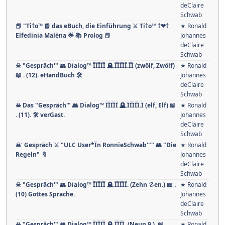
deClaire
Schwab
📕 "Ti†o™ 📗 das eBuch, die Einführung ⚔ Ti†o™ †❤†
★ Ronald
Elfedinia Malèna 🌟 📚 Prolog 📕
Johannes
deClaire
Schwab
☠ "Gespräch'" 👥 Dialog™ ÏÏÏÏÏ 🪦.ÏÏÏÏÏ.ÏÏ (zwölf, Zwölf)
★ Ronald
📖 . (12). eHandBuch 🛠
Johannes
deClaire
Schwab
☠ Das "Gespräch'" 👥 Dialog™ ÏÏÏÏÏ 🪦.ÏÏÏÏÏ.Ï (elf, Elf) 📖
★ Ronald
. (11). 🛠 verGast.
Johannes
deClaire
Schwab
☠' Gespräch ⚔ "ULC User*Ïn RonnieSchwab'"" 👥 "Die
★ Ronald
Regeln" 🔖
Johannes
deClaire
Schwab
☠ "Gespräch'" 👥 Dialog™ ÏÏÏÏÏ 🪦.ÏÏÏÏÏ. (Zehn ☡en.) 📖 .
★ Ronald
(10) Gottes Sprache.
Johannes
deClaire
Schwab
☠ "Gespräch'" 👥 Dialog™ ÏÏÏÏÏ 🪦.ÏÏÏÏ. (Neun 9.). 📖
★ Ronald