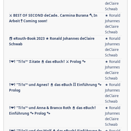
deClaire
Schwab
⚔ BEST OF SECOND deCade.. Carmina Burana 🪓 In
★ Ronald
Arbeit 🚏 Coming soon!
Johannes
deClaire
Schwab
📕 eRouth-Book 2023 ★ Ronald Johannes deClaire
★ Ronald
Schwab
Johannes
deClaire
Schwab
†❤† "Ti†o™ ☡itate 📓 das eBuch† ⚔ Prolog 🐾
★ Ronald
Johannes
deClaire
Schwab
†❤† "Ti†o™ und Agnes† 📓 das eBuch ÏÏ Einführung 🐾
★ Ronald
Prolog
Johannes
deClaire
Schwab
†❤† "Ti†o™ und Anna & Branco Roth 📓 das eBuch†
★ Ronald
Einführung 🐾 Prolog 🐾
Johannes
deClaire
Schwab
†❤† "Ti†o™ und der Wolf 📓 das eBuch† Einführung 🐾
★ Ronald