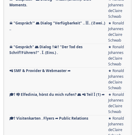
Moments.
Johannes
deClaire
Schwab
☠ "Gespräch'" 👥 Dialog "Verfügbarkeit" .. ÏÏ.. (☡wei..)
★ Ronald
..
Johannes
deClaire
Schwab
☠ "Gespräch" 👥 Dialog †☠† "Der Tod des
★ Ronald
Schrif†Führers†" . Ï. (Eins.) .
Johannes
deClaire
Schwab
📲 SMF & Provider & Webmaster ➦
★ Ronald
Johannes
deClaire
Schwab
🎓† 🎼 Elfedinia, hörst du mich rufen? 👥 📲 Teil Ï (1) ➦
★ Ronald
Johannes
deClaire
Schwab
🎓† Visitenkarten . Flyers ➦ Public Relations
★ Ronald
Johannes
deClaire