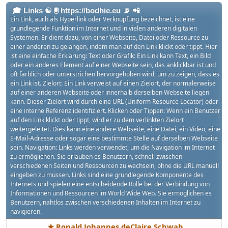
🎓 Links ☯ 🖲 https://bodhie.eu 📡 📲
Ein Link, auch als Hyperlink oder Verknüpfung bezeichnet, ist eine
grundlegende Funktion im Internet und in vielen anderen digitalen
Systemen. Er dient dazu, von einer Webseite, Datei oder Ressource zu
einer anderen zu gelangen, indem man auf den Link klickt oder tippt. Hier
ist eine einfache Erklärung: Text oder Grafik: Ein Link kann Text, ein Bild
oder ein anderes Element auf einer Webseite sein, das anklickbar ist und
oft farblich oder unterstrichen hervorgehoben wird, um zu zeigen, dass es
ein Link ist. Zielort: Ein Link verweist auf einen Zielort, der normalerweise
auf einer anderen Webseite oder innerhalb derselben Webseite liegen
kann. Dieser Zielort wird durch eine URL (Uniform Resource Locator) oder
eine interne Referenz identifiziert. Klicken oder Tippen: Wenn ein Benutzer
auf den Link klickt oder tippt, wird er zu dem verlinkten Zielort
weitergeleitet. Dies kann eine andere Webseite, eine Datei, ein Video, eine
E-Mail-Adresse oder sogar eine bestimmte Stelle auf derselben Webseite
sein. Navigation: Links werden verwendet, um die Navigation im Internet
zu ermöglichen. Sie erlauben es Benutzern, schnell zwischen
verschiedenen Seiten und Ressourcen zu wechseln, ohne die URL manuell
eingeben zu müssen. Links sind eine grundlegende Komponente des
Internets und spielen eine entscheidende Rolle bei der Verbindung von
Informationen und Ressourcen im World Wide Web. Sie ermöglichen es
Benutzern, nahtlos zwischen verschiedenen Inhalten im Internet zu
navigieren.
★ Ronald Johannes deClaire Schwab