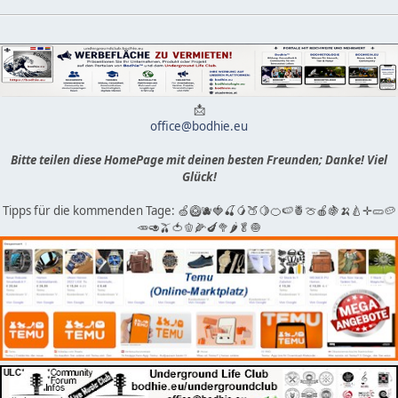
📩
office@bodhie.eu
Bitte teilen diese HomePage mit deinen besten Freunden; Danke! Viel
Glück!
Tipps für die kommenden Tage: 🍏🥝🫐🍓🍒🥭🍑🍋🍊🍉🍍🍈🍎🍇🍌🍐✛🥒🥔
🥕🥑🫒🍅🫑🌽🍆🥦🌶🥬🧅