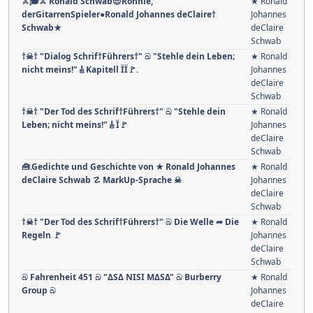
⚔🎓⚔ Ronald Schwab😎Ronnie,
★ Ronald
derGitarrenSpieler●Ronald Johannes deClaire†
Johannes
Schwab★
deClaire
Schwab
†☠† "Dialog Schrif†Führers†" බ "Stehle dein Leben;
★ Ronald
nicht meins!"🎸Kapitell ÏÏ🚩.
Johannes
deClaire
Schwab
†☠† "Der Tod des Schrif†Führers†" බ "Stehle dein
★ Ronald
Leben; nicht meins!"🎸Ï🚩
Johannes
deClaire
Schwab
🧰.Gedichte und Geschichte von ★ Ronald Johannes
★ Ronald
deClaire Schwab ☡ MarkUp-Sprache ☠
Johannes
deClaire
Schwab
†☠† "Der Tod des Schrif†Führers†" බ Die Welle ➦ Die
★ Ronald
Regeln 🚩
Johannes
deClaire
Schwab
බ Fahrenheit 451 බ "ΔЅΔ NIЅI ΜΔЅΔ" බ Burberry
★ Ronald
Group බ
Johannes
deClaire