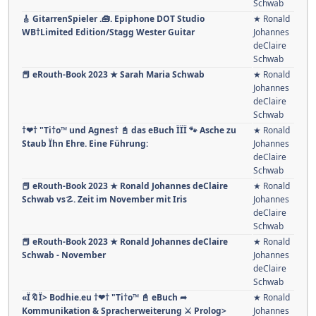
Schwab
🎸 GitarrenSpieler .🧰. Epiphone DOT Studio
★ Ronald
WB†Limited Edition/Stagg Wester Guitar
Johannes
deClaire
Schwab
📕 eRouth-Book 2023 ★ Sarah Maria Schwab
★ Ronald
Johannes
deClaire
Schwab
†❤† "Ti†o™ und Agnes† 📓 das eBuch ÏÏÏ 🐾 Asche zu
★ Ronald
Staub Ïhn Ehre. Eine Führung:
Johannes
deClaire
Schwab
📕 eRouth-Book 2023 ★ Ronald Johannes deClaire
★ Ronald
Schwab vs☡. Zeit im November mit Iris
Johannes
deClaire
Schwab
📕 eRouth-Book 2023 ★ Ronald Johannes deClaire
★ Ronald
Schwab - November
Johannes
deClaire
Schwab
«Ï🔖Ï> Bodhie.eu †❤† "Ti†o™ 📓 eBuch ➦
★ Ronald
Kommunikation & Spracherweiterung ⚔ Prolog>
Johannes