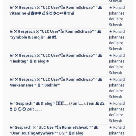
Schwab
☠' ⚒ Gespräch ⚔ "ULC User*Ïn RonnieSchwab'"" 👥
★ Ronald
Vitamine 🍏🥝🫐🍓🍒🥭🍑🍋🍊🍉🍍🍈🍎
Johannes
deClaire
Schwab
☠ ⚒ Gespräch ⚔ "ULC User*Ïn RonnieSchwab'"" 👥
★ Ronald
"Symbole & Emojis" .🧰 🖲🚏.
Johannes
deClaire
Schwab
☠' ⚒ Gespräch ⚔ "ULC User*Ïn RonnieSchwab'"" 👥
★ Ronald
"Hashtag" 🧾 Dialog #
Johannes
deClaire
Schwab
☠' ⚒ Gespräch ⚔ "ULC User*Ïn RonnieSchwab'"" 👥
★ Ronald
Markenname™ 🧾™ Bodhie™
Johannes
deClaire
Schwab
☠ "Gespräch'" 👥 Dialog™ ÏÏÏÏÏ..... (Fünf.....). Sein 🪦 🕰
★ Ronald
⌚ ⏰ ⏱ ⏲ Zeit ... .. .
Johannes
deClaire
Schwab
☠' Gespräch ⚔ "ULC User*Ïn RonnieSchwab'"" 👥
★ Ronald
"User HousingAnywhere™" B.V." 🧾Dialog
Johannes