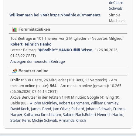
deClaire
Schwab
Willkommen bei SMF! https://bodhie.eu/moments
Simple
Machines
Forumstatistiken
102 Beiträge in 101 Themen von 2 Mitgliedern - Neuestes Mitglied:
Robert Heinrich Hanko
Letzter Beitrag:
"
🌐 Bodhie™ HANKO 🔲🔲 Wisse...
"
(26.06.2026,
01:23:22 CEST)
Anzeigen der neuesten Beiträge
Benutzer online
Online:
538 Gäste, 26 Mitglieder (101 Bots, 12 Versteckt) - Am
meisten online (heute):
564
- Am meisten online (gesamt): 10.265
(26.06.2026, 07:46:14 CEST)
Aktive Benutzer in den letzten 1440 Minuten: Google (4), Bing (9),
Baidu (88),
★ John McKinley
,
Robert Bergmann
,
William Bramley
,
David Koch
,
James Bond
,
Jam Oliver
,
Richard
,
Johann Schwab
,
Francis
Harper
,
Katharina Kirschbaum
,
Sabine Flach.Robert Heinrich Hanko
,
Stefan Kern
,
Michie Schwab
,
Armanda Kirsch