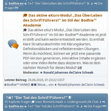
💻
bodhie.eu
☯ †☠† "Der ÜberLeben des Schrif†Führers†" 📝 📡 📲 Die
Fragen❓❗❗
🎓 Das aktive eKurs-Modul „Das ÜberLeben
des Schrif†Führers†“ im Stil der Bodhie™
Akademie
🎓 Das aktive eKurs-Modul ,,Das ÜberLeben des
Schrif†Führers†" im Stil der Bodhie™ Akademie ist jetzt
erstellt und kann weiterentwickelt werden. Es enthält
klare Strukturabschnitte mit Klärungskarten,
Definitionsblöcken und reflektierenden Übungen.
Wenn du möchtest, können wir jetzt eine passende
PDF-Version generieren, interaktive Inhalte ergänzen
oder eine Video-Reihe dazu skizzieren. Was ist dein
nächster Wunsch für dieses Modul? 🕯️📘
Moderator:
★ Ronald Johannes deClaire Schwab
Letzter Beitrag:
26.06.2026, 01:23:22 CEST
🌐 Bodhie™ HANKO 🔲🔲 Wisse...
von
★ Ronald Johannes deClaire Schwab
†☠† "Der Tod des Schrif†Führers†" 🖲
📮 Explizite Fragen 🎓 User RonnieSchwab ⚔ Underground Life Club 📱📲
💻
bodhie.eu
☯ †☠† "Der Tod des Schrif†Führers†" 📝 📡 📲 Die Fragen❓❗❗