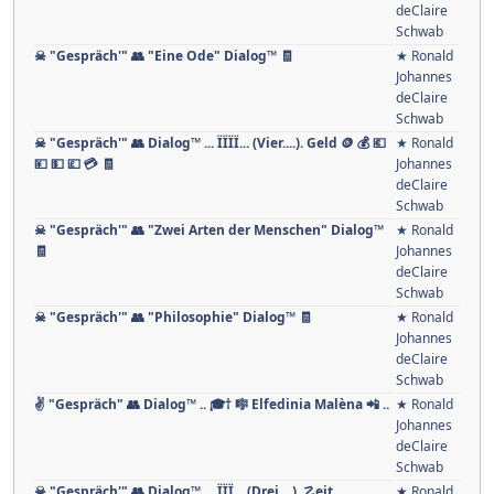
deClaire
Schwab
☠ "Gespräch'" 👥 "Eine Ode" Dialog™ 🧾
★ Ronald
Johannes
deClaire
Schwab
☠ "Gespräch'" 👥 Dialog™ ... ÏÏÏÏ... (Vier....). Geld 🪙 💰 💶
★ Ronald
💴 💵 💷 💳 🧾
Johannes
deClaire
Schwab
☠ "Gespräch'" 👥 "Zwei Arten der Menschen" Dialog™
★ Ronald
🧾
Johannes
deClaire
Schwab
☠ "Gespräch'" 👥 "Philosophie" Dialog™ 🧾
★ Ronald
Johannes
deClaire
Schwab
✌ "Gespräch" 👥 Dialog™ .. 🎓† 🎼 Elfedinia Malèna 📲 ..
★ Ronald
Johannes
deClaire
Schwab
☠ "Gespräch'" 👥 Dialog™ ... ÏÏÏ... (Drei....). ☡eit
★ Ronald