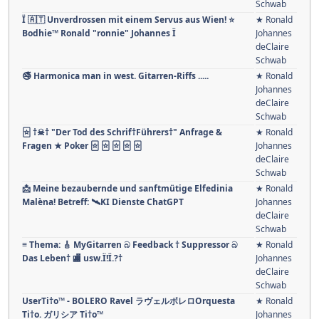
Schwab
Ï 🇦🇹 Unverdrossen mit einem Servus aus Wien! ⭐️
★ Ronald
Bodhie™ Ronald "ronnie" Johannes Ï
Johannes
deClaire
Schwab
🚭 Harmonica man in west. Gitarren-Riffs .....
★ Ronald
Johannes
deClaire
Schwab
🃟 †☠† "Der Tod des Schrif†Führers†" Anfrage &
★ Ronald
Fragen ★ Poker 🃟 🃟 🃟 🃟 🃟
Johannes
deClaire
Schwab
📩 Meine bezaubernde und sanftmütige Elfedinia
★ Ronald
Malèna! Betreff: 🛰KI Dienste ChatGPT
Johannes
deClaire
Schwab
≡ Thema: 🎸 MyGitarren බ Feedback † Suppressor බ
★ Ronald
Das Leben† 🏬 usw.Ï!Ï.?†
Johannes
deClaire
Schwab
UserTi†o™ - BOLERO Ravel ラヴェルボレロOrquesta
★ Ronald
Ti†o. ガリシア Ti†o™
Johannes