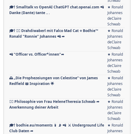
Schwab
🎓† Smalltalk vs OpenAI ChatGPT chat.openai.com 📲
★ Ronald
Danke (Dante) tante .. .
Johannes
deClaire
Schwab
🎓† 🏳️‍🌈 Drahdiwaberl mit Falco Mad Cat ⭐️ Bodhie™
★ Ronald
Ronald "Ronnie" Johannes 📲 ➦
Johannes
deClaire
Schwab
📲 "Officer vs. Officer*innen"➦
★ Ronald
Johannes
deClaire
Schwab
🌅 „Die Prophezeiungen von Celestine“ von James
★ Ronald
Redfield 📖 Inspiration 🌟
Johannes
deClaire
Schwab
👩‍⚕️ Philosophie von Frau HeleneTheresia Schwab ➦
★ Ronald
Anerkennung deiner Arbeit
Johannes
deClaire
Schwab
🎓† bodhie.eu/moments 📱 📡 📲 ⚔ Underground Life
★ Ronald
Club Daten ➦
Johannes