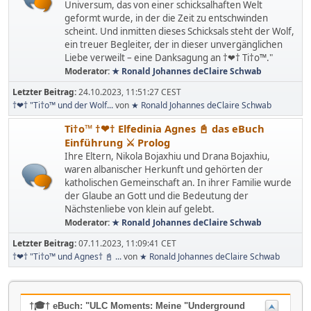
Universum, das von einer schicksalhaften Welt
geformt wurde, in der die Zeit zu entschwinden
scheint. Und inmitten dieses Schicksals steht der Wolf,
ein treuer Begleiter, der in dieser unvergänglichen
Liebe verweilt – eine Danksagung an †❤† Ti†o™."
Moderator:
★ Ronald Johannes deClaire Schwab
Letzter Beitrag:
24.10.2023, 11:51:27 CEST
†❤† "Ti†o™ und der Wolf...
von
★ Ronald Johannes deClaire Schwab
Ti†o™ †❤† Elfedinia Agnes 📓 das eBuch
Einführung ⚔ Prolog
Ihre Eltern, Nikola Bojaxhiu und Drana Bojaxhiu,
waren albanischer Herkunft und gehörten der
katholischen Gemeinschaft an. In ihrer Familie wurde
der Glaube an Gott und die Bedeutung der
Nächstenliebe von klein auf gelebt.
Moderator:
★ Ronald Johannes deClaire Schwab
Letzter Beitrag:
07.11.2023, 11:09:41 CET
†❤† "Ti†o™ und Agnes† 📓 ...
von
★ Ronald Johannes deClaire Schwab
†🎓† eBuch: "ULC Moments: Meine "Underground