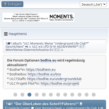
Einloggen
Hauptmenü
†🎓† eBuch: "ULC Moments: Meine "Underground Life Club™"
Geschichten!" 📲 ⚔ ULC e.V. LPD IV-Vr 442/b/VVW/96™ 🇦🇹
Wien/Vienna-Österreich/Austria-EU 🇪🇺 ⚔
Die Forum Optionen
Willkommen in einer Welt des Wissens und der
bodhie.eu
wird regelmässig
aktualisiert!
Selbstverwirklichung!
* Bodhie*in:
https://bodhiein.eu
* BodhieBox:
https://bodhie.eu/box
* ULC†Staffs:
https://bodhie.eu/undergroundclub
* ULC Projekt Pilot*in:
https://bodhie.eu/projekt
†☠† "Der ÜberLeben des Schrif†Führers†" 🖲
📮 Explizite Fragen 🎓 User RonnieSchwab ⚔ Underground Life Club 📱📲