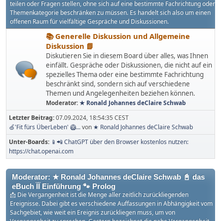
teilen oder Fragen stellen, ohne sich auf eine bestimmte Fachrichtung oder
Themenkategorie beschränken zu müssen. Es handelt sich also um einen
offenen Raum für vielfältige Gespräche und Diskussionen.
📚 Generelle Diskussion und Allgemeine
Diskussion 📗
Diskutieren Sie in diesem Board über alles, was Ihnen
einfällt. Gespräche oder Diskussionen, die nicht auf ein
spezielles Thema oder eine bestimmte Fachrichtung
beschränkt sind, sondern sich auf verschiedene
Themen und Angelegenheiten beziehen können.
Moderator:
★ Ronald Johannes deClaire Schwab
Letzter Beitrag:
07.09.2024, 18:54:35 CEST
🍏'Fit fürs ÜberLeben' 🥝...
von
★ Ronald Johannes deClaire Schwab
Unter-Boards
📱📲 ChatGPT über den Browser kostenlos nutzen:
https://chat.openai.com
Moderator: ★ Ronald Johannes deClaire Schwab 📓 das
eBuch ÏÏ Einführung 🐾 Prolog
📩 Die Vergangenheit ist die Menge aller zeitlich zurückliegenden
Ereignisse. Dabei gibt es verschiedene Auffassungen in Abhängigkeit vom
Sachgebiet, wie weit ein Ereignis zurückliegen muss, um von