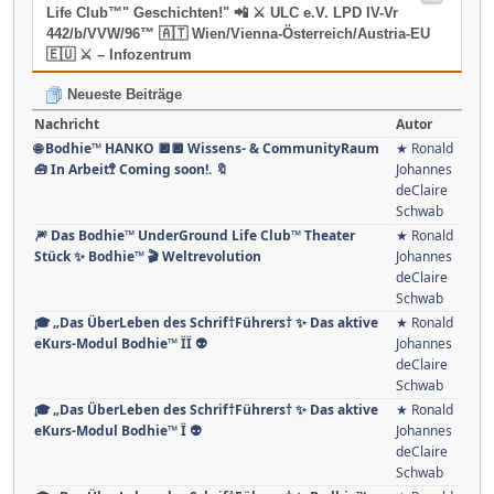
Life Club™" Geschichten!" 📲 ⚔ ULC e.V. LPD IV-Vr
442/b/VVW/96™ 🇦🇹 Wien/Vienna-Österreich/Austria-EU
🇪🇺 ⚔ – Infozentrum
Neueste Beiträge
Nachricht
Autor
🌐 Bodhie™ HANKO 🔲🔲 Wissens- & CommunityRaum
★ Ronald
🧰 In Arbeit🚏 Coming soon!. 🔖
Johannes
deClaire
Schwab
🎆 Das Bodhie™ UnderGround Life Club™ Theater
★ Ronald
Stück ✨ Bodhie™ 🎬 Weltrevolution
Johannes
deClaire
Schwab
🎓 „Das ÜberLeben des Schrif†Führers† ✨ Das aktive
★ Ronald
eKurs-Modul Bodhie™ ÏÏ 👽
Johannes
deClaire
Schwab
🎓 „Das ÜberLeben des Schrif†Führers† ✨ Das aktive
★ Ronald
eKurs-Modul Bodhie™ Ï 👽
Johannes
deClaire
Schwab