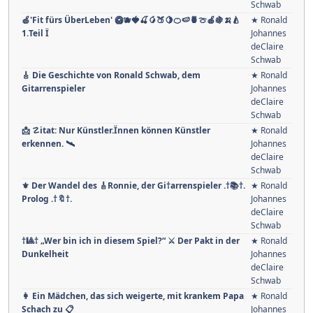
Schwab
🍏'Fit fürs ÜberLeben' 🥝🫐🍓🍒🥭🍑🍋🍊🍉🍍🍈🍎🍇🍌🍐
★ Ronald
1.Teil Ï
Johannes
deClaire
Schwab
🎸 Die Geschichte von Ronald Schwab, dem
★ Ronald
Gitarrenspieler
Johannes
deClaire
Schwab
📩 ☡itat: Nur Künstler.Ïnnen können Künstler
★ Ronald
erkennen. 🛰
Johannes
deClaire
Schwab
⚜ Der Wandel des 🎸Ronnie, der Gi†arrenspieler .†📚†.
★ Ronald
Prolog .†🔖†.
Johannes
deClaire
Schwab
†🎱† „Wer bin ich in diesem Spiel?“ ⚔ Der Pakt in der
★ Ronald
Dunkelheit
Johannes
deClaire
Schwab
👩 Ein Mädchen, das sich weigerte, mit krankem Papa
★ Ronald
Schach zu 📋
Johannes