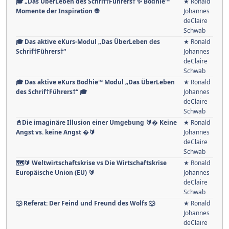
🎓 „Das ÜberLeben des Schrif†Führers† ✨ Bodhie™
★ Ronald
Momente der Inspiration 👽
Johannes
deClaire
Schwab
🎓 Das aktive eKurs-Modul „Das ÜberLeben des
★ Ronald
Schrif†Führers†“
Johannes
deClaire
Schwab
🎓 Das aktive eKurs Bodhie™ Modul „Das ÜberLeben
★ Ronald
des Schrif†Führers†“ 🎓
Johannes
deClaire
Schwab
📓Die imaginäre Illusion einer Umgebung 🔰� Keine
★ Ronald
Angst vs. keine Angst �🔰
Johannes
deClaire
Schwab
🗺️🔰 Weltwirtschaftskrise vs Die Wirtschaftskrise
★ Ronald
Europäische Union (EU) 🔰
Johannes
deClaire
Schwab
🐺 Referat: Der Feind und Freund des Wolfs 🐺
★ Ronald
Johannes
deClaire