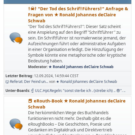
†☠† "Der Tod des Schrif†Führers†" Anfrage &
Fragen von ★ Ronald Johannes deClaire
Schwab
"Der Tod des Schrif†Führers†": Dieser Satz scheint
eine Anspielung auf den Begriff "Schriftführer" zu
sein. Ein Schriftführer ist normalerweise jemand, der
Aufzeichnungen führt oder administrative Aufgaben
in einer Organisation erledigt. Die Hinzufügung der
Symbole könnte eine metaphorische oder kryptische
Bedeutung haben.
Moderator:
★ Ronald Johannes deClaire Schwab
Letzter Beitrag:
12.09.2024, 14:59:44 CEST
🐺 Referat: Der Feind un...
von
★ Ronald Johannes deClaire Schwab
Unter-Boards
☝ ULC.Hpt.Regeln: "sonst sterbe ich . (strebe ich) .. 😎". ..
📕 eRouth-Book ★ Ronald Johannes deClaire
Schwab
Die herkömmlichen Wege des Buchhandels
funktionieren nicht mehr. Deshalb gibt es die
eRoughBooks – Die Geschichten, Poesie und
Gedanken im Digitaldruck und Direktvertrieb