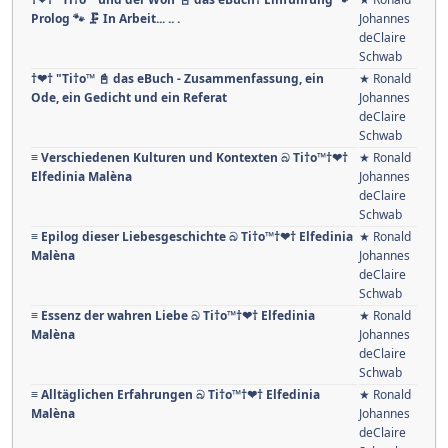
Prolog 🐾 🗜 In Arbeit... .. .
Johannes
deClaire
Schwab
†❤† "Ti†o™ 📓 das eBuch - Zusammenfassung, ein
★ Ronald
Ode, ein Gedicht und ein Referat
Johannes
deClaire
Schwab
≡ Verschiedenen Kulturen und Kontexten බ Ti†o™†❤†
★ Ronald
Elfedinia Malèna
Johannes
deClaire
Schwab
≡ Epilog dieser Liebesgeschichte බ Ti†o™†❤† Elfedinia
★ Ronald
Malèna
Johannes
deClaire
Schwab
≡ Essenz der wahren Liebe බ Ti†o™†❤† Elfedinia
★ Ronald
Malèna
Johannes
deClaire
Schwab
≡ Alltäglichen Erfahrungen බ Ti†o™†❤† Elfedinia
★ Ronald
Malèna
Johannes
deClaire