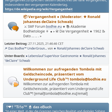
Vergangenheit zu sprechen. Gestern bezeichnet die nahe Vergangenheit,
insbesondere den vergangenen Kalendertag.
https://de.wikipedia.org/wiki/Vergangenheit
📦 Vergangenheit ● (Moderator: ★ Ronald
Johannes deClaire Schwab)
⚔ SMF Forum
bodhie.eu
★ 📚 Akademie
Bodhietologie ⚜ ● » 📇 Die Vergangenheit ★ 1962 📝
Dato ... .. . »
Letzter Beitrag:
27.11.2025, 21:46:46 CET
🎆 Das Bodhie™ UnderGroun...
von
★ Ronald Johannes deClaire Schwab
Unter-Boards
● Lebenslauf SuperVisor Gastronomie ★ Ronald Johannes
"deClaire" Schwab
Willkommen zur aufregenden Tombola mit
Geldscheincode, präsentiert vom
Underground Life Club™! tombola@bodhie.eu
Willkommen zur aufregenden Tombola mit
Geldscheincode, präsentiert vom Underground Life
Club™! [email]tombola@bodhie.eu[/email]
†❤† "Ti†o™ 📓 das eBuch
"In einer Welt, in der die Grenzen zwischen Realität und digitaler Sphäre