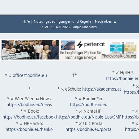
|
|
Hilfe
Nutzungsbedingungen und Regeln
Nach oben ▲
,
SMF 2.1.4 © 2023
Simple Machines
* ⚔ HptHP:
* ⚔
office@bodhie.eu
†*
https://bodhie.e
* ⚔
*
* ⚔ eSchule:
https://akademos.at
https:/
* ⚔ Wien/Vienna News:
* ⚔ Bodhie*in:
https://bodhie.eu/news
https://bodhiein.eu
* ⚔ Book:
* ⚔ NichteHP:
* ⚔
https://bodhie.eu/facebook
https://bodhie.eu/Nicole.Lisa/SMF
https://
* ⚔ HPHanko:
* ⚔ ULC Portal
* ⚔
https://bodhie.eu/hanko
https://bodhie.eu/portal
https: