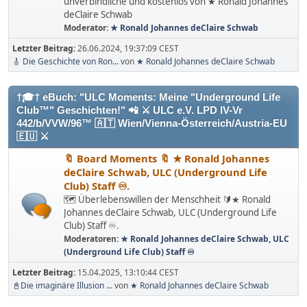
unverbindliche und kostenlos von ★ Ronald Johannes
deClaire Schwab
Moderator:
★ Ronald Johannes deClaire Schwab
Letzter Beitrag:
26.06.2024, 19:37:09 CEST
🎸 Die Geschichte von Ron...
von
★ Ronald Johannes deClaire Schwab
†🎓† eBuch: "ULC Moments: Meine "Underground Life
Club™" Geschichten!" 📲 ⚔ ULC e.V. LPD IV-Vr
442/b/VVW/96™ 🇦🇹 Wien/Vienna-Österreich/Austria-EU
🇪🇺 ⚔
🔖 Board Moments 🔖 ★ Ronald Johannes
deClaire Schwab, ULC (Underground Life
Club) Staff ♾.
🗺️ Überlebenswillen der Menschheit 🔰★ Ronald
Johannes deClaire Schwab, ULC (Underground Life
Club) Staff ♾.
Moderatoren:
★ Ronald Johannes deClaire Schwab
,
ULC
(Underground Life Club) Staff ♾
Letzter Beitrag:
15.04.2025, 13:10:44 CEST
📓Die imaginäre Illusion ...
von
★ Ronald Johannes deClaire Schwab