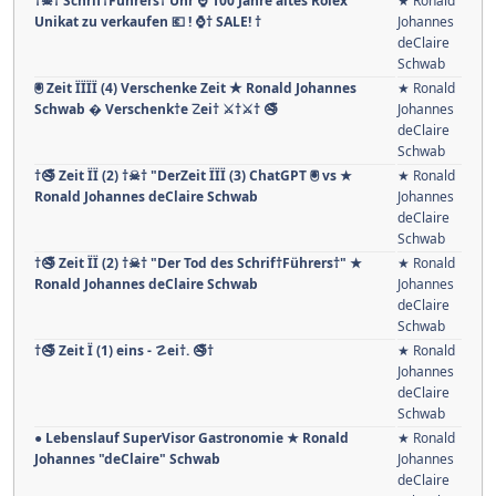
†☠† Schrif†Führers† Uhr ⌚ 100 Jahre altes Rolex
★ Ronald
Unikat zu verkaufen 💶 ! ⌚† SALE! †
Johannes
deClaire
Schwab
🖲 Zeit ÏÏÏÏ (4) Verschenke Zeit ★ Ronald Johannes
★ Ronald
Schwab � Verschenk†e ☡ei† ⚔†⚔† 🚭
Johannes
deClaire
Schwab
†🚭 Zeit ÏÏ (2) †☠† "DerZeit ÏÏÏ (3) ChatGPT 🖲 vs ★
★ Ronald
Ronald Johannes deClaire Schwab
Johannes
deClaire
Schwab
†🚭 Zeit ÏÏ (2) †☠† "Der Tod des Schrif†Führers†" ★
★ Ronald
Ronald Johannes deClaire Schwab
Johannes
deClaire
Schwab
†🚭 Zeit Ï (1) eins - ☡ei†. 🚭†
★ Ronald
Johannes
deClaire
Schwab
● Lebenslauf SuperVisor Gastronomie ★ Ronald
★ Ronald
Johannes "deClaire" Schwab
Johannes
deClaire