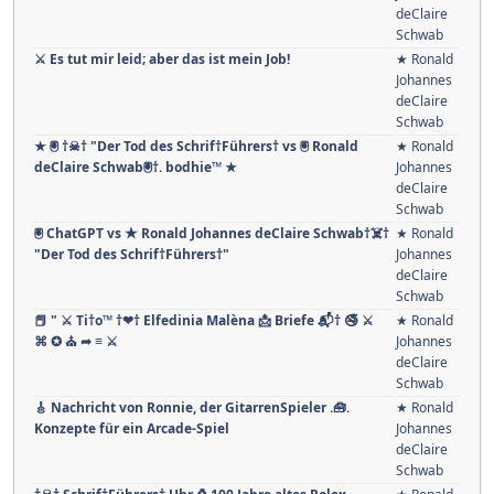
deClaire
Schwab
⚔ Es tut mir leid; aber das ist mein Job!
★ Ronald
Johannes
deClaire
Schwab
★ 🖲 †☠† "Der Tod des Schrif†Führers† vs 🖲 Ronald
★ Ronald
deClaire Schwab🖲†. bodhie™ ★
Johannes
deClaire
Schwab
🖲 ChatGPT vs ★ Ronald Johannes deClaire Schwab†☠†
★ Ronald
"Der Tod des Schrif†Führers†"
Johannes
deClaire
Schwab
📕 " ⚔ Ti†o™ †❤† Elfedinia Malèna 📩 Briefe 📬† 🚭 ⚔
★ Ronald
⌘ ✪ ⛪ ➦ ≡ ⚔
Johannes
deClaire
Schwab
🎸 Nachricht von Ronnie, der GitarrenSpieler .🧰.
★ Ronald
Konzepte für ein Arcade-Spiel
Johannes
deClaire
Schwab