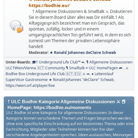
https://bodhie.eu/
† Allgemeine Diskussionen & Smalltalk ⚔ Diskutieren
Sie in diesem Board über alles was Dir einfällt.† Als
Alltagsgespräch bezeichnet man ein Gespräch, das
spontan, zufällig, locker und in einem
umgangssprachlichen Ton geführt wird, in dem es sich
zumeist um Themen der privaten Lebenssphäre
handelt
Moderator:
★ Ronald Johannes deClaire Schwab
Unter-Boards
🎓† Underground Life Club™ ➦
🎙 Allgemeine Diskussionen
ULC†Wien/Vienna 🇦🇹 Community 🎙 Smalltalk ≡ ULC HomePagen ➦
⚔
Bodhie Box Underground Life Club 🇦🇹 🇪🇺 ⚔ ➦
● Lebenslauf
SuperVisor Gastronomie ★ Ronald Johannes "deClaire" Schwab
https://wien.orf.at/player/live
† ULC Bodhie Kategorie Allgemeine Diskussionen ⚔ 📕
HomePage: https://bodhie.eu/moments
ULC Bodhie ist eine Kategorie für allgemeine Diskussionen. In dieser
Kategorie können verschiedene Themen und Fragen besprochen werden,
ohne eine spezifische Einschränkung auf ein bestimmtes Thema oder eine
Fachrichtung. Mitglieder oder Teilnehmer können hier frei über
verschiedene Angelegenheiten sprechen, Ideen austauschen, Meinungen