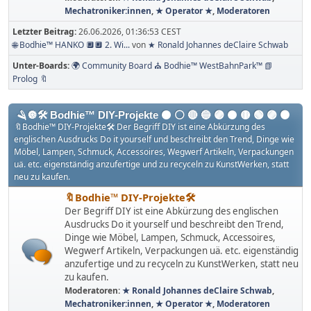
Mechatroniker:innen
,
★ Operator ★
,
Moderatoren
Letzter Beitrag:
26.06.2026, 01:36:53 CEST
🌐 Bodhie™ HANKO 🔲🔲 2. Wi...
von
★ Ronald Johannes deClaire Schwab
Unter-Boards
🌍 Community Board ⛪ Bodhie™ WestBahnPark™ 📗
Prolog 🔖
🪒🔘🛠️ Bodhie™ DIY-Projekte ⚫️ ⚪️ 🔴 🔵 🟣 ​​🟠​ 🟡​ 🟢​ ​🟣 ​🟤
🔖Bodhie™ DIY-Projekte🛠️ Der Begriff DIY ist eine Abkürzung des
englischen Ausdrucks Do it yourself und beschreibt den Trend, Dinge wie
Möbel, Lampen, Schmuck, Accessoires, Wegwerf Artikeln, Verpackungen
uä. etc. eigenständig anzufertige und zu recyceln zu KunstWerken, statt
neu zu kaufen.
🔖Bodhie™ DIY-Projekte🛠️
Der Begriff DIY ist eine Abkürzung des englischen
Ausdrucks Do it yourself und beschreibt den Trend,
Dinge wie Möbel, Lampen, Schmuck, Accessoires,
Wegwerf Artikeln, Verpackungen uä. etc. eigenständig
anzufertige und zu recyceln zu KunstWerken, statt neu
zu kaufen.
Moderatoren:
★ Ronald Johannes deClaire Schwab
,
Mechatroniker:innen
,
★ Operator ★
,
Moderatoren