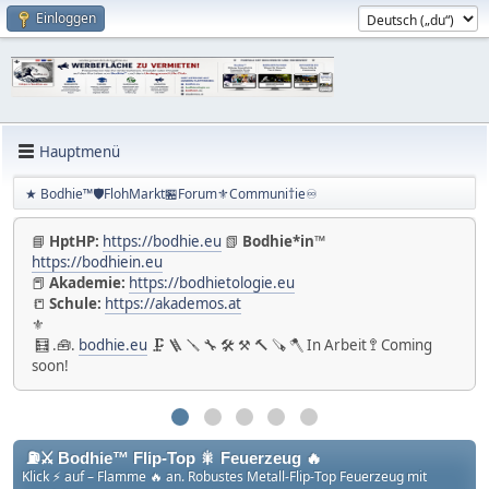
Einloggen
Hauptmenü
★ Bodhie™🛡️FlohMarkt🏪Forum⚜️Communi†ie♾️
📘
HptHP:
https://bodhie.eu
📗
Bodhie*in™
https://bodhiein.eu
📕
Akademie:
https://bodhietologie.eu
📒
Schule:
https://akademos.at
⚜
🧮 .🧰.
bodhie.eu
🗜 🪜 🪛 🔧 🛠 ⚒ 🔨 🪚 🪓 In Arbeit 🚏 Coming
soon!
⛽️⚔️ Bodhie™ Flip-Top 🎇 Feuerzeug 🔥
Klick ⚡ auf – Flamme 🔥 an. Robustes Metall-Flip-Top Feuerzeug mit