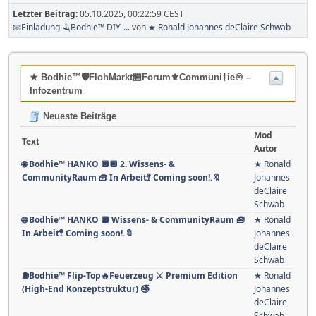
Letzter Beitrag:
05.10.2025, 00:22:59 CEST
📧Einladung 🪒Bodhie™ DIY-...
von
★ Ronald Johannes deClaire Schwab
★ Bodhie™🛡️FlohMarkt🏪Forum⚜️Communi†ie♾️ –
Infozentrum
Neueste Beiträge
Mod
Text
Autor
🌐 Bodhie™ HANKO 🔲🔲 2. Wissens- &
★ Ronald
CommunityRaum 🧰 In Arbeit🚏 Coming soon!.🔖
Johannes
deClaire
Schwab
🌐 Bodhie™ HANKO 🔲 Wissens- & CommunityRaum 🧰
★ Ronald
In Arbeit🚏 Coming soon!.🔖
Johannes
deClaire
Schwab
⛽️Bodhie™ Flip-Top🔥Feuerzeug ⚔️ Premium Edition
★ Ronald
(High-End Konzeptstruktur) 🚭
Johannes
deClaire
Schwab