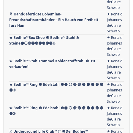
deClaire
Schwab
🔖 Handgefertigte Bohemian-
★ Ronald
Freundschaftsarmbänder – Ein Hauch von Freiheit
Johannes
fürs Han
deClaire
Schwab
★ Bodhie™Box Shop 🔘 Bodhie™ Stahl &
★ Ronald
Steine⚫️⚪️🔴🔵🟣🟠​🟡​🟢​🟣​®️
Johannes
deClaire
Schwab
★ Bodhie™ StahlTrommel Kohlenstoffstahl.🔘. zu
★ Ronald
verkaufen!
Johannes
deClaire
Schwab
★ Bodhie™ Ring 🔘 Edelstahl 🔘⚫️ ⚪️ 🔴 🔵 🟣 ​​🟠​ 🟡​ 🟢​ ​🟣 ​
★ Ronald
🟤®️
Johannes
deClaire
Schwab
★ Bodhie™ Ring 🔘 Edelstahl 🔘⚫️ ⚪️ 🔴 🔵 🟣 ​​🟠​ 🟡​ 🟢​ ​🟣 ​
★ Ronald
🟤®️
Johannes
deClaire
Schwab
⚔ Underground Life Club™ †" 🖲 Der Bodhie™
★ Ronald