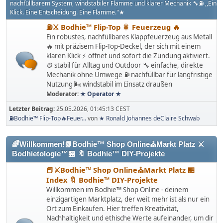
nachfüllbarem System, windstabiler Flamme und klarer Mechanik 🔧⛽️ ,,Ein
Klick. Eine Entscheidung. Eine Flamme."★
⛽️⚔️ Bodhie™ Flip-Top 🎇 Feuerzeug 🔥
Ein robustes, nachfüllbares Klappfeuerzeug aus Metall
🔥 mit präzisem Flip-Top-Deckel, der sich mit einem
klaren Klick ⚡ öffnet und sofort die Zündung aktiviert.
🪙 stabil für Alltag und Outdoor 🔧 einfache, direkte
Mechanik ohne Umwege ⛽ nachfüllbar für langfristige
Nutzung 🌬️ windstabil im Einsatz draußen
Moderator:
★ Operator ★
Letzter Beitrag:
25.05.2026, 01:45:13 CEST
⛽️Bodhie™ Flip-Top🔥Feuer...
von
★ Ronald Johannes deClaire Schwab
🌈Willkommen!📗Bodhie™ Shop Online⛪Markt Platz ⚔
Bodhietologie™🏪 🔖 Bodhie™ DIY-Projekte
📕⚔Bodhie™ Shop Online⛪Markt Platz 🏪
Index 🔖 Bodhie™ DIY-Projekte
Willkommen im Bodhie™ Shop Online - deinem
einzigartigen Marktplatz, der weit mehr ist als nur ein
Ort zum Einkaufen. Hier treffen Kreativität,
Nachhaltigkeit und ethische Werte aufeinander, um dir