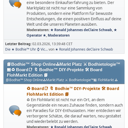
eine besondere Einkaufserfahrung zu bieten. Der
Marktplatz ist nicht nur eine Sammlung von
Produkten, sondern eine Plattform für bewusste
Entscheidungen, die einen positiven Einfluss auf deine
Welt und die unseres Planeten ausüben.
Moderatoren:
★ Ronald Johannes deClaire Schwab
,
★
Operator ★
,
Moderatoren
Letzter Beitrag:
02.03.2026, 13:39:48 CET
Die ★ Bodhie™ Uhr ⌚️ Vic...
von
★ Ronald Johannes deClaire Schwab
📘Bodhie™ Shop Online⛪Markt Platz ⚔ Bodhietologie™
🏪♻️ Board📑 🔖 Bodhie™ DIY-Projekte 🛠️ Board
FlohMarkt Edition 📘
📗Bodhie™ Shop Online⛪Markt Platz ⚔ Bodhietologie™🏪 FlohMarkt ⛪
♻️ Board📑 🔖 Bodhie™ DIY-Projekte 🛠️ Board
FlohMarkt Edition 📘
♻️ Ein FlohMarkt ist nicht nur ein Ort, an dem
Gegenstände ein neues Zuhause finden, sondern auch
ein Paradies für DIY-Enthusiasten. Hier entdecken wir
verborgene Schätze, die darauf warten, neu gestaltet
und wiederbelebt zu werden.
Moderatoren:
★ Ronald Johannes deClaire Schwab
,