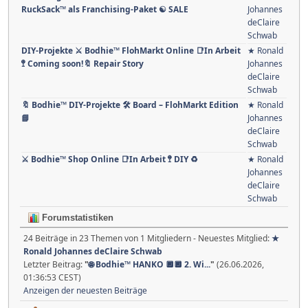
RuckSack™ als Franchising-Paket ☯ SALE
Johannes
deClaire
Schwab
DIY-Projekte ⚔ Bodhie™ FlohMarkt Online 📑In Arbeit
★ Ronald
🚏 Coming soon!🔖 Repair Story
Johannes
deClaire
Schwab
🔖 Bodhie™ DIY-Projekte 🛠️ Board – FlohMarkt Edition
★ Ronald
📘
Johannes
deClaire
Schwab
⚔ Bodhie™ Shop Online 📑In Arbeit 🚏 DIY ♻
★ Ronald
Johannes
deClaire
Schwab
Forumstatistiken
24 Beiträge in 23 Themen von 1 Mitgliedern - Neuestes Mitglied:
★
Ronald Johannes deClaire Schwab
Letzter Beitrag:
"
🌐 Bodhie™ HANKO 🔲🔲 2. Wi...
"
(26.06.2026,
01:36:53 CEST)
Anzeigen der neuesten Beiträge