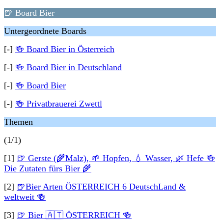
🍺 Board Bier
Untergeordnete Boards
[-]
🍻 Board Bier in Österreich
[-]
🍻 Board Bier in Deutschland
[-]
🍻 Board Bier
[-]
🍻 Privatbrauerei Zwettl
Themen
(1/1)
[1]
🍺 Gerste (🌾Malz), 🌱 Hopfen, 💧 Wasser, 🌿 Hefe 🍻
Die Zutaten fürs Bier 🌾
[2]
🍺Bier Arten ÖSTERREICH 6 DeutschLand &
weltweit 🍻
[3]
🍺 Bier 🇦🇹 ÖSTERREICH 🍻