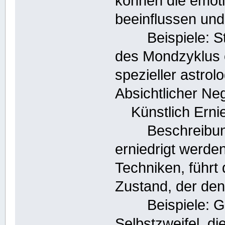
können die emoti
beeinflussen un
Beispiele: St
des Mondzyklus 
spezieller astrol
Absichtlicher Ne
Künstlich Ernie
Beschreibung:
erniedrigt werde
Techniken, führt
Zustand, der den
Beispiele: Gefü
Selbstzweifel, di