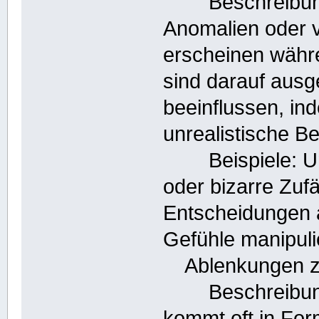
Beschreibung: 
Anomalien oder v
erscheinen währe
sind darauf ausg
beeinflussen, in
unrealistische B
Beispiele: Uner
oder bizarre Zufä
Entscheidungen 
Gefühle manipuli
Ablenkungen zu
Beschreibung:
kommt oft in Fo