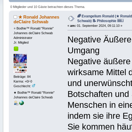
2170 mal)
0 Mitglieder und 10 Gäste betrachten dieses Thema.
🌈 Evangelium Ronald (★ Ronald
★ Ronald Johannes
Schwab) 📝 Philosophie ÏÏÏÏÏ.Ï
deClaire Schwab
«
am:
01. September 2024, 09:11:10 »
⭐️ Bodhie™ Ronald "Ronnie"
Johannes deClaire Schwab
Negative Äußere
Administrator
Jr. Mitglied
Umgang
Negative äußere 
wirksame Mittel
Beiträge: 84
und unerwünschte
Karma: +0/-0
Geschlecht:
Botschaften und 
★ Bodhie™ Ronald "Ronnie"
Johannes deClaire Schwab
Menschen in ein
indem sie ihre 
Sie kommen häufi