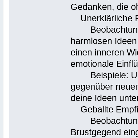
Gedanken, die oh
Unerklärliche F
Beobachtung: F
harmlosen Ideen
einen inneren Wi
emotionale Einflü
Beispiele: Unpr
gegenüber neuen
deine Ideen unte
Geballte Empfi
Beobachtung: E
Brustgegend ein