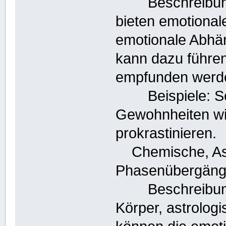
Beschreibung: 
bieten emotional
emotionale Abhän
kann dazu führen
empfunden werd
Beispiele: Sch
Gewohnheiten wi
prokrastinieren.
Chemische, Ast
Phasenübergän
Beschreibung:
Körper, astrolog