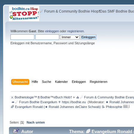
☄ Forum & Community Bodhie Hiop❗Das SMF Bodhie Buch
Willkommen
Gast
. Bitte
einloggen
oder
registrieren
.
Einloggen mit Benutzername, Passwort und Sitzungslänge
Übersicht
Hilfe
Suche
Kalender
Einloggen
Registrieren
⚔ Bodhietologie™📓Bodhie™eBuch Hiob†
»
⛪ ☄ Forum & Community Bodhie Evange
 ➦ ☄ Forum Bodhie Evangelium ⚜ https://bodhie.eu 
(Moderator:
★ Ronald Johannes
🌈 Evangelium Ronald (★ Ronald Johannes deClaire Schwab) 📝 Philosophie ÏÏÏÏÏ.Ï
Seiten: [
1
]
Nach unten
Autor
Thema: 🌈 Evangelium Ronald (★