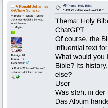
🚭 Thema: Holy Bibel
★ Ronald Johannes
deClaire Schwab
«
am:
10. Januar 2024, 12:36:16 »
⭐️ Bodhie™ Ronald "Ronnie"
Thema: Holy Bib
Johannes deClaire Schwab
Administrator
Jr. Mitglied
ChatGPT
Of course, the Bi
influential text 
What would you l
Beiträge: 84
Karma: +0/-0
Geschlecht:
Bible? Its history
★ Bodhie™ Ronald "Ronnie"
Johannes deClaire Schwab
else?
User
Was steht in der
Das Album hande