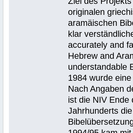
Ziel des Projekt
originalen griec
aramäischen Bibel
klar verständlich
accurately and fai
Hebrew and Aramai
understandable E
1984 wurde eine r
Nach Angaben der
ist die NIV Ende 
Jahrhunderts die
Bibelübersetzung
1994/95 kam mit 