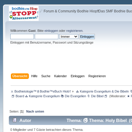
☄ Forum & Community Bodhie Hiop❗Das SMF Bodhie Buch
Willkommen
Gast
. Bitte
einloggen
oder
registrieren
.
Einloggen mit Benutzername, Passwort und Sitzungslänge
Übersicht
Hilfe
Suche
Kalender
Einloggen
Registrieren
⚔ Bodhietologie™📓Bodhie™eBuch Hiob†
»
 ⛪ Kategorie Evangelium & Die Bibeln
 📕 Board ⛪ Kategorie Evangelium 📚 Die Evangelien 🔖 Die Bibel 📕 
(Moderator:
★ R
Seiten: [
1
]
Nach unten
Autor
Thema: 🚭 Thema: Holy Bibel (
0 Mitglieder und 7 Gäste betrachten dieses Thema.