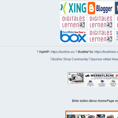
?
HptHP:
https://bodhie.eu
?
Bodhie*in:
https://bodhiein.
Ï
Bodhie Shop Community
Ï
Sponsor eMail News
Bitte teilen diese HomePage m