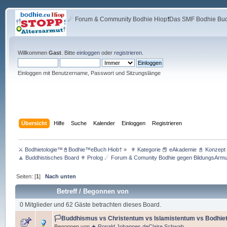
☄ Forum & Community Bodhie Hiop❗Das SMF Bodhie Buch
Willkommen
Gast
. Bitte
einloggen
oder
registrieren
.
Einloggen mit Benutzername, Passwort und Sitzungslänge
Übersicht
Hilfe
Suche
Kalender
Einloggen
Registrieren
⚔ Bodhietologie™📓Bodhie™eBuch Hiob†
»
 ⚜ Kategorie 📕 eAkademie 📓 Konzept 
🧘 Buddhistisches Board ⚜ Prolog ☄ Forum & Comunity Bodhie gegen BildungsArmu
Seiten: [
1
]
Nach unten
Betreff
/
Begonnen von
0 Mitglieder und 62 Gäste betrachten dieses Board.
🏳️Buddhismus vs Christentum vs Islamistentum vs Bodhiet
Begonnen von
★ Ronald Johannes deClaire Schwab