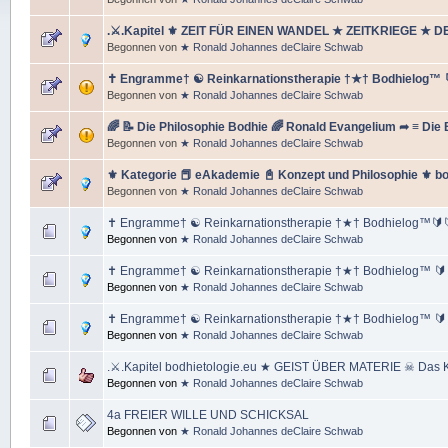
.⚔.Kapitel ⚜ ZEIT FÜR EINEN WANDEL ★ ZEITKRIEGE ★ D
Begonnen von
★ Ronald Johannes deClaire Schwab
✝️ Engramme† ☯️ Reinkarnationstherapie †★† Bodhielog™ 
Begonnen von
★ Ronald Johannes deClaire Schwab
🌈 📝 Die Philosophie Bodhie 🌈 Ronald Evangelium ➦ ≡ Die
Begonnen von
★ Ronald Johannes deClaire Schwab
⚜ Kategorie 📕 eAkademie 📓 Konzept und Philosophie ⚜ bo
Begonnen von
★ Ronald Johannes deClaire Schwab
✝️ Engramme† ☯️ Reinkarnationstherapie †★† Bodhielog™🔰
Begonnen von
★ Ronald Johannes deClaire Schwab
✝️ Engramme† ☯️ Reinkarnationstherapie †★† Bodhielog™ 🔰
Begonnen von
★ Ronald Johannes deClaire Schwab
✝️ Engramme† ☯️ Reinkarnationstherapie †★† Bodhielog™ 🔰
Begonnen von
★ Ronald Johannes deClaire Schwab
.⚔.Kapitel bodhietologie.eu ★ GEIST ÜBER MATERIE ☠ Das Ka
Begonnen von
★ Ronald Johannes deClaire Schwab
4a FREIER WILLE UND SCHICKSAL
Begonnen von
★ Ronald Johannes deClaire Schwab