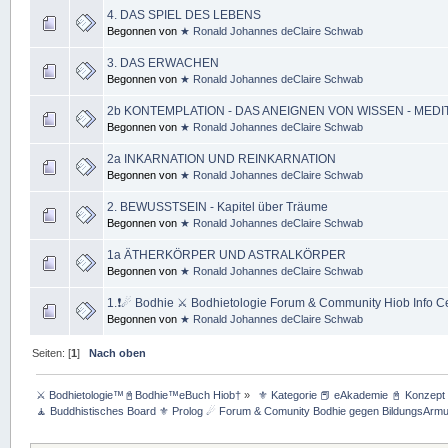
4. DAS SPIEL DES LEBENS
Begonnen von
★ Ronald Johannes deClaire Schwab
3. DAS ERWACHEN
Begonnen von
★ Ronald Johannes deClaire Schwab
2b KONTEMPLATION - DAS ANEIGNEN VON WISSEN - MEDI
Begonnen von
★ Ronald Johannes deClaire Schwab
2a INKARNATION UND REINKARNATION
Begonnen von
★ Ronald Johannes deClaire Schwab
2. BEWUSSTSEIN - Kapitel über Träume
Begonnen von
★ Ronald Johannes deClaire Schwab
1a ÄTHERKÖRPER UND ASTRALKÖRPER
Begonnen von
★ Ronald Johannes deClaire Schwab
1.❗☄ Bodhie ⚔ Bodhietologie Forum & Community Hiob Info C
Begonnen von
★ Ronald Johannes deClaire Schwab
Seiten: [
1
]
Nach oben
⚔ Bodhietologie™📓Bodhie™eBuch Hiob†
»
 ⚜ Kategorie 📕 eAkademie 📓 Konzept 
🧘 Buddhistisches Board ⚜ Prolog ☄ Forum & Comunity Bodhie gegen BildungsArmu