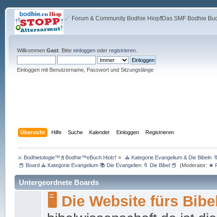
☄ Forum & Community Bodhie Hiop❗Das SMF Bodhie Buch
Willkommen
Gast
. Bitte
einloggen
oder
registrieren
.
Einloggen mit Benutzername, Passwort und Sitzungslänge
Übersicht
Hilfe
Suche
Kalender
Einloggen
Registrieren
⚔ Bodhietologie™📓Bodhie™eBuch Hiob†
»
 ⛪ Kategorie Evangelium & Die Bibeln
 📕 Board ⛪ Kategorie Evangelium 📚 Die Evangelien 🔖 Die Bibel 📕 
(Moderator:
★ R
Untergeordnete Boards
🖥 Die Website fürs Bib