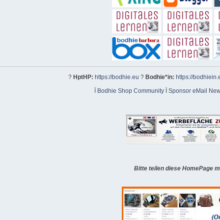
?
HptHP:
https://bodhie.eu
?
Bodhie*in:
https://bodhiein.
Ï
Bodhie Shop Community
Ï
Sponsor eMail News
Bitte teilen diese HomePage m