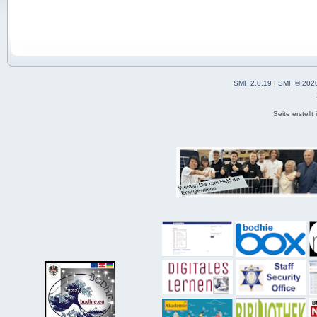
SMF 2.0.19
|
SMF © 202
Seite erstell