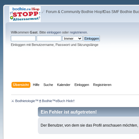
☄ Forum & Community Bodhie Hiop❗Das SMF Bodhie Buch
Willkommen
Gast
. Bitte
einloggen
oder
registrieren
.
Einloggen mit Benutzername, Passwort und Sitzungslänge
Übersicht
Hilfe
Suche
Kalender
Einloggen
Registrieren
⚔ Bodhietologie™📓Bodhie™eBuch Hiob†
Ein Fehler ist aufgetreten!
Der Benutzer, von dem sie das Profil anschauen möchten, ex