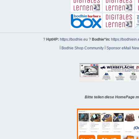
?
HptHP:
https://bodhie.eu
?
Bodhie*in:
https://bodhiein.
Ï
Bodhie Shop Community
Ï
Sponsor eMail News
Bitte teilen diese HomePage m