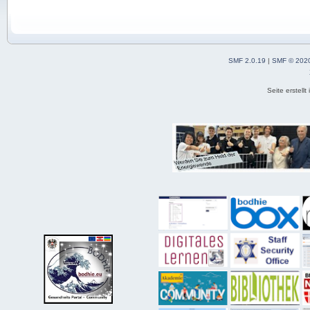
SMF 2.0.19
|
SMF © 202
Seite erstell