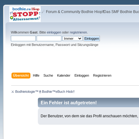
☄ Forum & Community Bodhie Hiop❗Das SMF Bodhie Buch
Willkommen
Gast
. Bitte
einloggen
oder
registrieren
.
Einloggen mit Benutzername, Passwort und Sitzungslänge
Übersicht
Hilfe
Suche
Kalender
Einloggen
Registrieren
⚔ Bodhietologie™📓Bodhie™eBuch Hiob†
Ein Fehler ist aufgetreten!
Der Benutzer, von dem sie das Profil anschauen möchten, ex