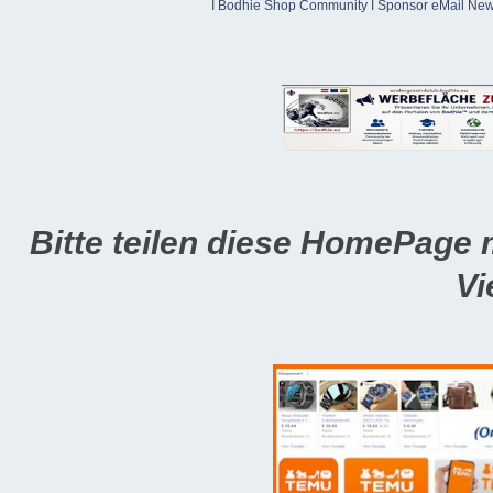
Ï
Bodhie Shop Community
Ï
Sponsor eMail News
Bitte teilen diese HomePage 
Vi