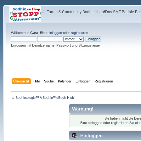
☄ Forum & Community Bodhie Hiop❗Das SMF Bodhie Buch
Willkommen
Gast
. Bitte
einloggen
oder
registrieren
.
Einloggen mit Benutzername, Passwort und Sitzungslänge
Übersicht
Hilfe
Suche
Kalender
Einloggen
Registrieren
⚔ Bodhietologie™📓Bodhie™eBuch Hiob†
Warnung!
Sie haben nicht die Ber
Bitte einloggen oder
registrieren Sie ei
Einloggen