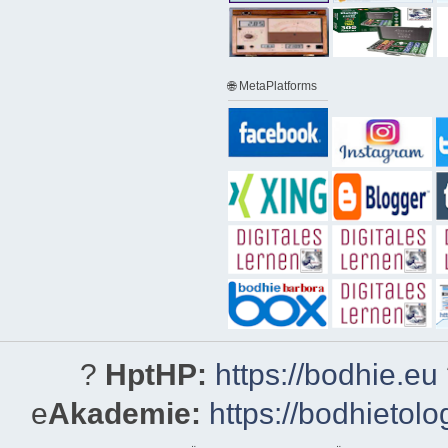
🌐 MetaPlatforms
?
HptHP:
https://bodhie.eu
e
Akademie:
https://bodhietolo