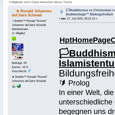
(Gelesen 1184 mal)
0 Mitglieder und 6 Gäste betrachten dieses Thema.
🏳️Buddhismus vs Christentum vs
★ Ronald Johannes
Bodhietologie™ Bildungsfreiheit
deClaire Schwab
«
am:
27. Juli 2025, 09:22:19 »
⭐️ Bodhie™ Ronald "Ronnie"
Johannes deClaire Schwab
Administrator
Jr. Mitglied
HptHomePageOf
🏳️Buddhism
Islamistent
Beiträge: 84
Karma: +0/-0
Bildungsfreihei
Geschlecht:
★ Bodhie™ Ronald "Ronnie"
🔰 Prolog
Johannes deClaire Schwab
In einer Welt, die
unterschiedliche
begegnen uns dre