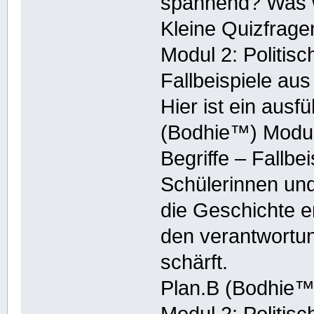
spannend? Was w
Kleine Quizfrag
Modul 2: Politisc
Fallbeispiele au
Hier ist ein ausf
(Bodhie™) Modul 
Begriffe – Fallb
Schülerinnen und
die Geschichte e
den verantwortu
schärft.
Plan.B (Bodhie™