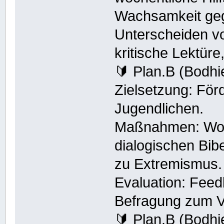
Wachsamkeit geg
Unterscheiden v
kritische Lektüre
🔰 Plan.B (Bodh
Zielsetzung: För
Jugendlichen.
Maßnahmen: Wor
dialogischen Bib
zu Extremismus.
Evaluation: Fee
Befragung zum V
🔰 Plan.B (Bodh