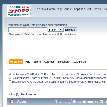
☄ Forum & Community Bodhie Hiop❗Das SMF Bodhie Buch
Willkommen
Gast
. Bitte
einloggen
oder
registrieren
.
Einloggen mit Benutzername, Passwort und Sitzungslänge
Übersicht
Hilfe
Suche
Kalender
Einloggen
Registrieren
⚔ Bodhietologie™📓Bodhie™eBuch Hiob†
»
 ⚜ Kategorie 📕 eAkademie 📓 Konzept 
🧘 Buddhistisches Board ⚜ Prolog ☄ Forum & Comunity Bodhie gegen BildungsArmu
🏳️Buddhismus vs Christentum vs Islamistentum vs Bodhietologie™ Bildungsfreiheit
Seiten: [
1
]
Nach unten
Autor
Thema: 🏳️Buddhismus vs Chris