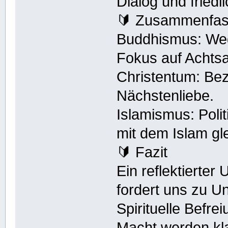
Dialog und friedl
🔰 Zusammenfa
Buddhismus: Weg
Fokus auf Achtsa
Christentum: Bez
Nächstenliebe.
Islamismus: Poli
mit dem Islam gl
🔰 Fazit
Ein reflektierter
fordert uns zu U
Spirituelle Befrei
Macht werden kla