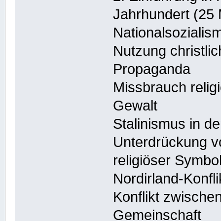
Jahrhundert (25 
Nationalsozialis
Nutzung christli
Propaganda
Missbrauch relig
Gewalt
Stalinismus in d
Unterdrückung v
religiöser Symboli
Nordirland-Konfli
Konflikt zwische
Gemeinschaft