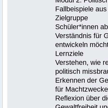
Modul 2: Politisc
Fallbeispiele au
Zielgruppe
Schüler*innen ab 
Verständnis für G
entwickeln möch
Lernziele
Verstehen, wie r
politisch missbr
Erkennen der Gef
für Machtzwecke 
Reflexion über d
Gewaltfreiheit u