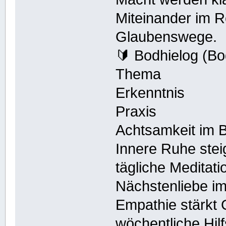
Miteinander im R
Glaubenswege.
🔰 Bodhielog (B
Thema
Erkenntnis
Praxis
Achtsamkeit im 
Innere Ruhe steig
tägliche Meditati
Nächstenliebe i
Empathie stärkt
wöchentliche Hilf