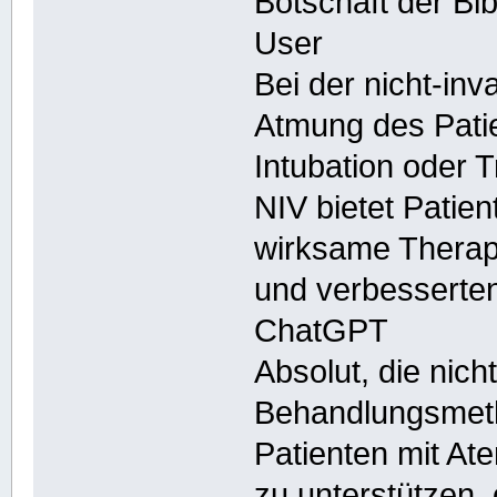
Botschaft der Bi
User
Bei der nicht-in
Atmung des Patie
Intubation oder T
NIV bietet Patien
wirksame Therapi
und verbesserte
ChatGPT
Absolut, die nich
Behandlungsmeth
Patienten mit At
zu unterstützen,