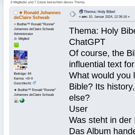
0 Mitglieder und 7 Gäste betrachten dieses Thema.
🚭 Thema: Holy Bibel
★ Ronald Johannes
deClaire Schwab
«
am:
10. Januar 2024, 12:36:16 »
⭐️ Bodhie™ Ronald "Ronnie"
Thema: Holy Bib
Johannes deClaire Schwab
Administrator
Jr. Mitglied
ChatGPT
Of course, the Bi
influential text 
What would you l
Beiträge: 84
Karma: +0/-0
Geschlecht:
Bible? Its history
★ Bodhie™ Ronald "Ronnie"
Johannes deClaire Schwab
else?
User
Was steht in der
Das Album hande