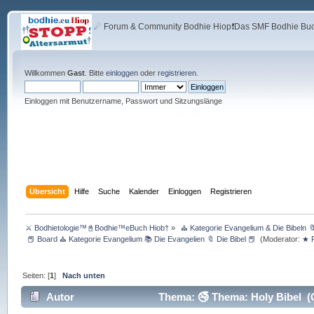
☄ Forum & Community Bodhie Hiop❗Das SMF Bodhie Buch
Willkommen
Gast
. Bitte
einloggen
oder
registrieren
.
Einloggen mit Benutzername, Passwort und Sitzungslänge
Übersicht
Hilfe
Suche
Kalender
Einloggen
Registrieren
⚔ Bodhietologie™📓Bodhie™eBuch Hiob†
»
 ⛪ Kategorie Evangelium & Die Bibeln
 📕 Board ⛪ Kategorie Evangelium 📚 Die Evangelien 🔖 Die Bibel 📕 
(Moderator:
★ R
Seiten: [
1
]
Nach unten
Autor
Thema: 🚭 Thema: Holy Bibel (