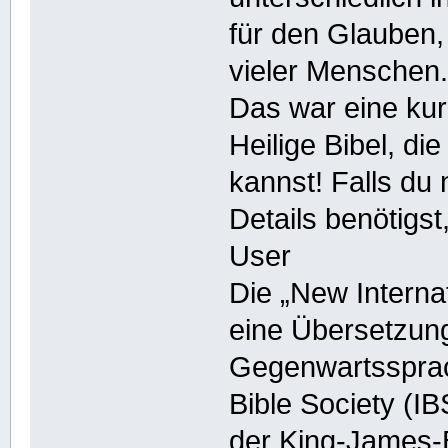
für den Glauben,
vieler Menschen
Das war eine ku
Heilige Bibel, di
kannst! Falls du
Details benötigst
User
Die „New Internat
eine Übersetzung
Gegenwartssprach
Bible Society (I
der King-James-B