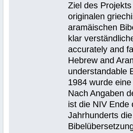
Ziel des Projekt
originalen griec
aramäischen Bibel
klar verständlich
accurately and fai
Hebrew and Aramai
understandable E
1984 wurde eine r
Nach Angaben der
ist die NIV Ende 
Jahrhunderts die
Bibelübersetzung