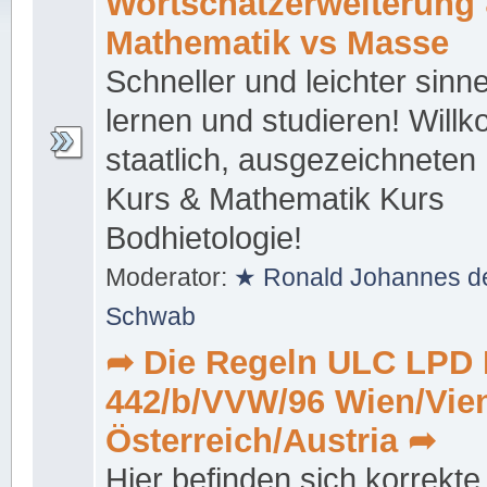
Wortschatzerweiterung
Mathematik vs Masse
Schneller und leichter sinn
lernen und studieren! Will
staatlich, ausgezeichneten
Kurs & Mathematik Kurs
Bodhietologie!
Moderator:
★ Ronald Johannes de
Schwab
➦ Die Regeln ULC LPD 
442/b/VVW/96 Wien/Vie
Österreich/Austria ➦
Hier befinden sich korrekte