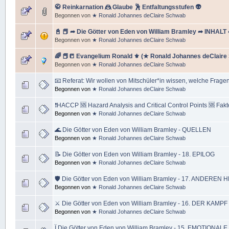
🥋 Reinkarnation 🤼 Glaube 🕺 Entfaltungsstufen 👽
Begonnen von
★ Ronald Johannes deClaire Schwab
📓 📕 ➦ Die Götter von Eden von William Bramley ➦ INHALT ➦
Begonnen von
★ Ronald Johannes deClaire Schwab
🌈 📕📒 Evangelium Ronald ⚜ (★ Ronald Johannes deClaire 
Begonnen von
★ Ronald Johannes deClaire Schwab
📧 Referat: Wir wollen von Mitschüler*in wissen, welche Fragen
Begonnen von
★ Ronald Johannes deClaire Schwab
❗HACCP 🆘 Hazard Analysis and Critical Control Points 🆘 Fakt
Begonnen von
★ Ronald Johannes deClaire Schwab
🌊 Die Götter von Eden von William Bramley - QUELLEN
Begonnen von
★ Ronald Johannes deClaire Schwab
📝 Die Götter von Eden von William Bramley - 18. EPILOG
Begonnen von
★ Ronald Johannes deClaire Schwab
🛡 Die Götter von Eden von William Bramley - 17. ANDEREN
Begonnen von
★ Ronald Johannes deClaire Schwab
⚔ Die Götter von Eden von William Bramley - 16. DER KA
Begonnen von
★ Ronald Johannes deClaire Schwab
Ï Die Götter von Eden von William Bramley - 15. EMOTION