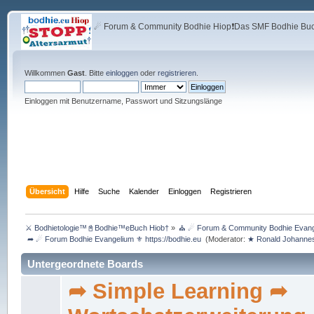
☄ Forum & Community Bodhie Hiop❗Das SMF Bodhie Buch
Willkommen
Gast
. Bitte
einloggen
oder
registrieren
.
Einloggen mit Benutzername, Passwort und Sitzungslänge
Übersicht
Hilfe
Suche
Kalender
Einloggen
Registrieren
⚔ Bodhietologie™📓Bodhie™eBuch Hiob†
»
⛪ ☄ Forum & Community Bodhie Evange
 ➦ ☄ Forum Bodhie Evangelium ⚜ https://bodhie.eu 
(Moderator:
★ Ronald Johannes
Untergeordnete Boards
➦ Simple Learning ➦