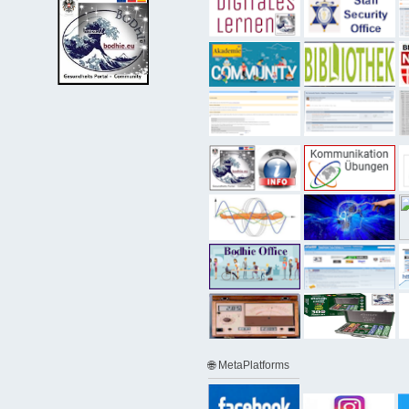
🌐 MetaPlatforms