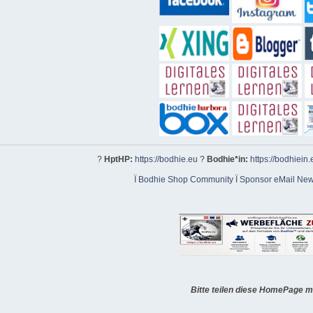
?
HptHP:
https://bodhie.eu
?
Bodhie*in:
https://bodhiein.
Ï
Bodhie Shop Community
Ï
Sponsor eMail News
Bitte teilen diese HomePage m