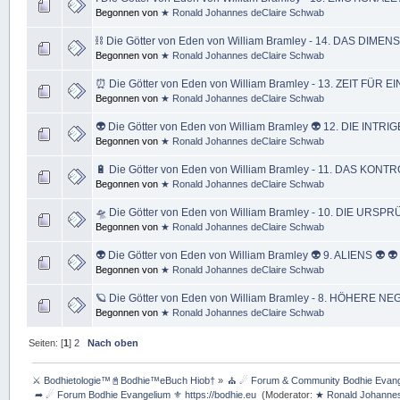
Begonnen von
★ Ronald Johannes deClaire Schwab
⛓ Die Götter von Eden von William Bramley - 14. DAS D
Begonnen von
★ Ronald Johannes deClaire Schwab
⏰ Die Götter von Eden von William Bramley - 13. ZEIT FÜR
Begonnen von
★ Ronald Johannes deClaire Schwab
👽 Die Götter von Eden von William Bramley 👽 12. DIE INTR
Begonnen von
★ Ronald Johannes deClaire Schwab
🔋 Die Götter von Eden von William Bramley - 11. DAS KO
Begonnen von
★ Ronald Johannes deClaire Schwab
🛸 Die Götter von Eden von William Bramley - 10. DIE U
Begonnen von
★ Ronald Johannes deClaire Schwab
👽 Die Götter von Eden von William Bramley 👽 9. ALIENS 👽 👽
Begonnen von
★ Ronald Johannes deClaire Schwab
🪐 Die Götter von Eden von William Bramley - 8. HÖHERE N
Begonnen von
★ Ronald Johannes deClaire Schwab
Seiten: [
1
]
2
Nach oben
⚔ Bodhietologie™📓Bodhie™eBuch Hiob†
»
⛪ ☄ Forum & Community Bodhie Evange
 ➦ ☄ Forum Bodhie Evangelium ⚜ https://bodhie.eu 
(Moderator:
★ Ronald Johannes