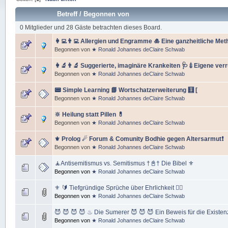
Betreff
/
Begonnen von
0 Mitglieder und 28 Gäste betrachten dieses Board.
👩‍💻👨‍💻 Allergien und Engramme 🎍 Eine ganzheitliche Met
Begonnen von
★ Ronald Johannes deClaire Schwab
👩‍🔬👨‍🔬 Suggerierte, imaginäre Krankeiten 🩺💉Eigene ver
Begonnen von
★ Ronald Johannes deClaire Schwab
📟 Simple Learning 📘 Wortschatzerweiterung 🧮 [
Begonnen von
★ Ronald Johannes deClaire Schwab
🔆 Heilung statt Pillen 💊
Begonnen von
★ Ronald Johannes deClaire Schwab
⚜ Prolog ☄ Forum & Comunity Bodhie gegen Altersarmut❗
Begonnen von
★ Ronald Johannes deClaire Schwab
🧘Antisemitismus vs. Semitismus †📓† Die Bibel ⚜
Begonnen von
★ Ronald Johannes deClaire Schwab
⚜️ 🔰 Tiefgründige Sprüche über Ehrlichkeit 🏳️‍🌈
Begonnen von
★ Ronald Johannes deClaire Schwab
😈 😈 😈 😈 ♨ Die Sumerer 😈 😈 😈 Ein Beweis für die Existen
Begonnen von
★ Ronald Johannes deClaire Schwab