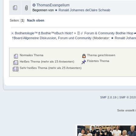
✪ ThomasEvangelium
Begonnen von
★ Ronald Johannes deClaire Schwab
Seiten: [
1
]
Nach oben
⚔ Bodhietologie™📓Bodhie™eBuch Hiob†
»
🗄 ☄ Forum & Community Bodhie Hiop ➦
 †Board Allgemeine Diskussion, Forum und Community
(Moderator:
★ Ronald Johan
Normales Thema
Thema geschlossen
Fixiertes Thema
Heißes Thema (mehr als 15 Antworten)
Sehr heißes Thema (mehr als 25 Antworten)
SMF 2.0.19
|
SMF © 202
Seite erstell