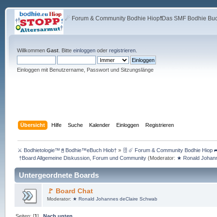
☄ Forum & Community Bodhie Hiop❗Das SMF Bodhie Buch
Willkommen
Gast
. Bitte
einloggen
oder
registrieren
.
Einloggen mit Benutzername, Passwort und Sitzungslänge
Übersicht
Hilfe
Suche
Kalender
Einloggen
Registrieren
⚔ Bodhietologie™📓Bodhie™eBuch Hiob†
»
🗄 ☄ Forum & Community Bodhie Hiop ➦
 †Board Allgemeine Diskussion, Forum und Community
(Moderator:
★ Ronald Johan
Untergeordnete Boards
🚩 Board Chat
Moderator:
★ Ronald Johannes deClaire Schwab
Seiten: [
1
]
Nach unten