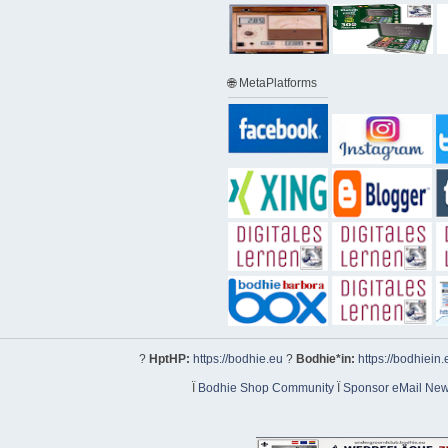
🌐 MetaPlatforms
?
HptHP:
https://bodhie.eu
?
Bodhie*in:
https://bodhiein.
Ï
Bodhie Shop Community
Ï
Sponsor eMail News