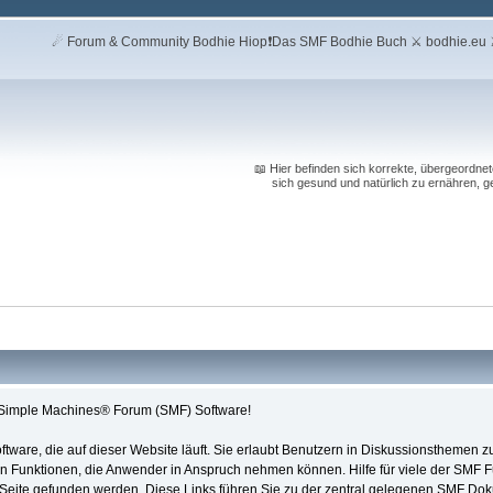
☄ Forum & Community Bodhie Hiop❗Das SMF Bodhie Buch ⚔ bodhie.eu ⚔ 
📖 Hier befinden sich korrekte, übergeordnet
sich gesund und natürlich zu ernähren, gei
imple Machines® Forum (SMF) Software!
Software, die auf dieser Website läuft. Sie erlaubt Benutzern in Diskussionsthem
en Funktionen, die Anwender in Anspruch nehmen können. Hilfe für viele der SMF
 Seite gefunden werden. Diese Links führen Sie zu der zentral gelegenen SMF Doku