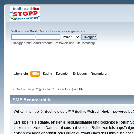
Willkommen
Gast
. Bitte
einloggen
oder
registrieren
.
Einloggen mit Benutzername, Passwort und Sitzungslänge
Übersicht
Hilfe
Suche
Kalender
Einloggen
Registrieren
⚔ Bodhietologie™📓Bodhie™eBuch Hiob†
»
Hilfe
SMF Benutzerhilfe
Willkommen bei ⚔ Bodhietologie™📓Bodhie™eBuch Hiob†, powered by S
SMF ist eine elegante, effiziente, leistungsfähige und kostenlose Forum 
zu kommunizieren. Darüber hinaus hat sie eine Reihe von leistungsfähig
entsprechenden Abschnitt, oder durch Auswahl eines der Links auf dieser