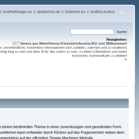
bodhietologie.eu ⚔ akademos.at/ ⚔ bodhiein.eu ⚔ bodhie.eu/box
Neuigkeiten:
🇦🇹
Servus aus Wien/Vienna-Österreich/Austria-EU! und Willkommen!
e, unverbindliche, kostenlose Informationen sich zubilden, zulernen und zu studieren;
stig klug zu sein und aktiv fit für das Leben zu sein, zu leben (Überleben) und weiter
konstrukiv, kommunikativ zu bleiben!
⚜
en zu einem bestimmten Thema in einer zuverlässigen und geordneten Form
 Funktionen kann entweder durch Klicken auf das Fragezeichen neben dem
mentation auf der offiziellen Simple Machines Website.