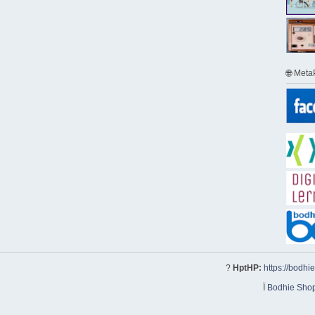
🌐 Meta
?
HptHP:
https://bodhi
Ï
Bodhie Sho