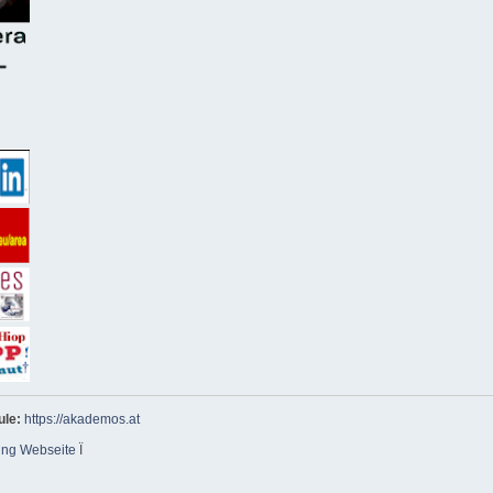
ule:
https://akademos.at
ing Webseite
Ï