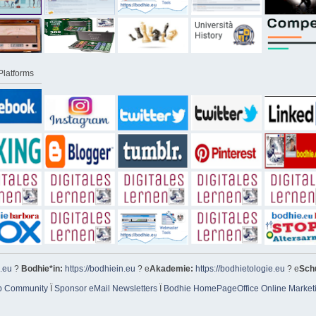
Platforms
e.eu
?
Bodhie*in:
https://bodhiein.eu
? e
Akademie:
https://bodhietologie.eu
? e
Sch
p Community
Ï
Sponsor eMail Newsletters
Ï
Bodhie HomePageOffice Online Market