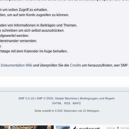
n um vollen Zugriff zu erhalten.
den, um auf sein Konto zugreifen zu können.
inden von Informationen in Beiträgen und Themen.
e schreiben um sich selbst auszudrücken.
ufgewertet werden.
ntereinander versenden.
s.
tstage mit dem Kalender im Auge behalten.
 Dokumentation Wiki
und überprüfen Sie die
Credits
um herauszufinden, wer SMF z
SMF 2.0.19
|
SMF © 2020
,
Simple Machines
|
Bedingungen und Regeln
XHTML
RSS
WAP2
Seite erstellt in 0.042 Sekunden mit 11 Abfragen.