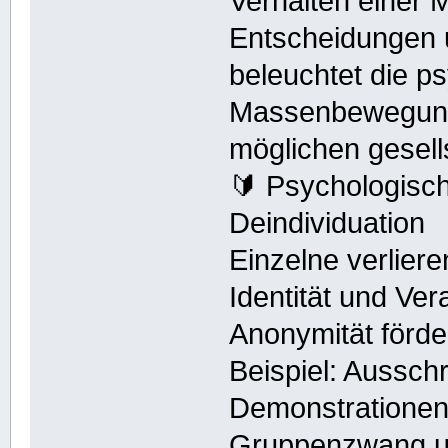
Verhalten einer
Entscheidungen 
beleuchtet die 
Massenbewegung
möglichen gesel
🔰 Psychologis
Deindividuation
Einzelne verliere
Identität und Vera
Anonymität förde
Beispiel: Aussch
Demonstrationen
Gruppenzwang u