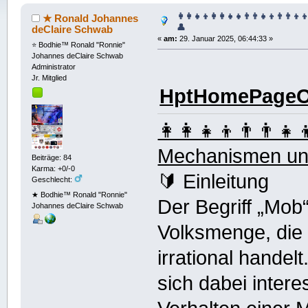
👩‍👩‍👧‍👦👩‍👩‍👧‍👧👨‍👨‍👧‍👦👨‍👨‍
★ Ronald Johannes
👤
deClaire Schwab
«
am:
29. Januar 2025, 06:44:33 »
⭐️ Bodhie™ Ronald "Ronnie"
Johannes deClaire Schwab
Administrator
Jr. Mitglied
HptHomePageOf
👩‍👩‍👧‍👦👨‍👨‍👧‍
Mechanismen und
Beiträge: 84
Karma: +0/-0
🔰 Einleitung
Geschlecht:
★ Bodhie™ Ronald "Ronnie"
Der Begriff „Mob
Johannes deClaire Schwab
Volksmenge, die i
irrational handel
sich dabei inter