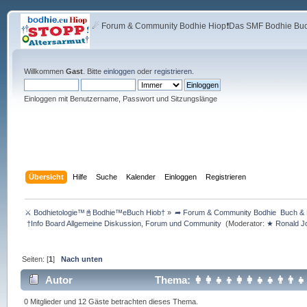
☄ Forum & Community Bodhie Hiop❗Das SMF Bodhie Buch
Willkommen
Gast
. Bitte
einloggen
oder
registrieren
.
Einloggen mit Benutzername, Passwort und Sitzungslänge
Übersicht
Hilfe
Suche
Kalender
Einloggen
Registrieren
⚔ Bodhietologie™📓Bodhie™eBuch Hiob†
»
➦ Forum & Community Bodhie  Buch & F
 †Info Board Allgemeine Diskussion, Forum und Community 
(Moderator:
★ Ronald J
Seiten: [
1
]
Nach unten
Autor
Thema: 👩‍👩‍👧‍👦👩‍👩‍👧‍👧👨‍👨
0 Mitglieder und 12 Gäste betrachten dieses Thema.