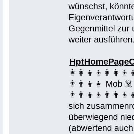
wünschst, könnt
Eigenverantwortu
Gegenmittel zur 
weiter ausführen
HptHomePageOf
👩‍👩‍👧‍👦👩‍👩‍👦‍
👨‍👨‍👧‍👧 Mob ☠️ 
👨‍👨‍👧‍👦👨‍👨‍
sich zusammenr
überwiegend nied
(abwertend auch 