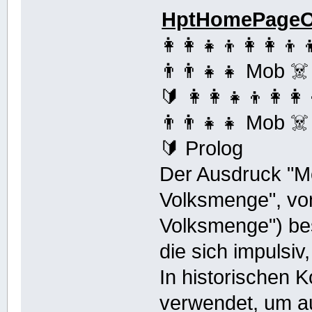
HptHomePageOf
👩‍👩‍👧‍👦👩‍👩‍👦‍
👨‍👨‍👧‍👧 Mob ☠️
🔰 👩‍👩‍👧‍👦👩‍👩‍
👨‍👨‍👧‍👧 Mob ☠️
🔰 Prolog
Der Ausdruck "Mo
Volksmenge", von 
Volksmenge") be
die sich impulsiv,
In historischen K
verwendet, um 