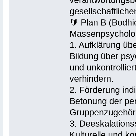
verantwortungsb
gesellschaftlich
🔰 Plan B (Bodh
Massenpsycholo
1. Aufklärung ü
Bildung über psy
und unkontrolli
verhindern.
2. Förderung ind
Betonung der per
Gruppenzugehöri
3. Deeskalations
Kulturelle und 