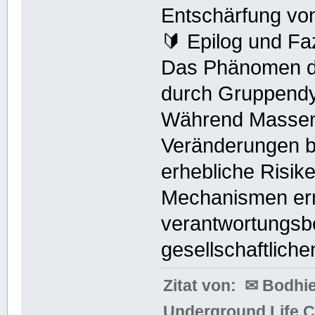
Entschärfung vo
🔰 Epilog und Faz
Das Phänomen de
durch Gruppendy
Während Massen
Veränderungen b
erhebliche Risik
Mechanismen ermö
verantwortungsb
gesellschaftlich
Zitat von: ✉ Bodh
Underground Life 