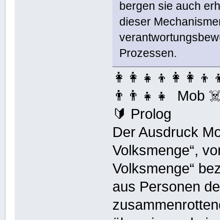
bergen sie auch erh
dieser Mechanismen 
verantwortungsbewu
Prozessen.
👩‍👩‍👧‍👦👩‍👩‍👦‍
👨‍👨‍👧‍👧 Mob ☠
🔰 Prolog
Der Ausdruck Mo
Volksmenge“, von
Volksmenge“ beze
aus Personen des
zusammenrotten