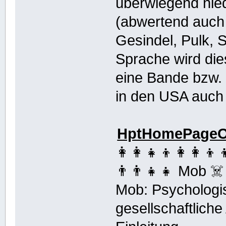
überwiegend nied
(abwertend auch 
Gesindel, Pulk, 
Sprache wird die
eine Bande bzw. 
in den USA auch 
HptHomePageOf
👩‍👩‍👧‍👦👩‍👩‍👦‍
👨‍👨‍👧‍👧 Mob
Mob: Psycholog
gesellschaftlich