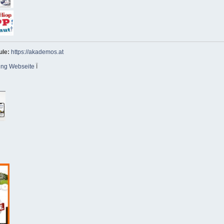
ule:
https://akademos.at
ing Webseite
Ï