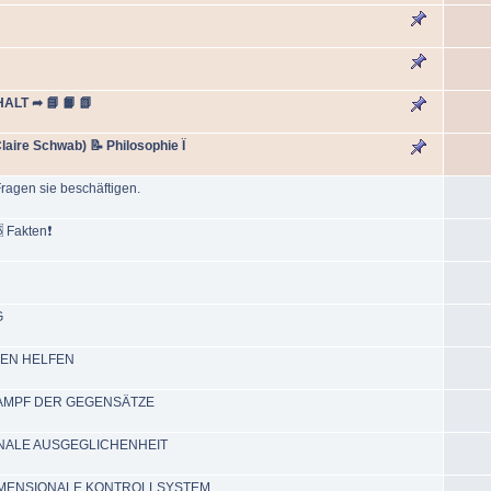
HALT ➦ 📘 📙 📗
aire Schwab) 📝 Philosophie Ï
Fragen sie beschäftigen.
 Fakten❗
G
DEREN HELFEN
ER KAMPF DER GEGENSÄTZE
OTIONALE AUSGEGLICHENHEIT
DAS DIMENSIONALE KONTROLLSYSTEM