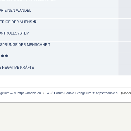
T FÜR EINEN WANDEL
 INTRIGE DER ALIENS 👽
AS KONTROLLSYSTEM
DIE URSPRÜNGE DER MENSCHHEIT
 👽 👽
HERE NEGATIVE KRÄFTE
lium ➦ ⚜ https://bodhie.eu 
»
 ➦ ☄ Forum Bodhie Evangelium ⚜ https://bodhie.eu 
(Moder