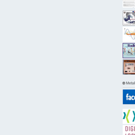
🌐 Meta