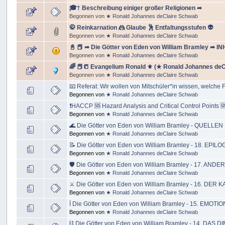
🎓† Beschreibung einiger großer Religionen ➦
Begonnen von
★ Ronald Johannes deClaire Schwab
🥋 Reinkarnation 🤼 Glaube 🕺 Entfaltungsstufen 👽
Begonnen von
★ Ronald Johannes deClaire Schwab
📓 📕 ➦ Die Götter von Eden von William Bramley ➦ IN
Begonnen von
★ Ronald Johannes deClaire Schwab
🌈 📕📒 Evangelium Ronald ⚜ (★ Ronald Johannes deCl
Begonnen von
★ Ronald Johannes deClaire Schwab
📧 Referat: Wir wollen von Mitschüler*in wissen, welche 
Begonnen von
★ Ronald Johannes deClaire Schwab
❗HACCP 🆘 Hazard Analysis and Critical Control Points 
Begonnen von
★ Ronald Johannes deClaire Schwab
🌊 Die Götter von Eden von William Bramley - QUELLEN
Begonnen von
★ Ronald Johannes deClaire Schwab
📝 Die Götter von Eden von William Bramley - 18. EPILO
Begonnen von
★ Ronald Johannes deClaire Schwab
🛡 Die Götter von Eden von William Bramley - 17. AN
Begonnen von
★ Ronald Johannes deClaire Schwab
⚔ Die Götter von Eden von William Bramley - 16. D
Begonnen von
★ Ronald Johannes deClaire Schwab
Ï Die Götter von Eden von William Bramley - 15. EM
Begonnen von
★ Ronald Johannes deClaire Schwab
⛓ Die Götter von Eden von William Bramley - 14. 