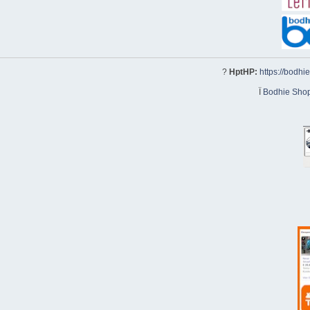
?
HptHP:
https://bodhi
Ï
Bodhie Sho