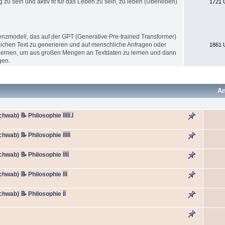
g zu sein und aktiv fit für das Leben zu sein, zu leben (Überleben)
1721 
genzmodell, das auf der GPT (Generative Pre-trained Transformer)
hnlichen Text zu generieren und auf menschliche Anfragen oder
1861 
Lernen, um aus großen Mengen an Textdaten zu lernen und dann
gen.
An
ab) 📝 Philosophie ÏÏÏÏÏ.Ï
wab) 📝 Philosophie ÏÏÏÏÏ
wab) 📝 Philosophie ÏÏÏÏ
wab) 📝 Philosophie ÏÏÏ
hwab) 📝 Philosophie ÏÏ