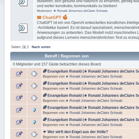
studieren; sich gesund und natürlich zu ernähren, geistig klu
und weiter konstrukiv, kommunikativ zu bleiben!
Moderator:
★ Ronald Johannes deClaire Schwab
📟 ChatGPT 🗳
ChatGPT ist ein von OpenAI entwickeltes künstliches Intelli
-Architektur basiert. Es ist darauf spezialisiert, menschenä
Anweisungen zu antworten. Das Modell nutzt maschinelles 
aufgrund dieses Lernens menschenähnlichen Text zu erzeu
Seiten: [
1
]
2
Nach unten
Betreff
/
Begonnen von
0 Mitglieder und 157 Gäste betrachten dieses Board.
🌈 Evangelium Ronald (★ Ronald Johannes deClaire Schw
Begonnen von
★ Ronald Johannes deClaire Schwab
🌈 Evangelium Ronald (★ Ronald Johannes deClaire Sch
Begonnen von
★ Ronald Johannes deClaire Schwab
🌈 Evangelium Ronald (★ Ronald Johannes deClaire Sch
Begonnen von
★ Ronald Johannes deClaire Schwab
🌈 Evangelium Ronald (★ Ronald Johannes deClaire Sch
Begonnen von
★ Ronald Johannes deClaire Schwab
🌈 Evangelium Ronald (★ Ronald Johannes deClaire Sc
Begonnen von
★ Ronald Johannes deClaire Schwab
🫵 Wer wirft den Engel aus der Hölle?
Begonnen von
★ Ronald Johannes deClaire Schwab