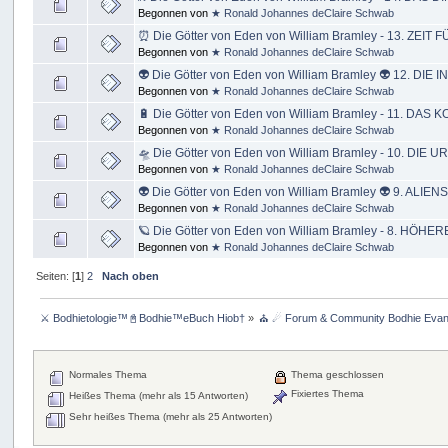
Begonnen von
★ Ronald Johannes deClaire Schwab
⏰ Die Götter von Eden von William Bramley - 13. ZEI
Begonnen von
★ Ronald Johannes deClaire Schwab
👽 Die Götter von Eden von William Bramley 👽 12. DIE
Begonnen von
★ Ronald Johannes deClaire Schwab
🔋 Die Götter von Eden von William Bramley - 11. D
Begonnen von
★ Ronald Johannes deClaire Schwab
🛸 Die Götter von Eden von William Bramley - 10. 
Begonnen von
★ Ronald Johannes deClaire Schwab
👽 Die Götter von Eden von William Bramley 👽 9. ALIENS
Begonnen von
★ Ronald Johannes deClaire Schwab
🪐 Die Götter von Eden von William Bramley - 8. HÖ
Begonnen von
★ Ronald Johannes deClaire Schwab
Seiten: [
1
]
2
Nach oben
⚔ Bodhietologie™📓Bodhie™eBuch Hiob†
»
⛪ ☄ Forum & Community Bodhie Evange
Normales Thema
Thema geschlossen
Fixiertes Thema
Heißes Thema (mehr als 15 Antworten)
Sehr heißes Thema (mehr als 25 Antworten)