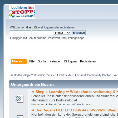
Willkommen
Gast
. Bitte
einloggen
oder
registrieren
.
Einloggen mit Benutzername, Passwort und Sitzungslänge
Übersicht
Hilfe
Suche
Kalender
Einloggen
Registrieren
⚔ Bodhietologie™📓Bodhie™eBuch Hiob†
»
⛪ ☄ Forum & Community Bodhie Evange
Untergeordnete Boards
➦ Simple Learning ➦ Wortschatzerweiterung & 
Schneller und leichter sinnerfassend lernen und studieren!
Mathematik Kurs Bodhietologie!
Moderator:
★ Ronald Johannes deClaire Schwab
➦ Die Regeln ULC LPD IV-Vr 442/b/VVW/96 Wien/
Hier befinden sich korrekte, übergeordnete, unverbindliche,