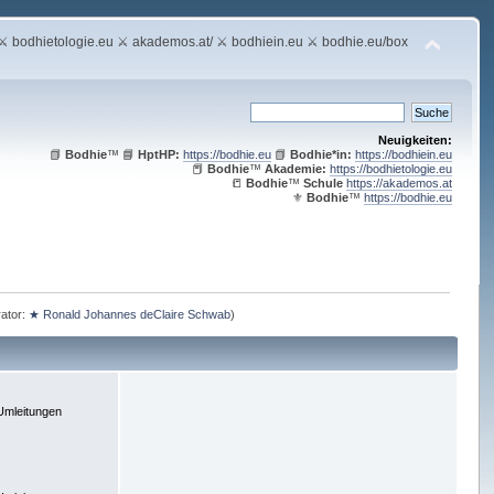
bodhietologie.eu ⚔ akademos.at/ ⚔ bodhiein.eu ⚔ bodhie.eu/box
Neuigkeiten:
📗
Bodhie
™ 📘
HptHP:
https://bodhie.eu
📗
Bodhie*in:
https://bodhiein.eu
📕
Bodhie
™
Akademie:
https://bodhietologie.eu
📒
Bodhie
™
Schule
https://akademos.at
⚜
Bodhie
™
https://bodhie.eu
ator:
★ Ronald Johannes deClaire Schwab
)
Umleitungen