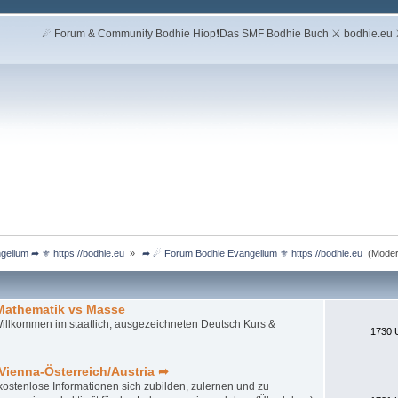
☄ Forum & Community Bodhie Hiop❗Das SMF Bodhie Buch ⚔ bodhie.eu ⚔ 
lium ➦ ⚜ https://bodhie.eu 
»
 ➦ ☄ Forum Bodhie Evangelium ⚜ https://bodhie.eu 
(Moder
Mathematik vs Masse
 Willkommen im staatlich, ausgezeichneten Deutsch Kurs &
1730 
Vienna-Österreich/Austria ➦
 kostenlose Informationen sich zubilden, zulernen und zu