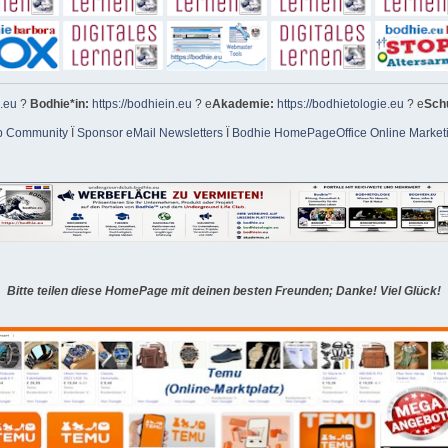
e.eu
?
Bodhie*in:
https://bodhiein.eu
? e
Akademie:
https://bodhietologie.eu
? e
Sch
p Community
Ï
Sponsor eMail Newsletters
Ï
Bodhie HomePageOffice Online Market
Bitte teilen diese HomePage mit deinen besten Freunden; Danke! Viel Glück!