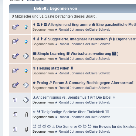
Betreff
/
Begonnen von
0 Mitglieder und 51 Gäste betrachten dieses Board.
👩‍💻👨‍💻 Allergien und Engramme 🎍 Eine ganzheitliche Met
Begonnen von
★ Ronald Johannes deClaire Schwab
👩‍🔬👨‍🔬 Suggerierte, imaginäre Krankeiten 🩺💉Eigene ver
Begonnen von
★ Ronald Johannes deClaire Schwab
📟 Simple Learning 📘 Wortschatzerweiterung 🧮 [
Begonnen von
★ Ronald Johannes deClaire Schwab
🔆 Heilung statt Pillen 💊
Begonnen von
★ Ronald Johannes deClaire Schwab
⚜ Prolog ☄ Forum & Comunity Bodhie gegen Altersarmut❗
Begonnen von
★ Ronald Johannes deClaire Schwab
🧘Antisemitismus vs. Semitismus †📓† Die Bibel ⚜
Begonnen von
★ Ronald Johannes deClaire Schwab
⚜️ 🔰 Tiefgründige Sprüche über Ehrlichkeit 🏳️‍🌈
Begonnen von
★ Ronald Johannes deClaire Schwab
😈 😈 😈 😈 ♨ Die Sumerer 😈 😈 😈 Ein Beweis für die Existen
Begonnen von
★ Ronald Johannes deClaire Schwab