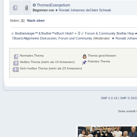
✪ ThomasEvangelium
Begonnen von
★ Ronald Johannes deClaire Schwab
Seiten: [
1
]
Nach oben
⚔ Bodhietologie™📓Bodhie™eBuch Hiob†
»
🗄 ☄ Forum & Community Bodhie Hiop ➦
 †Board Allgemeine Diskussion, Forum und Community
(Moderator:
★ Ronald Johan
Normales Thema
Thema geschlossen
Fixiertes Thema
Heißes Thema (mehr als 15 Antworten)
Sehr heißes Thema (mehr als 25 Antworten)
SMF 2.0.19
|
SMF © 202
Seite erstell