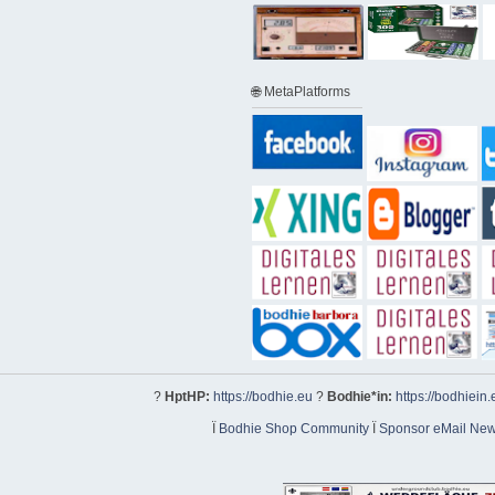
🌐 MetaPlatforms
?
HptHP:
https://bodhie.eu
?
Bodhie*in:
https://bodhiein.
Ï
Bodhie Shop Community
Ï
Sponsor eMail News