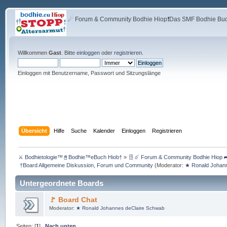
☄ Forum & Community Bodhie Hiop❗Das SMF Bodhie Buch
Willkommen
Gast
. Bitte
einloggen
oder
registrieren
.
Einloggen mit Benutzername, Passwort und Sitzungslänge
Übersicht
Hilfe
Suche
Kalender
Einloggen
Registrieren
⚔ Bodhietologie™📓Bodhie™eBuch Hiob†
»
🗄 ☄ Forum & Community Bodhie Hiop ➦
 †Board Allgemeine Diskussion, Forum und Community
(Moderator:
★ Ronald Johan
Untergeordnete Boards
🚩 Board Chat
Moderator:
★ Ronald Johannes deClaire Schwab
Seiten: [
1
]
Nach unten