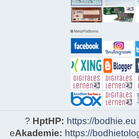
🌐 MetaPlatforms
?
HptHP:
https://bodhie.eu
e
Akademie:
https://bodhietolo