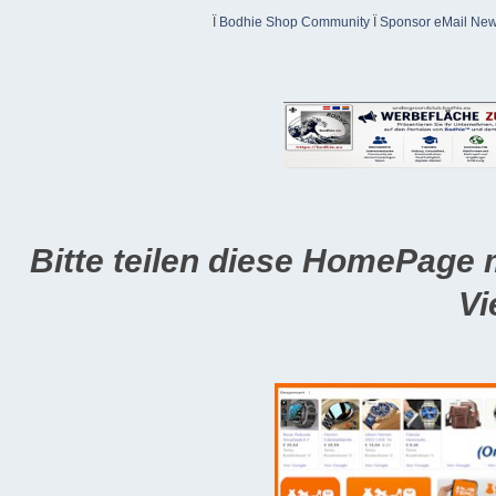
Ï
Bodhie Shop Community
Ï
Sponsor eMail News
Bitte teilen diese HomePage 
Vi