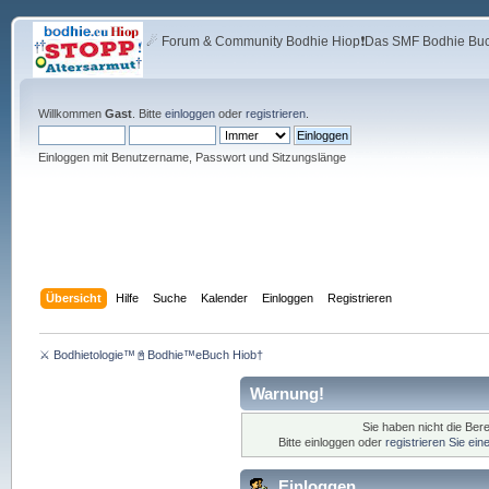
☄ Forum & Community Bodhie Hiop❗Das SMF Bodhie Buch
Willkommen
Gast
. Bitte
einloggen
oder
registrieren
.
Einloggen mit Benutzername, Passwort und Sitzungslänge
Übersicht
Hilfe
Suche
Kalender
Einloggen
Registrieren
⚔ Bodhietologie™📓Bodhie™eBuch Hiob†
Warnung!
Sie haben nicht die Ber
Bitte einloggen oder
registrieren Sie ei
Einloggen