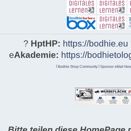
?
HptHP:
https://bodhie.eu
e
Akademie:
https://bodhietolo
Ï
Bodhie Shop Community
Ï
Sponsor eMail News
Bitte teilen diese HomePage 