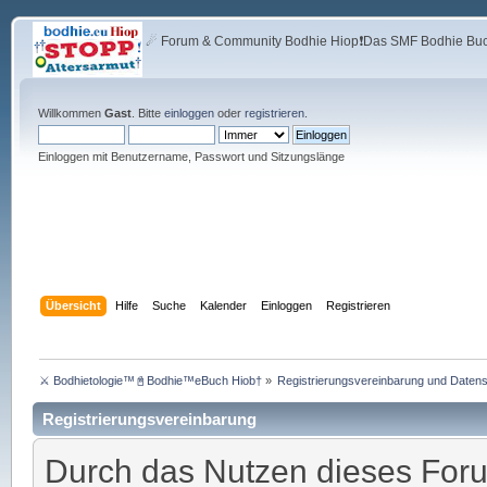
☄ Forum & Community Bodhie Hiop❗Das SMF Bodhie Buch
Willkommen
Gast
. Bitte
einloggen
oder
registrieren
.
Einloggen mit Benutzername, Passwort und Sitzungslänge
Übersicht
Hilfe
Suche
Kalender
Einloggen
Registrieren
⚔ Bodhietologie™📓Bodhie™eBuch Hiob†
»
Registrierungsvereinbarung und Datensc
Registrierungsvereinbarung
Durch das Nutzen dieses Foru