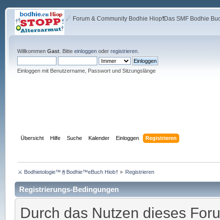
☄ Forum & Community Bodhie Hiop❗Das SMF Bodhie Buch
Willkommen
Gast
. Bitte
einloggen
oder
registrieren
.
Einloggen mit Benutzername, Passwort und Sitzungslänge
Übersicht
Hilfe
Suche
Kalender
Einloggen
Registrieren
⚔ Bodhietologie™📓Bodhie™eBuch Hiob†
»
Registrieren
Registrierungs-Bedingungen
Durch das Nutzen dieses Foru