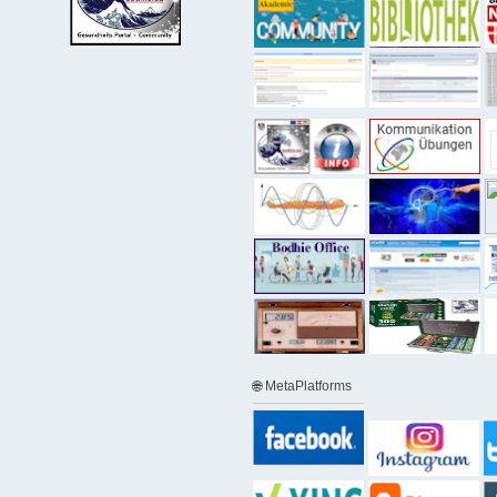
🌐 MetaPlatforms