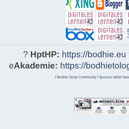
?
HptHP:
https://bodhie.eu
e
Akademie:
https://bodhietolo
Ï
Bodhie Shop Community
Ï
Sponsor eMail News