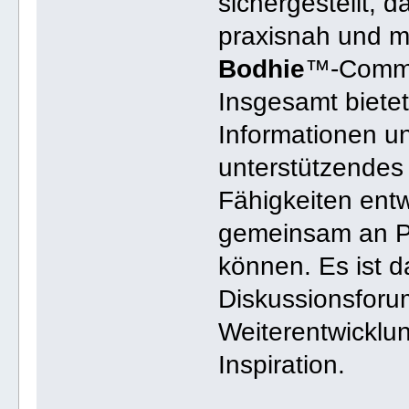
sichergestellt, d
praxisnah und m
Bodhie
™-Commun
Insgesamt biete
Informationen un
unterstützendes 
Fähigkeiten ent
gemeinsam an Pr
können. Es ist d
Diskussionsforum
Weiterentwicklu
Inspiration.