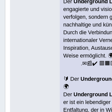
Der
Underground L
engagierte und visio
verfolgen, sondern 
nachhaltige und kün
Durch die Verbindu
internationaler Vern
Inspiration, Austaus
Weise ermöglicht. 
.✉📰✔️ 🟥🟧
🔰 Der
Underground
🌍
Der
Underground L
er ist ein lebendige
Entfaltung, der in 