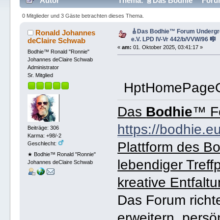
Autor
Thema: 🎸Das Bodhie™ Forum 
(Gelesen 1605 mal)
0 Mitglieder und 3 Gäste betrachten dieses Thema.
🎸Das Bodhie™ Forum Undergr
Ronald Johannes
e.V. LPD IV-Vr 442/b/VVW/96 🎼
deClaire Schwab
«
am:
01. Oktober 2025, 03:41:17 »
Bodhie™ Ronald "Ronnie"
Johannes deClaire Schwab
Administrator
Sr. Mitglied
HptHomePageO
Das
Bodhie
™ F
https://bodhie.e
Beiträge: 306
Karma: +98/-2
Plattform des Bo
Geschlecht:
★ Bodhie™ Ronald "Ronnie"
lebendiger Treff
Johannes deClaire Schwab
kreative Entfaltu
Das Forum richt
erweitern, persö