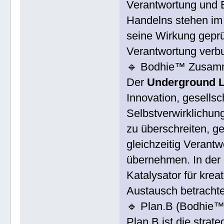
Verantwortung und 
Handelns stehen im Z
seine Wirkung geprüf
Verantwortung verbu
🔹 Bodhie™ Zusamm
Der
Underground L
Innovation, gesellsc
Selbstverwirklichun
zu überschreiten, g
gleichzeitig Verant
übernehmen. In der
Katalysator für krea
Austausch betrachte
🔹 Plan.B (Bodhie™
Plan.B ist die strat