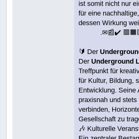
ist somit nicht nur 
für eine nachhaltige,
dessen Wirkung weit
.✉📰✔️ 🟥🟧
🔰 Der
Underground
Der
Underground L
Treffpunkt für kreat
für Kultur, Bildung,
Entwicklung. Seine Ak
praxisnah und stets
verbinden, Horizont
Gesellschaft zu trag
🎶 Kulturelle Verans
Ein zentraler Bestan