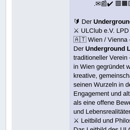
.✉📰✔️ 🟥🟧
🔰 Der
Underground
⚔ ULClub e.V. LPD
🇦🇹 Wien / Vienna 
Der
Underground L
traditioneller Verein
in Wien gegründet w
kreative, gemeinscha
seinen Wurzeln in d
Engagement und alte
als eine offene Bew
und Lebensrealität
⚔ Leitbild und Phil
Das Leitbild des UL