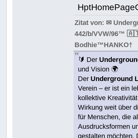
HptHomePageO
Zitat von: ✉ Under
442/b/VVW/96™ 🇦🇹
Bodhie™HANKO†
🔰 Der
Underground
und Vision 🌍
Der
Underground L
Verein – er ist ein 
kollektive Kreativit
Wirkung weit über di
für Menschen, die a
Ausdrucksformen und
gestalten möchten. D