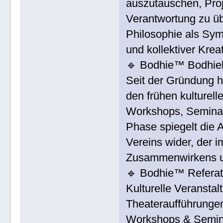
auszutauschen, Proj
Verantwortung zu ü
Philosophie als Sym
und kollektiver Kreat
🔹 Bodhie™ Bodhiel
Seit der Gründung h
den frühen kulturell
Workshops, Seminar
Phase spiegelt die 
Vereins wider, der
Zusammenwirkens un
🔹 Bodhie™ Referat
Kulturelle Veransta
Theateraufführunge
Workshops & Semina