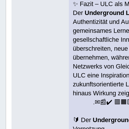
✨ Fazit – ULC als Mo
Der
Underground L
Authentizität und Au
gemeinsames Lernen
gesellschaftliche I
überschreiten, neue
übernehmen, während
Netzwerks von Gleic
ULC eine Inspiration
zukunftsorientierte
hinaus Wirkung zei
.✉📰✔️ 🟥🟧
🔰 Der
Underground
Vernetzung