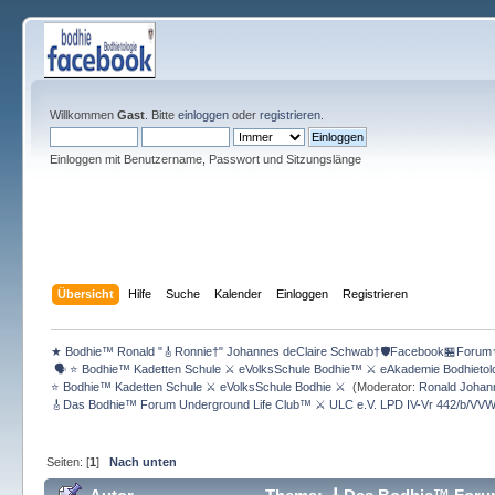
Willkommen
Gast
. Bitte
einloggen
oder
registrieren
.
Einloggen mit Benutzername, Passwort und Sitzungslänge
Übersicht
Hilfe
Suche
Kalender
Einloggen
Registrieren
★ Bodhie™ Ronald "🎸Ronnie†" Johannes deClaire Schwab†🛡️Facebook🏪Forum
 🗣 ⭐️ Bodhie™ Kadetten Schule ⚔ eVolksSchule Bodhie™ ⚔ eAkademie Bodhieto
⭐️ Bodhie™ Kadetten Schule ⚔ eVolksSchule Bodhie ⚔ 
(Moderator:
Ronald Johan
🎸Das Bodhie™ Forum Underground Life Club™ ⚔ ULC e.V. LPD IV-Vr 442/b/VVW
Seiten: [
1
]
Nach unten