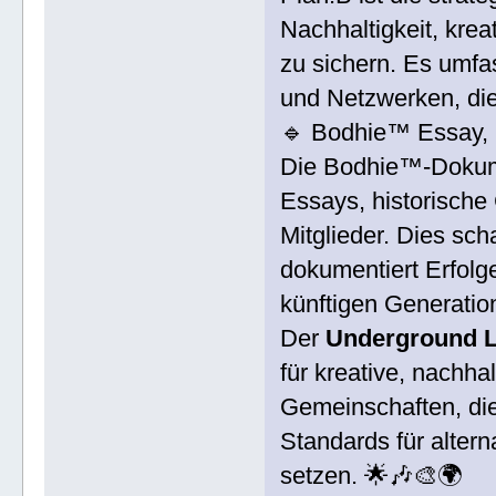
Nachhaltigkeit, krea
zu sichern. Es umfa
und Netzwerken, die 
🔹 Bodhie™ Essay,
Die Bodhie™-Dokume
Essays, historische
Mitglieder. Dies scha
dokumentiert Erfolg
künftigen Generatio
Der
Underground L
für kreative, nachh
Gemeinschaften, die
Standards für alter
setzen. 🌟🎶🎨🌍