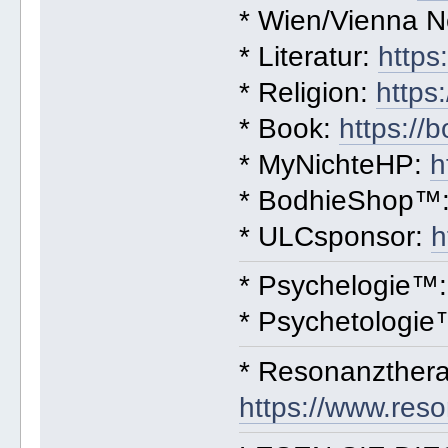
* Wien/Vienna 
* Literatur:
https
* Religion:
https
* Book:
https://
* MyNichteHP:
h
* BodhieShop™
* ULCsponsor:
h
* Psychelogie™
* Psychetologi
* Resonanzthera
https://www.res