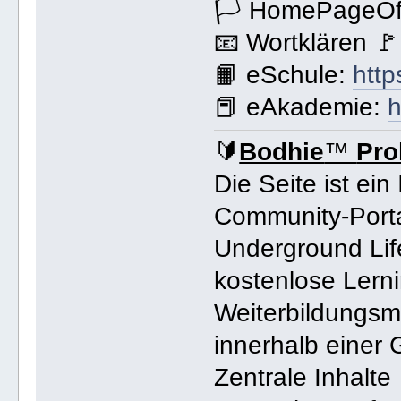
🏳 HomePageOff
📧 Wortklären 
📙 eSchule:
http
📕 eAkademie:
h
🔰
Bodhie
™
Pro
Die Seite ist ein
Community-Porta
Underground Life
kostenlose Lerni
Weiterbildungsm
innerhalb einer 
Zentrale Inhalte