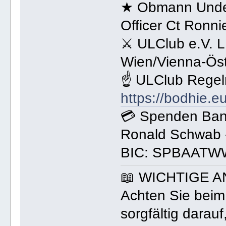
★ Obmann Under
Officer Ct Ronn
⚔ ULClub e.V. 
Wien/Vienna-Öst
☝ ULClub Regel
https://bodhie.e
💳 Spenden Ba
Ronald Schwab 
BIC: SPBAATW
📖 WICHTIGE 
Achten Sie beim
sorgfältig darau