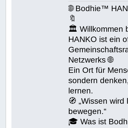
🌐 Bodhie™ HA
🔖
🏛 Willkommen
HANKO ist ein of
Gemeinschaftsr
Netzwerks 🌐
Ein Ort für Mens
sondern denken,
lernen.
🧭 „Wissen wird
bewegen.“
🎓 Was ist Bo