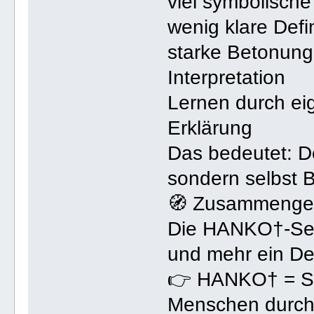
viel symbolisch
wenig klare Defi
starke Betonung
Interpretation
Lernen durch eig
Erklärung
Das bedeutet: De
sondern selbst 
🧭 Zusammenge
Die HANKO†-Seit
und mehr ein D
👉 HANKO† = Sym
Menschen durch 