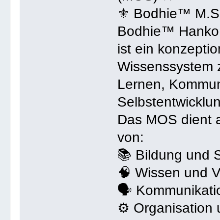
⚜ Bodhie™ M.S
Bodhie™ Hanko 
ist ein konzepti
Wissenssystem z
Lernen, Kommuni
Selbstentwicklu
Das MOS dient al
von:
📚 Bildung und 
🧠 Wissen und V
🗣 Kommunikati
⚙ Organisation