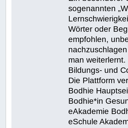
sogenannten „Wor
Lernschwierigkei
Wörter oder Begr
empfohlen, unbe
nachzuschlagen 
man weiterlernt.
Bildungs- und 
Die Plattform ver
Bodhie Hauptsei
Bodhie*in Gesun
eAkademie Bodh
eSchule Akade