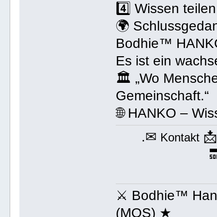
4️⃣ Wissen teil
🌍 Schlussgeda
Bodhie™ HANKO i
Es ist ein wach
🏛 „Wo Menschen
Gemeinschaft.“
🌐 HANKO – Wiss
.✉

Kontakt

⚔ Bodhie™ Hank
(MOS) ★