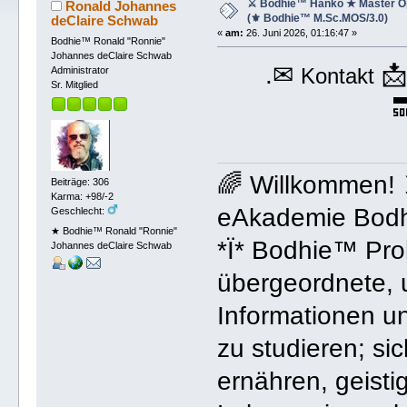
⚔ Bodhie™ Hanko ★ Master O
Ronald Johannes
(⚜ Bodhie™ M.Sc.MOS/3.0)
deClaire Schwab
«
am:
26. Juni 2026, 01:16:47 »
Bodhie™ Ronald "Ronnie"
Johannes deClaire Schwab
.✉

Kontakt
Administrator
Sr. Mitglied

🌈 Willkommen!
Beiträge: 306
Karma: +98/-2
eAkademie Bodh
Geschlecht:
★ Bodhie™ Ronald "Ronnie"
*Ï* Bodhie™ Prol
Johannes deClaire Schwab
übergeordnete, 
Informationen un
zu studieren; si
ernähren, geistig