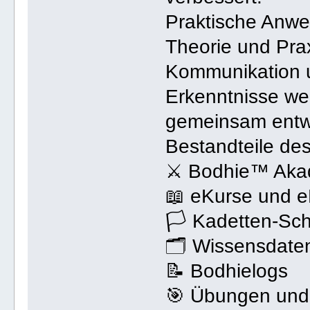
Praktische Anwe
Theorie und Pra
Kommunikation 
Erkenntnisse we
gemeinsam entwi
Bestandteile d
⚔ Bodhie™ Aka
📖 eKurse und 
🏳 Kadetten-Sch
🗂 Wissensdate
📝 Bodhielogs
🎯 Übungen und