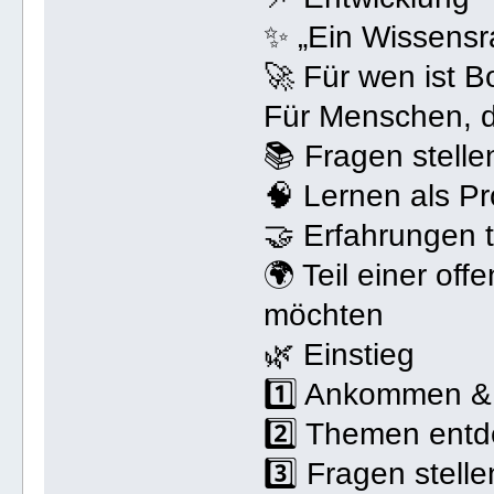
✨ „Ein Wissensr
🚀 Für wen ist
Für Menschen, d
📚 Fragen stelle
🧠 Lernen als P
🤝 Erfahrungen t
🌍 Teil einer of
möchten
🌿 Einstieg
1️⃣ Ankommen & 
2️⃣ Themen ent
3️⃣ Fragen stelle