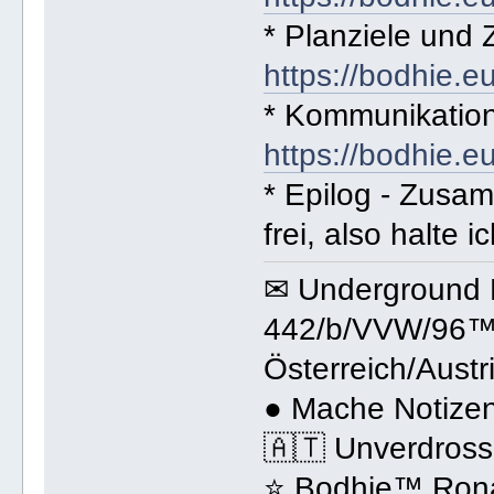
* Planziele und Z
https://bodhie.e
* Kommunikation
https://bodhie.e
* Epilog - Zusa
frei, also halte ic
✉ Underground 
442/b/VVW/96™ 
Österreich/Austr
● Mache Notizen
🇦🇹 Unverdross
⭐️ Bodhie™ Rona