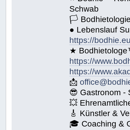
Schwab
🏳 Bodhietologi
● Lebenslauf S
https://bodhie.e
★ Bodhietologe
https://www.bodh
https://www.aka
📩
office@bodhi
😎 Gastronom - 
💥 Ehrenamtlich
🎸 Künstler & Ve
🎓 Coaching & G