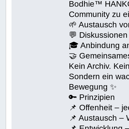
Bodhie™ HANKO 
Community zu e
🌱 Austausch vo
💬 Diskussionen
🎓 Anbindung a
🤝 Gemeinsames
Kein Archiv. Kei
Sondern ein wac
Bewegung ✨
🔑 Prinzipien
📌 Offenheit – j
📌 Austausch – W
📌 Entwicklung 