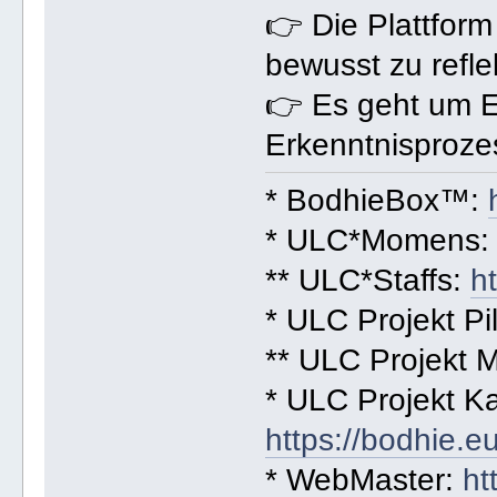
👉 Die Plattform
bewusst zu refle
👉 Es geht um En
Erkenntnisproze
* BodhieBox™:
* ULC*Momens
** ULC*Staffs:
h
* ULC Projekt Pi
** ULC Projekt 
* ULC Projekt Ka
https://bodhie.
* WebMaster:
ht