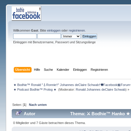
Willkommen
Gast
. Bitte
einloggen
oder
registrieren
.
Einloggen mit Benutzername, Passwort und Sitzungslänge
Übersicht
Hilfe
Suche
Kalender
Einloggen
Registrieren
★ Bodhie™ Ronald "🎸Ronnie†" Johannes deClaire Schwab†🛡️Facebook🏪Forum
★ Podcast Bodhie™ Prolog ★ 
(Moderator:
Ronald Johannes deClaire Schwab
) »
Seiten: [
1
]
Nach unten
Autor
Thema: ⚔ Bodhie™ Hanko ★ 
(Gelesen 150 mal)
0 Mitglieder und 7 Gäste betrachten dieses Thema.