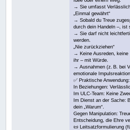
Idee oder einem Weg.
→ Sie umfasst Verlässlichk
„Einmal gewährt“
→ Sobald du Treue zugesp
durch dein Handeln –, ist 
→ Sie darf nicht leichtfe
werden.
„Nie zurückziehen“
→ Keine Ausreden, keine 
ihr – mit Würde.
→ Ausnahmen (z. B. bei Ve
emotionale Impulsreaktion
✅ Praktische Anwendung:
In Beziehungen: Verlässlic
Im ULC-Team: Keine Zwec
Im Dienst an der Sache: B
dein „Warum“.
Gegen Manipulation: Treue
Entscheidung, die Ehre ve
📜 Leitsatzformulierung (f