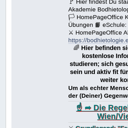
🚩 Hier findest Du st
Akademie Bodhietolo
🏳 HomePageOffice K
Übungen 📙 eSchule
⚔ HomePageOffice Ak
https://bodhietologie.
Hier befinden s
🌈
kostenlose Info
studieren; sich ges
sein und aktiv fit f
weiter ko
Um als echter Mensc
der (Deiner) Gegenwa
☝ ➦ Die Rege
Wien/Vi