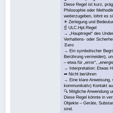
Diese Regel ist kurz, pr
Philosophie oder Methodik
weiterzugeben, lohnt es s
✳ Zerlegung und Bedeutu
☝ ULC.Hpt.Regel
→ „Hauptregel“ des Underg
Verhaltens- oder Sicherheit
☡ero
→ Ein symbolischer Begriff
Berührung vermeiden), un
– etwa für „error“, „energ
→ Interpretation: Etwas H
➦ Nicht berühren
→ Eine klare Anweisung, 
kommunikativ) Kontakt a
🔍 Mögliche Anwendung u
Diese Regel könnte in ver
Objekte – Geräte, Substan
sind.