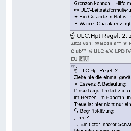
Grenzen kennen – Hilfe mi
📜 ULC-Leitsatzformulieru
✦ Ein Gefährte in Not ist 
✦ Wahrer Charakter zeigt 
☝ ULC.Hpt.Regel: 2. 
Zitat von: ✉ Bodhie™ ★ 
Club™ ⚔ ULC e.V. LPD IV-
EU 🇪🇺
☝ ULC.Hpt.Regel: 2.
Ziehe nie die einmal gewä
✳ Essenz & Bedeutung:
Diese Regel fordert zur ko
im Herzen, im Handeln und
Treue ist hier nicht nur e
🔍 Begriffsklärung:
„Treue“
→ Ein tiefer innerer Sch