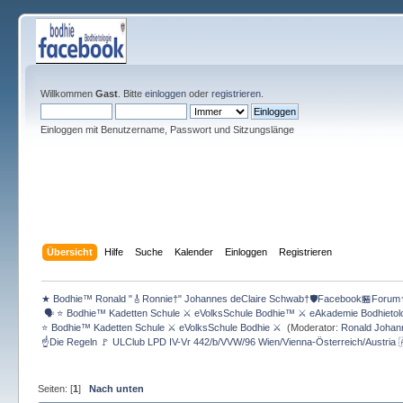
Willkommen
Gast
. Bitte
einloggen
oder
registrieren
.
Einloggen mit Benutzername, Passwort und Sitzungslänge
Übersicht
Hilfe
Suche
Kalender
Einloggen
Registrieren
★ Bodhie™ Ronald "🎸Ronnie†" Johannes deClaire Schwab†🛡️Facebook🏪Forum
 🗣 ⭐️ Bodhie™ Kadetten Schule ⚔ eVolksSchule Bodhie™ ⚔ eAkademie Bodhieto
⭐️ Bodhie™ Kadetten Schule ⚔ eVolksSchule Bodhie ⚔ 
(Moderator:
Ronald Johan
☝Die Regeln 🚩 ULClub LPD IV-Vr 442/b/VVW/96 Wien/Vienna-Österreich/Austria 
Seiten: [
1
]
Nach unten