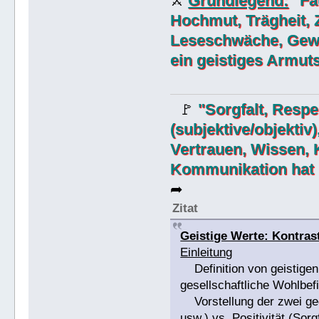
Grundlegend:
"Fau
⚔
Hochmut, Trägheit, 
Leseschwäche, Gewa
ein geistiges Armut
"Sorgfalt, Respek
🚩
(subjektive/objektiv
Vertrauen, Wissen, 
Kommunikation hat "
➦
Zitat
Geistige Werte: Kontrast
Einleitung
Definition von geistigen
gesellschaftliche Wohlbef
Vorstellung der zwei geg
usw.) vs. Positivität (Sorg