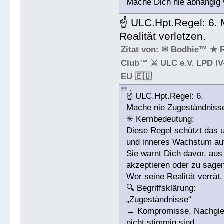
Mache Dich nie abhängig 
☝ ULC.Hpt.Regel: 6. 
Realität verletzen.
Zitat von: ✉ Bodhie™ ★ 
Club™ ⚔ ULC e.V. LPD IV-
EU 🇪🇺
☝ ULC.Hpt.Regel: 6.
Mache nie Zugeständnisse,
✳ Kernbedeutung:
Diese Regel schützt das u
und inneres Wachstum auf
Sie warnt Dich davor, au
akzeptieren oder zu sagen
Wer seine Realität verrät, 
🔍 Begriffsklärung:
„Zugeständnisse“
→ Kompromisse, Nachgiebi
nicht stimmig sind.