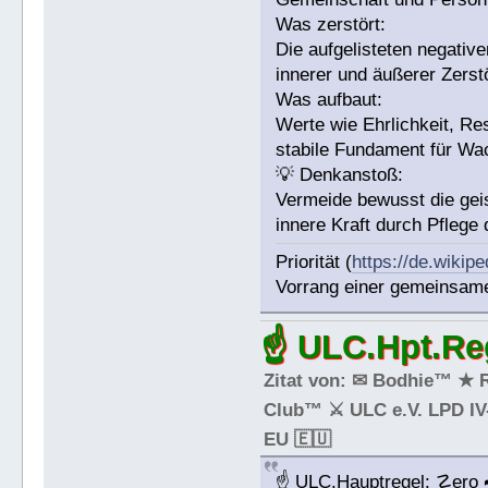
Was zerstört:
Die aufgelisteten negative
innerer und äußerer Zerst
Was aufbaut:
Werte wie Ehrlichkeit, R
stabile Fundament für Wa
💡 Denkanstoß:
Vermeide bewusst die gei
innere Kraft durch Pflege 
Priorität (
https://de.wikip
Vorrang einer gemeinsamen
☝ ULC.Hpt.Reg
Zitat von: ✉ Bodhie™ ★ 
Club™ ⚔ ULC e.V. LPD IV-
EU 🇪🇺
☝ ULC.Hauptregel: ☡ero 