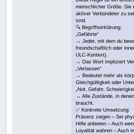
menschlicher Größe. Sie ru
aktiver Verbündeter zu se
sind.
🔍 Begriffserklärung:
„Gefährte“
→ Jeder, mit dem du bewus
freundschaftlich oder inn
ULC-Kontext).
→ Das Wort impliziert Ve
„Verlassen“
→ Bedeutet mehr als kör
Gleichgültigkeit oder Unte
„Not, Gefahr, Schwierigke
→ Alle Zustände, in denen
braucht.
✅ Konkrete Umsetzung:
Präsenz zeigen – Sei phys
Hilfe anbieten – Auch wenn
Loyalität wahren – Auch i