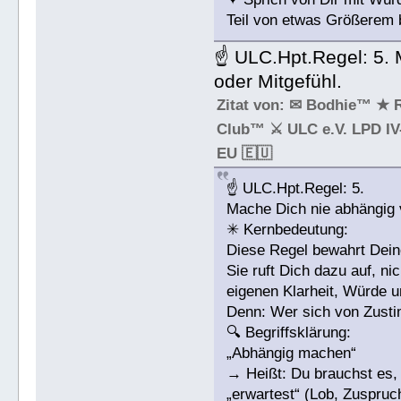
Teil von etwas Größerem b
☝ ULC.Hpt.Regel: 5.
oder Mitgefühl.
Zitat von: ✉ Bodhie™ ★ 
Club™ ⚔ ULC e.V. LPD IV-
EU 🇪🇺
☝ ULC.Hpt.Regel: 5.
Mache Dich nie abhängig 
✳ Kernbedeutung:
Diese Regel bewahrt Dein
Sie ruft Dich dazu auf, n
eigenen Klarheit, Würde 
Denn: Wer sich von Zustim
🔍 Begriffsklärung:
„Abhängig machen“
→ Heißt: Du brauchst es, 
„erwartest“ (Lob, Zuspruc