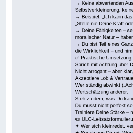
→ Keine abwertenden Auss
Selbstverkleinerung, keine
→ Beispiel: „Ich kann das 
„Stelle nie Deine Kraft ode
→ Deine Fähigkeiten – seie
moralischer Natur – habe
→ Du bist Teil eines Gan
die Wirklichkeit – und ni
✅ Praktische Umsetzung:
Sprich mit Achtung über D
Nicht arrogant – aber klar
Akzeptiere Lob & Vertraue
Wer ständig abwinkt („Ach,
Wertschätzung anderer.
Steh zu dem, was Du kan
Du musst nicht perfekt se
Trainiere Deine Stärke – n
📜 ULC-Leitsatzformulieru
✦ Wer sich kleinredet, v
✦ Sprich von Dir mit Würd