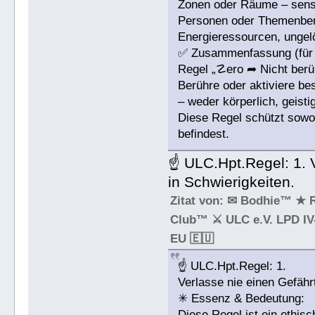
Zonen oder Räume – sensib
Personen oder Themenbere
Energieressourcen, ungelö
✅ Zusammenfassung (für 
Regel „☡ero ➦ Nicht berü
Berühre oder aktiviere b
– weder körperlich, geist
Diese Regel schützt sowoh
befindest.
☝ ULC.Hpt.Regel: 1. V
in Schwierigkeiten.
Zitat von: ✉ Bodhie™ ★ 
Club™ ⚔ ULC e.V. LPD IV-
EU 🇪🇺
☝ ULC.Hpt.Regel: 1.
Verlasse nie einen Gefähr
✳ Essenz & Bedeutung:
Diese Regel ist ein ethisc