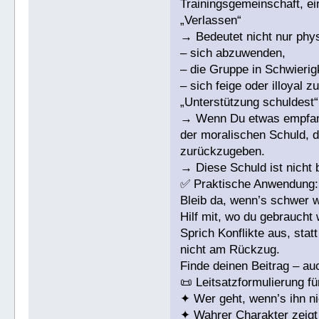
Trainingsgemeinschaft, e
„Verlassen“
→ Bedeutet nicht nur phy
– sich abzuwenden,
– die Gruppe in Schwierigk
– sich feige oder illoyal z
„Unterstützung schuldest“
→ Wenn Du etwas empfange
der moralischen Schuld, 
zurückzugeben.
→ Diese Schuld ist nicht 
✅ Praktische Anwendung:
Bleib da, wenn’s schwer wi
Hilf mit, wo du gebraucht
Sprich Konflikte aus, st
nicht am Rückzug.
Finde deinen Beitrag – auc
📜 Leitsatzformulierung 
✦ Wer geht, wenn’s ihn nic
✦ Wahrer Charakter zeigt 