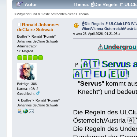
Autor
Thema: ☝Die Regeln 🚩 ULClub
(Gelesen 478 mal)
0 Mitglieder und 8 Gäste betrachten dieses Thema.
☝Die Regeln 🚩 ULClub LPD IV-
Ronald Johannes
Wien/Vienna-Österreich/Austria
deClaire Schwab
«
am:
23. April 2026, 01:21:06 »
Bodhie™ Ronald "Ronnie"
Johannes deClaire Schwab
⚠️
Undergrou
Administrator
Sr. Mitglied
🇦🇹 Servus 
🚩
🇦🇹 EU 🇪🇺!
"
Servus
" kommt aus
Beiträge: 306
Karma: +98/-2
Knecht“) und bedeute
Geschlecht:
★ Bodhie™ Ronald "Ronnie"
Johannes deClaire Schwab
Die Regeln des ULCl
Österreich/Austria 🇦
Die Regeln des Under
Fundament der Gemein