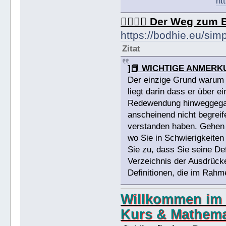
ht
🏳️‍🌈🏳️‍🌈
Der Weg zum 
https://bodhie.eu/sim
Zitat
]📕 WICHTIGE ANMERK
Der einzige Grund warum j
liegt darin dass er über e
Redewendung hinweggegang
anscheinend nicht begreif
verstanden haben. Gehen 
wo Sie in Schwierigkeiten
Sie zu, dass Sie seine D
Verzeichnis der Ausdrücke,
Definitionen, die im Rahm
Willkommen im 
Kurs & Mathema