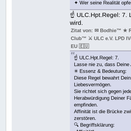
✦ Wer seine Realität opfer
☝ ULC.Hpt.Regel: 7. L
wird.
Zitat von: ✉ Bodhie™ ★ 
Club™ ⚔ ULC e.V. LPD IV-
EU 🇪🇺
☝ ULC.Hpt.Regel: 7.
Lasse nie zu, dass Deine A
✳ Essenz & Bedeutung:
Diese Regel bewahrt Dein
Liebesvermögen.
Sie richtet sich gegen j
Herabwürdigung Deiner Fä
empfinden.
Affinität ist die Brücke z
zerstören.
🔍 Begriffsklärung: