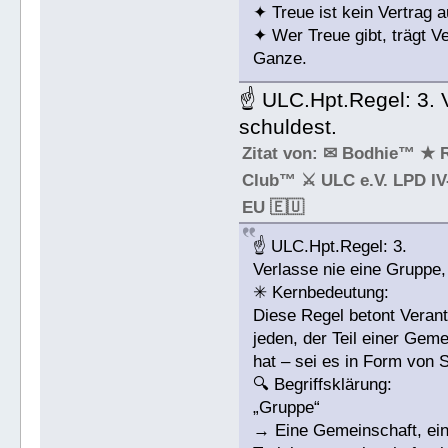
✦ Treue ist kein Vertrag au
✦ Wer Treue gibt, trägt V
Ganze.
☝ ULC.Hpt.Regel: 3. 
schuldest.
Zitat von: ✉ Bodhie™ ★ 
Club™ ⚔ ULC e.V. LPD IV-
EU 🇪🇺
☝ ULC.Hpt.Regel: 3.
Verlasse nie eine Gruppe,
✳ Kernbedeutung:
Diese Regel betont Verantw
jeden, der Teil einer Gem
hat – sei es in Form von 
🔍 Begriffsklärung:
„Gruppe“
→ Eine Gemeinschaft, ein 