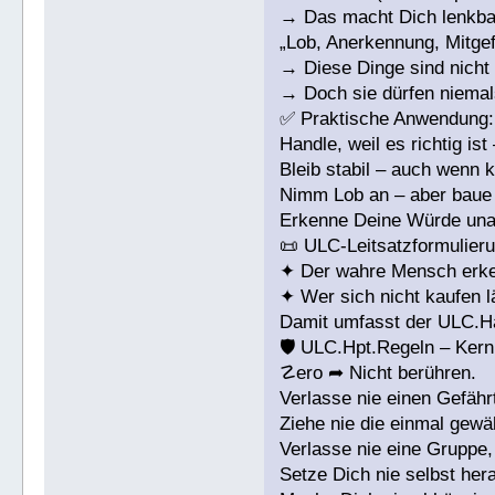
→ Das macht Dich lenkbar,
„Lob, Anerkennung, Mitgef
→ Diese Dinge sind nicht 
→ Doch sie dürfen niemals
✅ Praktische Anwendung:
Handle, weil es richtig ist
Bleib stabil – auch wenn k
Nimm Lob an – aber baue D
Erkenne Deine Würde unab
📜 ULC-Leitsatzformulieru
✦ Der wahre Mensch erke
✦ Wer sich nicht kaufen lä
Damit umfasst der ULC.Ha
🛡 ULC.Hpt.Regeln – Kern
☡ero ➦ Nicht berühren.
Verlasse nie einen Gefähr
Ziehe nie die einmal gewä
Verlasse nie eine Gruppe,
Setze Dich nie selbst hera