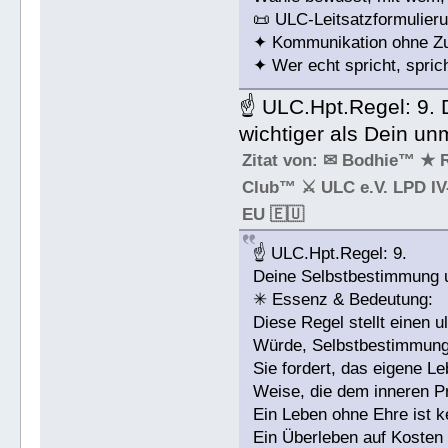
📜 ULC-Leitsatzformulieru
✦ Kommunikation ohne Zus
✦ Wer echt spricht, sprich
☝ ULC.Hpt.Regel: 9. 
wichtiger als Dein un
Zitat von: ✉ Bodhie™ ★ 
Club™ ⚔ ULC e.V. LPD IV-
EU 🇪🇺
☝ ULC.Hpt.Regel: 9.
Deine Selbstbestimmung u
✳ Essenz & Bedeutung:
Diese Regel stellt einen 
Würde, Selbstbestimmung
Sie fordert, das eigene Le
Weise, die dem inneren Pri
Ein Leben ohne Ehre ist k
Ein Überleben auf Kosten d