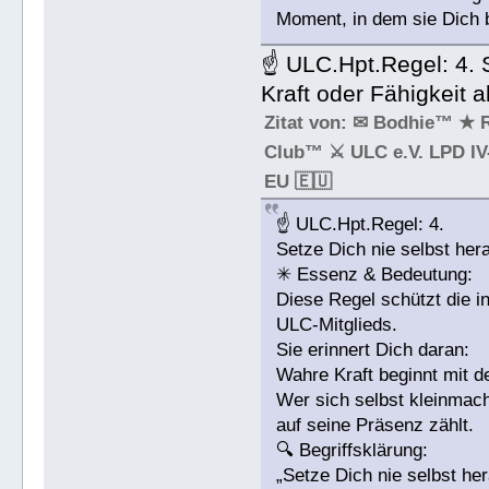
Moment, in dem sie Dich 
☝ ULC.Hpt.Regel: 4. S
Kraft oder Fähigkeit a
Zitat von: ✉ Bodhie™ ★ 
Club™ ⚔ ULC e.V. LPD IV-
EU 🇪🇺
☝ ULC.Hpt.Regel: 4.
Setze Dich nie selbst hera
✳ Essenz & Bedeutung:
Diese Regel schützt die in
ULC-Mitglieds.
Sie erinnert Dich daran:
Wahre Kraft beginnt mit 
Wer sich selbst kleinmach
auf seine Präsenz zählt.
🔍 Begriffsklärung:
„Setze Dich nie selbst he