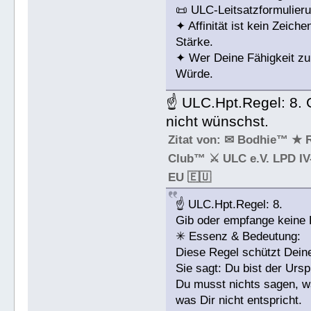
📜 ULC-Leitsatzformulieru
✦ Affinität ist kein Zeic
Stärke.
✦ Wer Deine Fähigkeit zur
Würde.
☝ ULC.Hpt.Regel: 8. 
nicht wünschst.
Zitat von: ✉ Bodhie™ ★ 
Club™ ⚔ ULC e.V. LPD IV-
EU 🇪🇺
☝ ULC.Hpt.Regel: 8.
Gib oder empfange keine 
✳ Essenz & Bedeutung:
Diese Regel schützt Dein
Sie sagt: Du bist der Urs
Du musst nichts sagen, w
was Dir nicht entspricht.