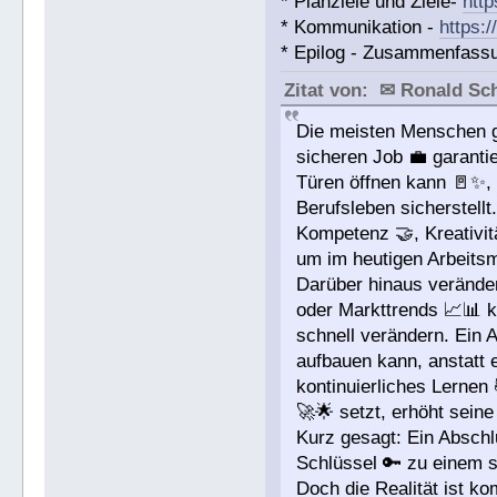
* Planziele und Ziele-
http
* Kommunikation -
https:
* Epilog - Zusammenfassung
Zitat von: ✉ Ronald S
Die meisten Menschen gl
sicheren Job 💼 garanti
Türen öffnen kann 🚪✨, a
Berufsleben sicherstellt
Kompetenz 🤝, Kreativit
um im heutigen Arbeits
Darüber hinaus veränder
oder Markttrends 📈📊 
schnell verändern. Ein 
aufbauen kann, anstatt e
kontinuierliches Lernen
🚀🌟 setzt, erhöht seine
Kurz gesagt: Ein Abschlu
Schlüssel 🔑 zu einem s
Doch die Realität ist ko