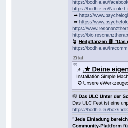
https://bodhie.eu/faceboo
https://bodhie.eu/Nicole.
➦
https://www.psychelog
➦
https://www.psychetol
https://www.resonanzther
https://bio.resonanztherap
🪴
Heilpflanzen 📗 "Das 
https://bodhie.eu/in/comm
Zitat
.★ Deine eig
📌
Installatión Simple Ma
✪ Unsere eWerkzeuge
🎼
Das ULC Unter der S
Das ULC Fest ist eine un
https://bodhie.eu/box/inde
"Jede Einladung bereich
Community-Plattform fü