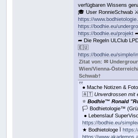
verfügbaren Wissens gena
🎓 User RonnieSchwab ⚔
https://www.bodhietologie
https://bodhie.eu/undergr
https://bodhie.eu/projekt
➦
➦ Die Regeln ULClub LPD
🇪🇺
https://bodhie.eu/simple/i
Zitat von: ✉ Undergrou
Wien/Vienna-Österreich
Schwab†
● Mache Notizen & Foto
🇦🇹
Unverdrossen mit 
⭐️
Bodhie™ Ronald "Ro
🏳 Bodhietologie™ (Grü
● Lebenslauf SuperVis
https://bodhie.eu/simple
★ Bodhietologe Ï
https:
https://www.akademos.a