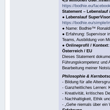
4,8 Millionen User:inne
https://bodhie.eu/faceboo
Statement – Lebenslauf 
●
Lebenslauf SuperViso
https://bodhie.eu/simple/i
● Name: Bodhie™ Ronald 
● Erfahrung: Supervisor 
Teams, Ausbildung von Mi
●
Onlineprofil / Kontext:
Österreich / EU
Dieses Statement dokumen
Führungskompetenz und Arb
Bearbeitung meiner Notsta
Philosophie & Kernbots
- Bildung für alle Altersgr
- Ganzheitliches Lernen: 
- Kreativität, kritisches 
- Nachhaltigkeit, Ethik u
- „Gehe niemals über ein 