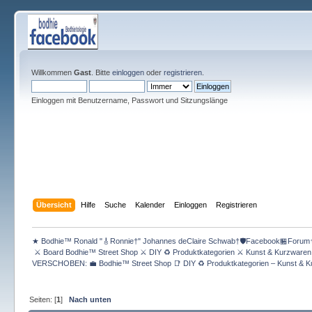
Willkommen
Gast
. Bitte
einloggen
oder
registrieren
.
Einloggen mit Benutzername, Passwort und Sitzungslänge
Übersicht
Hilfe
Suche
Kalender
Einloggen
Registrieren
★ Bodhie™ Ronald "🎸Ronnie†" Johannes deClaire Schwab†🛡️Facebook🏪Forum
 ⚔ Board Bodhie™ Street Shop ⚔ DIY ♻ Produktkategorien ⚔ Kunst & Kurzware
VERSCHOBEN: 💼 Bodhie™ Street Shop 📑 DIY ♻ Produktkategorien – Kunst & K
Seiten: [
1
]
Nach unten