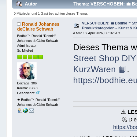
Autor
Thema: VERSCHOBEN: 💼 Bodh
Kurzwaren 🎨 (Gelesen 353 mal)
0 Mitglieder und 1 Gast betrachten dieses Thema.
VERSCHOBEN: 💼 Bodhie™ Stre
Ronald Johannes
Produktkategorien – Kunst & K
deClaire Schwab
«
am:
18. April 2026, 06:16:51 »
Bodhie™ Ronald "Ronnie"
Johannes deClaire Schwab
Dieses Thema w
Administrator
Sr. Mitglied
Street Shop DIY
KurzWaren 📙
.
https://bodhie.
Beiträge: 306
Karma: +98/-2
Geschlecht:
★ Bodhie™ Ronald "Ronnie"
Johannes deClaire Schwab
⚠️
LES
🚀
Die
https://b