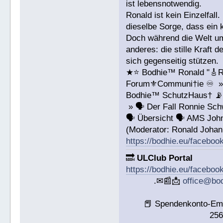
ist lebensnotwendig.
Ronald ist kein Einzelfal
dieselbe Sorge, dass ein 
Doch während die Welt um 
anderes: die stille Kraft
sich gegenseitig stützen.
★⭐️ Bodhie™ Ronald "🎸R
Forum⚜️Communi†ie ♾️ »
Bodhie™ SchutzHaus† 
» 🗣 Der Fall Ronnie S
🗣 Übersicht 🗣 AMS John
(Moderator: Ronald Joha
https://bodhie.eu/facebo
🔜
ULClub Portal
https://bodhie.eu/faceboo
.✉📰📩
office@bo
📕 Spendenkonto-Em
25