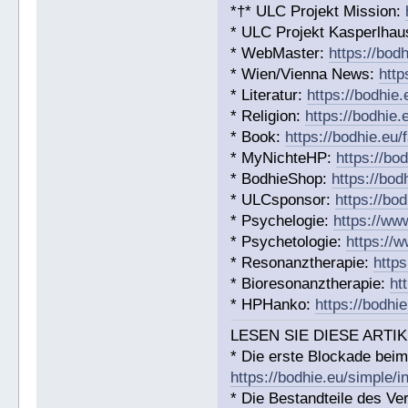
*†* ULC Projekt Mission:
* ULC Projekt Kasperlhaus
* WebMaster:
https://bod
* Wien/Vienna News:
http
* Literatur:
https://bodhie.
* Religion:
https://bodhie.
* Book:
https://bodhie.eu
* MyNichteHP:
https://bo
* BodhieShop:
https://bod
* ULCsponsor:
https://bo
* Psychelogie:
https://ww
* Psychetologie:
https://
* Resonanztherapie:
http
* Bioresonanztherapie:
ht
* HPHanko:
https://bodhi
LESEN SIE DIESE ARTIK
* Die erste Blockade beim
https://bodhie.eu/simple/i
* Die Bestandteile des Ver