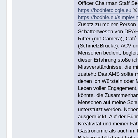
Officer Chairman Staff Se
https://bodhietologie.eu
⚔
https://bodhie.eu/simple/i
Zusatz zu meiner Person R
Schattenwesen von DRAH
Ritter (mit Camera), Café
(SchmelzBrücke), ACV und
Menschen bedient, begleit
dieser Erfahrung stoße i
Missverständnisse, die mi
zusteht: Das AMS sollte m
denen ich Würsteln oder M
Leben voller Engagement,
könnte, die Zusammenhäng
Menschen auf meine Schule
unterstützt werden. Neben
ausgedrückt. Auf der Büh
Kreativität und meiner Fäh
Gastronomie als auch im k
Bildung schätzt und trotz 