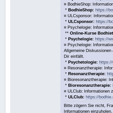
≡ BodhieShop: Informatio
*
BodhieShop:
https://b
≡ ULCsponsor: Informatio
*
ULCsponsor:
https://
≡ Psychelogie: Informatio
**
Online-Kurse Bodhieto
*
Psychelogie:
https://w
≡ Psychelogie: Informatio
Allgemeine Diskussionen &
Dir einfällt.
*
Psychetologie:
https:/
≡ Resonanztherapie: Info
*
Resonanztherapie:
htt
≡ Bioresonanztherapie: In
*
Bioresonanztherapie:
≡ ULClub: Informationen
*
ULClub:
https://bodhie
Bitte zögern Sie nicht, F
Informationen einzuholen.