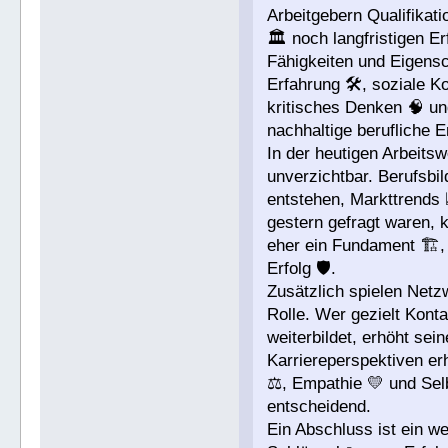
Arbeitgebern Qualifikati
🏛️ noch langfristigen E
Fähigkeiten und Eigensc
Erfahrung 🛠️, soziale K
kritisches Denken 🧠 un
nachhaltige berufliche E
In der heutigen Arbeitsw
unverzichtbar. Berufsbi
entstehen, Markttrends 
gestern gefragt waren, 
eher ein Fundament 🏗️,
Erfolg 🛡️.
Zusätzlich spielen Netz
Rolle. Wer gezielt Konta
weiterbildet, erhöht sei
Karriereperspektiven erh
⚖️, Empathie 💛 und Se
entscheidend.
Ein Abschluss ist ein we