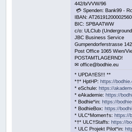
442/b/VVW/96
💳 Spenden: Bank99 - R
IBAN: AT26191200002560
BIC: SPBAATWW
c/o: ULClub (Underground 
JBC Business Service
Gumpendorferstrasse 14
Post Office 1065 Wien/Vi
POSTAMTLAGERND!
✉ office@bodhie.eu
* UPDA†ES!!! **
*†* HptHP:
https://bodhie
* eSchule:
https://akadem
* eAkademie:
https://bodh
* Bodhie*in:
https://bodhie
* BodhieBox:
https://bodh
* ULC*Momen†s:
https:/
*†* ULC†Staffs:
https://b
* ULC Projekt Pilot*in:
htt