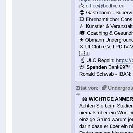
📩
office@bodhie.eu
😎 Gastronom - Supervi
💥 Ehrenamtlicher Consu
🎸 Künstler & Veranstal
🎓 Coaching & Gesundhe
★ Obmann Underground 
⚔ ULClub e.V. LPD IV-
🇪🇺
☝ ULC Regeln:
https:/
💳
Spenden
Bank99™
Ronald Schwab - IBAN
Zitat von: 🌈 Undergro
📖
WICHTIGE ANMER
Achten Sie beim Studier
niemals über ein Wort h
einzige Grund warum jema
darin dass er über ein 