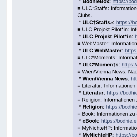
*
BodhieBox:
https://bo
≡ ULC*Staffs: Informatio
Clubs.
*
ULC†Staffs»:
https://
≡ ULC Projekt Pilot*in: I
*
ULC Projekt Pilot*in:
≡ WebMaster: Informatio
*
ULC WebMaster:
https
≡ ULC*Moments: Informat
*
ULC*Momen†s:
https:
≡ Wien/Vienna News: Nach
*
Wien/Vienna News:
ht
≡ Literatur: Informatione
*
Literatur:
https://bodhi
≡ Religion: Informationen
*
Religion:
https://bodhi
≡ Book: Informationen zu
*
eBook:
https://bodhie.
≡ MyNichteHP: Informatio
*
MyNichteHP:
https://b