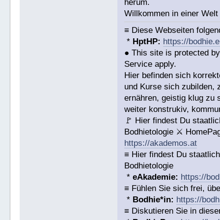
herum.
Willkommen in einer Welt
≡ Diese Webseiten folge
*
HptHP:
https://bodhie.
● This site is protected
Service apply.
Hier befinden sich korrek
und Kurse sich zubilden, 
ernähren, geistig klug zu 
weiter konstrukiv, kommun
🚩 Hier findest Du staat
Bodhietologie ⚔ HomePag
https://akademos.at
≡ Hier findest Du staatl
Bodhietologie
*
eAkademie:
https://bod
≡ Fühlen Sie sich frei, ü
*
Bodhie*in:
https://bodh
≡ Diskutieren Sie in diese