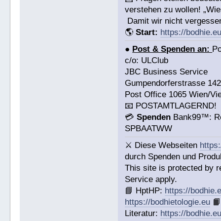
verstehen zu wollen! „Wi
Damit wir nicht vergesse
🌎
Start:
https://bodhie.eu
●
Post & Spenden an:
Po
c/o: ULClub
JBC Business Service
Gumpendorferstrasse 14
Post Office 1065 Wien/Vi
📧 POSTAMTLAGERND!
💳
Spenden
Bank99™: Ro
SPBAATWW
⚔ Diese Webseiten
https
durch Spenden und Produkt
This site is protected b
Service apply.
📘 HptHP:
https://bodhie.
https://bodhietologie.eu

Literatur:
https://bodhie.e