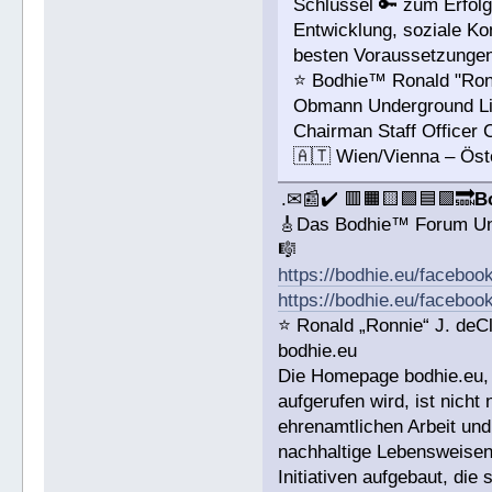
Schlüssel 🔑 zum Erfolg
Entwicklung, soziale Ko
besten Voraussetzungen 
⭐️ Bodhie™ Ronald "Ro
Obmann Underground L
Chairman Staff Officer
🇦🇹 Wien/Vienna – Öst
.✉📰✔️ 🟥🟧🟨🟩🟦🟪🔜
B
🎸Das Bodhie™ Forum Un
🎼
https://bodhie.eu/faceboo
https://bodhie.eu/faceboo
⭐️ Ronald „Ronnie“ J. de
bodhie.eu
Die Homepage bodhie.eu, 
aufgerufen wird, ist nicht
ehrenamtlichen Arbeit un
nachhaltige Lebensweisen
Initiativen aufgebaut, di