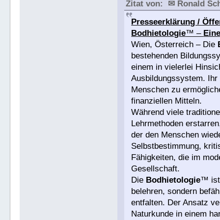
Zitat von: ✉ Ronald S
Presseerklärung / Öffe
Bodhietologie
™ –
Eine
Wien, Österreich – Die
bestehenden Bildungssys
einem in vielerlei Hinsi
Ausbildungssystem. Ihr Z
Menschen zu ermögliche
finanziellen Mitteln.
Während viele traditione
Lehrmethoden erstarren,
der den Menschen wieder
Selbstbestimmung, krit
Fähigkeiten, die im mod
Gesellschaft.
Die
Bodhietologie
™ ist
belehren, sondern befäh
entfalten. Der Ansatz v
Naturkunde in einem ha