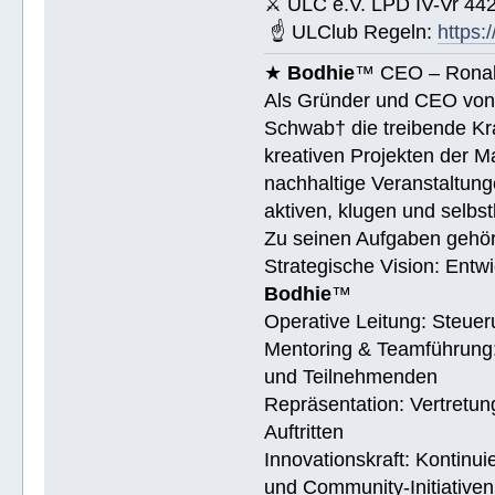
⚔ ULC e.V. LPD IV-Vr 44
☝ ULClub Regeln:
https:
★
Bodhie
™ CEO – Ronald
Als Gründer und CEO vo
Schwab† die treibende Kra
kreativen Projekten der M
nachhaltige Veranstaltung
aktiven, klugen und selb
Zu seinen Aufgaben gehö
Strategische Vision: Entwi
Bodhie
™
Operative Leitung: Steue
Mentoring & Teamführung:
und Teilnehmenden
Repräsentation: Vertretu
Auftritten
Innovationskraft: Kontinu
und Community-Initiativen