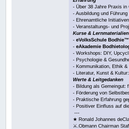
Erfahrung
- Über 38 Jahre Praxis i
- Ausbildung und Führun
- Ehrenamtliche Initiativ
- Veranstaltungs- und Pr
Kurse & Lernmaterialien
-
eVolksSchule Bodhie
-
eAkademie Bodhietolo
- Workshops: DIY, Upcycli
- Psychologie & Gesundhe
- Kommunikation, Ethik & 
- Literatur, Kunst & Kultu
Werte & Leitgedanken
- Bildung als Gemeingut: f
- Förderung von Selbstb
- Praktische Erfahrung g
- Positiver Einfluss auf d
---
★ Ronald Johannes deCl
⚔.Obmann Chairman Staff 