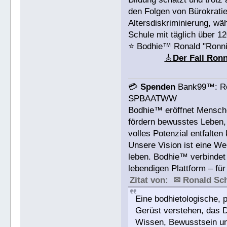
den Folgen von Bürokrati
Altersdiskriminierung, w
Schule mit täglich über 1
⭐️ Bodhie™ Ronald "Ronn
🎸
Der Fall Ron
💳
Spenden
Bank99™: Ro
SPBAATWW
Bodhie™ eröffnet Mensche
fördern bewusstes Leben, 
volles Potenzial entfalten
Unsere Vision ist eine We
leben. Bodhie™ verbindet 
lebendigen Plattform – für
Zitat von: ✉ Ronald S
Eine bodhietologische, p
Gerüst verstehen, das 
Wissen, Bewusstsein und