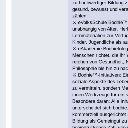
zu hochwertiger Bildung z
gesund, bewusst und veran
zählen:
⚔ eVolksSchule Bodhie™: E
unabhängig von Alter, Herk
Lernmaterialien zur Verfüg
Kinder, Jugendliche als a
⚔ eAkademie Bodhietologi
Menschen richtet, die ih
reichen von Gesundheit, 
Philosophie bis hin zu na
⚔ Bodhie™-Initiativen: Ei
soziale Aspekte des Leben
zu vermitteln, sondern Me
ihnen Werkzeuge für ein 
Besondere daran: Alle Inh
unterscheidet sich bodhie
kommerziell ausgerichtet
Bildung als Gemeingut zu
beeindruckende Zahl von ü