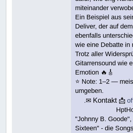
miteinander verwobe
Ein Beispiel aus se
Deliver, der auf de
ebenfalls unterschie
wie eine Debatte in 
Trotz aller Widerspr
Gitarrensound wie 
Emotion 🔥🎸
⭐ Note: 1–2 — meist
umgeben.
Kontakt
.✉
📩
o
HptH
"Johnny B. Goode", 
Sixteen" - die Song