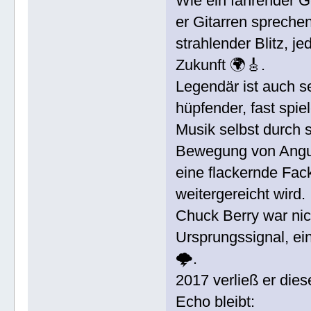
Wie ein fahrender G
er Gitarren sprechen
strahlender Blitz, j
Zukunft 🌍🎸.
Legendär ist auch se
hüpfender, fast spie
Musik selbst durch 
Bewegung von Angu
eine flackernde Fac
weitergereicht wird.
Chuck Berry war nich
Ursprungssignal, ei
🌩️.
2017 verließ er die
Echo bleibt: