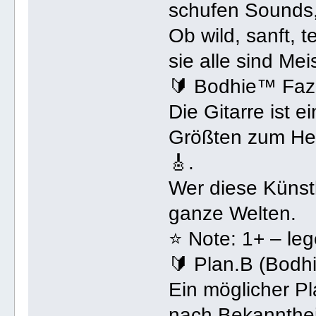
schufen Sounds,
Ob wild, sanft, 
sie alle sind Mei
🔰 Bodhie™ Fazi
Die Gitarre ist 
Größten zum Her
🎸.
Wer diese Künstl
ganze Welten.
⭐ Note: 1+ – lege
🔰 Plan.B (Bodh
Ein möglicher Pl
nach Bekannthei