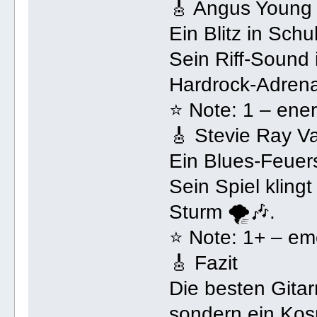
🎸 Angus Young
Ein Blitz in Schu
Sein Riff-Sound 
Hardrock-Adrenal
⭐ Note: 1 – ene
🎸 Stevie Ray 
Ein Blues-Feuer
Sein Spiel kling
Sturm 🌪️🎶.
⭐ Note: 1+ – emot
🎸 Fazit
Die besten Gitar
sondern ein Kos