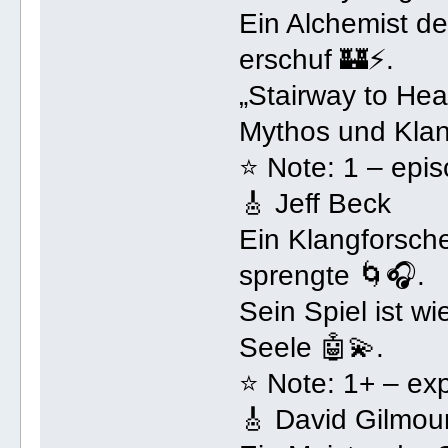
Ein Alchemist d
erschuf 🏰⚡.
„Stairway to Hea
Mythos und Klan
⭐ Note: 1 – epis
🎸 Jeff Beck
Ein Klangforsch
sprengte 🌀🎧.
Sein Spiel ist w
Seele 🤖💫.
⭐ Note: 1+ – expe
🎸 David Gilmou