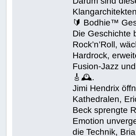
Darum sind diese
Klangarchitekte
🔰 Bodhie™ Ges
Die Geschichte 
Rock’n’Roll, wäc
Hardrock, erweite
Fusion-Jazz und
🎸🕰️.
Jimi Hendrix öf
Kathedralen, Eri
Beck sprengte R
Emotion unverge
die Technik, Br