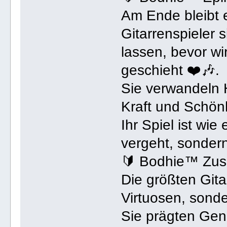
Am Ende bleibt 
Gitarrenspieler 
lassen, bevor wi
geschieht ❤️🎶.
Sie verwandeln 
Kraft und Schönh
Ihr Spiel ist wie
vergeht, sondern
🔰 Bodhie™ Zu
Die größten Gitar
Virtuosen, sond
Sie prägten Genr