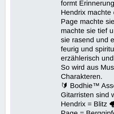
formt Erinnerun
Hendrix machte d
Page machte sie
machte sie tief
sie rasend und e
feurig und spirit
erzählerisch und 
So wird aus Mus
Charakteren.
🔰 Bodhie™ Asso
Gitarristen sind 
Hendrix = Blitz 
Page = Berggipfe