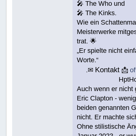
🎤 The Who und
🎤 The Kinks.
Wie ein Schattenmal
Meisterwerke mitgest
trat. 🌟
„Er spielte nicht ei
Worte.“
Kontakt
.✉
📩
o
HptH
Auch wenn er nicht
Eric Clapton - wenig
beiden genannten Git
nicht. Er machte sic
Ohne stilistische Ä
Januar 2023 - er wur