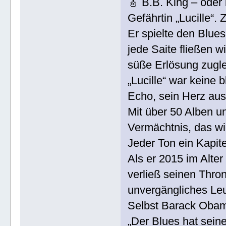
🎸 B.B. King – oder
Gefährtin „Lucille“.
Er spielte den Blues
jede Saite fließen w
süße Erlösung zugle
„Lucille“ war keine 
Echo, sein Herz aus
Mit über 50 Alben u
Vermächtnis, das wi
Jeder Ton ein Kapite
Als er 2015 im Alter
verließ seinen Thron
unvergängliches Le
Selbst Barack Obama
„Der Blues hat sein