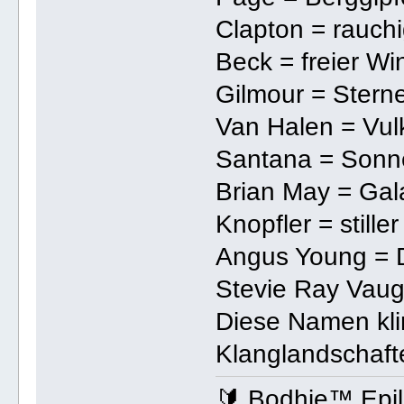
Clapton = rauchi
Beck = freier Wi
Gilmour = Stern
Van Halen = Vul
Santana = Sonn
Brian May = Gal
Knopfler = stille
Angus Young = 
Stevie Ray Vaug
Diese Namen kli
Klanglandschaft
🔰 Bodhie™ Epi