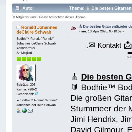
Autor
Thema: 🎸 Die besten Gitarren
0 Mitglieder und 3 Gäste betrachten dieses Thema.
🎸 Die besten GitarrenSpieler de
Ronald Johannes
deClaire Schwab
«
am:
13. April 2026, 05:10:59 »
Bodhie™ Ronald "Ronnie"
.✉

Kontakt
Johannes deClaire Schwab
Administrator

Sr. Mitglied
🎸
Die besten G
Beiträge: 306
🔰 Bodhie™ Bod
Karma: +98/-2
Geschlecht:
Die großen Gitar
★ Bodhie™ Ronald "Ronnie"
Johannes deClaire Schwab
Sturmmeer der M
Jimi Hendrix, Ji
David Gilmour, 