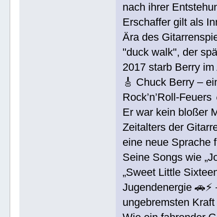
nach ihrer Entstehun
Erschaffer gilt als I
Ära des Gitarrenspi
"duck walk", der sp
2017 starb Berry im 
🎸 Chuck Berry – e
Rock’n’Roll-Feuers 
Er war kein bloßer M
Zeitalters der Gita
eine neue Sprache f
Seine Songs wie „J
„Sweet Little Sixtee
Jugendenergie 🚗⚡ –
ungebremsten Kraft 