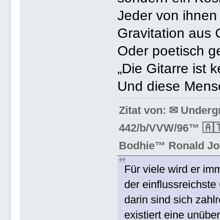
Jeder von ihnen 
Gravitation aus
Oder poetisch g
„Die Gitarre ist 
Und diese Mensch
Zitat von: ✉ Under
442/b/VVW/96™ 🇦🇹
Bodhie™ Ronald Jo
Für viele wird er i
der einflussreichste
darin sind sich zah
existiert eine unüb