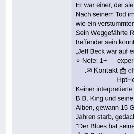
Er war einer, der sie
Nach seinem Tod im 
wie ein verstummte
Sein Weggefährte R
treffender sein könn
„Jeff Beck war auf 
⭐ Note: 1+ — experi
Kontakt
.✉
📩
o
HptH
Keiner interpretiert
B.B. King und seine G
Alben, gewann 15 G
Jahren starb, geda
"Der Blues hat sein