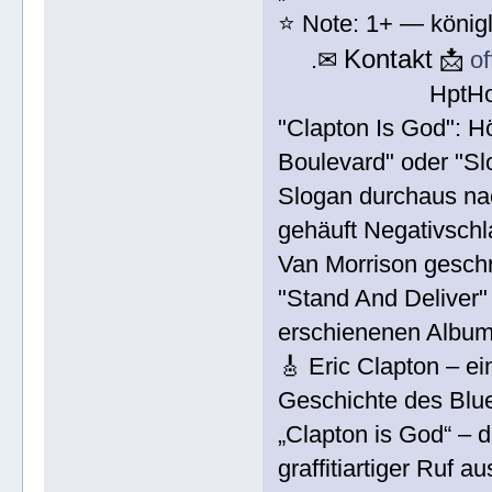
⭐ Note: 1+ — königli
Kontakt
.✉
📩
o
HptH
"Clapton Is God": H
Boulevard" oder "S
Slogan durchaus nac
gehäuft Negativschl
Van Morrison gesch
"Stand And Deliver"
erschienenen Album 
🎸 Eric Clapton – e
Geschichte des Blues
„Clapton is God“ – d
graffitiartiger Ruf 