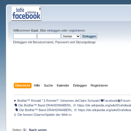
Willkommen
Gast
. Bitte
einloggen
oder
registrieren
.
Einloggen mit Benutzername, Passwort und Sitzungslänge
Übersicht
Hilfe
Suche
Kalender
Einloggen
Registrieren
★ Bodhie™ Ronald "🎸Ronnie†" Johannes deClaire Schwab†🛡️Facebook🏪Forum
 🗣 Die Bodhie™ Band DRAHDIWABERL. 🍺 https://de.wikipedia.org/wiki/Drahdiwa
  🗣 Die Bodhie™ Band DRAHDIWABERL. 🍺 https://de.wikipedia.org/wiki/Drahdiwa
🎸 Die besten GitarrenSpieler der Welt 📜
Seiten: [
1
]
Nach unten