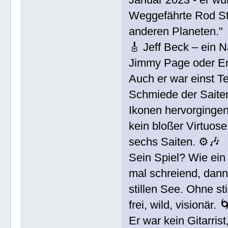
Weggefährte Rod Ste
anderen Planeten."
🎸 Jeff Beck – ein Na
Jimmy Page oder Eri
Auch er war einst Te
Schmiede der Saiten
Ikonen hervorginge
kein bloßer Virtuose
sechs Saiten. ⚙️🎶
Sein Spiel? Wie ein
mal schreiend, dan
stillen See. Ohne s
frei, wild, visionär. 
Er war kein Gitarrist