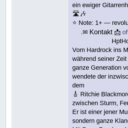
ein ewiger Gitarren
🛣️🎶
⭐ Note: 1+ — revolut
Kontakt
.✉
📩
o
HptH
Vom Hardrock ins Mi
während seiner Zeit
ganze Generation vo
wendete der inzwisc
dem
🎸 Ritchie Blackmore
zwischen Sturm, Feue
Er ist einer jener Mu
sondern ganze Klan