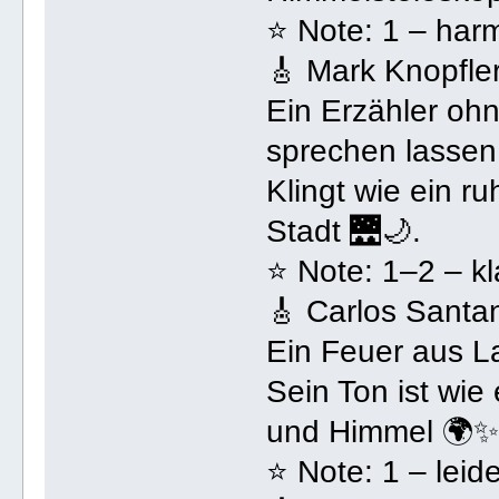
⭐ Note: 1 – harm
🎸 Mark Knopfle
Ein Erzähler ohn
sprechen lassen
Klingt wie ein r
Stadt 🌉🌙.
⭐ Note: 1–2 – kla
🎸 Carlos Santa
Ein Feuer aus La
Sein Ton ist wie 
und Himmel 🌍✨
⭐ Note: 1 – leide