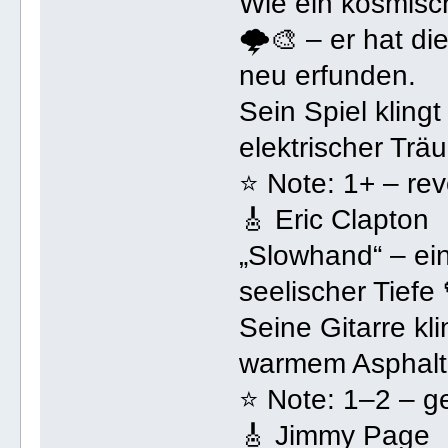
Wie ein kosmisc
🌩️🎨 – er hat di
neu erfunden.
Sein Spiel kling
elektrischer Trä
⭐ Note: 1+ – revo
🎸 Eric Clapton
„Slowhand“ – ei
seelischer Tiefe 
Seine Gitarre kl
warmem Asphalt 
⭐ Note: 1–2 – ge
🎸 Jimmy Page