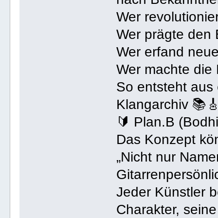
Wer revolutioni
Wer prägte den 
Wer erfand neu
Wer machte die
So entsteht aus 
Klangarchiv 📚🎸
🔰 Plan.B (Bod
Das Konzept kön
„Nicht nur Nam
Gitarrenpersönli
Jeder Künstler 
Charakter, sein