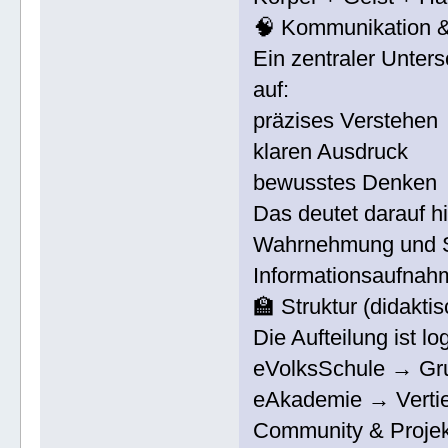
🧠 Kommunikation 
Ein zentraler Unters
auf:
präzises Verstehen
klaren Ausdruck
bewusstes Denken
Das deutet darauf hi
Wahrnehmung und Sp
Informationsaufnah
🏫 Struktur (didakti
Die Aufteilung ist lo
eVolksSchule → Gru
eAkademie → Vertie
Community & Proje