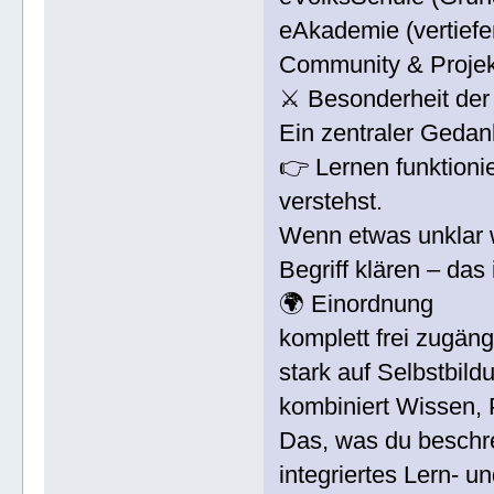
eAkademie (vertief
Community & Proje
⚔️ Besonderheit der
Ein zentraler Gedank
👉 Lernen funktionie
verstehst.
Wenn etwas unklar 
Begriff klären – da
🌍 Einordnung
komplett frei zugäng
stark auf Selbstbil
kombiniert Wissen, 
Das, was du beschrei
integriertes Lern- 