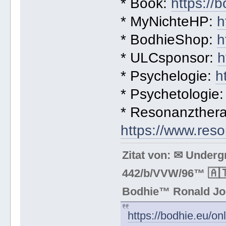
* Book:
https://
* MyNichteHP:
h
* BodhieShop:
h
* ULCsponsor:
h
* Psychelogie:
h
* Psychetologie
* Resonanzthera
https://www.res
Zitat von: ✉ Under
442/b/VVW/96™ 🇦🇹
Bodhie™ Ronald Jo
https://bodhie.eu/on