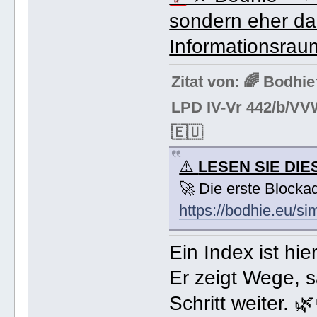
sondern eher da
Informationsrau
Zitat von: 🌈 Bodh
LPD IV-Vr 442/b/VV
🇪🇺
⚠️
LESEN SIE DIE
🚀 Die erste Blocka
https://bodhie.eu/si
Ein Index ist hi
Er zeigt Wege, s
Schritt weiter. 