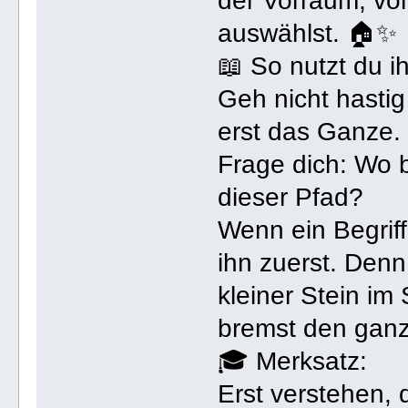
der Vorraum, v
auswählst. 🏠✨
📖 So nutzt du ih
Geh nicht hastig
erst das Ganze.
Frage dich: Wo 
dieser Pfad?
Wenn ein Begriff
ihn zuerst. Denn 
kleiner Stein i
bremst den gan
🎓 Merksatz:
Erst verstehen,