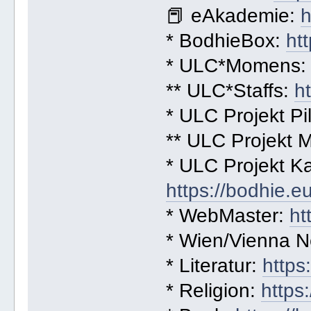
📕 eAkademie:
h
* BodhieBox:
ht
* ULC*Momens
** ULC*Staffs:
h
* ULC Projekt Pi
** ULC Projekt 
* ULC Projekt Ka
https://bodhie.
* WebMaster:
ht
* Wien/Vienna 
* Literatur:
https
* Religion:
https