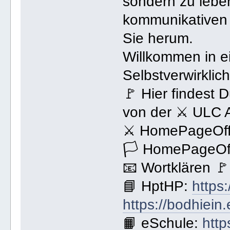
sondern zu lebe
kommunikativen 
Sie herum.
Willkommen in e
Selbstverwirklic
🚩 Hier findest 
von der ⚔ ULC 
⚔ HomePageOffi
🏳 HomePageOff
📧 Wortklären 
📘 HptHP:
https
https://bodhiein
📙 eSchule:
http