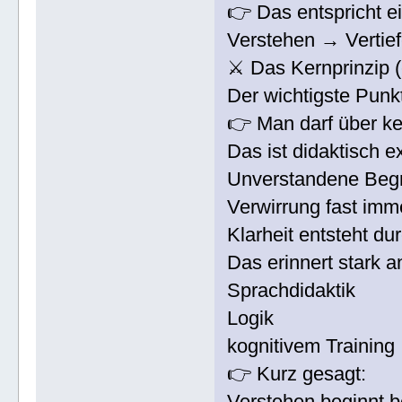
👉 Das entspricht e
Verstehen → Verti
⚔️ Das Kernprinzip 
Der wichtigste Punk
👉 Man darf über k
Das ist didaktisch ex
Unverstandene Begri
Verwirrung fast imm
Klarheit entsteht du
Das erinnert stark 
Sprachdidaktik
Logik
kognitivem Training
👉 Kurz gesagt:
Verstehen beginnt b