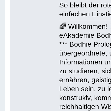
So bleibt der ro
einfachen Einsti
🌈 Willkommen!
eAkademie Bodh
*** Bodhie Prolo
übergeordnete, 
Informationen un
zu studieren; si
ernähren, geistig
Leben sein, zu l
konstrukiv, komm
reichhaltigen W