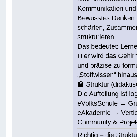
Kommunikation und
Bewusstes Denken:
schärfen, Zusammen
strukturieren.
Das bedeutet: Lern
Hier wird das Gehir
und präzise zu formu
„Stoffwissen“ hinau
🏫 Struktur (didakti
Die Aufteilung ist lo
eVolksSchule → Gru
eAkademie → Vertie
Community & Proje
Richtig – die Strukt