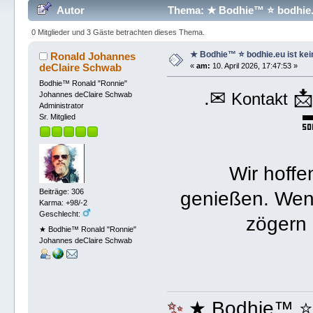
Autor
Thema: ★ Bodhie™ ⭐️ bodhie.e
0 Mitglieder und 3 Gäste betrachten dieses Thema.
★ Bodhie™ ⭐️ bodhie.eu ist kei
Ronald Johannes
deClaire Schwab
«
am:
10. April 2026, 17:47:53 »
Bodhie™ Ronald "Ronnie"
.✉

Kontakt
Johannes deClaire Schwab
Administrator

Sr. Mitglied
Wir hoffe
Beiträge: 306
genießen. Wen
Karma: +98/-2
Geschlecht:
zögern 
★ Bodhie™ Ronald "Ronnie"
Johannes deClaire Schwab
✨
★ Bodhie™ ⭐️ b