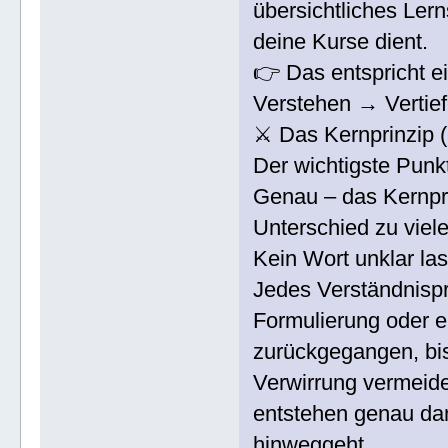
übersichtliches Lern
deine Kurse dient.
👉 Das entspricht e
Verstehen → Verti
⚔️ Das Kernprinzip 
Der wichtigste Punk
Genau – das Kernpri
Unterschied zu viel
Kein Wort unklar la
Jedes Verständnispr
Formulierung oder e
zurückgegangen, bis
Verwirrung vermeid
entstehen genau da
hinweggeht.