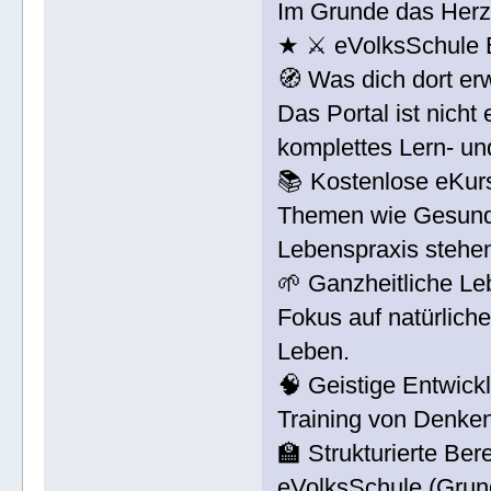
Im Grunde das Herz
★ ⚔ eVolksSchule
🧭 Was dich dort erw
Das Portal ist nicht
komplettes Lern- u
📚 Kostenlose eKurs
Themen wie Gesund
Lebenspraxis stehen
🌱 Ganzheitliche L
Fokus auf natürlich
Leben.
🧠 Geistige Entwic
Training von Denken
🏫 Strukturierte Ber
eVolksSchule (Grun