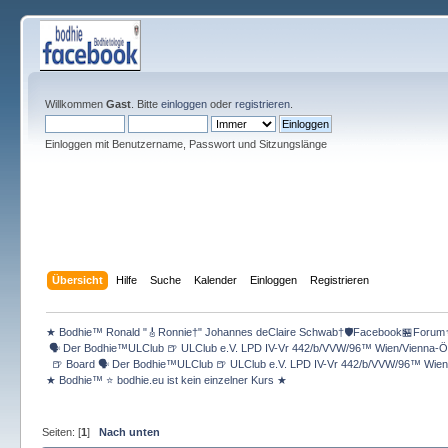
Willkommen
Gast
. Bitte
einloggen
oder
registrieren
.
Einloggen mit Benutzername, Passwort und Sitzungslänge
Übersicht
Hilfe
Suche
Kalender
Einloggen
Registrieren
★ Bodhie™ Ronald "🎸Ronnie†" Johannes deClaire Schwab†🛡️Facebook🏪Forum
 🗣 Der Bodhie™ULClub 🍺 ULClub e.V. LPD IV-Vr 442/b/VVW/96™ Wien/Vienna-Ös
  🍺 Board 🗣 Der Bodhie™ULClub 🍺 ULClub e.V. LPD IV-Vr 442/b/VVW/96™ Wien/
★ Bodhie™ ⭐️ bodhie.eu ist kein einzelner Kurs ★
Seiten: [
1
]
Nach unten