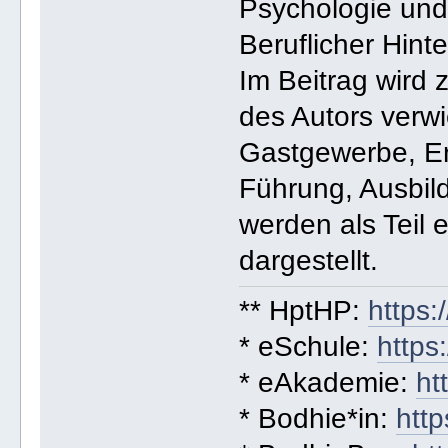
Psychologie und
Beruflicher Hint
Im Beitrag wird 
des Autors verwi
Gastgewerbe, Er
Führung, Ausbil
werden als Teil e
dargestellt.
** HptHP:
https:
* eSchule:
https
* eAkademie:
ht
* Bodhie*in:
http