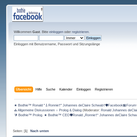
Willkommen
Gast
. Bitte
einloggen
oder
registrieren
.
Einloggen mit Benutzername, Passwort und Sitzungslänge
Übersicht
Hilfe
Suche
Kalender
Einloggen
Registrieren
★ Bodhie™ Ronald "🎸Ronnie†" Johannes deClaire Schwab†🛡️Facebook🏪Forum
⛪ Allgemeine Diskussionen ♁ Prolog & Dialog
(Moderator:
Ronald Johannes deCla
🔰 Bodhie™ Prolog. ★ Bodhie™ CEO🛡️Ronald „Ronnie†“ Johannes deClaire Schw
Seiten: [
1
]
Nach unten