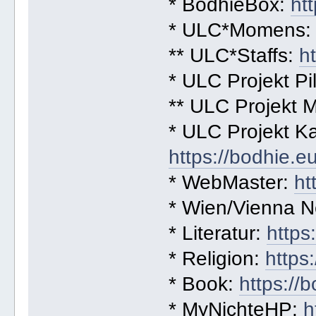
* BodhieBox:
ht
* ULC*Momens
** ULC*Staffs:
h
* ULC Projekt Pi
** ULC Projekt 
* ULC Projekt Ka
https://bodhie.
* WebMaster:
ht
* Wien/Vienna 
* Literatur:
https
* Religion:
https
* Book:
https://
* MyNichteHP:
h