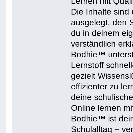
Lernen mit Quali
Die Inhalte sind
ausgelegt, den S
du in deinem eig
verständlich erkl
Bodhie™ unterstü
Lernstoff schnel
gezielt Wissens
effizienter zu le
deine schulisch
Online lernen m
Bodhie™ ist dein
Schulalltag – ver