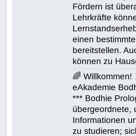
Fördern ist über
Lehrkräfte könn
Lernstandserhebu
einen bestimmte
bereitstellen. A
können zu Hause
🌈 Willkommen!
eAkademie Bodh
*** Bodhie Prolo
übergeordnete, 
Informationen un
zu studieren; si