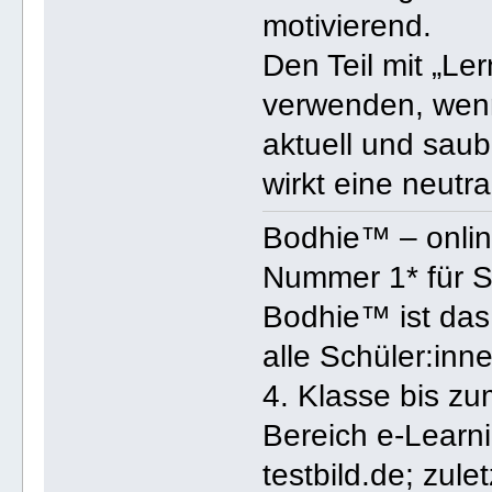
motivierend.
Den Teil mit „Ler
verwenden, wenn
aktuell und saub
wirkt eine neutr
Bodhie™ – online
Nummer 1* für S
Bodhie™ ist das 
alle Schüler:inn
4. Klasse bis zu
Bereich e-Learni
testbild.de; zul