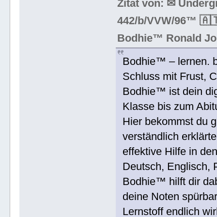
Zitat von: ✉ Under
442/b/VVW/96™ 🇦🇹
Bodhie™ Ronald Jo
Bodhie™ – lernen. b
Schluss mit Frust, 
Bodhie™ ist dein dig
Klasse bis zum Abitu
Hier bekommst du ge
verständlich erklärt
effektive Hilfe in d
Deutsch, Englisch, P
Bodhie™ hilft dir da
deine Noten spürbar
Lernstoff endlich wi