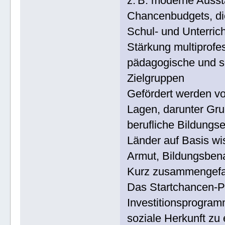
z. B. moderne Ausst
Chancenbudgets, di
Schul‑ und Unterric
Stärkung multiprofes
pädagogische und s
Zielgruppen
Gefördert werden vo
Lagen, darunter Gr
berufliche Bildungse
Länder auf Basis wis
Armut, Bildungsbena
Kurz zusammengefa
Das Startchancen‑Pr
Investitionsprogramm
soziale Herkunft zu