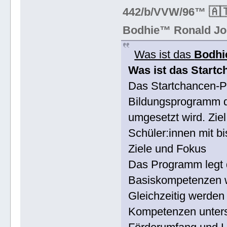
442/b/VVW/96™ 🇦🇹
Bodhie™ Ronald Jo
Was ist das
Bodhi
Was ist das Star
Das Startchancen‑P
Bildungsprogramm 
umgesetzt wird. Zie
Schüler:innen mit b
Ziele und Fokus
Das Programm legt 
Basiskompetenzen w
Gleichzeitig werden
Kompetenzen unterst