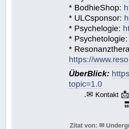
* BodhieShop:
h
* ULCsponsor:
h
* Psychelogie:
h
* Psychetologie
* Resonanzthera
https://www.res
ÜberBlick:
http
topic=1.0
.✉

Kontakt

Zitat von: ✉ Under