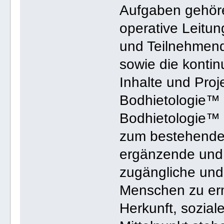
Aufgaben gehöre
operative Leitun
und Teilnehmend
sowie die kontin
Inhalte und Proj
Bodhietologie™ 
Bodhietologie™ v
zum bestehenden
ergänzende und fr
zugängliche und 
Menschen zu er
Herkunft, sozial