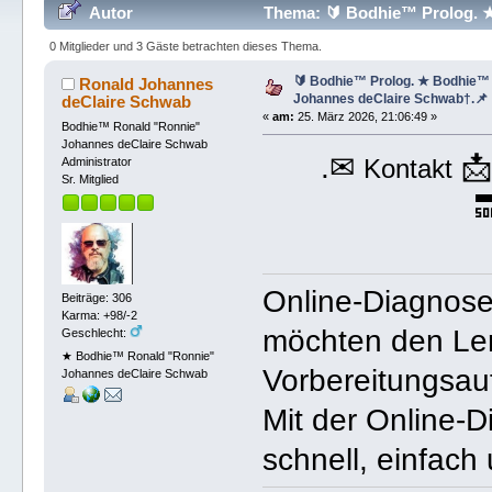
Autor
Thema: 🔰 Bodhie™ Prolog. 
(Gelesen 412 mal)
0 Mitglieder und 3 Gäste betrachten dieses Thema.
🔰 Bodhie™ Prolog. ★ Bodhie™
Ronald Johannes
Johannes deClaire Schwab†.📌
deClaire Schwab
«
am:
25. März 2026, 21:06:49 »
Bodhie™ Ronald "Ronnie"
Johannes deClaire Schwab
.✉

Kontakt
Administrator
Sr. Mitglied

Online-Diagnose 
Beiträge: 306
Karma: +98/-2
möchten den Ler
Geschlecht:
★ Bodhie™ Ronald "Ronnie"
Vorbereitungsau
Johannes deClaire Schwab
Mit der Online-
schnell, einfach