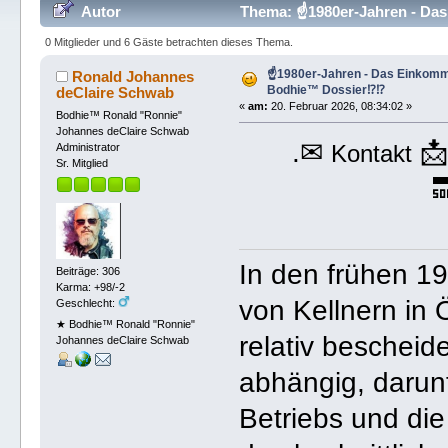
Autor
Thema: ☝1980er-Jahren - Das
0 Mitglieder und 6 Gäste betrachten dieses Thema.
☝1980er-Jahren - Das Einkomm
Ronald Johannes
Bodhie™ Dossier⁉⁉️
deClaire Schwab
«
am:
20. Februar 2026, 08:34:02 »
Bodhie™ Ronald "Ronnie"
Johannes deClaire Schwab
.✉

Kontakt
Administrator
Sr. Mitglied

In den frühen 1
Beiträge: 306
Karma: +98/-2
von Kellnern in 
Geschlecht:
★ Bodhie™ Ronald "Ronnie"
relativ beschei
Johannes deClaire Schwab
abhängig, darunt
Betriebs und die