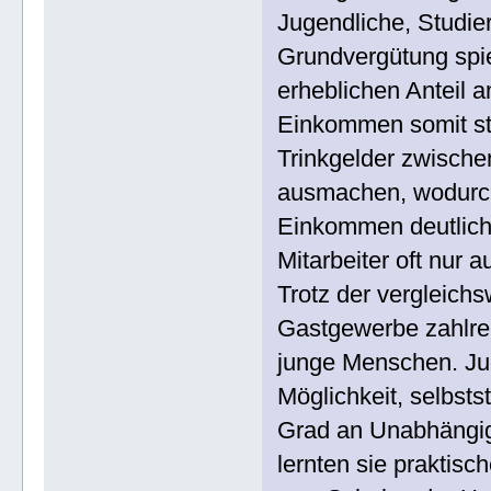
Jugendliche, Studie
Grundvergütung spie
erheblichen Antei
Einkommen somit sta
Trinkgelder zwisch
ausmachen, wodurch 
Einkommen deutlich
Mitarbeiter oft nur
Trotz der vergleich
Gastgewerbe zahlrei
junge Menschen. Jug
Möglichkeit, selbst
Grad an Unabhängigk
lernten sie praktisc