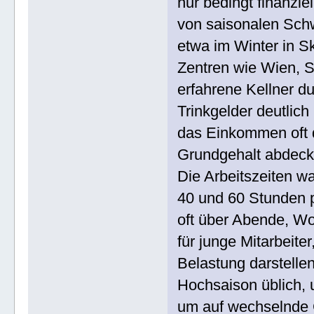
nur bedingt finanzi
von saisonalen Sch
etwa im Winter in S
Zentren wie Wien, 
erfahrene Kellner d
Trinkgelder deutlic
das Einkommen oft d
Grundgehalt abdeck
Die Arbeitszeiten w
40 und 60 Stunden p
oft über Abende, W
für junge Mitarbeite
Belastung darstelle
Hochsaison üblich, u
um auf wechselnde 