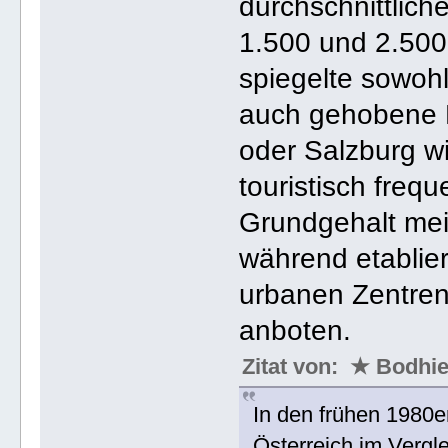
durchschnittlich
1.500 und 2.500
spiegelte sowohl
auch gehobene R
oder Salzburg wi
touristisch freq
Grundgehalt mei
während etablier
urbanen Zentren
anboten.
Zitat von: ★ Bodh
In den frühen 1980
Österreich im Vergl