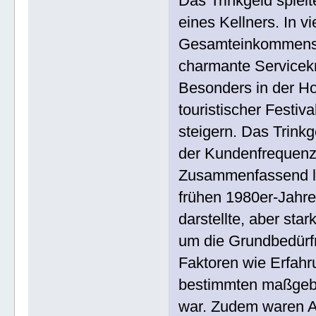
Das Trinkgeld spiel
eines Kellners. In 
Gesamteinkommens a
charmante Servicek
Besonders in der Ho
touristischer Festiv
steigern. Das Trink
der Kundenfrequenz,
Zusammenfassend läs
frühen 1980er-Jahr
darstellte, aber star
um die Grundbedürf
Faktoren wie Erfahru
bestimmten maßgebl
war. Zudem waren Arb