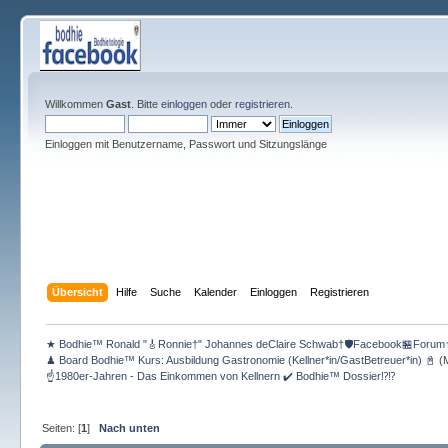
Willkommen
Gast
. Bitte
einloggen
oder
registrieren
.
Einloggen mit Benutzername, Passwort und Sitzungslänge
Übersicht
Hilfe
Suche
Kalender
Einloggen
Registrieren
★ Bodhie™ Ronald "🎸Ronnie†" Johannes deClaire Schwab†🛡️Facebook🏪Forum
♟ Board Bodhie™ Kurs: Ausbildung Gastronomie (Kellner*in/GastBetreuer*in) 📓
(M
☝1980er-Jahren - Das Einkommen von Kellnern ✔️ Bodhie™ Dossier⁉⁉️
Seiten: [
1
]
Nach unten