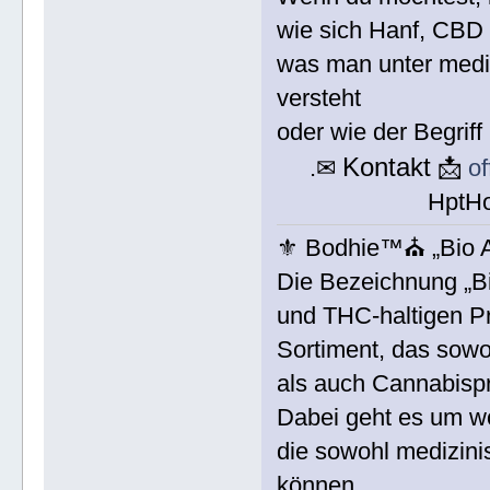
wie sich Hanf, CBD
was man unter medi
versteht
oder wie der Begrif
Kontakt
.✉
📩
o
HptH
⚜ Bodhie™⛪ „Bio Ap
Die Bezeichnung „B
und THC-haltigen Pr
Sortiment, das sowoh
als auch Cannabispr
Dabei geht es um wo
die sowohl medizin
können.