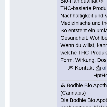
Bio-Hanfqualität 🌿
THC-basierte Produ
Nachhaltigkeit und 
Medizinische und t
So entsteht ein umf
Gesundheit, Wohlbefi
Wenn du willst, kann 
welche THC-Produkt
Form, Wirkung, Do
Kontakt
.✉
📩
o
HptH
⛪ Bodhie Bio Apot
(Cannabis)
Die Bodhie Bio Apo