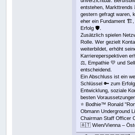
unverzichtbar. Berufsbi
entstehen, Markttrends 
gestern gefragt waren, 
eher ein Fundament 🏗️,
Erfolg 🛡️.
Zusätzlich spielen Netz
Rolle. Wer gezielt Konta
weiterbildet, erhöht sei
Karriereperspektiven erh
⚖️, Empathie 💛 und Se
entscheidend.
Ein Abschluss ist ein we
Schlüssel 🔑 zum Erfolg
Entwicklung, soziale Ko
besten Voraussetzungen 
⭐️ Bodhie™ Ronald "Ro
Obmann Underground L
Chairman Staff Officer
🇦🇹 Wien/Vienna – Öst