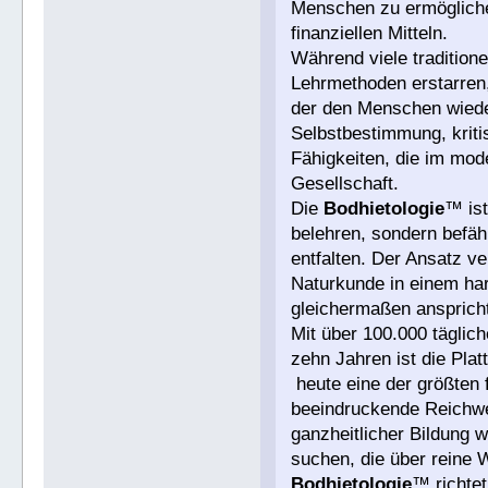
Menschen zu ermögliche
finanziellen Mitteln.
Während viele traditione
Lehrmethoden erstarren,
der den Menschen wieder
Selbstbestimmung, krit
Fähigkeiten, die im mod
Gesellschaft.
Die
Bodhietologie
™ ist
belehren, sondern befäh
entfalten. Der Ansatz v
Naturkunde in einem ha
gleichermaßen ansprich
Mit über 100.000 täglic
zehn Jahren ist die Pla
heute eine der größten 
beeindruckende Reichwe
ganzheitlicher Bildung
suchen, die über reine 
Bodhietologie
™ richtet