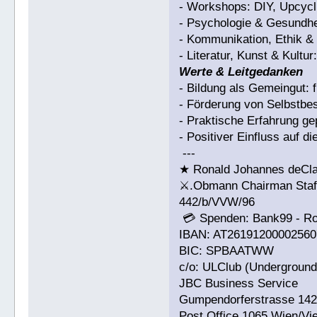
- Workshops: DIY, Upcycli
- Psychologie & Gesundhe
- Kommunikation, Ethik & 
- Literatur, Kunst & Kultu
Werte & Leitgedanken
- Bildung als Gemeingut: f
- Förderung von Selbstb
- Praktische Erfahrung g
- Positiver Einfluss auf d
---
★ Ronald Johannes deCl
⚔.Obmann Chairman Staff 
442/b/VVW/96
💳 Spenden: Bank99 - R
IBAN: AT26191200002560
BIC: SPBAATWW
c/o: ULClub (Underground 
JBC Business Service
Gumpendorferstrasse 14
Post Office 1065 Wien/Vi