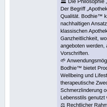
🏛 Die Philosophie 
Der Begriff „Apothe
Qualität. Bodhie™ k
nachhaltigen Ansatz
klassischen Apotheke
Ganzheitlichkeit, wo
angeboten werden, 
Vorschriften.
🌱 Anwendungsmögl
Bodhie™ bietet Prod
Wellbeing und Lifest
therapeutische Zwec
Schmerzlinderung od
Lebensstils genutzt
⚖️ Rechtlicher Rah