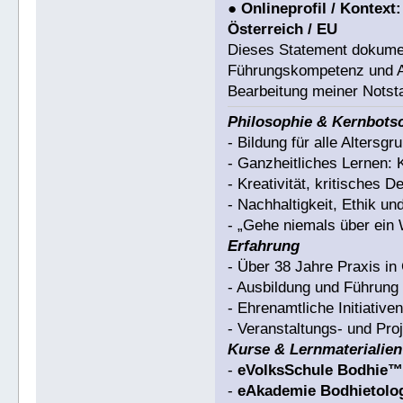
●
Onlineprofil / Kontext:
Österreich / EU
Dieses Statement dokumen
Führungskompetenz und Arb
Bearbeitung meiner Notsta
Philosophie & Kernbots
- Bildung für alle Altersgr
- Ganzheitliches Lernen: 
- Kreativität, kritisches 
- Nachhaltigkeit, Ethik u
- „Gehe niemals über ein 
Erfahrung
- Über 38 Jahre Praxis i
- Ausbildung und Führun
- Ehrenamtliche Initiativ
- Veranstaltungs- und Pr
Kurse & Lernmaterialien
-
eVolksSchule Bodhie
-
eAkademie Bodhietolo