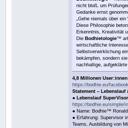
nicht bloß, um Prüfungen
Gedanke ernst genommen
„Gehe niemals über ein 
Diese Philosophie beton
Erkenntnis, Kreativität u
Die
Bodhietologie
™ arb
wirtschaftliche Interesse
Selbstverwirklichung ein
bekämpfen, sondern sie 
nachhaltige, aufgeklärt
4,8 Millionen User:inne
https://bodhie.eu/faceboo
Statement – Lebenslauf 
●
Lebenslauf SuperViso
https://bodhie.eu/simple/i
● Name: Bodhie™ Ronald 
● Erfahrung: Supervisor 
Teams, Ausbildung von Mi