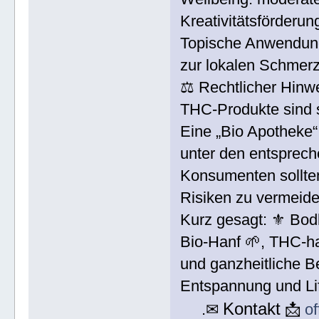
Kreativitätsförderun
Topische Anwendun
zur lokalen Schmerz
⚖️ Rechtlicher Hinw
THC-Produkte sind st
Eine „Bio Apotheke“
unter den entsprec
Konsumenten sollten
Risiken zu vermeide
Kurz gesagt: ⚜ Bod
Bio-Hanf 🌱, THC-ha
und ganzheitliche B
Entspannung und L
Kontakt
.✉
📩
o