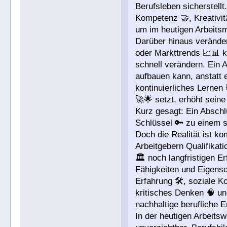
Berufsleben sicherstellt
Kompetenz 🤝, Kreativit
um im heutigen Arbeits
Darüber hinaus veränder
oder Markttrends 📈📊 
schnell verändern. Ein 
aufbauen kann, anstatt e
kontinuierliches Lernen
🚀🌟 setzt, erhöht seine
Kurz gesagt: Ein Abschlu
Schlüssel 🔑 zu einem s
Doch die Realität ist ko
Arbeitgebern Qualifikati
🏛️ noch langfristigen E
Fähigkeiten und Eigensc
Erfahrung 🛠️, soziale K
kritisches Denken 🧠 un
nachhaltige berufliche E
In der heutigen Arbeitsw