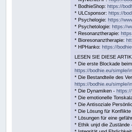
* BodhieShop:
https://bod
* ULCsponsor:
https://bo
* Psychelogie:
https://ww
* Psychetologie:
https://
* Resonanztherapie:
http
* Bioresonanztherapie:
ht
* HPHanko:
https://bodhi
LESEN SIE DIESE ARTIK
* Die erste Blockade beim
https://bodhie.eu/simple/i
* Die Bestandteile des Ver
https://bodhie.eu/simple/i
* Die Dynamiken -
https:/
* Die emotionelle Tonskal
* Die Antisoziale Persönli
* Die Lösung für Konflikte
* Lösungen für eine gefäh
* Ethik unjd die Zustände
* Integrität und Ehrlichkei