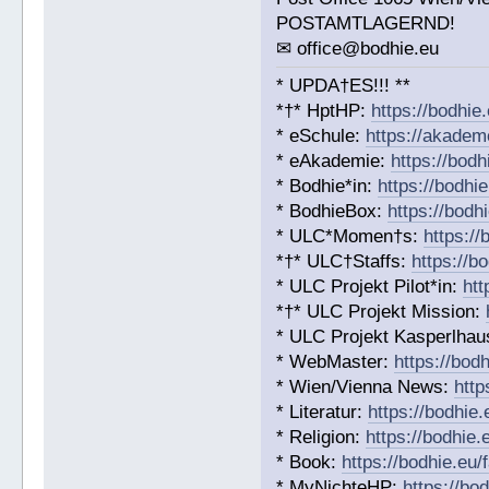
POSTAMTLAGERND!
✉ office@bodhie.eu
* UPDA†ES!!! **
*†* HptHP:
https://bodhie
* eSchule:
https://akadem
* eAkademie:
https://bodh
* Bodhie*in:
https://bodhie
* BodhieBox:
https://bodh
* ULC*Momen†s:
https:/
*†* ULC†Staffs:
https://b
* ULC Projekt Pilot*in:
htt
*†* ULC Projekt Mission:
* ULC Projekt Kasperlhaus
* WebMaster:
https://bod
* Wien/Vienna News:
http
* Literatur:
https://bodhie.
* Religion:
https://bodhie.
* Book:
https://bodhie.eu
* MyNichteHP:
https://bo