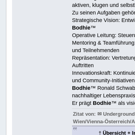
aktiven, klugen und selb
Zu seinen Aufgaben gehö
Strategische Vision: Entwi
Bodhie
™
Operative Leitung: Steue
Mentoring & Teamführung:
und Teilnehmenden
Repräsentation: Vertretu
Auftritten
Innovationskraft: Kontinu
und Community-Initiativen
Bodhie
™ Ronald Schwab† 
nachhaltiger Lebenspraxis
Er prägt
Bodhie
™ als vis
Zitat von: ✉ Underground
Wien/Vienna-Österreich/
†
Übersicht + 