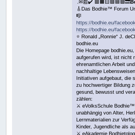
.✉📰✔️ 🟥🟧🟨🟩🟦🟪🔜
B
🎸Das Bodhie™ Forum Un
🎼
https://bodhie.eu/faceboo
https://bodhie.eu/faceboo
⭐️ Ronald „Ronnie“ J. de
bodhie.eu
Die Homepage bodhie.eu, 
aufgerufen wird, ist nicht
ehrenamtlichen Arbeit un
nachhaltige Lebensweisen
Initiativen aufgebaut, di
zu hochwertiger Bildung z
gesund, bewusst und veran
zählen:
⚔ eVolksSchule Bodhie™: E
unabhängig von Alter, Herk
Lernmaterialien zur Verfüg
Kinder, Jugendliche als a
⚔ eAkademie Bodhietologi