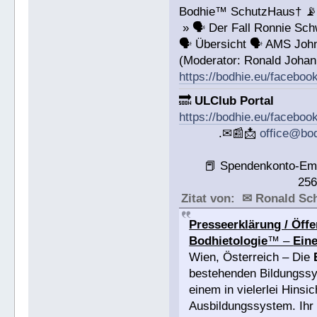
Bodhie™ SchutzHaus† 
» 🗣 Der Fall Ronnie S
🗣 Übersicht 🗣 AMS John
(Moderator: Ronald Joha
https://bodhie.eu/facebo
🔜
ULClub Portal
https://bodhie.eu/faceboo
.✉📰📩
office@bo
📕 Spendenkonto-Em
25
Zitat von: ✉ Ronald S
Presseerklärung / Öffe
Bodhietologie
™ –
Eine
Wien, Österreich – Die
bestehenden Bildungssys
einem in vielerlei Hinsi
Ausbildungssystem. Ihr Z