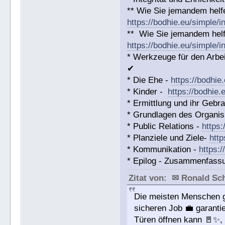
** Wie Sie jemandem helf
https://bodhie.eu/simple/i
** Wie Sie jemandem helf
https://bodhie.eu/simple/i
* Werkzeuge für den Arbei
✔
* Die Ehe -
https://bodhie
* Kinder -
https://bodhie.
* Ermittlung und ihr Gebr
* Grundlagen des Organis
* Public Relations -
https:
* Planziele und Ziele-
http
* Kommunikation -
https:
* Epilog - Zusammenfassung
Zitat von: ✉ Ronald S
Die meisten Menschen gl
sicheren Job 💼 garanti
Türen öffnen kann 🚪✨, a