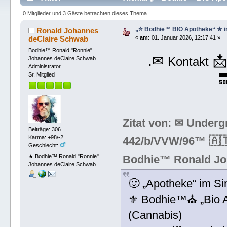
0 Mitglieder und 3 Gäste betrachten dieses Thema.
„⭐️ Bodhie™ BIO Apotheke“ ★ i
Ronald Johannes
deClaire Schwab
«
am:
01. Januar 2026, 12:17:41 »
Bodhie™ Ronald "Ronnie"
.✉

Kontakt
Johannes deClaire Schwab
Administrator

Sr. Mitglied
Zitat von: ✉ Under
Beiträge: 306
Karma: +98/-2
442/b/VVW/96™ 🇦🇹
Geschlecht:
Bodhie™ Ronald Jo
★ Bodhie™ Ronald "Ronnie"
Johannes deClaire Schwab
🙂 „Apotheke“ im Si
⚜ Bodhie™⛪ „Bio Ap
(Cannabis)