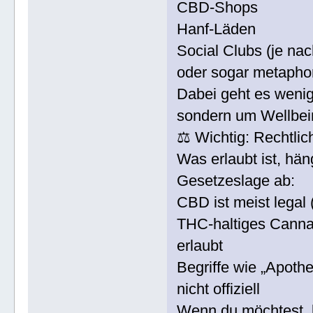
CBD-Shops
Hanf-Läden
Social Clubs (je na
oder sogar metaphor
Dabei geht es weni
sondern um Wellbein
⚖️ Wichtig: Rechtli
Was erlaubt ist, hän
Gesetzeslage ab:
CBD ist meist lega
THC-haltiges Cannabi
erlaubt
Begriffe wie „Apoth
nicht offiziell
Wenn du möchtest, k