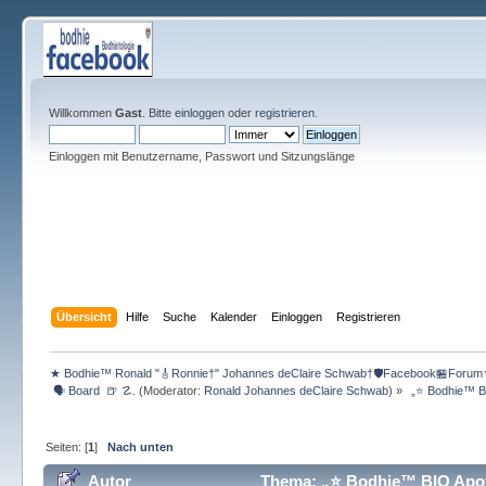
Willkommen
Gast
. Bitte
einloggen
oder
registrieren
.
Einloggen mit Benutzername, Passwort und Sitzungslänge
Übersicht
Hilfe
Suche
Kalender
Einloggen
Registrieren
★ Bodhie™ Ronald "🎸Ronnie†" Johannes deClaire Schwab†🛡️Facebook🏪Forum
 🗣 Board  🍺 ☡.
(Moderator:
Ronald Johannes deClaire Schwab
) »
 „⭐️ Bodhie™ 
Seiten: [
1
]
Nach unten
Autor
Thema: „⭐️ Bodhie™ BIO Apot