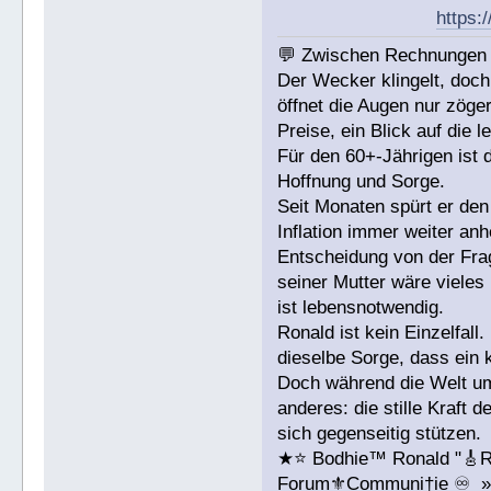
https:
💬 Zwischen Rechnungen u
Der Wecker klingelt, do
öffnet die Augen nur zöger
Preise, ein Blick auf die 
Für den 60+-Jährigen ist d
Hoffnung und Sorge.
Seit Monaten spürt er den
Inflation immer weiter an
Entscheidung von der Fra
seiner Mutter wäre vieles 
ist lebensnotwendig.
Ronald ist kein Einzelfal
dieselbe Sorge, dass ein 
Doch während die Welt um 
anderes: die stille Kraft
sich gegenseitig stützen.
★⭐️ Bodhie™ Ronald "🎸R
Forum⚜️Communi†ie ♾️ »