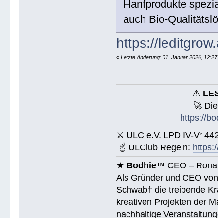
Hanfprodukte spezia
auch Bio-Qualitätsl
https://leditgrow.
«
Letzte Änderung: 01. Januar 2026, 12:2
⚠️
LES
🚀
Die
https://b
⚔ ULC e.V. LPD IV-Vr 44
☝ ULClub Regeln:
https:
★
Bodhie
™ CEO – Ronald
Als Gründer und CEO vo
Schwab† die treibende Kra
kreativen Projekten der M
nachhaltige Veranstaltung