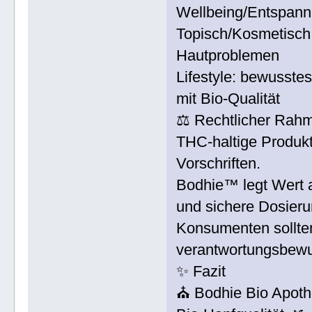
Wellbeing/Entspannu
Topisch/Kosmetisch
Hautproblemen
Lifestyle: bewusste
mit Bio-Qualität
⚖️ Rechtlicher Rah
THC-haltige Produkt
Vorschriften.
Bodhie™ legt Wert au
und sichere Dosieru
Konsumenten sollte
verantwortungsbewu
✨ Fazit
⛪ Bodhie Bio Apot