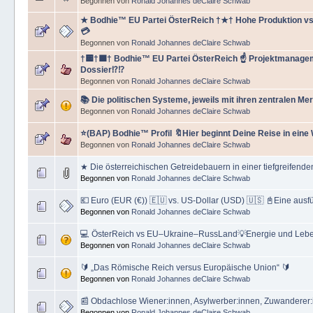
Begonnen von
Ronald Johannes deClaire Schwab
★ Bodhie™ EU Partei ÖsterReich †★† Hohe Produktion vs
💳
Begonnen von
Ronald Johannes deClaire Schwab
†🟨†🟪† Bodhie™ EU Partei ÖsterReich ☝ Projektmanag
Dossier⁉⁉️
Begonnen von
Ronald Johannes deClaire Schwab
📚 Die politischen Systeme, jeweils mit ihren zentralen Me
Begonnen von
Ronald Johannes deClaire Schwab
⭐️(BAP) Bodhie™ Profil 🔖Hier beginnt Deine Reise in eine
Begonnen von
Ronald Johannes deClaire Schwab
★ Die österreichischen Getreidebauern in einer tiefgreifende
Begonnen von
Ronald Johannes deClaire Schwab
💶 Euro (EUR (€)) 🇪🇺 vs. US‑Dollar (USD) 🇺🇸 📓Eine ausf
Begonnen von
Ronald Johannes deClaire Schwab
💻 ÖsterReich vs EU–Ukraine–RussLand💡Energie und Lebe
Begonnen von
Ronald Johannes deClaire Schwab
🔰 „Das Römische Reich versus Europäische Union“ 🔰
Begonnen von
Ronald Johannes deClaire Schwab
📰 Obdachlose Wiener:innen, Asylwerber:innen, Zuwanderer:
Begonnen von
Ronald Johannes deClaire Schwab