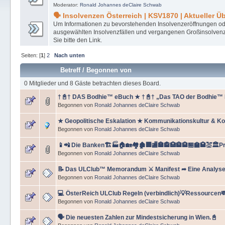
Moderator:
Ronald Johannes deClaire Schwab
🗣 Insolvenzen Österreich | KSV1870 | Aktueller Ü
Um Informationen zu bevorstehenden Insolvenzeröffnungen o
ausgewählten Insolvenzfällen und vergangenen Großinsolvenze
Sie bitte den Link.
Seiten: [
1
]
2
Nach unten
Betreff
/
Begonnen von
0 Mitglieder und 8 Gäste betrachten dieses Board.
†📓† DAS Bodhie™ eBuch ★ †📓† „Das TAO der Bodhie™
Begonnen von
Ronald Johannes deClaire Schwab
★ Geopolitische Eskalation ★ Kommunikationskultur & Ko
Begonnen von
Ronald Johannes deClaire Schwab
📱📲 Die Banken🏗️🏭🏠🏡🏘️🏚️🏢🏬🏣🏤🏥🏦🏨🏪🏫🏩💒🏛️Pro
Begonnen von
Ronald Johannes deClaire Schwab
📝 Das ULClub™ Memorandum ⚔ Manifest ➦ Eine Analyse
Begonnen von
Ronald Johannes deClaire Schwab
💻 ÖsterReich ULClub Regeln (verbindlich)💡Ressourcen
Begonnen von
Ronald Johannes deClaire Schwab
🗣 Die neuesten Zahlen zur Mindestsicherung in Wien.📓