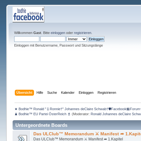
Willkommen
Gast
. Bitte
einloggen
oder
registrieren
.
Einloggen mit Benutzername, Passwort und Sitzungslänge
Übersicht
Hilfe
Suche
Kalender
Einloggen
Registrieren
★ Bodhie™ Ronald "🎸Ronnie†" Johannes deClaire Schwab†🛡️Facebook🏪Forum
♟ Bodhie™ EU Partei ÖsterReich 📓
(Moderator:
Ronald Johannes deClaire Schw
Untergeordnete Boards
Das ULClub™ Memorandum ⚔ Manifest ➦ 1.Kapit
Das ULClub™ Memorandum ⚔ Manifest ➦ 1.Kapitel