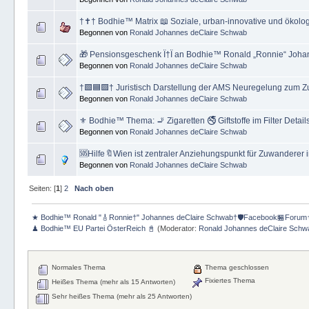
†✝️† Bodhie™ Matrix 📖 Soziale, urban-innovative und ökolo
Begonnen von
Ronald Johannes deClaire Schwab
🎁 Pensionsgeschenk Ï†Ï an Bodhie™ Ronald „Ronnie“ Joh
Begonnen von
Ronald Johannes deClaire Schwab
†🟩🟦🟪† Juristisch Darstellung der AMS Neuregelung zum 
Begonnen von
Ronald Johannes deClaire Schwab
⚜ Bodhie™ Thema: 🚬 Zigaretten 🚭 Giftstoffe im Filter Detail
Begonnen von
Ronald Johannes deClaire Schwab
🆘Hilfe🔖Wien ist zentraler Anziehungspunkt für Zuwanderer i
Begonnen von
Ronald Johannes deClaire Schwab
Seiten: [
1
]
2
Nach oben
★ Bodhie™ Ronald "🎸Ronnie†" Johannes deClaire Schwab†🛡️Facebook🏪Forum
♟ Bodhie™ EU Partei ÖsterReich 📓
(Moderator:
Ronald Johannes deClaire Schw
Normales Thema
Thema geschlossen
Fixiertes Thema
Heißes Thema (mehr als 15 Antworten)
Sehr heißes Thema (mehr als 25 Antworten)