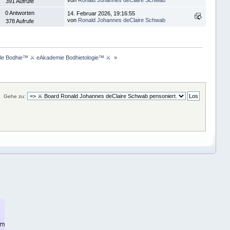
von
Ronald Johannes deClaire Schwab
391 Aufrufe
0 Antworten
14. Februar 2026, 19:16:55
von
Ronald Johannes deClaire Schwab
378 Aufrufe
le Bodhie™ ⚔ eAkademie Bodhietologie™ ⚔ 
»
Gehe zu: