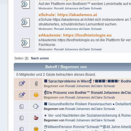
Auf der Plattform von Bodhiein™ werden Lerninhalte auf ei
Moderator:
Ronald Johannes deClaire Schwab
eSchule: https://akademos.at
eSchule https://akademos.at richtet sich insbesondere an
strukturiertes, schulähnliches Lernumfeld suchen.
Moderator:
Ronald Johannes deClaire Schwab
eAkademie: https://bodhietologie.eu
eAkademie https://bodhietologie.eu ist die Plattform für ver
Fachkurse.
Moderator:
Ronald Johannes deClaire Schwab
Seiten: [
1
]
Nach unten
Betreff
/
Begonnen von
0 Mitglieder und 2 Gäste betrachten dieses Board.
⬛️ Sprachprobleme in Wien☝ †🟥🟧🟨†🟩🟦🟪† Bodh
Begonnen von
Ronald Johannes deClaire Schwab
☝Die Präsenz von Bodhie™ Ronald Johannes deClai
Begonnen von
Ronald Johannes deClaire Schwab
⬛️ Gesundheitliche Risiken Passivrauchen ● Detaillier
Begonnen von
Ronald Johannes deClaire Schwab
★ Vor- und Nachteilen der Sozialversicherung & Ruh
Begonnen von
Ronald Johannes deClaire Schwab
📕WitwenPension Ronnie*Schwab™📗48 Jahre Arbeit