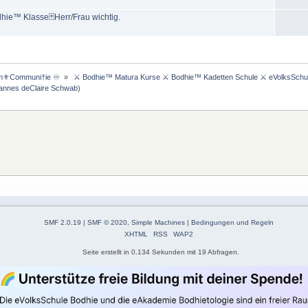
ie™ Klasse🃏Herr/Frau wichtig.
m⚜️Communi†ie ♾️ 
»
 ⚔ Bodhie™ Matura Kurse ⚔ Bodhie™ Kadetten Schule ⚔ eVolksSchu
annes deClaire Schwab
)
SMF 2.0.19
|
SMF © 2020
,
Simple Machines
|
Bedingungen und Regeln
XHTML
RSS
WAP2
Seite erstellt in 0.134 Sekunden mit 19 Abfragen.