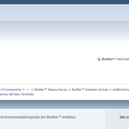
💻
Bodhie
™ Informati
m⚜️Communi†ie ♾️ 
»
 ⚔ Bodhie™ Matura Kurse ⚔ Bodhie™ Kadetten Schule ⚔ eVolksSchu
annes deClaire Schwab
)
 und Kommunikationsportal der Bodhie™-Initiative.
306 Um