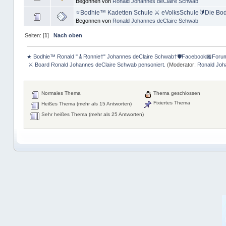
Begonnen von
Ronald Johannes deClaire Schwab
⭐️Bodhie™ Kadetten Schule ⚔ eVolksSchule🔰Die Bodh
Begonnen von
Ronald Johannes deClaire Schwab
Seiten: [
1
]
Nach oben
★ Bodhie™ Ronald "🎸Ronnie†" Johannes deClaire Schwab†🛡️Facebook🏪Foru
 ⚔ Board Ronald Johannes deClaire Schwab pensoniert.
(Moderator:
Ronald Joh
Normales Thema
Thema geschlossen
Fixiertes Thema
Heißes Thema (mehr als 15 Antworten)
Sehr heißes Thema (mehr als 25 Antworten)