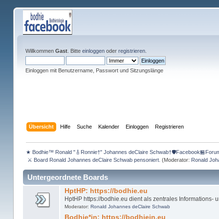
Willkommen
Gast
. Bitte
einloggen
oder
registrieren
.
Einloggen mit Benutzername, Passwort und Sitzungslänge
Übersicht
Hilfe
Suche
Kalender
Einloggen
Registrieren
★ Bodhie™ Ronald "🎸Ronnie†" Johannes deClaire Schwab†🛡️Facebook🏪Foru
 ⚔ Board Ronald Johannes deClaire Schwab pensoniert.
(Moderator:
Ronald Joh
Untergeordnete Boards
HptHP: https://bodhie.eu
HptHP https://bodhie.eu dient als zentrales Informations-
Moderator:
Ronald Johannes deClaire Schwab
Bodhie*in: https://bodhiein.eu