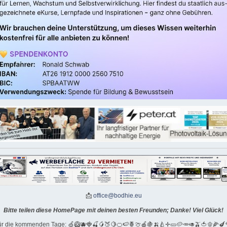
📩
office@bodhie.eu
Bitte teilen diese HomePage mit deinen besten Freunden; Danke! Viel Glück!
für die kommenden Tage: 🍏🥝🫐🍓🍒🥭🍑🍋🍊🍉🍍🍈🍎🍇🍌🍐✛🥒🥔🥕🥑🫒🍅🫑🌽🍆