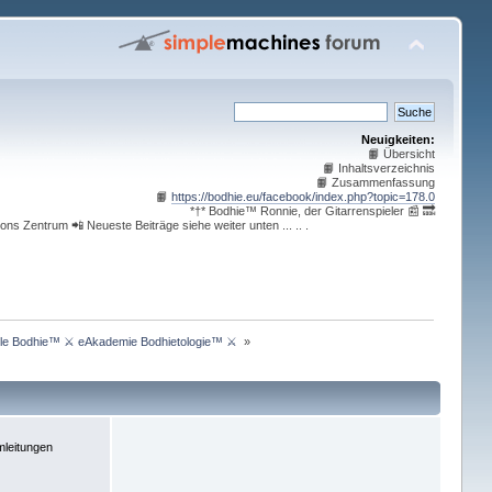
Neuigkeiten:
📙 Übersicht
📙 Inhaltsverzeichnis
📙 Zusammenfassung
📙
https://bodhie.eu/facebook/index.php?topic=178.0
*†* Bodhie™ Ronnie, der Gitarrenspieler 📰 🔜
ons Zentrum 📲 Neueste Beiträge siehe weiter unten ... .. .
le Bodhie™ ⚔ eAkademie Bodhietologie™ ⚔ 
»
leitungen