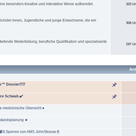
ne besonders kreative und interaktive Weise aufbereitet.
320 Um
 Schüler:innen, Jugendliche und junge Erwachsene, die ein
306 Um
tiefende Weiterbildung, berufliche Qualifikation und spezialisierte
297 Um
Ant
ie™ Dossier⁉⁉️
re Schwab ✔️
te medizinische Übersicht ●
estandsplanung ★
8.Sperren von AMS JohnStrasse📓