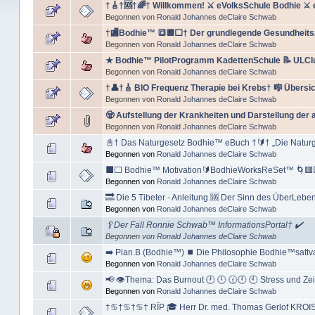
†🎸†🆘†🌈† Willkommen! ⚔ eVolksSchule Bodhie ⚔ e
Begonnen von
Ronald Johannes deClaire Schwab
†🏬Bodhie™ 🔳🔲⬜️† Der grundlegende Gesundheits
Begonnen von
Ronald Johannes deClaire Schwab
★ Bodhie™ PilotProgramm KadettenSchule 📝 ULC
Begonnen von
Ronald Johannes deClaire Schwab
†👤†🎸 BIO Frequenz Therapie bei Krebs† 🎼 Übersic
Begonnen von
Ronald Johannes deClaire Schwab
🧟 Aufstellung der Krankheiten und Darstellung der
Begonnen von
Ronald Johannes deClaire Schwab
📓† Das Naturgesetz Bodhie™ eBuch †🔰† „Die Naturge
Begonnen von
Ronald Johannes deClaire Schwab
⬛️⬜️ Bodhie™ Motivation🔰BodhieWorksReSet™ 🌀
Begonnen von
Ronald Johannes deClaire Schwab
🔜 Die 5 Tibeter - Anleitung 🆘 Der Sinn des ÜberLeben
Begonnen von
Ronald Johannes deClaire Schwab
🥄Der Fall Ronnie Schwab™ InformationsPortal† ✔️
Begonnen von
Ronald Johannes deClaire Schwab
➡️ Plan.B (Bodhie™) ⏹ Die Philosophie Bodhie™satt
Begonnen von
Ronald Johannes deClaire Schwab
📢 👁‍Thema: Das Burnout 🕐 🕛 🕜🕛 🕙 Stress und Ze
Begonnen von
Ronald Johannes deClaire Schwab
†♋†♋†♋† RÏP 🎓 Herr Dr. med. Thomas Gerlof KROI