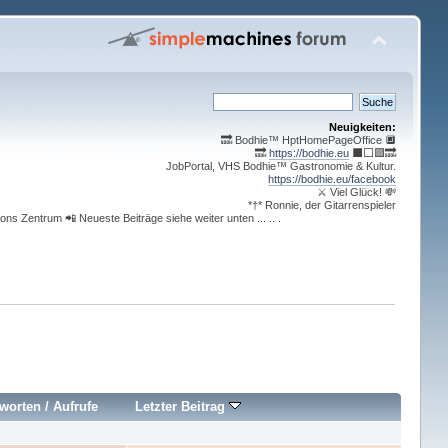
Neuigkeiten:
🔜 Bodhie™ HptHomePageOffice 🔲
🔜
https://bodhie.eu
⬛️⬜️🟪🔜
JobPortal, VHS Bodhie™ Gastronomie & Kultur.
https://bodhie.eu/facebook
⚔ Viel Glück! 💸
*†* Ronnie, der Gitarrenspieler
ons Zentrum 📲 Neueste Beiträge siehe weiter unten ... .. .
worten
/
Aufrufe
Letzter Beitrag