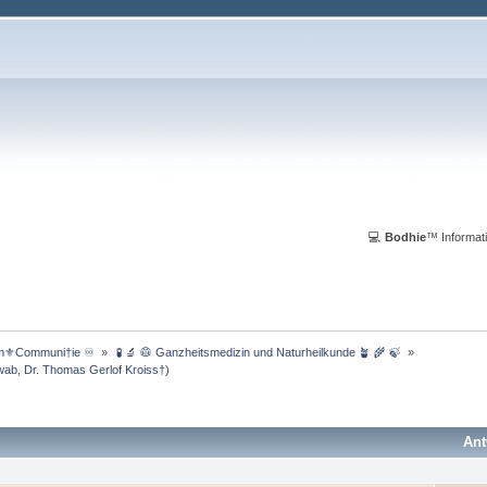
💻
Bodhie
™ Informati
m⚜️Communi†ie ♾️ 
»
 🧪 🔬 🥼 Ganzheitsmedizin und Naturheilkunde 🪴 🌾 🍃 
»
wab
,
Dr. Thomas Gerlof Kroiss†
)
Ant