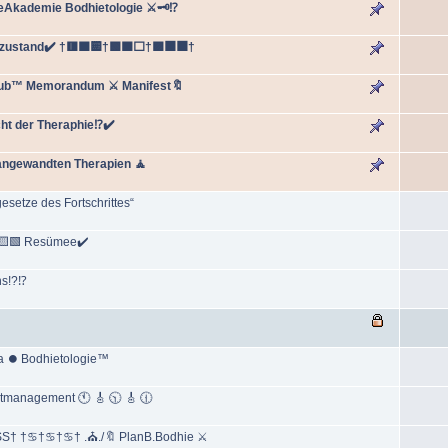
Akademie Bodhietologie ⚔🗝️⁉️
zustand✔️ †🟥🟧🟨†🟩🟦⬜️†🟪⬛️⬛️†
lub™ Memorandum ⚔ Manifest🔖
ht der Theraphie⁉️✔️
 angewandten Therapien 🧘
setze des Fortschrittes“
🟨🟩 Resümee✔️
s!?⁉️
va ⏺ Bodhietologie™
itmanagement 🕚 🎸 🕥 🎸 🕧
SS† †♋†♋†♋† .⛪./🔖 PlanB.Bodhie ⚔