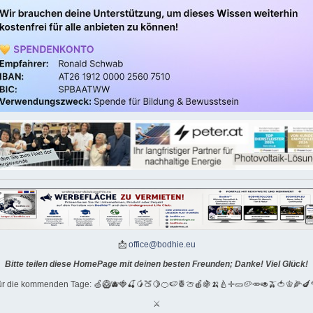
📩
office@bodhie.eu
Bitte teilen diese HomePage mit deinen besten Freunden; Danke! Viel Glück!
für die kommenden Tage: 🍏🥝🫐🍓🍒🥭🍑🍋🍊🍉🍍🍈🍎🍇🍌🍐✛🥒🥔🥕🥑🫒🍅🫑🌽🍆
⚔