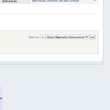
von
Ronald Johannes deClaire Schwab
2636 Aufrufe
Gehe zu: