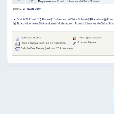
Begonnen von
Ronald Johannes deClaire Schwab
Seiten: [
1
]
Nach oben
★ Bodhie™ Ronald "🎸Ronnie†" Johannes deClaire Schwab†🛡️Facebook🏪Foru
💻 Board Allgemeine Diskussionen
(Moderatoren:
Ronald Johannes deClaire Sch
Normales Thema
Thema geschlossen
Fixiertes Thema
Heißes Thema (mehr als 15 Antworten)
Sehr heißes Thema (mehr als 25 Antworten)