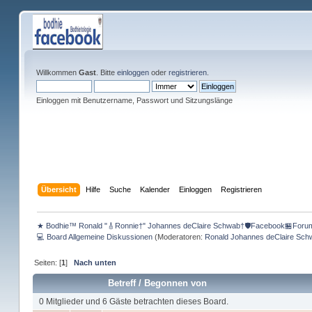
Willkommen
Gast
. Bitte
einloggen
oder
registrieren
.
Einloggen mit Benutzername, Passwort und Sitzungslänge
Übersicht
Hilfe
Suche
Kalender
Einloggen
Registrieren
★ Bodhie™ Ronald "🎸Ronnie†" Johannes deClaire Schwab†🛡️Facebook🏪Foru
💻 Board Allgemeine Diskussionen
(Moderatoren:
Ronald Johannes deClaire Sch
Seiten: [
1
]
Nach unten
Betreff
/
Begonnen von
0 Mitglieder und 6 Gäste betrachten dieses Board.