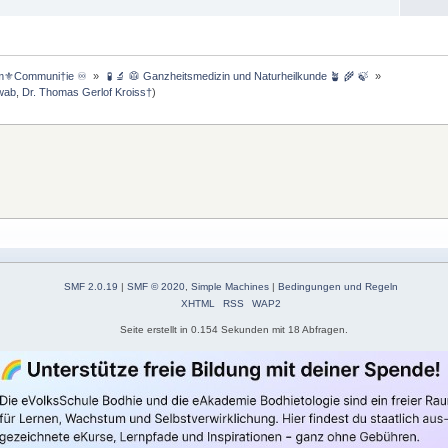
m⚜️Communi†ie ♾️ 
»
 🧪 🔬 🥼 Ganzheitsmedizin und Naturheilkunde 🪴 🌾 🍃 
»
wab
,
Dr. Thomas Gerlof Kroiss†
)
SMF 2.0.19
|
SMF © 2020
,
Simple Machines
|
Bedingungen und Regeln
XHTML
RSS
WAP2
Seite erstellt in 0.154 Sekunden mit 18 Abfragen.