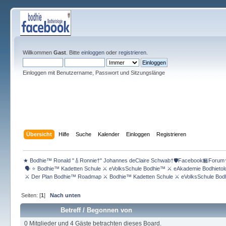
Willkommen
Gast
. Bitte
einloggen
oder
registrieren
.
Einloggen mit Benutzername, Passwort und Sitzungslänge
Übersicht
Hilfe
Suche
Kalender
Einloggen
Registrieren
★ Bodhie™ Ronald "🎸Ronnie†" Johannes deClaire Schwab†🛡️Facebook🏪Forum
 🗣 ⭐️ Bodhie™ Kadetten Schule ⚔ eVolksSchule Bodhie™ ⚔ eAkademie Bodhieto
 ⚔ Der Plan Bodhie™ Roadmap ⚔ Bodhie™ Kadetten Schule ⚔ eVolksSchule Bod
Seiten: [
1
]
Nach unten
Betreff
/
Begonnen von
0 Mitglieder und 4 Gäste betrachten dieses Board.