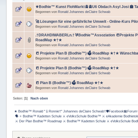
⚜️Bodhie™ Kunst FlohMarkt🚊🚊U6 Obdach Asyl Josi 🏫 T
Begonnen von
Ronald Johannes deClaire Schwab
🚀 Lösungen für eine gefährliche Umwelt - Online-Kurs Pilo
Begonnen von
Ronald Johannes deClaire Schwab
.†DRAHDIWABERLn.†🔰Bodhie™Assoziation 📒Projekte Pla
RoadMap ★†★
Begonnen von
Ronald Johannes deClaire Schwab
📒 Projekte Plan B (Bodhie™) 🗳️ RoadMap ★†★ Wünschb
Begonnen von
Ronald Johannes deClaire Schwab
📒 Projekte Plan B (Bodhie™) 🗳️ RoadMap ★†★
Begonnen von
Ronald Johannes deClaire Schwab
📒 Plan B (Bodhie™) 🗳️ RoadMap ★†★
Begonnen von
Ronald Johannes deClaire Schwab
Seiten: [
1
]
Nach oben
★ Bodhie™ Ronald "🎸Ronnie†" Johannes deClaire Schwab†🛡️Facebook🏪Forum
 🗣 ⭐️ Bodhie™ Kadetten Schule ⚔ eVolksSchule Bodhie™ ⚔ eAkademie Bodhieto
 ⚔ Der Plan Bodhie™ Roadmap ⚔ Bodhie™ Kadetten Schule ⚔ eVolksSchule Bod