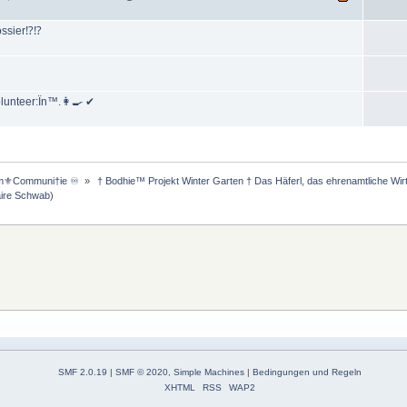
ssier⁉⁉️
lunteer:Ïn™.👩‍🍳 ✔
m⚜️Communi†ie ♾️ 
»
 † Bodhie™ Projekt Winter Garten † Das Häferl, das ehrenamtliche Wi
aire Schwab
)
SMF 2.0.19
|
SMF © 2020
,
Simple Machines
|
Bedingungen und Regeln
XHTML
RSS
WAP2