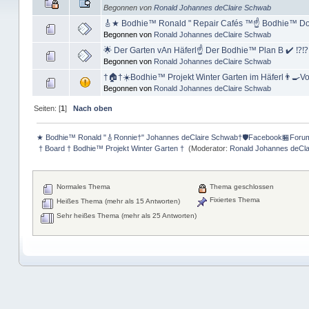
Begonnen von
Ronald Johannes deClaire Schwab
🎸★ Bodhie™ Ronald " Repair Cafés ™☝ Bodhie™ Do
Begonnen von
Ronald Johannes deClaire Schwab
🌟 Der Garten vAn Häferl☝ Der Bodhie™ Plan B ✔️ ⁉⁉️
Begonnen von
Ronald Johannes deClaire Schwab
†🏠†☀️Bodhie™ Projekt Winter Garten im Häferl👨‍🍳Vo
Begonnen von
Ronald Johannes deClaire Schwab
Seiten: [
1
]
Nach oben
★ Bodhie™ Ronald "🎸Ronnie†" Johannes deClaire Schwab†🛡️Facebook🏪Foru
 † Board † Bodhie™ Projekt Winter Garten † 
(Moderator:
Ronald Johannes deCl
Normales Thema
Thema geschlossen
Fixiertes Thema
Heißes Thema (mehr als 15 Antworten)
Sehr heißes Thema (mehr als 25 Antworten)