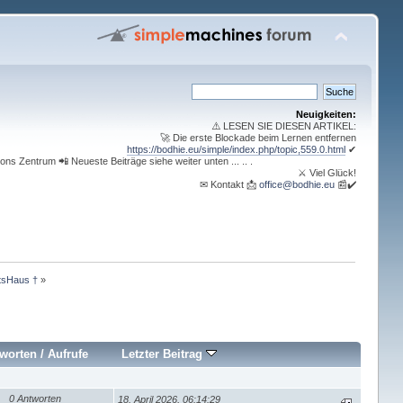
Neuigkeiten:
⚠️ LESEN SIE DIESEN ARTIKEL:
🚀 Die erste Blockade beim Lernen entfernen
https://bodhie.eu/simple/index.php/topic,559.0.html
✔
ons Zentrum 📲 Neueste Beiträge siehe weiter unten ... .. .
⚔ Viel Glück!
✉ Kontakt 📩
office@bodhie.eu
📰✔️
rtsHaus †
»
worten
/
Aufrufe
Letzter Beitrag
0 Antworten
18. April 2026, 06:14:29