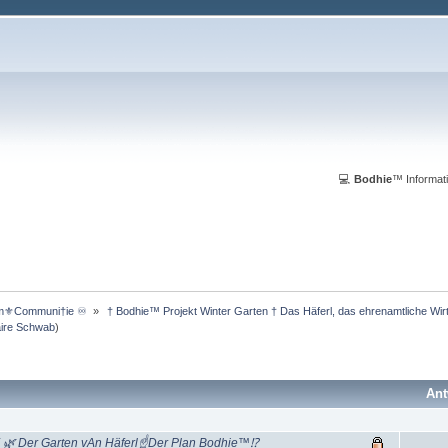
💻
Bodhie
™ Informati
m⚜️Communi†ie ♾️ 
»
 † Bodhie™ Projekt Winter Garten † Das Häferl, das ehrenamtliche Wi
aire Schwab
)
Ant
 Der Garten vAn Häferl☝Der Plan Bodhie™⁉️