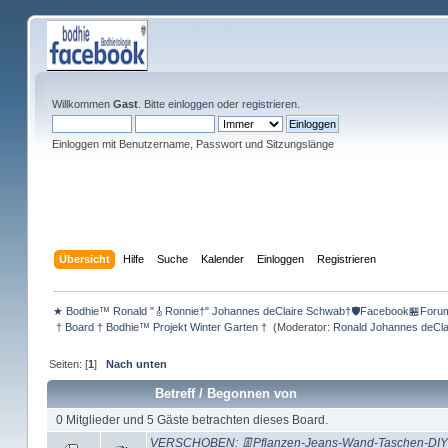
Willkommen
Gast
. Bitte
einloggen
oder
registrieren
.
Einloggen mit Benutzername, Passwort und Sitzungslänge
Übersicht
Hilfe
Suche
Kalender
Einloggen
Registrieren
★ Bodhie™ Ronald "🎸Ronnie†" Johannes deClaire Schwab†🛡️Facebook🏪Foru
 † Board † Bodhie™ Projekt Winter Garten † 
(Moderator:
Ronald Johannes deCl
Seiten: [
1
]
Nach unten
Betreff
/
Begonnen von
0 Mitglieder und 5 Gäste betrachten dieses Board.
VERSCHOBEN: 👖Pflanzen-Jeans-Wand-Taschen-DIY 