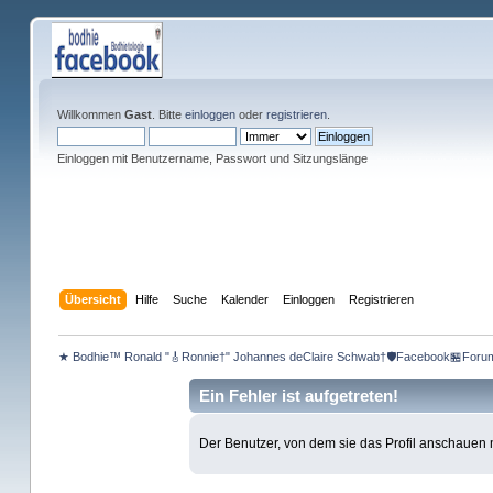
Willkommen
Gast
. Bitte
einloggen
oder
registrieren
.
Einloggen mit Benutzername, Passwort und Sitzungslänge
Übersicht
Hilfe
Suche
Kalender
Einloggen
Registrieren
★ Bodhie™ Ronald "🎸Ronnie†" Johannes deClaire Schwab†🛡️Facebook🏪Foru
Ein Fehler ist aufgetreten!
Der Benutzer, von dem sie das Profil anschauen mö