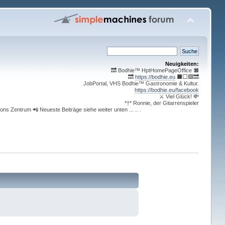
Neuigkeiten:
🔜 Bodhie™ HptHomePageOffice 🔲
🔜
https://bodhie.eu
⬛️⬜️🟪🔜
JobPortal, VHS Bodhie™ Gastronomie & Kultur.
https://bodhie.eu/facebook
⚔ Viel Glück! 💸
*†* Ronnie, der Gitarrenspieler
ons Zentrum 📲 Neueste Beiträge siehe weiter unten ... .. .