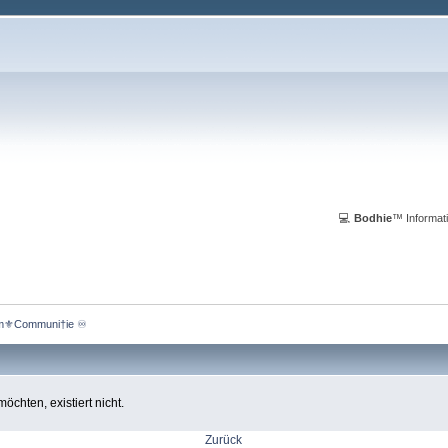
💻
Bodhie
™ Informati
m⚜️Communi†ie ♾️ 
chten, existiert nicht.
Zurück