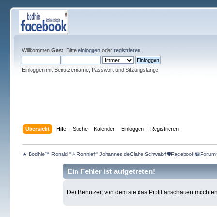
Willkommen
Gast
. Bitte
einloggen
oder
registrieren
.
Einloggen mit Benutzername, Passwort und Sitzungslänge
Übersicht
Hilfe
Suche
Kalender
Einloggen
Registrieren
★ Bodhie™ Ronald "🎸Ronnie†" Johannes deClaire Schwab†🛡️Facebook🏪Forum
Ein Fehler ist aufgetreten!
Der Benutzer, von dem sie das Profil anschauen möchten, e